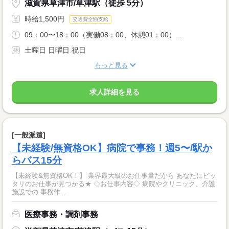
滋賀県草津市/草津駅（徒歩 5分）
時給1,500円
交通費全額支給
09：00〜18：00（実働08：00、休憩01：00）...
土曜日 日曜日 祝日
もっと見る
求人詳細を見る
[一般派遣]
【未経験/無資格OK】病院で事務！週5〜/駅か
らバス15分
【未経験&無資格OK！】 業界最大級のお仕事量だから あなたにピッ
タリのお仕事が見つかる★ ◇お仕事内容◇ 病院やクリニック、介護
施設での 事務作...
医療事務・調剤事務