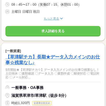
08：45〜17：00（実働07：15、休憩01：00）
土曜日 日曜日 祝日
もっと見る
求人詳細を見る
[一般派遣]
【草津駅チカ】長期★データ入力メインのお仕
事☆残業なし♪
9月開始★【草津駅チカ☆】データ入力メインのお仕事◎残業なし！
土日祝休 〇書類確認 〇データ入力 〇書類作成 〇郵便対応 〇電話対
応 〇メール対応...
一般事務・OA事務
滋賀県草津市/草津駅（徒歩 8分）
時給1,320円
交通費全額支給