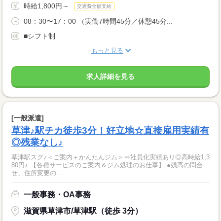
時給1,800円～
交通費全額支給
08：30〜17：00 （実働7時間45分／休憩45分...
■シフト制
もっと見る
求人詳細を見る
[一般派遣]
草津♪駅チカ徒歩3分！好立地☆直接雇用実績有
◎残業なし♪
草津駅スグ♪＜ご案内＋かんたんジム＞⇒社員化実績あり◎高時給1,3
80円♪ 【各種サービスのご案内＆ジム処理のお仕事】 ●残高の問合
せ、住所変更の...
一般事務・OA事務
滋賀県草津市/草津駅（徒歩 3分）