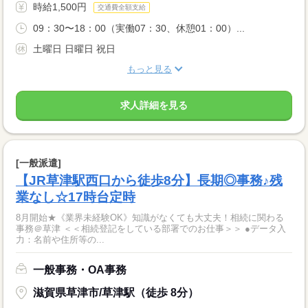
時給1,500円
交通費全額支給
09：30〜18：00（実働07：30、休憩01：00）...
土曜日 日曜日 祝日
もっと見る
求人詳細を見る
[一般派遣]
【JR草津駅西口から徒歩8分】長期◎事務♪残
業なし☆17時台定時
8月開始★《業界未経験OK》知識がなくても大丈夫！相続に関わる
事務＠草津 ＜＜相続登記をしている部署でのお仕事＞＞ ●データ入
力：名前や住所等の...
一般事務・OA事務
滋賀県草津市/草津駅（徒歩 8分）