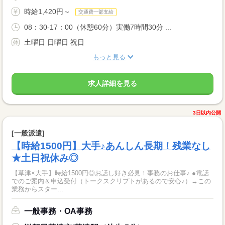
時給1,420円～
交通費一部支給
08：30-17：00（休憩60分）実働7時間30分 ...
土曜日 日曜日 祝日
もっと見る
求人詳細を見る
3日以内公開
[一般派遣]
【時給1500円】大手♪あんしん長期！残業なし
★土日祝休み◎
【草津×大手】時給1500円◎お話し好き必見！事務のお仕事♪ ●電話
でのご案内＆申込受付（トークスクリプトがあるので安心♪）→この
業務からスター...
一般事務・OA事務