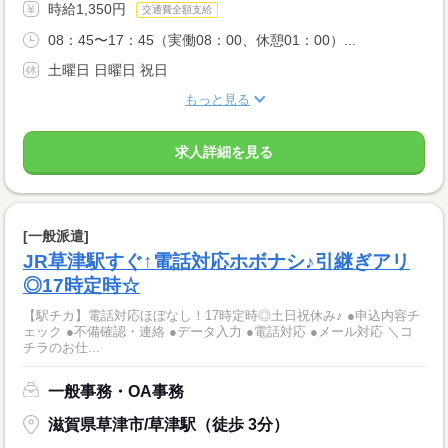
時給1,350円
交通費全額支給
08：45〜17：45（実働08：00、休憩01：00）...
土曜日 日曜日 祝日
もっと見る
求人詳細を見る
[一般派遣]
JR草津駅すぐ↑電話対応ホボナシ♪引継ぎアリ
◎17時定時☆
【駅チカ】電話対応ほぼなし！17時定時◎土日祝休み♪ ●申込内容チ
ェック ●不備確認・連絡 ●データ入力 ●電話対応 ●メール対応 ＼コ
チラのお仕...
一般事務・OA事務
滋賀県草津市/草津駅（徒歩 3分）