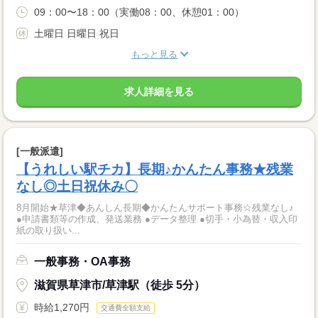
09：00〜18：00（実働08：00、休憩01：00）
土曜日 日曜日 祝日
もっと見る
求人詳細を見る
[一般派遣]
【うれしい駅チカ】長期♪かんたん事務★残業
なし◎土日祝休み〇
8月開始★草津◆あんしん長期◆かんたんサポート事務☆残業なし♪
●申請書類等の作成、発送業務 ●データ整理 ●切手・小為替・収入印
紙の取り扱い...
一般事務・OA事務
滋賀県草津市/草津駅（徒歩 5分）
時給1,270円
交通費全額支給