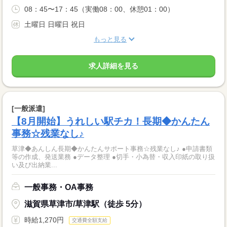
08：45〜17：45（実働08：00、休憩01：00）
土曜日 日曜日 祝日
もっと見る
求人詳細を見る
[一般派遣]
【8月開始】うれしい駅チカ！長期◆かんたん
事務☆残業なし♪
草津◆あんしん長期◆かんたんサポート事務☆残業なし♪ ●申請書類
等の作成、発送業務 ●データ整理 ●切手・小為替・収入印紙の取り扱
い及び出納業...
一般事務・OA事務
滋賀県草津市/草津駅（徒歩 5分）
時給1,270円
交通費全額支給