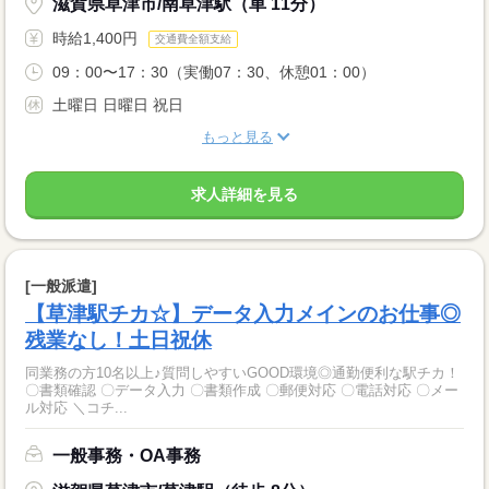
滋賀県草津市/南草津駅（車 11分）
時給1,400円
交通費全額支給
09：00〜17：30（実働07：30、休憩01：00）
土曜日 日曜日 祝日
もっと見る
求人詳細を見る
[一般派遣]
【草津駅チカ☆】データ入力メインのお仕事◎
残業なし！土日祝休
同業務の方10名以上♪質問しやすいGOOD環境◎通勤便利な駅チカ！
〇書類確認 〇データ入力 〇書類作成 〇郵便対応 〇電話対応 〇メー
ル対応 ＼コチ...
一般事務・OA事務