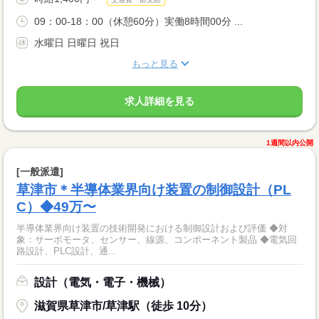
09：00-18：00（休憩60分）実働8時間00分 ...
水曜日 日曜日 祝日
もっと見る
求人詳細を見る
1週間以内公開
[一般派遣]
草津市＊半導体業界向け装置の制御設計（PL
C）◆49万〜
半導体業界向け装置の技術開発における制御設計および評価 ◆対
象：サーボモータ、センサー、線源、コンポーネント製品 ◆電気回
路設計、PLC設計、通...
設計（電気・電子・機械）
滋賀県草津市/草津駅（徒歩 10分）