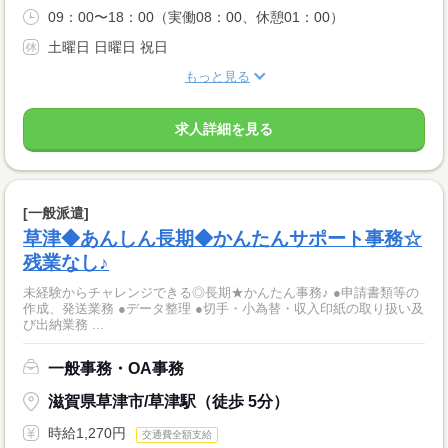
09：00〜18：00（実働08：00、休憩01：00）
土曜日 日曜日 祝日
もっと見る
求人詳細を見る
[一般派遣]
草津◆あんしん長期◆かんたんサポート事務☆
残業なし♪
未経験からチャレンジできる◎長期★かんたん事務♪ ●申請書類等の
作成、発送業務 ●データ整理 ●切手・小為替・収入印紙の取り扱い及
び出納業務 ...
一般事務・OA事務
滋賀県草津市/草津駅（徒歩 5分）
時給1,270円
交通費全額支給