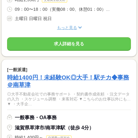
09：00〜18：00（実働08：00、休憩01：00）...
土曜日 日曜日 祝日
もっと見る
求人詳細を見る
[一般派遣]
時給1400円！未経験OK◎大手！駅チカ◆事務
＠南草津
◎大手不動産会社での事務サポート ・契約書作成依頼 ・注文データ
の入力 ・スケジュール調整 ・来客対応 ▼こちらのお仕事以外にも...
▼ ・大手企...
一般事務・OA事務
滋賀県草津市/南草津駅（徒歩 4分）
時給1,400円～
交通費一部支給