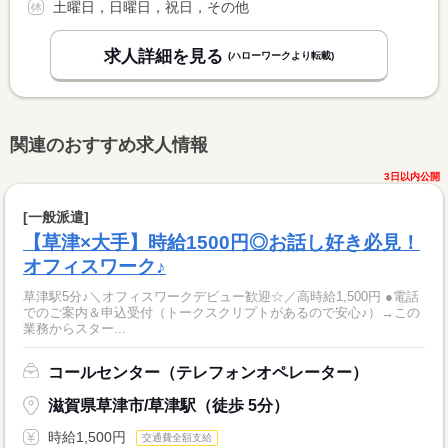
土曜日，日曜日，祝日，その他
求人詳細を見る
(ハローワークより転載)
関連のおすすめ求人情報
3日以内公開
[一般派遣]
【草津×大手】時給1500円◎お話し好き必見！
オフィスワーク♪
草津駅5分♪＼オフィスワークデビュー歓迎☆／高時給1,500円 ●電話
でのご案内＆申込受付（トークスクリプトがあるので安心♪）→この
業務からスター...
コールセンター（テレフォンオペレーター）
滋賀県草津市/草津駅（徒歩 5分）
時給1,500円
交通費全額支給