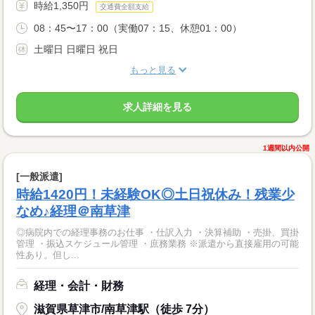
時給1,350円
交通費全額支給
08：45〜17：00（実働07：15、休憩01：00）
土曜日 日曜日 祝日
もっと見る
求人詳細を見る
1週間以内公開
[一般派遣]
時給1420円！未経験OK◎土日祝休み！残業少
なめ♪経理＠南草津
◎病院内での経理事務のお仕事 ・仕訳入力 ・決算補助 ・売掛、買掛
管理 ・振込スケジュール管理 ・庶務業務 ※派遣から直接雇用の可能
性あり。但し...
経理・会計・財務
滋賀県草津市/南草津駅（徒歩 7分）