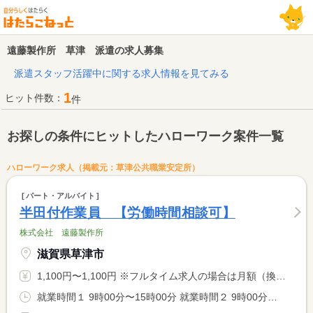
遠藤製作所 草津 派遣の求人募集
派遣スタッフ活躍中に関する求人情報を見てみる
1
ヒット件数：
件
お探しの条件にヒットしたハローワーク案件一覧
ハローワーク求人（掲載元：草津公共職業安定所）
パート・アルバイト
半田付作業員 【労働時間相談可】
株式会社 遠藤製作所
滋賀県草津市
1,100円〜1,100円 ※フルタイム求人の場合は月額（換算額）、パート求人の場合は時間額を表示しています。
就業時間１ 9時00分〜15時00分 就業時間２ 9時00分〜16時00分 就業時間３ 9時00分〜17時00分 就業時間に関する特記事項 （１）〜（３）の他、労働時間は応相談 <BR> ※就業時間については応相談 <BR> （時間帯、扶養範囲内での働き方など）