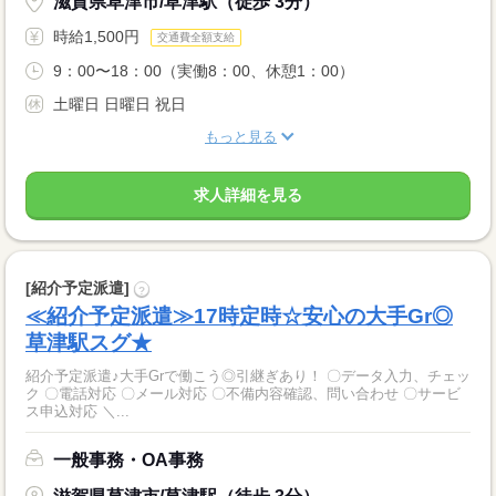
滋賀県草津市/草津駅（徒歩 3分）
時給1,500円
交通費全額支給
9：00〜18：00（実働8：00、休憩1：00）
土曜日 日曜日 祝日
もっと見る
求人詳細を見る
[紹介予定派遣]
?
≪紹介予定派遣≫17時定時☆安心の大手Gr◎
草津駅スグ★
紹介予定派遣♪大手Grで働こう◎引継ぎあり！ 〇データ入力、チェッ
ク 〇電話対応 〇メール対応 〇不備内容確認、問い合わせ 〇サービ
ス申込対応 ＼...
一般事務・OA事務