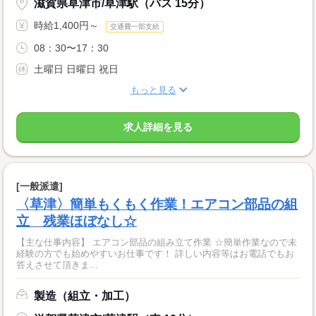
滋賀県草津市/草津駅（バス 15分）
時給1,400円～
交通費一部支給
08：30〜17：30
土曜日 日曜日 祝日
もっと見る
求人詳細を見る
[一般派遣]
〈草津〉簡単もくもく作業！エアコン部品の組
立 残業ほぼなし☆
【主な仕事内容】 エアコン部品の組み立て作業 ☆簡単作業なので未
経験の方でも始めやすいお仕事です！ 詳しい内容等はお電話でもお
答えさせて頂きま...
製造（組立・加工）