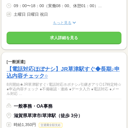
09：00〜18：00（実働08：00、休憩01：00）...
土曜日 日曜日 祝日
もっと見る
求人詳細を見る
[一般派遣]
【電話対応ほぼナシ】JR草津駅すぐ◆長期♪申
込内容チェック○
8月開始★JR草津駅すぐ↑電話対応ホボナシ♪引継ぎアリ◎17時定時☆
●申込内容チェック ●不備確認・連絡 ●データ入力 ●電話対応 ●メー
ル対応 ...
一般事務・OA事務
滋賀県草津市/草津駅（徒歩 3分）
時給1,350円
交通費全額支給