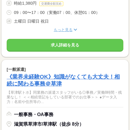
時給1,380円
交通費全額支給
09：00〜17：00（実働07：00、休憩01：00）
土曜日 日曜日 祝日
もっと見る
求人詳細を見る
[一般派遣]
《業界未経験OK》知識がなくても大丈夫！相
続に関わる事務＠草津
【草津駅トホ】同業務の派遣スタッフがいる◎事務／実働8時間・残
業なし！ ＜＜相続登記をしている部署でのお仕事＞＞ ●データ入
力：名前や住所等の...
一般事務・OA事務
滋賀県草津市/草津駅（徒歩 8分）