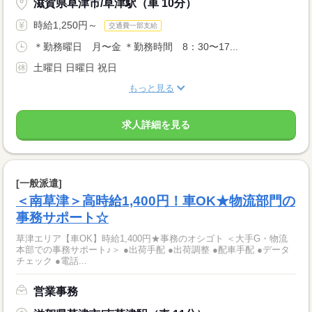
滋賀県草津市/草津駅（車 10分）
時給1,250円～
交通費一部支給
＊勤務曜日 月〜金 ＊勤務時間 8：30〜17...
土曜日 日曜日 祝日
もっと見る
求人詳細を見る
[一般派遣]
＜南草津＞高時給1,400円！車OK★物流部門の
事務サポート☆
草津エリア【車OK】時給1,400円★事務のオシゴト ＜大手G・物流
本部での事務サポート♪＞ ●出荷手配 ●出荷調整 ●配車手配 ●データ
チェック ●電話...
営業事務