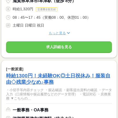
滋賀県草津市/草津駅（徒歩 8分）
時給1,320円
交通費全額支給
08：45〜17：45（実働08：00、休憩01：00）
土曜日 日曜日 祝日
もっと見る
求人詳細を見る
[一般派遣]
時給1300円！未経験OK◎土日祝休み！服装自
由◇残業少なめ♪事務
・小切手等内容チェック ・振込確認 ・顧客提出資料の確認 ・データ
入力（口座情報や振込履歴などのデータ管理） ・電話対応 ・庶務業
務 ▼こちらの...
一般事務・OA事務