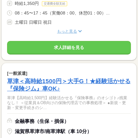
時給1,350円
交通費全額支給
08：45〜17：45（実働08：00、休憩01：00）...
土曜日 日曜日 祝日
もっと見る
求人詳細を見る
[一般派遣]
草津＜高時給1500円＞大手G！★経験活かせる
『保険ジム』車OK♪
草津【高時給1,500円】経験活かせる『保険事務』のオシゴト♪残業
なし！ ＜従業員＆OB向けの保険代理店での事務処理＞ ●新規・更
新・変更手続きのシ...
金融事務（生保・損保）
滋賀県草津市/南草津駅（車 10分）