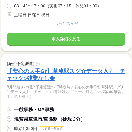
08：45〜17：00（実働07：15、休憩01：00）
土曜日 日曜日 祝日
もっと見る
求人詳細を見る
[紹介予定派遣]
?
【安心の大手Gr】草津駅スグ☆データ入力、チ
ェック○残業なし◆
8月開始★≪紹介予定派遣≫17時定時☆安心の大手Gr◎草津駅スグ★
〇データ入力、チェック 〇電話対応 〇メール対応 〇不備内容確認、
問い合わせ 〇...
一般事務・OA事務
滋賀県草津市/草津駅（徒歩 3分）
時給1,350円
交通費全額支給