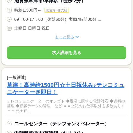
滋賀県草津市/草津駅（徒歩 2分）
時給1,300円～
交通費一部支給
09：00-17：00（休憩60分）実働7時間00分 ...
土曜日 日曜日 祝日
もっと見る
求人詳細を見る
[一般派遣]
草津！高時給1500円☆土日祝休み♪テレコミュ
ニケーター＠即日！
テレコミュニケーターのオシゴト ◆返済に関する電話対応 ◆資料の
整理 ◆顧客データの管理 など ＝＝上記のお仕事以外も多数あり♪
＝＝ 完全在...
コールセンター（テレフォンオペレーター）