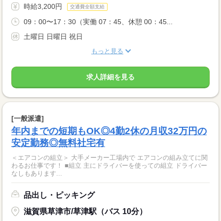
時給3,200円
交通費全額支給
09：00〜17：30（実働 07：45、休憩 00：45...
土曜日 日曜日 祝日
もっと見る
求人詳細を見る
[一般派遣]
年内までの短期もOK◎4勤2休の月収32万円の
安定勤務◎無料社宅有
＜エアコンの組立＞ 大手メーカー工場内で エアコンの組み立てに関
わるお仕事です！ ■組立 主にドライバーを使っての組立 ドライバー
なしもあります...
品出し・ピッキング
滋賀県草津市/草津駅（バス 10分）