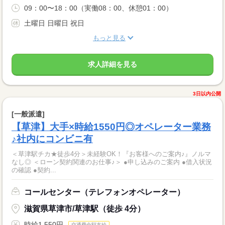
09：00〜18：00（実働08：00、休憩01：00）
土曜日 日曜日 祝日
もっと見る
求人詳細を見る
3日以内公開
[一般派遣]
【草津】大手×時給1550円◎オペレーター業務
♪社内にコンビニ有
＜草津駅チカ★徒歩4分＞未経験OK！『お客様へのご案内♪』ノルマ
なし◎ ＜ローン契約関連のお仕事♪＞ ●申し込みのご案内 ●借入状況
の確認 ●契約...
コールセンター（テレフォンオペレーター）
滋賀県草津市/草津駅（徒歩 4分）
時給1,550円
交通費全額支給