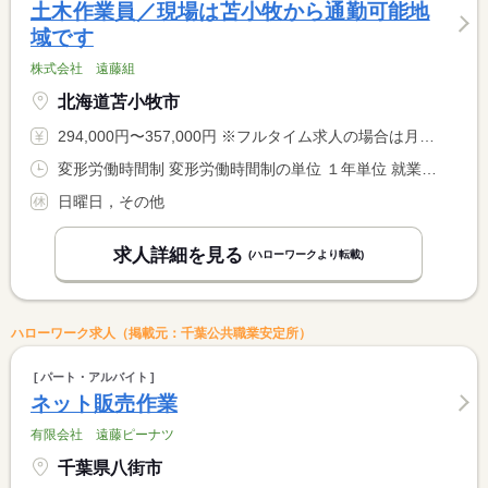
土木作業員／現場は苫小牧から通勤可能地
域です
株式会社 遠藤組
北海道苫小牧市
294,000円〜357,000円 ※フルタイム求人の場合は月額（換算額）、パート求人の場合は時間額を表示しています。
変形労働時間制 変形労働時間制の単位 １年単位 就業時間１ 7時30分〜17時00分 就業時間に関する特記事項 ・年間労働時間：２，０７２Ｈ <BR> ※年間変形は、季節労働者も適用となります。退職時に勤怠状況と <BR> 併せて精算があります
日曜日，その他
求人詳細を見る
(ハローワークより転載)
ハローワーク求人（掲載元：千葉公共職業安定所）
パート・アルバイト
ネット販売作業
有限会社 遠藤ピーナツ
千葉県八街市