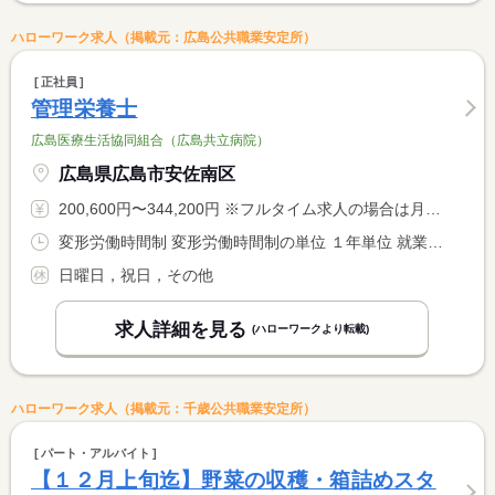
ハローワーク求人（掲載元：広島公共職業安定所）
正社員
管理栄養士
広島医療生活協同組合（広島共立病院）
広島県広島市安佐南区
200,600円〜344,200円 ※フルタイム求人の場合は月額（換算額）、パート求人の場合は時間額を表示しています。
変形労働時間制 変形労働時間制の単位 １年単位 就業時間１ 8時30分〜17時00分 就業時間２ 8時30分〜12時30分 就業時間に関する特記事項 土のみ ８：３０〜１２：３０（休憩なし）基本的には隔週勤務
日曜日，祝日，その他
求人詳細を見る
(ハローワークより転載)
ハローワーク求人（掲載元：千歳公共職業安定所）
パート・アルバイト
【１２月上旬迄】野菜の収穫・箱詰めスタ