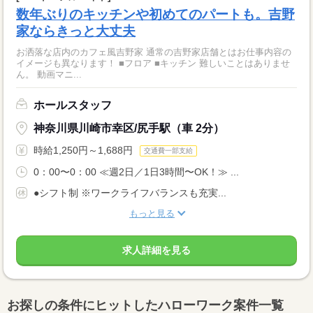
数年ぶりのキッチンや初めてのパートも。吉野
家ならきっと大丈夫
お洒落な店内のカフェ風吉野家 通常の吉野家店舗とはお仕事内容の
イメージも異なります！ ■フロア ■キッチン 難しいことはありませ
ん。 動画マニ...
ホールスタッフ
神奈川県川崎市幸区/尻手駅（車 2分）
時給1,250円～1,688円
交通費一部支給
0：00〜0：00 ≪週2日／1日3時間〜OK！≫ ...
●シフト制 ※ワークライフバランスも充実...
もっと見る
求人詳細を見る
お探しの条件にヒットしたハローワーク案件一覧