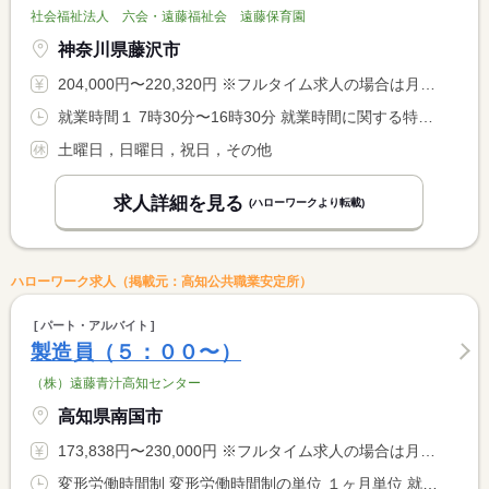
社会福祉法人 六会・遠藤福祉会 遠藤保育園
神奈川県藤沢市
204,000円〜220,320円 ※フルタイム求人の場合は月額（換算額）、パート求人の場合は時間額を表示しています。
就業時間１ 7時30分〜16時30分 就業時間に関する特記事項 勤務は、１日８時間週５日です。
土曜日，日曜日，祝日，その他
求人詳細を見る
(ハローワークより転載)
ハローワーク求人（掲載元：高知公共職業安定所）
パート・アルバイト
製造員（５：００〜）
（株）遠藤青汁高知センター
高知県南国市
173,838円〜230,000円 ※フルタイム求人の場合は月額（換算額）、パート求人の場合は時間額を表示しています。
変形労働時間制 変形労働時間制の単位 １ヶ月単位 就業時間１ 5時00分〜14時00分 就業時間２ 7時00分〜13時00分 就業時間に関する特記事項 （１）現時点では、火・水・土・日は１７時３０分頃までの残業が <BR> 想定されます <BR> （２）金曜のみ７時より１３時