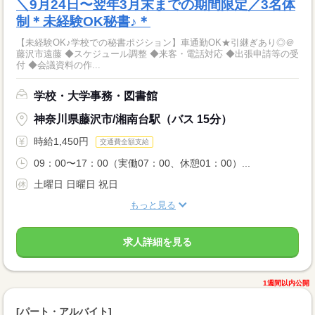
＼9月24日〜翌年3月末までの期間限定／3名体
制＊未経験OK秘書♪＊
【未経験OK♪学校での秘書ポジション】車通勤OK★引継ぎあり◎＠
藤沢市遠藤 ◆スケジュール調整 ◆来客・電話対応 ◆出張申請等の受
付 ◆会議資料の作...
学校・大学事務・図書館
神奈川県藤沢市/湘南台駅（バス 15分）
時給1,450円
交通費全額支給
09：00〜17：00（実働07：00、休憩01：00）...
土曜日 日曜日 祝日
もっと見る
求人詳細を見る
1週間以内公開
[パート・アルバイト]