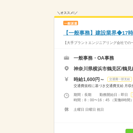
＼オススメ!／
一般派遣
【一般事務】建設業界◆17
【大手プラントエンジニアリング会社での一
一般事務・OA事務
神奈川県横浜市鶴見区/鶴見
時給1,600円～
交通費一部支給
交通費規程に基づき交通費支給 月収例2
期間：長期 勤務開始日：即日
時間：8：00〜16：45 （実働8時間）休憩45分 【
土曜日 日曜日 祝日