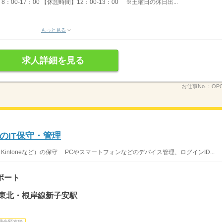
8：00-17：00 【休憩時間】12：00-13：00 ※土曜日の休日出...
もっと見る
求人詳細を見る
お仕事No.：
OPC
のIT保守・管理
Kintoneなど）の保守 PCやスマートフォンなどのデバイス管理、ログインID...
ポート
浜東北・根岸線新子安駅
費全額支給