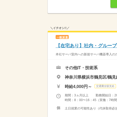
＼イチオシ!!／
一般派遣
【在宅あり】社内・グループ
本社サーバ室内への新規サーバ機器導入のた
その他IT・技術系
神奈川県横浜市鶴見区/鶴見
時給4,000円～
交通費全額支給
期間：3ヵ月以上 勤務開始日：2026
時間：8：00〜16：45（実働：7時間
土日就業の可能性あり（代休取得必