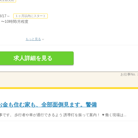
/17～
１ヶ月以内にスタート
 〜10時間/月程度
もっと見る
求人詳細を見る
お仕事No.
お金も住む家も、全部面倒見ます。警備
です。 歩行者や車が通行できるよう 誘導灯を振って案内！ ▼働く現場は...