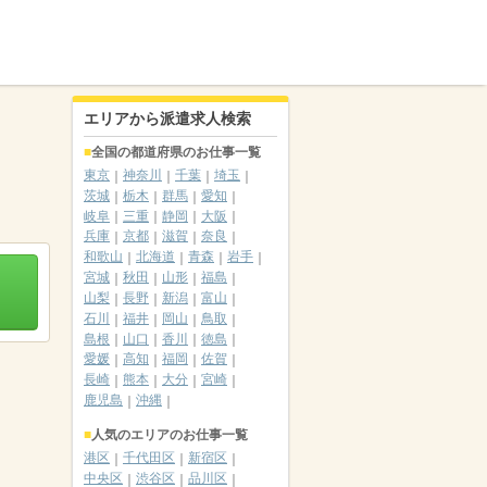
エリアから派遣求人検索
全国の都道府県のお仕事一覧
東京
神奈川
千葉
埼玉
茨城
栃木
群馬
愛知
岐阜
三重
静岡
大阪
兵庫
京都
滋賀
奈良
和歌山
北海道
青森
岩手
宮城
秋田
山形
福島
山梨
長野
新潟
富山
石川
福井
岡山
鳥取
島根
山口
香川
徳島
愛媛
高知
福岡
佐賀
長崎
熊本
大分
宮崎
鹿児島
沖縄
人気のエリアのお仕事一覧
港区
千代田区
新宿区
中央区
渋谷区
品川区