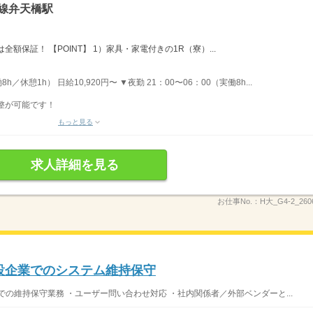
線弁天橋駅
額保証！ 【POINT】 1）家具・家電付きの1R（寮）...
h／休憩1h） 日給10,920円〜 ▼夜勤 21：00〜06：00（実働8h...
整が可能です！
もっと見る
求人詳細を見る
お仕事No.：
H大_G4-2_260
建設企業でのシステム維持保守
の維持保守業務 ・ユーザー問い合わせ対応 ・社内関係者／外部ベンダーと...