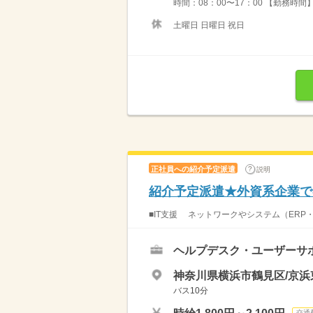
時間：08：00〜17：00 【勤務時間】
土曜日 日曜日 祝日
正社員への紹介予定派遣
説明
紹介予定派遣★外資系企業で
■IT支援 ネットワークやシステム（ERP・
ヘルプデスク・ユーザーサ
神奈川県横浜市鶴見区/京
バス10分
交通