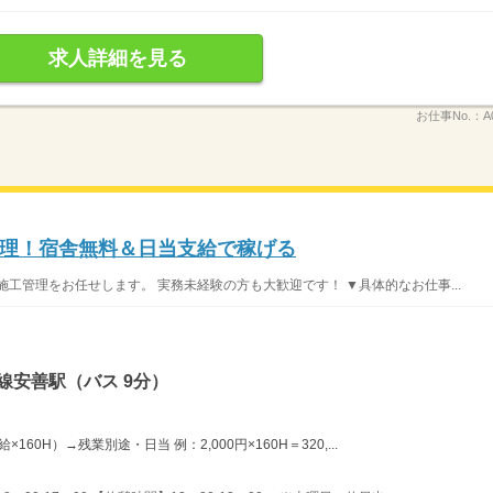
求人詳細を見る
お仕事No.：
A
理！宿舎無料＆日当支給で稼げる
工管理をお任せします。 実務未経験の方も大歓迎です！ ▼具体的なお仕事...
線安善駅（バス 9分）
60H）→残業別途・日当 例：2,000円×160H＝320,...