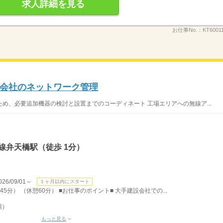
求人詳細を見る
お仕事No.：
KT6001
会社のネットワーク管理
め、必要追加機器の検討と設置までのコーディネート 工場エリアへの無線ア...
線弁天橋駅（徒歩 1分）
/09/01～
１ヶ月以内にスタート
45分） （休憩60分） ■お仕事のポイント■ 大手建設会社での...
須）
もっと見る