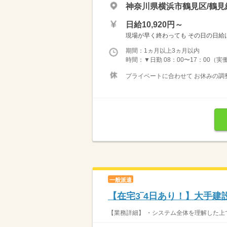
神奈川県横浜市鶴見区/鶴見
日給10,920円～
現場が早く終わっても その日の日給は全
期間：1ヵ月以上3ヵ月以内
時間：▼日勤 08：00〜17：00（実働8
プライベートに合わせて お休みの調
一般派遣
【在宅3‾4日あり！】大手
【業務詳細】 ・システム全体を理解した上で