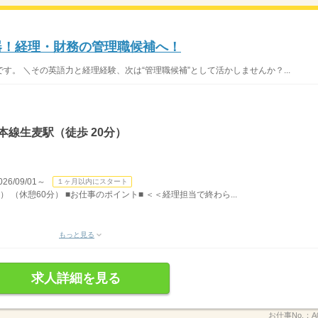
武器！経理・財務の管理職候補へ！
。 ＼その英語力と経理経験、次は“管理職候補”として活かしませんか？...
本線生麦駅（徒歩 20分）
/09/01～
１ヶ月以内にスタート
） （休憩60分） ■お仕事のポイント■ ＜＜経理担当で終わら...
もっと見る
求人詳細を見る
お仕事No.：
A