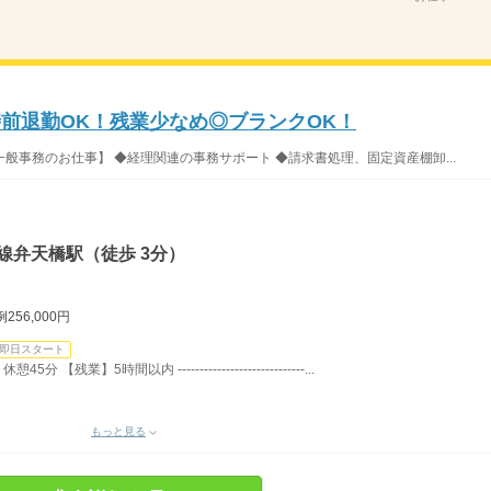
時前退勤OK！残業少なめ◎ブランクOK！
般事務のお仕事】 ◆経理関連の事務サポート ◆請求書処理、固定資産棚卸...
線弁天橋駅（徒歩 3分）
56,000円
即日スタート
残業】5時間以内 -----------------------------...
もっと見る