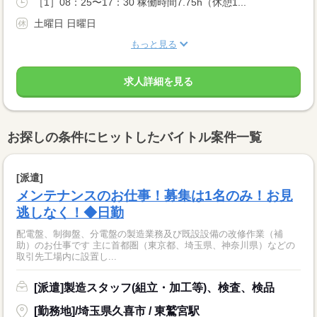
［1］08：25〜17：30 稼働時間7.75h（休憩1...
土曜日 日曜日
もっと見る
求人詳細を見る
お探しの条件にヒットしたバイトル案件一覧
[派遣]
メンテナンスのお仕事！募集は1名のみ！お見
逃しなく！◆日勤
配電盤、制御盤、分電盤の製造業務及び既設設備の改修作業（補
助）のお仕事です 主に首都圏（東京都、埼玉県、神奈川県）などの
取引先工場内に設置し...
[派遣]製造スタッフ(組立・加工等)、検査、検品
[勤務地]/埼玉県久喜市 / 東鷲宮駅