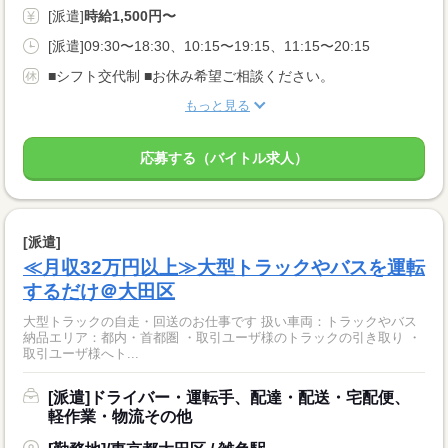
[派遣]
時給1,500円〜
[派遣]09:30〜18:30、10:15〜19:15、11:15〜20:15
■シフト交代制 ■お休み希望ご相談ください。
もっと見る
応募する（バイトル求人）
[派遣]
≪月収32万円以上≫大型トラックやバスを運転
するだけ＠大田区
大型トラックの自走・回送のお仕事です 扱い車両：トラックやバス
納品エリア：都内・首都圏 ・取引ユーザ様のトラックの引き取り ・
取引ユーザ様へト...
[派遣]ドライバー・運転手、配達・配送・宅配便、
軽作業・物流その他