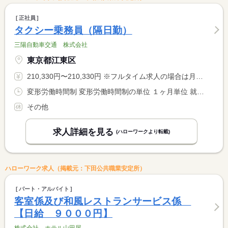
正社員
タクシー乗務員（隔日勤）
三陽自動車交通 株式会社
東京都江東区
210,330円〜210,330円 ※フルタイム求人の場合は月額（換算額）、パート求人の場合は時間額を表示しています。
変形労働時間制 変形労働時間制の単位 １ヶ月単位 就業時間１ 8時00分〜1時15分 就業時間に関する特記事項 基本的に２：００までの勤務となります。（時間外対応）
その他
求人詳細を見る
(ハローワークより転載)
ハローワーク求人（掲載元：下田公共職業安定所）
パート・アルバイト
客室係及び和風レストランサービス係
【日給 ９０００円】