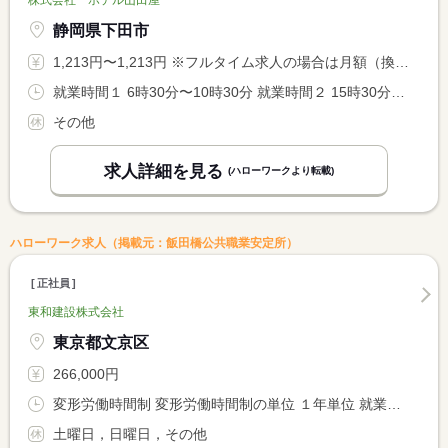
株式会社 ホテル山田屋
静岡県下田市
1,213円〜1,213円 ※フルタイム求人の場合は月額（換算額）、パート求人の場合は時間額を表示しています。
就業時間１ 6時30分〜10時30分 就業時間２ 15時30分〜20時30分 又は 6時30分〜20時30分の時間の間の8時間程度 就業時間に関する特記事項 （１）＋（２）中抜け勤務 <BR> （２）のみの勤務も可：時給制１１００円
その他
求人詳細を見る
(ハローワークより転載)
ハローワーク求人（掲載元：飯田橋公共職業安定所）
正社員
東和建設株式会社
東京都文京区
266,000円
変形労働時間制 変形労働時間制の単位 １年単位 就業時間１ 8時00分〜17時00分
土曜日，日曜日，その他