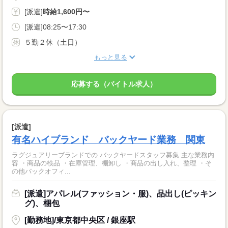
[派遣]
時給1,600円〜
[派遣]08:25〜17:30
５勤２休（土日）
もっと見る
応募する（バイトル求人）
[派遣]
有名ハイブランド バックヤード業務 関東
ラグジュアリーブランドでの バックヤードスタッフ募集 主な業務内
容 ・商品の検品 ・在庫管理、棚卸し ・商品の出し入れ、整理 ・そ
の他バックオフィ...
[派遣]アパレル(ファッション・服)、品出し(ピッキン
グ)、梱包
[勤務地]/東京都中央区 / 銀座駅