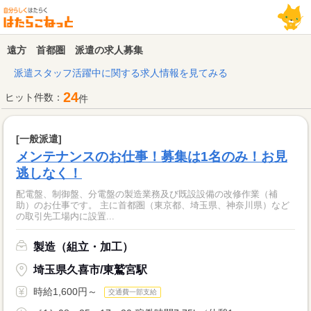
遠方 首都圏 派遣の求人募集
派遣スタッフ活躍中に関する求人情報を見てみる
24
ヒット件数：
件
[一般派遣]
メンテナンスのお仕事！募集は1名のみ！お見
逃しなく！
配電盤、制御盤、分電盤の製造業務及び既設設備の改修作業（補
助）のお仕事です。 主に首都圏（東京都、埼玉県、神奈川県）など
の取引先工場内に設置...
製造（組立・加工）
埼玉県久喜市/東鷲宮駅
時給1,600円～
交通費一部支給