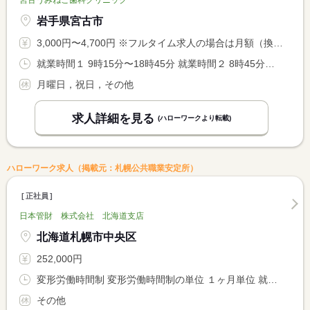
宮古うみねこ歯科クリニック
岩手県宮古市
3,000円〜4,700円 ※フルタイム求人の場合は月額（換算額）、パート求人の場合は時間額を表示しています。
就業時間１ 9時15分〜18時45分 就業時間２ 8時45分〜13時30分 就業時間に関する特記事項 （１）火〜土 （２）日／休憩なし <BR> <BR> ※時短等の就業時間や週労働日数などお気軽にご相談下さい。 <BR> （診療時間は求人に関する特記事項欄を参照）
月曜日，祝日，その他
求人詳細を見る
(ハローワークより転載)
ハローワーク求人（掲載元：札幌公共職業安定所）
正社員
日本管財 株式会社 北海道支店
北海道札幌市中央区
252,000円
変形労働時間制 変形労働時間制の単位 １ヶ月単位 就業時間１ 8時30分〜17時30分 就業時間２ 11時00分〜20時00分 就業時間３ 8時30分〜8時29分
その他