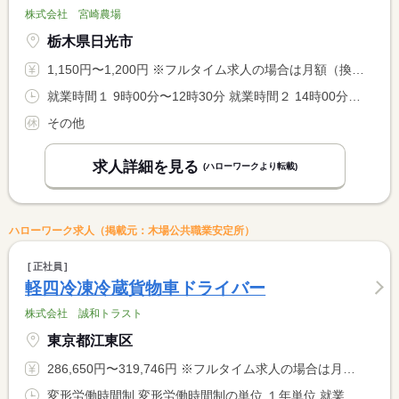
株式会社 宮崎農場
栃木県日光市
1,150円〜1,200円 ※フルタイム求人の場合は月額（換算額）、パート求人の場合は時間額を表示しています。
就業時間１ 9時00分〜12時30分 就業時間２ 14時00分〜16時30分 就業時間に関する特記事項 １２：３０〜１４：００昼休み。午前のみの就労可。 <BR> 就業時間・日数については相談ください。
その他
求人詳細を見る
(ハローワークより転載)
ハローワーク求人（掲載元：木場公共職業安定所）
正社員
軽四冷凍冷蔵貨物車ドライバー
株式会社 誠和トラスト
東京都江東区
286,650円〜319,746円 ※フルタイム求人の場合は月額（換算額）、パート求人の場合は時間額を表示しています。
変形労働時間制 変形労働時間制の単位 １年単位 就業時間１ 8時00分〜17時00分 就業時間２ 6時00分〜15時00分 就業時間３ 6時30分〜15時30分 就業時間に関する特記事項 業務の都合上、深夜早朝の勤務時間あり