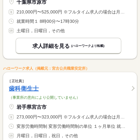
千葉県市原市
210,000円〜525,000円 ※フルタイム求人の場合は月額（換算額）、パート求人の場合は時間額を表示しています。
就業時間１ 8時00分〜17時30分
土曜日，日曜日，その他
求人詳細を見る
(ハローワークより転載)
ハローワーク求人（掲載元：宮古公共職業安定所）
正社員
歯科衛生士
（事業所の意向により公開していません）
岩手県宮古市
273,000円〜323,000円 ※フルタイム求人の場合は月額（換算額）、パート求人の場合は時間額を表示しています。
変形労働時間制 変形労働時間制の単位 １ヶ月単位 就業時間１ 9時15分〜18時45分 就業時間に関する特記事項 本求人票は週休２日の週５日勤務です。追加の日曜勤務のご希望や <BR> 特定の曜日や時間帯を外したい等の希望がありましたらお気軽にご <BR> 相談下さい。 <BR> （診療時間は求人に関する特記事項欄を参照下さい）
月曜日，日曜日，祝日，その他