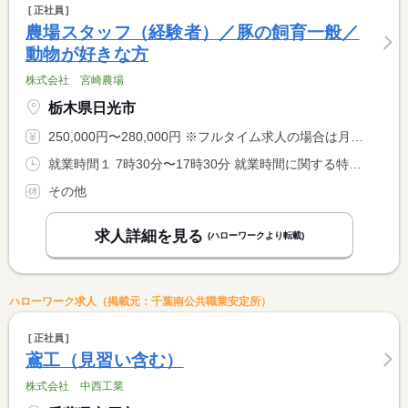
正社員
農場スタッフ（経験者）／豚の飼育一般／
動物が好きな方
株式会社 宮崎農場
栃木県日光市
250,000円〜280,000円 ※フルタイム求人の場合は月額（換算額）、パート求人の場合は時間額を表示しています。
就業時間１ 7時30分〜17時30分 就業時間に関する特記事項 １２：３０〜１４：００昼休み。その他、１０時休みあり。
その他
求人詳細を見る
(ハローワークより転載)
ハローワーク求人（掲載元：千葉南公共職業安定所）
正社員
鳶工（見習い含む）
株式会社 中西工業