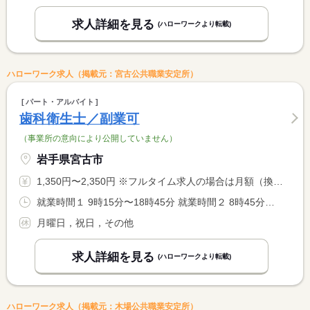
求人詳細を見る
(ハローワークより転載)
ハローワーク求人（掲載元：宮古公共職業安定所）
パート・アルバイト
歯科衛生士／副業可
（事業所の意向により公開していません）
岩手県宮古市
1,350円〜2,350円 ※フルタイム求人の場合は月額（換算額）、パート求人の場合は時間額を表示しています。
就業時間１ 9時15分〜18時45分 就業時間２ 8時45分〜13時30分 就業時間に関する特記事項 （１）火〜土 （２）日／休憩なし <BR> ※午前のみ等時短での就業時間、週労働日数（週１〜）等、ご都合 <BR> に合わせます。お気軽にご相談下さい。 <BR> （診療時間は求人に関する特記事項欄を参照）
月曜日，祝日，その他
求人詳細を見る
(ハローワークより転載)
ハローワーク求人（掲載元：木場公共職業安定所）