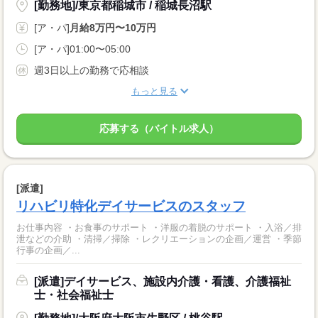
[勤務地]/東京都稲城市 / 稲城長沼駅
[ア・パ]
月給8万円〜10万円
[ア・パ]01:00〜05:00
週3日以上の勤務で応相談
もっと見る
応募する（バイトル求人）
[派遣]
リハビリ特化デイサービスのスタッフ
お仕事内容 ・お食事のサポート ・洋服の着脱のサポート ・入浴／排
泄などの介助 ・清掃／掃除 ・レクリエーションの企画／運営 ・季節
行事の企画／...
[派遣]デイサービス、施設内介護・看護、介護福祉
士・社会福祉士