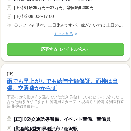
[正]
①月給25万円〜27万円、②日給9,200円
[正]①②08:00〜17:00
◇シフト制 基本、土日休みですが、稼ぎたい方は 土日のシフトに入ることも可能！ ◆休日休暇は自由！ あなたの休みたいときに休める♪ 休み希望も平日に出したり と自由にシフトが組めます！ ◆有給休暇
もっと見る
応募する（バイトル求人）
[正]
雨でも早上がりでも給与全額保証。面接は出
張、交通費かからず
下記の から働き方を選んでいただき 勤務していただくのであなたに
合った働き方ができます 警備員スタッフ ・現場での警備 原則直行直
帰 指導教育責任...
[正]①②交通誘導警備、イベント警備、警備員
[勤務地]/愛知県稲沢市 / 稲沢駅