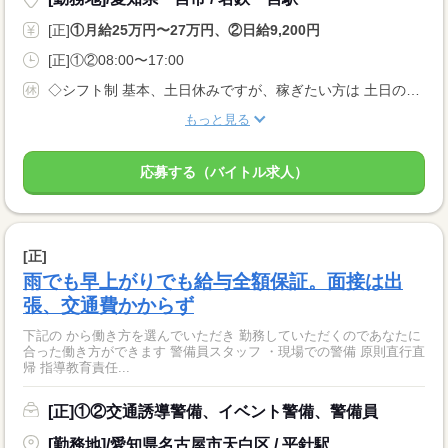
[正]
①月給25万円〜27万円、②日給9,200円
[正]①②08:00〜17:00
◇シフト制 基本、土日休みですが、稼ぎたい方は 土日のシフトに入ることも可能！ ◆休日休暇は自由！ あなたの休みたいときに休める♪ 休み希望も平日に出したり と自由にシフトが組めます！ ◆有給休暇
もっと見る
応募する（バイトル求人）
[正]
雨でも早上がりでも給与全額保証。面接は出
張、交通費かからず
下記の から働き方を選んでいただき 勤務していただくのであなたに
合った働き方ができます 警備員スタッフ ・現場での警備 原則直行直
帰 指導教育責任...
[正]①②交通誘導警備、イベント警備、警備員
[勤務地]/愛知県名古屋市天白区 / 平針駅