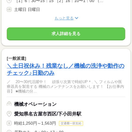
［1］6：30〜15：15 ［2］16：10〜1：00 （...
土曜日 日曜日
もっと見る
求人詳細を見る
[一般派遣]
＼土日祝休み！残業なし／機械の洗浄や動作の
チェック♪日勤のみ
／ 20〜30代活躍中！ 頑張り次第で時給UP＊. ＼ フィルムや医
療器具を製造する 機械のメンテナンスをお願いします！ 【お仕事内
容】 ■機械の分...
機械オペレーション
愛知県名古屋市西区/下小田井駅
時給1,250円～1,563円
交通費一部支給