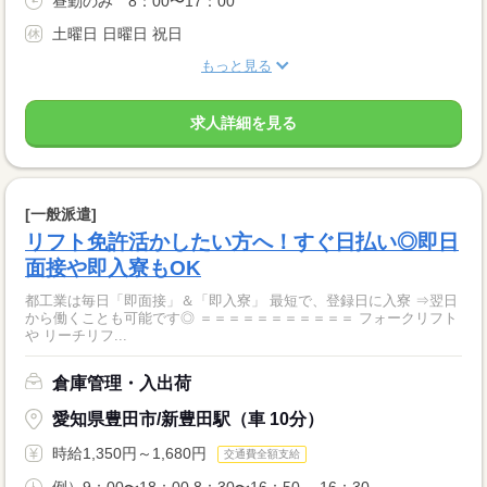
昼勤のみ 8：00〜17：00
土曜日 日曜日 祝日
もっと見る
求人詳細を見る
[一般派遣]
リフト免許活かしたい方へ！すぐ日払い◎即日
面接や即入寮もOK
都工業は毎日「即面接」＆「即入寮」 最短で、登録日に入寮 ⇒翌日
から働くことも可能です◎ ＝＝＝＝＝＝＝＝＝＝＝ フォークリフト
や リーチリフ...
倉庫管理・入出荷
愛知県豊田市/新豊田駅（車 10分）
時給1,350円～1,680円
交通費全額支給