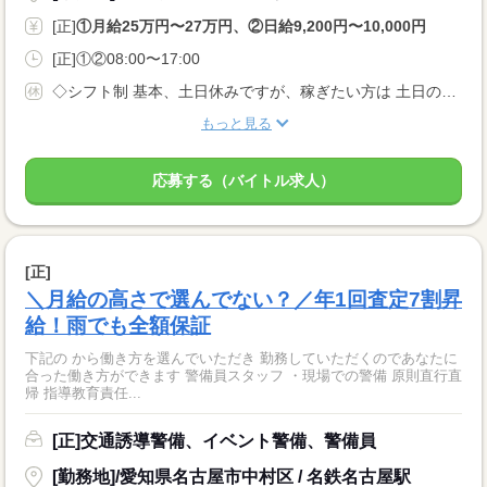
[正]
①月給25万円〜27万円、②日給9,200円〜10,000円
[正]①②08:00〜17:00
◇シフト制 基本、土日休みですが、稼ぎたい方は 土日のシフトに入ることも可能！ ◆休日休暇は自由！ あなたの休みたいときに休める♪ 休み希望も平日に出したり と自由にシフトが組めます！ ◆有給休暇
もっと見る
応募する（バイトル求人）
[正]
＼月給の高さで選んでない？／年1回査定7割昇
給！雨でも全額保証
下記の から働き方を選んでいただき 勤務していただくのであなたに
合った働き方ができます 警備員スタッフ ・現場での警備 原則直行直
帰 指導教育責任...
[正]交通誘導警備、イベント警備、警備員
[勤務地]/愛知県名古屋市中村区 / 名鉄名古屋駅