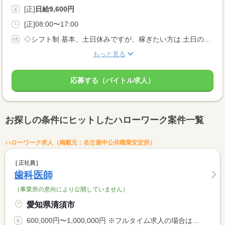
[正]
日給9,600円
[正]08:00〜17:00
◇シフト制 基本、土日休みですが、稼ぎたい方は 土日のシフトに入ることも可能！ ◆休日休暇は自由！ あなたの休みたいときに休める♪ 休み希望も平日に出したり と自由にシフトが組めます！ ◆有給休暇
もっと見る
応募する（バイトル求人）
お探しの条件にヒットしたハローワーク案件一覧
ハローワーク求人（掲載元：名古屋中公共職業安定所）
正社員
歯科医師
（事業所の意向により公開していません）
愛知県清須市
600,000円〜1,000,000円 ※フルタイム求人の場合は月額（換算額）、パート求人の場合は時間額を表示しています。