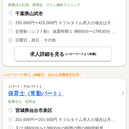
医療法人社団 貴翔会 マリン歯科クリニック
千葉県山武市
255,000円〜425,000円 ※フルタイム求人の場合は月額（換算額）、パート求人の場合は時間額を表示しています。
交替制（シフト制） 就業時間１ 9時00分〜17時30分 就業時間に関する特記事項 週休３日制や出勤時間も帰宅時間も相談可能なため、 <BR> １６時退勤でも１７時退勤でもＯＫ！ <BR> ３／４勤務してれば正社員になれるので、まずはご相談ください。
日曜日，祝日，その他
求人詳細を見る
(ハローワークより転載)
ハローワーク求人（掲載元：仙台公共職業安定所）
パート・アルバイト
保育士（常勤パート）
医療法人 松田会
宮城県仙台市泉区
201,600円〜201,600円 ※フルタイム求人の場合は月額（換算額）、パート求人の場合は時間額を表示しています。
又は 8時00分〜17時00分の時間の間の8時間程度