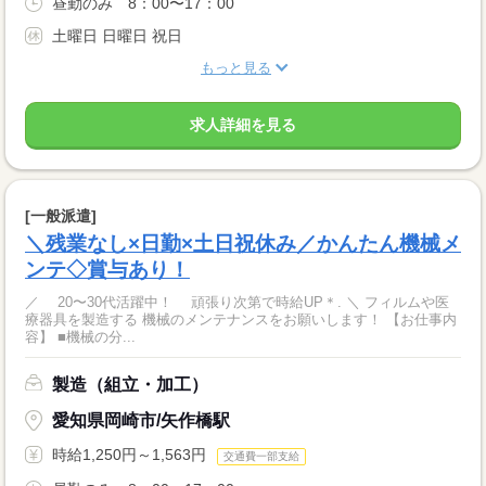
昼勤のみ 8：00〜17：00
土曜日 日曜日 祝日
もっと見る
求人詳細を見る
[一般派遣]
＼残業なし×日勤×土日祝休み／かんたん機械メ
ンテ◇賞与あり！
／ 20〜30代活躍中！ 頑張り次第で時給UP＊. ＼ フィルムや医
療器具を製造する 機械のメンテナンスをお願いします！ 【お仕事内
容】 ■機械の分...
製造（組立・加工）
愛知県岡崎市/矢作橋駅
時給1,250円～1,563円
交通費一部支給