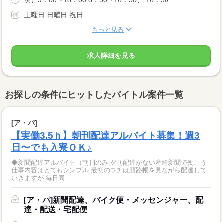
例）9：00〜18：00 8：30〜16：50、 16：30...
土曜日 日曜日 祝日
もっと見る
求人詳細を見る
お探しの条件にヒットしたバイトル案件一覧
[ア・パ]
【実働3.5ｈ】朝刊配達アルバイト募集！週3
日〜でも入寮ＯＫ♪
◆新聞配達アルバイト（朝刊のみ 夕刊配達がない産経新聞で働こう
仕事内容はとてもシンプル 最初のウチは順路帳を見ながら配達して
いきますが 毎日同...
[ア・パ]新聞配達、バイク便・メッセンジャー、配
達・配送・宅配便