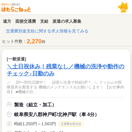
遠方 面接交通費 支給 派遣の求人募集
交通費別途支給に関する求人情報を見てみる
2,270
ヒット件数：
件
[一般派遣]
＼土日祝休み！残業なし／機械の洗浄や動作の
チェック♪日勤のみ
／ 20〜30代活躍中！ 頑張り次第で時給UP＊. ＼ フィルムや医
療器具を製造する 機械のメンテナンスをお願いします！ 【お仕事内
容】 ■機械の分...
製造（組立・加工）
岐阜県安八郡神戸町/北神戸駅（車 4分）
時給1,250円～1,563円
交通費全額支給