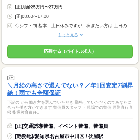
[正]
月給25万円〜27万円
[正]08:00〜17:00
◇シフト制 基本、土日休みですが、稼ぎたい方は 土日のシフトに入ることも可能！ ◆休日休暇は自由！ あなたの休みたいときに休める♪ 休み希望も平日に出したり と自由にシフトが組めます！ ◆有給休暇
もっと見る
応募する（バイトル求人）
[正]
＼月給の高さで選んでない？／年1回査定7割昇
給！雨でも全額保証
下記の から働き方を選んでいただき 勤務していただくのであなたに
合った働き方ができます 警備員スタッフ ・現場での警備 原則直行直
帰 指導教育責任...
[正]交通誘導警備、イベント警備、警備員
[勤務地]/愛知県名古屋市中川区 / 伏屋駅