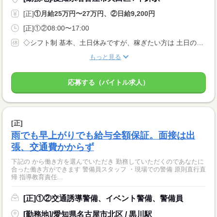
[正]
①月給25万円〜27万円、②日給9,200円
[正]①②08:00〜17:00
◇シフト制 基本、土日休みですが、稼ぎたい方は 土日のシフトに入ることも可能！ ◆休日休暇は自由！ あなたの休みたいときに休める♪ 休み希望も平日に出したり と自由にシフトが組めます！ ◆有給休暇
もっと見る
応募する（バイトル求人）
[正]
雨でも早上がりでも給与全額保証。面接は出
張、交通費かからず
下記の から働き方を選んでいただき 勤務していただくのであなたに
合った働き方ができます 警備員スタッフ ・現場での警備 原則直行直
帰 指導教育責任...
[正]①②交通誘導警備、イベント警備、警備員
[勤務地]/愛知県名古屋市北区 / 黒川駅