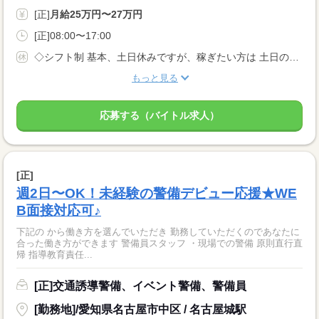
[正]
月給25万円〜27万円
[正]08:00〜17:00
◇シフト制 基本、土日休みですが、稼ぎたい方は 土日のシフトに入ることも可能！ ◆休日休暇は自由！ あなたの休みたいときに休める♪ 休み希望も平日に出したり と自由にシフトが組めます！ ◆有給休暇
もっと見る
応募する（バイトル求人）
[正]
週2日〜OK！未経験の警備デビュー応援★WE
B面接対応可♪
下記の から働き方を選んでいただき 勤務していただくのであなたに
合った働き方ができます 警備員スタッフ ・現場での警備 原則直行直
帰 指導教育責任...
[正]交通誘導警備、イベント警備、警備員
[勤務地]/愛知県名古屋市中区 / 名古屋城駅