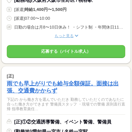
[勤務地]/大阪府大阪市生野区 / 桃谷駅
[派遣]
時給1,400円〜1,500円
[派遣]07:00〜10:00
日勤の場合は月8〜10日休み！ ・シフト制 ・年間休日110日(日勤) ・有給休暇 ・長期休暇 ・産前産後休暇 ・育児休暇 ・介護休暇 ・家庭都合のお休みOK ※配属先により異なる
もっと見る
応募する（バイトル求人）
[正]
雨でも早上がりでも給与全額保証。面接は出
張、交通費かからず
下記の から働き方を選んでいただき 勤務していただくのであなたに
合った働き方ができます 警備員スタッフ ・現場での警備 原則直行直
帰 指導教育責任...
[正]①②交通誘導警備、イベント警備、警備員
[勤務地]/愛知県一宮市 / 名鉄一宮駅