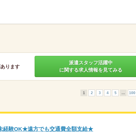
】
派遣スタッフ活躍中
があります
に関する求人情報を見てみる
1
2
3
4
5
…
100
未経験OK★遠方でも交通費全額支給★