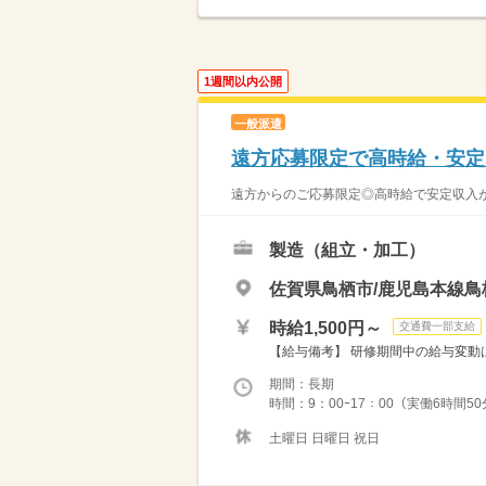
1週間以内公開
一般派遣
遠方応募限定で高時給・安定
遠方からのご応募限定◎高時給で安定収入が目
製造（組立・加工）
佐賀県鳥栖市/鹿児島本線鳥
時給1,500円～
交通費一部支給
【給与備考】 研修期間中の給与変動はご
期間：長期
時間：9：00ｰ17：00（実働6時間50
土曜日 日曜日 祝日