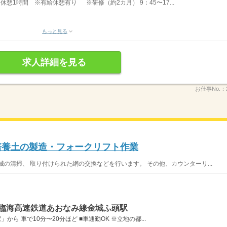
間・休憩1時間 ※有給休憩有り ※研修（約2カ月） 9：45〜17...
もっと見る
求人詳細を見る
お仕事No.：
！培養土の製造・フォークリフト作業
の清掃、 取り付けられた網の交換などを行います。 その他、カウンターリ...
屋臨海高速鉄道あおなみ線金城ふ頭駅
ら 車で10分〜20分ほど ■車通勤OK ※立地の都...