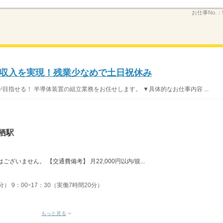
お仕事No.：
収入を実現！残業少なめで土日祝休み
指せる！ 半導体装置の組立業務をお任せします。 ▼具体的なお仕事内容 ...
栖駅
ざいません。 【交通費備考】 月22,000円以内/規...
分） 9：00ｰ17：30（実働7時間20分）
もっと見る