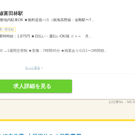
線富田林駅
敷地内駐車OK ★無料送迎バス（南海高野線：金剛駅〜7...
費一部支給
残業時時給：1,875円 ★日払い・週払いOK/規 ☆＝＝ 月...
：30 →1週間交替制 ★実働：7時間45分 ★残業あり/1日1〜2時間程...
もっと見る
求人詳細を見る
お仕事No.：
M2-0