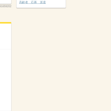
高齢者 応募 派遣
91659202