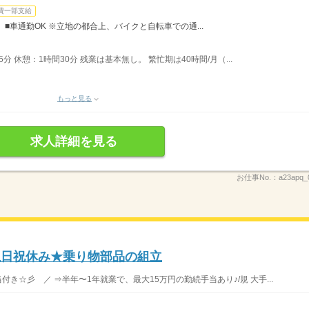
費一部支給
） ■車通勤OK ※立地の都合上、バイクと自転車での通...
5分 休憩：1時間30分 残業は基本無し。 繁忙期は40時間/月（...
もっと見る
求人詳細を見る
お仕事No.：
a23apq_
土日祝休み★乗り物部品の組立
き☆彡 ／ ⇒半年〜1年就業で、最大15万円の勤続手当あり♪/規 大手...