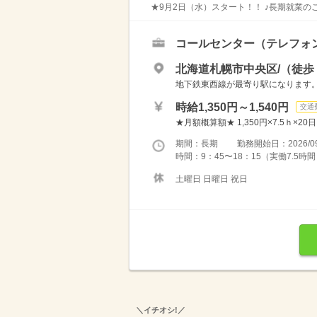
★9月2日（水）スタート！！ ♪長期就業のご
コールセンター（テレフォ
北海道札幌市中央区/（徒歩 
地下鉄東西線が最寄り駅になります
時給1,350円～1,540円
交通
★月額概算額★ 1,350円×7.5ｈ×20日
期間：長期 勤務開始日：2026/09
時間：9：45〜18：15（実働7.5時
土曜日 日曜日 祝日
＼イチオシ!／