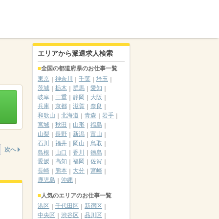
エリアから派遣求人検索
全国の都道府県のお仕事一覧
東京
神奈川
千葉
埼玉
茨城
栃木
群馬
愛知
岐阜
三重
静岡
大阪
兵庫
京都
滋賀
奈良
和歌山
北海道
青森
岩手
宮城
秋田
山形
福島
山梨
長野
新潟
富山
石川
福井
岡山
鳥取
次へ
島根
山口
香川
徳島
愛媛
高知
福岡
佐賀
長崎
熊本
大分
宮崎
鹿児島
沖縄
人気のエリアのお仕事一覧
港区
千代田区
新宿区
中央区
渋谷区
品川区