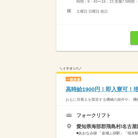
時間：9：45〜18：15 実働7.5時
土曜日 日曜日 祝日
＼イチオシ!!／
一般派遣
高時給1900円！即入寮可
おもに培養土を製造する機械の操作や、 機械
フォークリフト
愛知県海部郡飛島村/名古
■あおなみ線 「金城ふ頭駅」「稲永駅」か