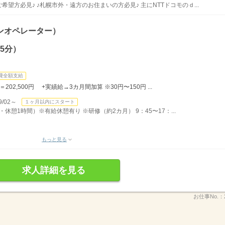
希望方必見♪ ♪札幌市外・遠方のお住まいの方必見♪ 主にNTTドコモのｄ...
ンオペレーター）
5分）
。
費全額支給
＝202,500円 +実績給→3カ月間加算 ※30円〜150円 ...
/02～
１ヶ月以内にスタート
間・休憩1時間）※有給休憩有り ※研修（約2カ月） 9：45〜17：...
もっと見る
求人詳細を見る
お仕事No.：