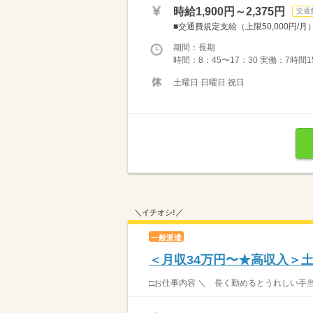
時給1,900円～2,375円
交通
■交通費規定支給（上限50,000円/月
期間：長期
時間：8：45〜17：30 実働：7時間1
土曜日 日曜日 祝日
＼イチオシ!／
一般派遣
＜月収34万円〜★高収入＞
□お仕事内容 ＼ 長く勤めるとうれしい手当付