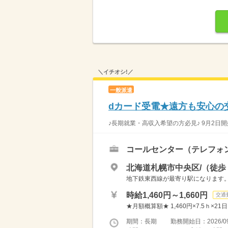
＼イチオシ!／
一般派遣
dカード受電★遠方も安心の
♪長期就業・高収入希望の方必見♪ 9月2日開
コールセンター（テレフォ
北海道札幌市中央区/（徒歩 
地下鉄東西線が最寄り駅になります
時給1,460円～1,660円
交通
★月額概算額★ 1,460円×7.5ｈ×21日
期間：長期 勤務開始日：2026/09