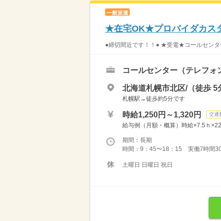
一般派遣
★在宅OK★プロバイダカス
●締切間近です！！● ★受電★コールセンタ
コールセンター（テレフォ
北海道札幌市北区/（徒歩 5
札幌駅→徒歩約5分です
時給1,250円～1,320円
交通
給与例（月額・概算）時給×7.5ｈ×22日＝
期間：長期
時間：9：45〜18：15 実働7時間3
土曜日 日曜日 祝日