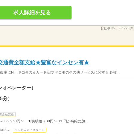
求人詳細を見る
お仕事No.：
F-1775-
交通費全額支給★豊富なインセン有★
始 主にNTTドコモのｄカード及び ドコモのその他サービスに関する 各種...
ンオペレーター）
5分）
。
費全額支給
＝229,950円〜 + ★実績給（30円〜160円が時給に加...
/02～
１ヶ月以内にスタート