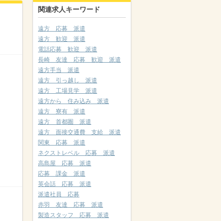
関連求人キーワード
遠方 応募 派遣
遠方 歓迎 派遣
電話応募 歓迎 派遣
長崎 友達 応募 歓迎 派遣
遠方手当 派遣
遠方 引っ越し 派遣
遠方 工場見学 派遣
遠方から 住み込み 派遣
遠方 寮有 派遣
遠方 首都圏 派遣
遠方 面接交通費 支給 派遣
関東 応募 派遣
ネクストレベル 応募 派遣
高島屋 応募 派遣
応募 課金 派遣
英会話 応募 派遣
派遣社員 応募
赤羽 友達 応募 派遣
製造スタッフ 応募 派遣