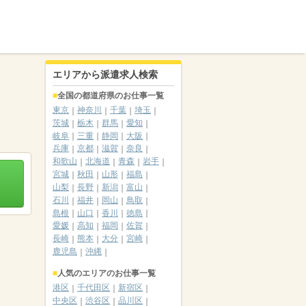
エリアから派遣求人検索
全国の都道府県のお仕事一覧
東京
神奈川
千葉
埼玉
茨城
栃木
群馬
愛知
岐阜
三重
静岡
大阪
兵庫
京都
滋賀
奈良
和歌山
北海道
青森
岩手
宮城
秋田
山形
福島
山梨
長野
新潟
富山
石川
福井
岡山
鳥取
島根
山口
香川
徳島
愛媛
高知
福岡
佐賀
長崎
熊本
大分
宮崎
鹿児島
沖縄
人気のエリアのお仕事一覧
港区
千代田区
新宿区
中央区
渋谷区
品川区