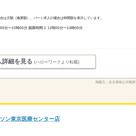
求人の場合は月額（換算額）、パート求人の場合は時間額を表示しています。
0分〜15時00分 就業時間２ 12時00分〜14時00分
人詳細を見る
(ハローワークより転載)
掲載元：
名古屋南公共職業
ソン東京医療センター店