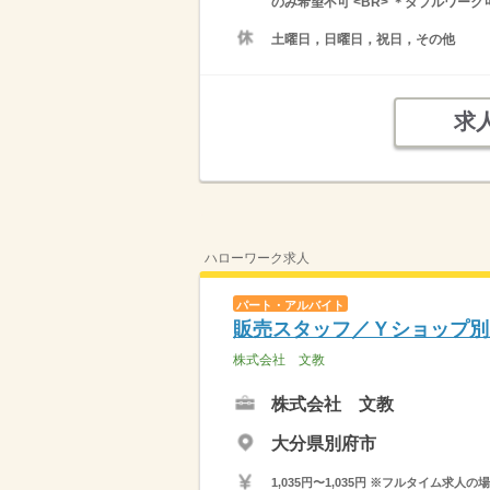
のみ希望不可 <BR> ＊ダブルワーク
土曜日，日曜日，祝日，その他
求
ハローワーク求人
パート・アルバイト
販売スタッフ／Ｙショップ別
株式会社 文教
株式会社 文教
大分県別府市
1,035円〜1,035円 ※フルタイム