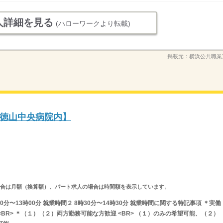
人詳細を見る
(ハローワークより転載)
掲載元：
横浜公共職業
徳山中央病院内】
求人の場合は月額（換算額）、パート求人の場合は時間額を表示しています。
0分〜13時00分 就業時間２ 8時30分〜14時30分 就業時間に関する特記事項 ＊実働
BR> ＊（１）（２）両方勤務可能な方歓迎 <BR> （１）のみの希望可能、（２）