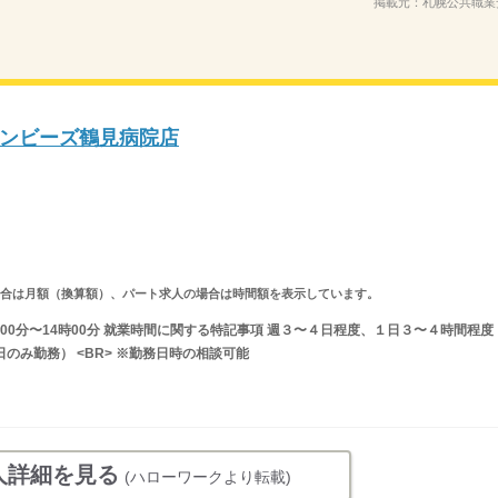
掲載元：
札幌公共職業
ンビーズ鶴見病院店
求人の場合は月額（換算額）、パート求人の場合は時間額を表示しています。
時00分〜14時00分 就業時間に関する特記事項 週３〜４日程度、１日３〜４時間程度
日のみ勤務） <BR> ※勤務日時の相談可能
人詳細を見る
(ハローワークより転載)