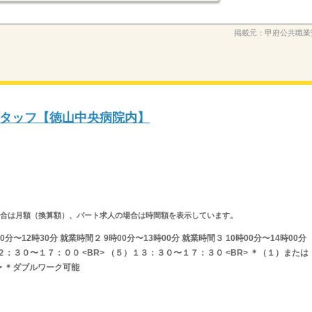
掲載元：
甲府公共職業
タッフ【徳山中央病院内】
求人の場合は月額（換算額）、パート求人の場合は時間額を表示しています。
分〜12時30分 就業時間２ 9時00分〜13時00分 就業時間３ 10時00分〜14時00分
：３０〜１７：００ <BR> （５）１３：３０〜１７：３０ <BR> ＊（１）または
> ＊ダブルワーク可能