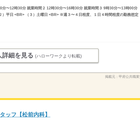
分〜12時30分 就業時間２ 12時30分〜16時30分 就業時間３ 9時30分〜13時00分
）平日 <BR> （３）土曜日 <BR> ※週３〜４日程度、１日４時間程度の勤務想定
人詳細を見る
(ハローワークより転載)
掲載元：
甲府公共職業
タッフ【松前内科】