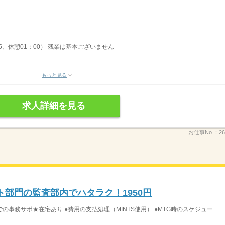
15、休憩01：00） 残業は基本ございません
もっと見る
求人詳細を見る
お仕事No.：
26
ト部門の監査部内でハタラク！1950円
務サポ★在宅あり ●費用の支払処理（MINTS使用） ●MTG時のスケジュー...