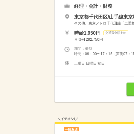
経理・会計・財務
東京都千代田区/山手線東京
その他、東京メトロ千代田線「二重橋
時給1,950円
交通費全額支給
月収例 282,750円
期間：長期
時間：09：00〜17：15（実働07：
土曜日 日曜日 祝日
＼イチオシ!／
一般派遣