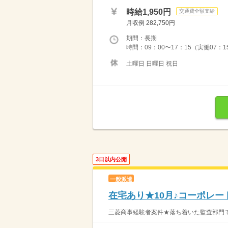
時給1,950円
交通費全額支給
月収例 282,750円
期間：長期
時間：09：00〜17：15（実働07：
土曜日 日曜日 祝日
3日以内公開
一般派遣
在宅あり★10月♪コーポレー
三菱商事経験者案件★落ち着いた監査部門での事