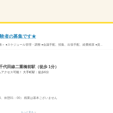
事経験者の募集です★
＞ ●スケジュール管理・調整 ●会議手配、招集、出張手配、経費精算 ●資...
千代田線二重橋前駅（徒歩 1分）
アクセス可能！ 大手町駅：徒歩6分
15、休憩01：00） 残業は基本ございません
もっと見る