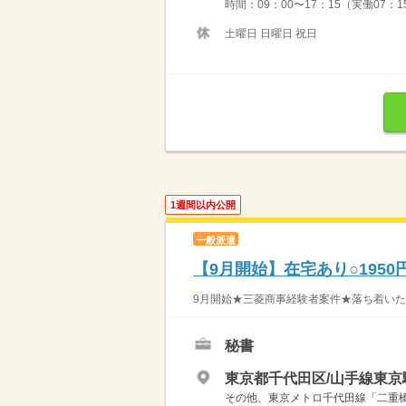
時間：09：00〜17：15（実働07：
土曜日 日曜日 祝日
1週間以内公開
一般派遣
【9月開始】在宅あり○195
9月開始★三菱商事経験者案件★落ち着いた監査
秘書
東京都千代田区/山手線東京
その他、東京メトロ千代田線「二重橋