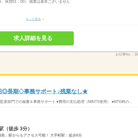
15、休憩01：00） 残業は基本ございません
もっと見る
求人詳細を見る
お仕事No.：
26
0円◎長期◇事務サポート♪残業なし★
部門での秘書＆事務サポート ●費用の支払処理（MINTS使用） ●MTG時の...
駅（徒歩 3分）
前」駅からもアクセス可能！ 大手町駅：徒歩6分