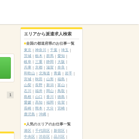
エリアから派遣求人検索
全国の都道府県のお仕事一覧
東京
神奈川
千葉
埼玉
茨城
栃木
群馬
愛知
岐阜
三重
静岡
大阪
兵庫
京都
滋賀
奈良
和歌山
北海道
青森
岩手
宮城
秋田
山形
福島
山梨
長野
新潟
富山
石川
福井
岡山
鳥取
1
島根
山口
香川
徳島
愛媛
高知
福岡
佐賀
長崎
熊本
大分
宮崎
鹿児島
沖縄
人気のエリアのお仕事一覧
港区
千代田区
新宿区
中央区
渋谷区
品川区