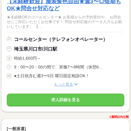
【未経験歓迎】服装髪色自由★週3〜◎短期も
OK★問合せ対応など
★未経験OKのコールセンター★ お客様からの予約受付や、 お問合
せにご対応いただくお仕事です！ 問合せ対応後のデータ入力もお願
いしています。 【...
コールセンター（テレフォンオペレーター）
埼玉県川口市/川口駅
時給1,600円～
9：00〜20：00の間で、実働7〜8時間（休憩6...
●土日祝含む週3〜5日 曜日固定相談OK！
もっと見る
求人詳細を見る
1週間以内公開
[一般派遣]