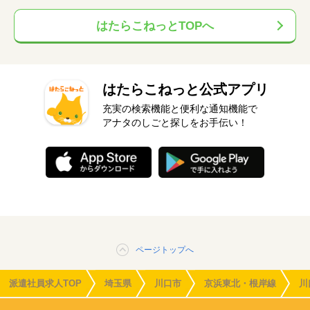
はたらこねっとTOPへ
はたらこねっと公式アプリ
充実の検索機能と便利な通知機能で
アナタのしごと探しをお手伝い！
ページトップへ
派遣社員求人TOP
埼玉県
川口市
京浜東北・根岸線
川