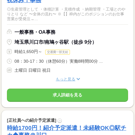
祝休み！事務
◎生産管理として ・体積計算 ・見積作成 ・納期管理 ・工場とのや
りとり など 〜全体の流れ〜 ※【】枠内がこのポジションのお仕事
営業が受発注→...
一般事務・OA事務
埼玉県川口市/南鳩ヶ谷駅（徒歩 9分）
時給1,650円～
交通費一部支給
08：30-17：30（休憩60分）実働8時間00分 ...
土曜日 日曜日 祝日
もっと見る
求人詳細を見る
[正社員への紹介予定派遣]
?
時給1700円！紹介予定派遣！未経験OK◎駅チ