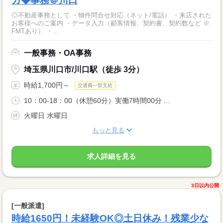
カ◆事務＠川口
◎不動産事務として ・物件問合せ対応（ネット/電話） ・来店された
お客様へのご案内 ・データ入力（顧客情報、契約書、契約数など ※
FMTあり） ・...
一般事務・OA事務
埼玉県川口市/川口駅（徒歩 3分）
時給1,700円～
交通費一部支給
10：00-18：00（休憩60分）実働7時間00分 ...
火曜日 水曜日
もっと見る
求人詳細を見る
3日以内公開
[一般派遣]
時給1650円！未経験OK◎土日休み！残業少な