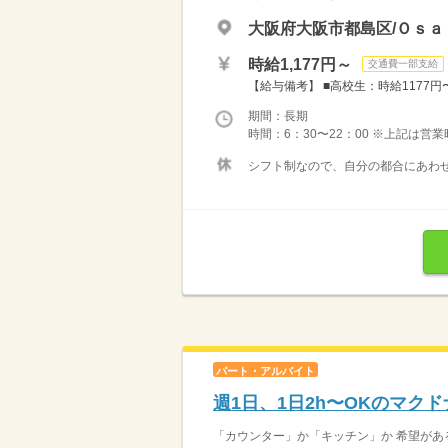
大阪府大阪市都島区/Ｏｓａ
時給1,177円～
交通費一部支給
【給与備考】 ■高校生：時給1177円〜 
期間：長期
時間：6：30〜22：00 ※上記は営
シフト制なので、自分の都合にあわせ
パート・アルバイト
週1日、1日2h〜OKのマク
「カウンター」か「キッチン」か 希望がある