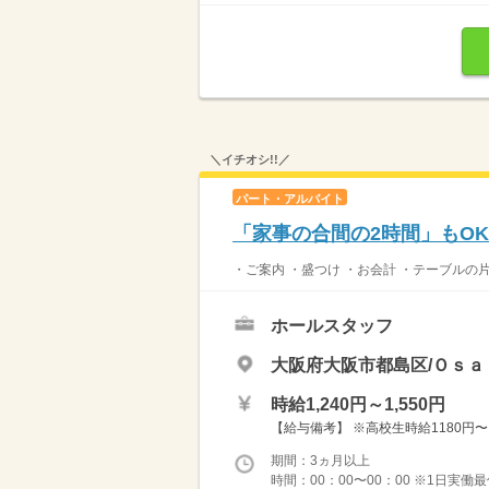
＼イチオシ!!／
パート・アルバイト
「家事の合間の2時間」もO
・ご案内 ・盛つけ ・お会計 ・テーブルの
ホールスタッフ
大阪府大阪市都島区/Ｏｓａ
時給1,240円～1,550円
【給与備考】 ※高校生時給1180円〜 ※
期間：3ヵ月以上
時間：00：00〜00：00 ※1日実働