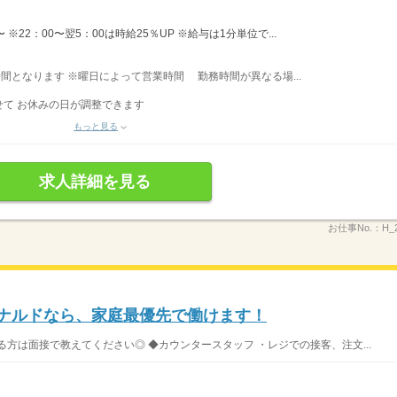
※22：00〜翌5：00は時給25％UP ※給与は1分単位で...
業時間となります ※曜日によって営業時間 勤務時間が異なる場...
て お休みの日が調整できます
もっと見る
求人詳細を見る
お仕事No.：
H_
ドナルドなら、家庭最優先で働けます！
方は面接で教えてください◎ ◆カウンタースタッフ ・レジでの接客、注文...