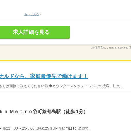
もっと見る
求人詳細を見る
お仕事No.：
mara_sukiya
ドナルドなら、家庭最優先で働けます！
方は面接で教えてください◎ ◆カウンタースタッフ ・レジでの接客、注文...
ｋａ Ｍｅｔｒｏ谷町線都島駅（徒歩 1分）
※22：00〜翌5：00は時給25％UP ※給与は1分単位で...