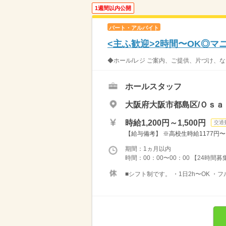
1週間以内公開
パート・アルバイト
<主ふ歓迎>2時間〜OK◎
◆ホール/レジ ご案内、ご提供、片づけ、な
ホールスタッフ
大阪府大阪市都島区/Ｏｓａ
時給1,200円～1,500円
交通
【給与備考】 ※高校生時給1177円〜 ※
期間：1ヵ月以内
時間：00：00〜00：00 【24時間
■シフト制です。 ・1日2h〜OK ・