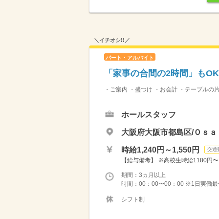
＼イチオシ!!／
パート・アルバイト
「家事の合間の2時間」もO
・ご案内 ・盛つけ ・お会計 ・テーブルの
ホールスタッフ
大阪府大阪市都島区/Ｏｓａ
時給1,240円～1,550円
交通
【給与備考】 ※高校生時給1180円〜 ※
期間：3ヵ月以上
時間：00：00〜00：00 ※1日実働
シフト制