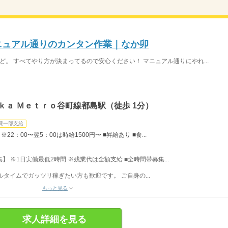
マニュアル通りのカンタン作業｜なか卯
ど。 すべてやり方が決まってるので安心ください！ マニュアル通りにやれ...
ｋａ Ｍｅｔｒｏ谷町線都島駅（徒歩 1分）
費一部支給
22：00〜翌5：00は時給1500円〜 ■昇給あり ■食...
募集】 ※1日実働最低2時間 ※残業代は全額支給 ■全時間帯募集...
フルタイムでガッツリ稼ぎたい方も歓迎です。 ご自身の...
もっと見る
求人詳細を見る