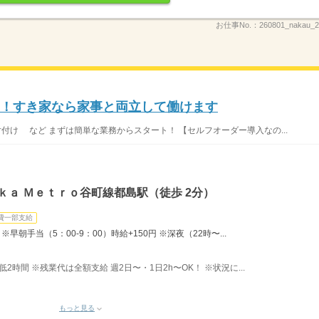
お仕事No.：
260801_nakau
K！すき家なら家事と両立して働けます
片付け など まずは簡単な業務からスタート！ 【セルフオーダー導入なの...
ｋａ Ｍｅｔｒｏ谷町線都島駅（徒歩 2分）
費一部支給
早朝手当（5：00-9：00）時給+150円 ※深夜（22時〜...
最低2時間 ※残業代は全額支給 週2日〜・1日2h〜OK！ ※状況に...
もっと見る