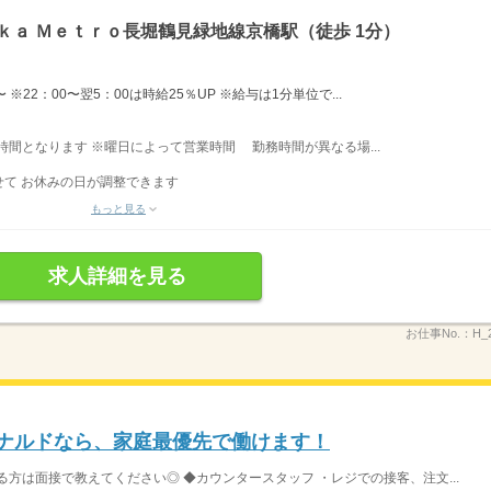
ｋａ Ｍｅｔｒｏ長堀鶴見緑地線京橋駅（徒歩 1分）
※22：00〜翌5：00は時給25％UP ※給与は1分単位で...
業時間となります ※曜日によって営業時間 勤務時間が異なる場...
て お休みの日が調整できます
もっと見る
求人詳細を見る
お仕事No.：
H_
ドナルドなら、家庭最優先で働けます！
方は面接で教えてください◎ ◆カウンタースタッフ ・レジでの接客、注文...