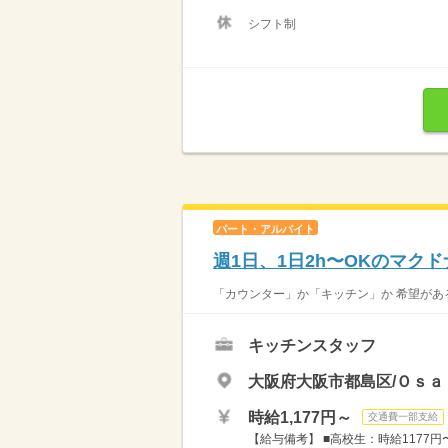
シフト制
パート・アルバイト
週1日、1日2h〜OKのマク
「カウンター」か「キッチン」か 希望がある
キッチンスタッフ
大阪府大阪市都島区/Ｏｓａ
時給1,177円～
交通費一部支給
【給与備考】 ■高校生：時給1177円〜 