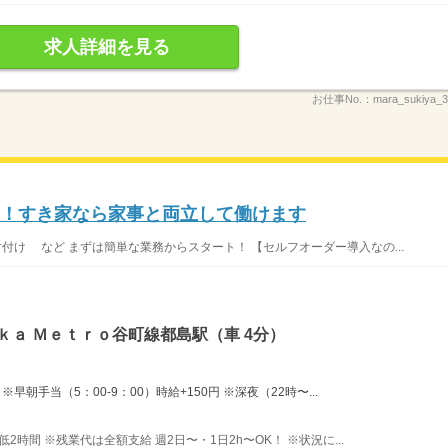
求人詳細を見る
お仕事No.：
mara_sukiya
K！すき家なら家事と両立して働けます
片付け など まずは簡単な業務からスタート！ 【セルフオーダー導入なの...
ｋａ Ｍｅｔｒｏ谷町線都島駅（車 4分）
早朝手当（5：00-9：00）時給+150円 ※深夜（22時〜...
最低2時間 ※残業代は全額支給 週2日〜・1日2h〜OK！ ※状況に...