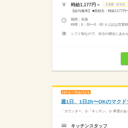
時給1,177円～
交通費一部支給
【給与備考】 ■高校生：時給1177円〜 
期間：長期
時間：6：00〜0：00 ※上記は営
シフト制なので、自分の都合にあわせ
パート・アルバイト
週1日、1日2h〜OKのマク
「カウンター」か「キッチン」か 希望がある
キッチンスタッフ