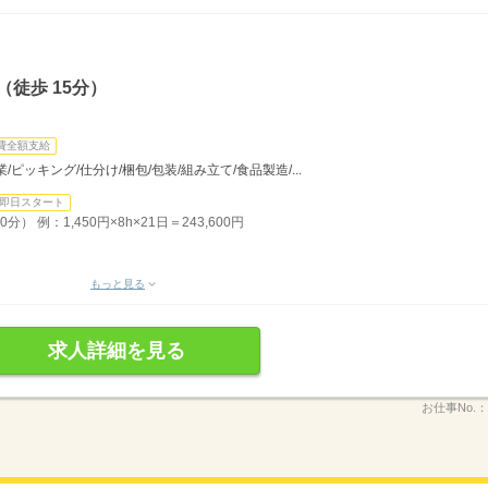
徒歩 15分）
費全額支給
/ピッキング/仕分け/梱包/包装/組み立て/食品製造/...
即日スタート
） 例：1,450円×8h×21日＝243,600円
もっと見る
求人詳細を見る
お仕事No.：