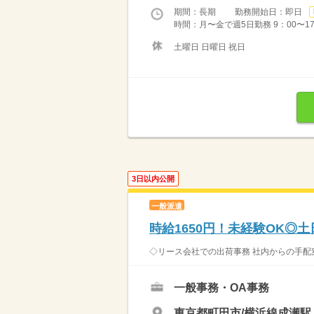
期間：長期 勤務開始日：即日
時間：月〜金で週5日勤務 9：00〜1
土曜日 日曜日 祝日
3日以内公開
一般派遣
時給1650円！未経験OK◎
◇リース会社での出荷事務 社内からの手配変
一般事務・OA事務
東京都町田市/横浜線成瀬駅（