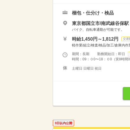
梱包・仕分け・検品
東京都国立市/南武線谷保駅（
バイク、自転車通勤が可能です。
時給1,450円～1,812円
交通
軽作業/組立/検査/検品/加工/倉庫内作業
期間：長期 勤務開始日：即日
時間：09：０0〜18：０0（実8時間00分
土曜日 日曜日 祝日
3日以内公開