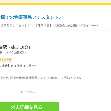
倉庫での物流事務アシスタント♪
流事務アシスタント！ ＼ 【仕事内容】 〇運送会社の対応 └ドライバーや...
台駅（徒歩 10分）
車、バイク通勤OK！
費全額支給
交通費】定期代又は実費支給
間、60分休憩 他の勤務時間希望の方も お気軽にご相談ください♪
もっと見る
求人詳細を見る