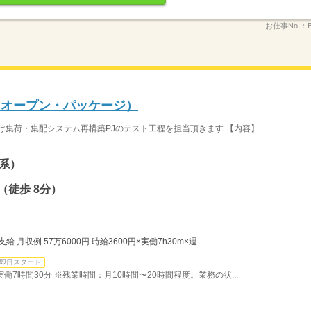
お仕事No.：
・オープン・パッケージ）
集荷・集配システム再構築PJのテスト工程を担当頂きます 【内容】 ...
系）
（徒歩 8分）
月収例 57万6000円 時給3600円×実働7h30m×週...
即日スタート
）実働7時間30分 ※残業時間：月10時間〜20時間程度。業務の状...