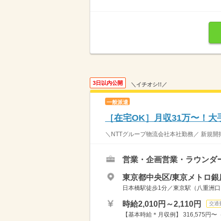
3日以内公開
＼イチオシ!!／
一般派遣
［在宅OK］月収31万〜！
＼NTTグループ物流会社本社勤務／ 新規開
営業・企画営業・ラウンダ
東京都中央区/東京メトロ銀
日本橋駅徒歩1分／東京駅（八重洲口
時給2,010円～2,110円
交通
【基本時給＊月収例】 316,575円〜（2,010