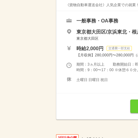
《貨物自動車運送会社》人気企業での就業！
一般事務・OA事務
東京都大田区/京浜東北・根
東京都大田区
時給2,000円
交通費一部支給
【月収例】280,000円〜280,000円
期間：3ヵ月以上 勤務開始日：
時間：9：00〜17：00 ※休憩６
土曜日 日曜日 祝日
3日以内公開