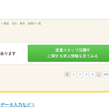
】
京
>
運送 日払 東京 派遣の一覧
派遣スタッフ活躍中
があります
に関する求人情報を見てみる
1
2
3
4
5
…
100
！データ入力など！