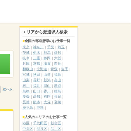
エリアから派遣求人検索
全国の都道府県のお仕事一覧
東京
神奈川
千葉
埼玉
茨城
栃木
群馬
愛知
岐阜
三重
静岡
大阪
兵庫
京都
滋賀
奈良
和歌山
北海道
青森
岩手
宮城
秋田
山形
福島
山梨
長野
新潟
富山
石川
福井
岡山
鳥取
次へ
島根
山口
香川
徳島
愛媛
高知
福岡
佐賀
長崎
熊本
大分
宮崎
鹿児島
沖縄
人気のエリアのお仕事一覧
港区
千代田区
新宿区
中央区
渋谷区
品川区