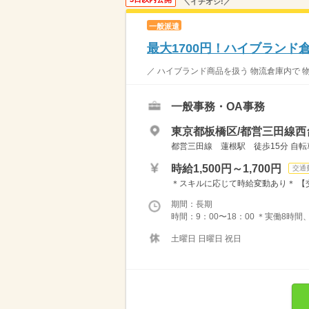
＼イチオシ!／
一般派遣
最大1700円！ハイブランド
／ ハイブランド商品を扱う 物流倉庫内で 物
一般事務・OA事務
東京都板橋区/都営三田線西
都営三田線 蓮根駅 徒歩15分 自転
時給1,500円～1,700円
交通
＊スキルに応じて時給変動あり＊ 【
期間：長期
時間：9：00〜18：00 ＊実働8時
土曜日 日曜日 祝日