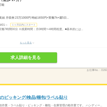
可能
月収例 23万1000円 時給1650円×実働7h×週5日...
/01～
１ヶ月以内にスタート
）実働7時間00分 ※残業時間：月0時間〜4時間程度。■基本的には...
もっと見る
求人詳細を見る
お仕事No.：
D26
ピッキング/検品/梱包/ラベル貼り
軽作業・ラベル貼り・ピッキング・梱包・在庫管理の軽作業です。 ハンディー...