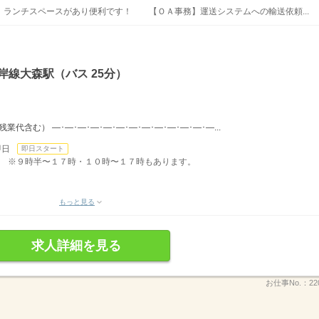
ランチスペースがあり便利です！ 【ＯＡ事務】運送システムへの輸送依頼...
岸線大森駅（バス 25分）
（残業代含む） ―･―･―･―･―･―･―･―･―･―･―･―･―...
即日
即日スタート
０分。 ※９時半〜１７時・１０時〜１７時もあります。
もっと見る
求人詳細を見る
お仕事No.：
22