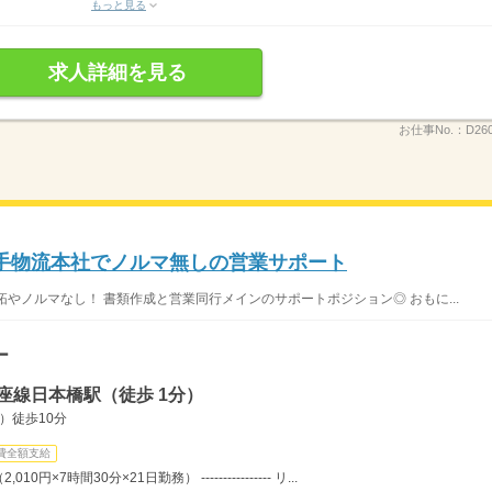
もっと見る
求人詳細を見る
お仕事No.：
D26
大手物流本社でノルマ無しの営業サポート
拓やノルマなし！ 書類作成と営業同行メインのサポートポジション◎ おもに...
ー
座線日本橋駅（徒歩 1分）
）徒歩10分
費全額支給
円×7時間30分×21日勤務） ---------------- リ...