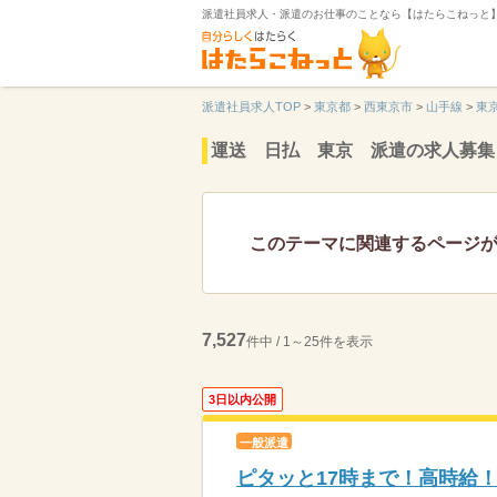
派遣社員求人・派遣のお仕事のことなら【はたらこねっと
派遣社員求人TOP
>
東京都
>
西東京市
>
山手線
>
東
運送 日払 東京 派遣の求人募集
このテーマに関連するページ
7,527
件中 / 1～25件を表示
3日以内公開
一般派遣
ピタッと17時まで！高時給