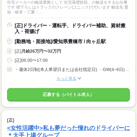
住宅メーカーの輸送業務として 住宅基礎鉄筋」の輸送をするお仕事
です 積下ろしはトラックのクレーン(ユニック)で行います 輸送先 愛
知・岐阜・三重・...
[正]ドライバー・運転手、ドライバー補助、資材搬
入・荷揚げ
[勤務地・面接地]/愛知県豊橋市 / 向ヶ丘駅
[正]
月給26万円〜32万円
[正]05:00〜17:00
・週休2日制(本人希望日または会社指定日) ・GW(4~6日) ・夏季(4~6日) ・年末年始(4~6日) ・年間休日102日 ・有給休暇は入社日から6ヶ月継続勤務で10日付与
もっと見る
応募する（バイトル求人）
[正]
<女性活躍中>私も夢だった憧れのドライバーに
＊大手上場グループ