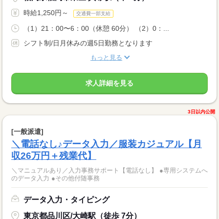
時給1,250円～
交通費一部支給
（1）21：00〜6：00（休憩 60分） （2）0：...
シフト制/日月休みの週5日勤務となります
もっと見る
求人詳細を見る
3日以内公開
[一般派遣]
＼電話なし♪データ入力／服装カジュアル【月
収26万円＋残業代】
＼マニュアルあり／入力事務サポート【電話なし】 ●専用システムへ
のデータ入力 ●その他付随事務
データ入力・タイピング
東京都品川区/大崎駅（徒歩 7分）