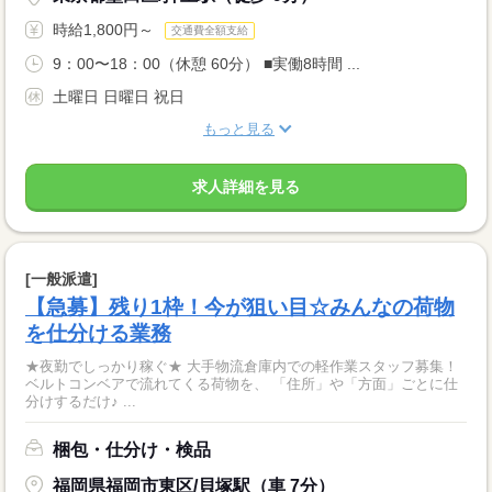
時給1,800円～
交通費全額支給
9：00〜18：00（休憩 60分） ■実働8時間 ...
土曜日 日曜日 祝日
もっと見る
求人詳細を見る
[一般派遣]
【急募】残り1枠！今が狙い目☆みんなの荷物
を仕分ける業務
★夜勤でしっかり稼ぐ★ 大手物流倉庫内での軽作業スタッフ募集！
ベルトコンベアで流れてくる荷物を、 「住所」や「方面」ごとに仕
分けするだけ♪ ...
梱包・仕分け・検品
福岡県福岡市東区/貝塚駅（車 7分）