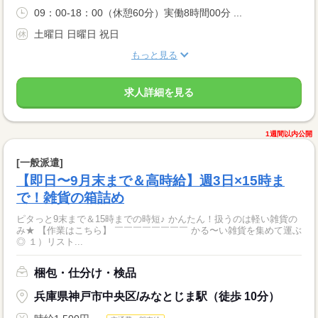
09：00-18：00（休憩60分）実働8時間00分 ...
土曜日 日曜日 祝日
もっと見る
求人詳細を見る
1週間以内公開
[一般派遣]
【即日〜9月末まで＆高時給】週3日×15時ま
で！雑貨の箱詰め
ピタっと9末まで＆15時までの時短♪ かんたん！扱うのは軽い雑貨の
み★ 【作業はこちら】 ￣￣￣￣￣￣￣￣ かる〜い雑貨を集めて運ぶ
◎ １）リスト...
梱包・仕分け・検品
兵庫県神戸市中央区/みなとじま駅（徒歩 10分）