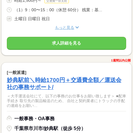
時給1,500円～
交通費一部支給
（1）9：00〜15：00（休憩 60分） 残業：基...
土曜日 日曜日 祝日
もっと見る
求人詳細を見る
1週間以内公開
[一般派遣]
妙典駅前＼時給1700円＋交通費全額／運送会
社の事務サポート/
＜大手運送会社にて、以下の事務のお仕事をお願い致します＞ ■配車
手続き 取引先の製品輸送のため、 自社と契約業者にトラックの手配
の連絡をお願い...
一般事務・OA事務
千葉県市川市/妙典駅（徒歩 5分）