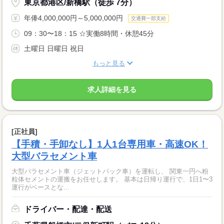
東京都港区/新橋駅（徒歩 7分）
年俸4,000,000円～5,000,000円
交通費一部支給
09：30〜18：15 ☆実働8時間・休憩45分
土曜日 日曜日 祝日
もっと見る
求人詳細を見る
[正社員]
【手積・手卸なし】1人1台専用車・高速OK！
大型バラセメント車
大型バラセメント車（ジェットパック車）を運転し、 関東一円へ粉
粒体セメントの運搬をお任せします。 基本は日帰り運行で、1日1〜3
運行がベースとな...
ドライバー・配達・配送