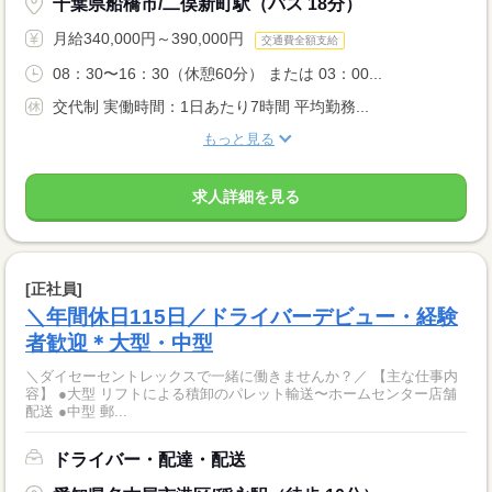
千葉県船橋市/二俣新町駅（バス 18分）
月給340,000円～390,000円
交通費全額支給
08：30〜16：30（休憩60分） または 03：00...
交代制 実働時間：1日あたり7時間 平均勤務...
もっと見る
求人詳細を見る
[正社員]
＼年間休日115日／ドライバーデビュー・経験
者歓迎＊大型・中型
＼ダイセーセントレックスで一緒に働きませんか？／ 【主な仕事内
容】 ●大型 リフトによる積卸のパレット輸送〜ホームセンター店舗
配送 ●中型 郵...
ドライバー・配達・配送