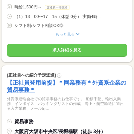
時給1,500円～
交通費一部支給
（1）13：00〜17：15（休憩 0分） 実働4時...
シフト制/シフト相談OK◎
もっと見る
求人詳細を見る
[正社員への紹介予定派遣]
?
【正社員登用前提】＊同業務有＊外資系企業の
貿易事務＊
外資系運輸会社での貿易事務のお仕事です。 船積手配、輸出入業
務、インボイス、パッキングリストの作成、海上・航空輸送に関わ
る入力業務、メール応...
貿易事務
大阪府大阪市中央区/長堀橋駅（徒歩 3分）