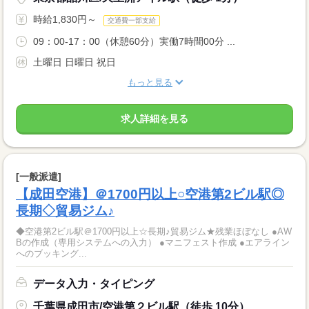
時給1,830円～
交通費一部支給
09：00-17：00（休憩60分）実働7時間00分 ...
土曜日 日曜日 祝日
もっと見る
求人詳細を見る
[一般派遣]
【成田空港】＠1700円以上○空港第2ビル駅◎
長期◇貿易ジム♪
◆空港第2ビル駅＠1700円以上☆長期♪貿易ジム★残業ほぼなし ●AW
Bの作成（専用システムへの入力） ●マニフェスト作成 ●エアライン
へのブッキング...
データ入力・タイピング
千葉県成田市/空港第２ビル駅（徒歩 10分）