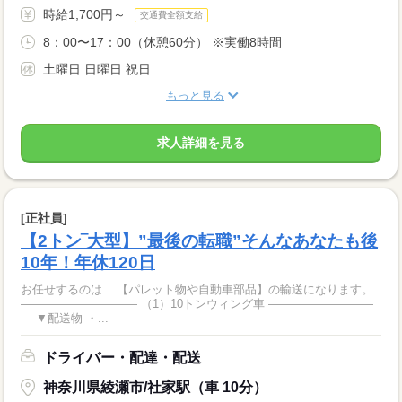
時給1,700円～
交通費全額支給
8：00〜17：00（休憩60分） ※実働8時間
土曜日 日曜日 祝日
もっと見る
求人詳細を見る
[正社員]
【2トン‾大型】”最後の転職”そんなあなたも後
10年！年休120日
お任せするのは... 【パレット物や自動車部品】の輸送になります。
―――――――――― （1）10トンウィング車 ―――――――――
― ▼配送物 ・...
ドライバー・配達・配送
神奈川県綾瀬市/社家駅（車 10分）