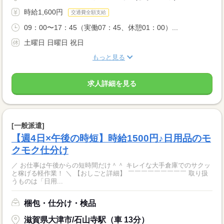
時給1,600円
交通費全額支給
09：00〜17：45（実働07：45、休憩01：00）...
土曜日 日曜日 祝日
もっと見る
求人詳細を見る
[一般派遣]
【週4日×午後の時短】時給1500円♪日用品のモ
クモク仕分け
／ お仕事は午後からの短時間だけ＾＾ キレイな大手倉庫でのサクッ
と稼げる軽作業！ ＼ 【おしごと詳細】 ￣￣￣￣￣￣￣￣￣ 取り扱
うものは「日用...
梱包・仕分け・検品
滋賀県大津市/石山寺駅（車 13分）