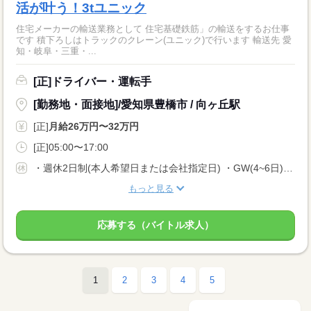
活が叶う！3tユニック
住宅メーカーの輸送業務として 住宅基礎鉄筋」の輸送をするお仕事
です 積下ろしはトラックのクレーン(ユニック)で行います 輸送先 愛
知・岐阜・三重・...
[正]ドライバー・運転手
[勤務地・面接地]/愛知県豊橋市 / 向ヶ丘駅
[正]
月給26万円〜32万円
[正]05:00〜17:00
・週休2日制(本人希望日または会社指定日) ・GW(4~6日) ・夏季(4~6日) ・年末年始(4~6日) ・年間休日102日 ・有給休暇は入社日から6ヶ月継続勤務で10日付与
もっと見る
応募する（バイトル求人）
1
2
3
4
5