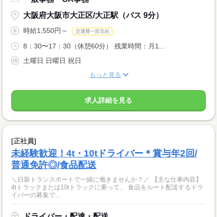
大阪府大阪市大正区/大正駅（バス 9分）
時給1,550円～
交通費一部支給
8：30〜17：30（休憩60分） 残業時間：月1...
土曜日 日曜日 祝日
もっと見る
求人詳細を見る
[正社員]
未経験歓迎！4t・10tドライバー＊賞与年2回/
普通免許◎/食品配送
＼日新トランスポートで一緒に働きませんか？／ 【主な仕事内容】
4tトラックまたは10tトラックに乗って、 食品をルート配送するドラ
イバーの募集で...
ドライバー・配達・配送