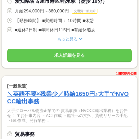
愛知県名古屋市港区/稲永駅（徒歩 10分）
月給294,000円～380,000円
交通費一部支給
【勤務時間】 ■実働時間： 10時間 ■休憩...
■週休2日制 ■年間休日115日 ■有給休暇あ...
もっと見る
求人詳細を見る
1週間以内公開
[一般派遣]
＼英語不要×残業少／時給1650円♪大手でNVO
CC輸出事務
大手グローバル物流企業での 貿易事務（NVOCC輸出業務）をお任
せ！ ▼お仕事内容 ・ACL作成 ・船社への支払、貨物リリース手配
・B/L作成、発行業務 ...
貿易事務