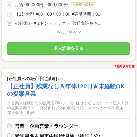
月給280,000円～600,000円
交通費一部支給
【1】大型 ■00：00〜00：00 ■実働時間：8...
≪必須≫ ▼2トントラック → 普通免許をお...
もっと見る
求人詳細を見る
1週間以内公開
[正社員への紹介予定派遣]
?
【正社員】残業なし＆年休120日★未経験OK
の提案営業
＼営業未経験からの挑戦もOK♪／ 《お任せすること》 ＊＊法人向け
の提案営業＊＊ ・海外向け貨物の輸送方法・スケジュールの提案 ・
運送会社・船便...
営業・企画営業・ラウンダー
愛知県名古屋市中区/伏見駅（徒歩 1分）