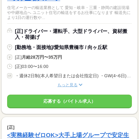
住宅メーカーの輸送業務として 愛知・岐阜・三重・静岡の建設現場
や中継地点へ ユニット住宅の輸送をするお仕事になります 輸送先に
より1日の運行数や...
[正]ドライバー・運転手、大型ドライバー、資材搬
入・荷揚げ
[勤務地・面接地]/愛知県豊橋市 / 向ヶ丘駅
[正]
月給28万円〜35万円
[正]03:00〜16:00
・週休2日制(本人希望日または会社指定日) ・GW(4~6日) ・夏季(4~6日) ・年末年始(4~6日) ・年間休日102日 ・有給休暇は入社日から6ヶ月継続勤務で10日付与
もっと見る
応募する（バイトル求人）
[正]
<実務経験ゼロOK>大手上場グループで安定生