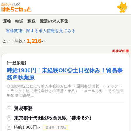
運輸 輸送 運送 派遣の求人募集
運輸関連に関する求人情報を見てみる
1,216
ヒット件数：
件
3日以内公開
[一般派遣]
時給1900円！未経験OK◎土日祝休み！貿易事
務＠秋葉原
◎国際輸送会社にて輸入事務のお仕事 ・通関書類回収・チェック ・
トラック手配（運送会社との連携・予約） ・メール応対 ・その他庶
務業務 ◎商材...
貿易事務
東京都千代田区/秋葉原駅（徒歩 6分）
時給1,900円～
交通費一部支給