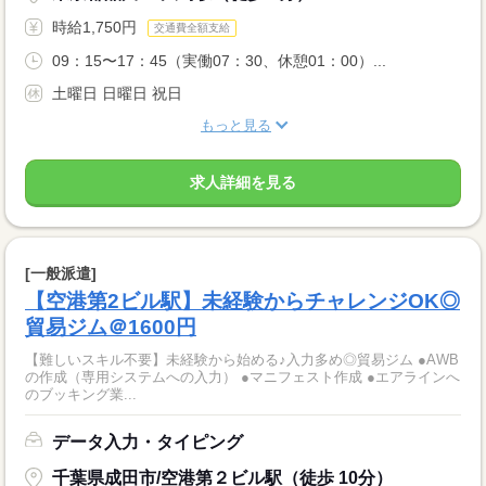
時給1,750円
交通費全額支給
09：15〜17：45（実働07：30、休憩01：00）...
土曜日 日曜日 祝日
もっと見る
求人詳細を見る
[一般派遣]
【空港第2ビル駅】未経験からチャレンジOK◎
貿易ジム＠1600円
【難しいスキル不要】未経験から始める♪入力多め◎貿易ジム ●AWB
の作成（専用システムへの入力） ●マニフェスト作成 ●エアラインへ
のブッキング業...
データ入力・タイピング
千葉県成田市/空港第２ビル駅（徒歩 10分）