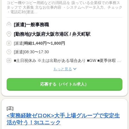
コピー機やコピー用紙などの消耗品を 扱っている企業様での事務ス
タッフで 大募集 主なお仕事内容 ・システムへデータ入力、チェック
・電話応対(運送...
[派遣]一般事務職
[勤務地]/大阪府大阪市港区 / 弁天町駅
[派遣]
時給1,440円〜1,800円
[派遣]08:30〜17:30
■土日祝休み ※土は出勤がある場合あり ■GW ■夏季休暇 ■年末年始 ■有給休暇 ※有給休暇の取得も担当者にショートメールで簡単に申請可能！ 面倒な手続きはありません♪
もっと見る
応募する（バイトル求人）
[正]
<実務経験ゼロOK>大手上場グループで安定生
活が叶う！3tユニック