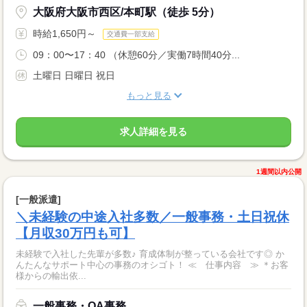
大阪府大阪市西区/本町駅（徒歩 5分）
時給1,650円～
交通費一部支給
09：00〜17：40 （休憩60分／実働7時間40分...
土曜日 日曜日 祝日
もっと見る
求人詳細を見る
1週間以内公開
[一般派遣]
＼未経験の中途入社多数／一般事務・土日祝休
【月収30万円も可】
未経験で入社した先輩が多数♪ 育成体制が整っている会社です◎ か
んたんなサポート中心の事務のオシゴト！ ≪ 仕事内容 ≫ ＊お客
様からの輸出依...
一般事務・OA事務