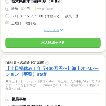
栃木県栃木市/静和駅（車 8分）
時給1,300円～
交通費一部支給
（1）8：15〜17：00（休憩 45分） 残業：基...
土曜日 日曜日 祝日
もっと見る
求人詳細を見る
[正社員への紹介予定派遣]
?
【土日祝休み！年収400万円〜】海上オペレー
ション（事務）staff
◆海上オペレーション（事務）staff ○海上輸出入の手配を行って頂き
ます。 ○主なお仕事は、 ・お客様とのメール・電話対応 ・社内関係
部署への連...
貿易事務