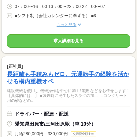
07：00〜16：00 13：00〜22：00 22：00〜07...
■シフト制（会社カレンダーに準ずる） ■6...
もっと見る
求人詳細を見る
[正社員]
長距離も手積みもゼロ。元運転手の経験を活か
せる構内重機オペ
建設機械を使用し 機械操作を中心に加工/運搬 などをお任せします！
【具体的には…】 ■製鉄時に発生したスラグの加工 …コンクリート
用の砂などの...
ドライバー・配達・配送
愛知県田原市/三河田原駅（車 10分）
月給280,000円～330,000円
交通費全額支給