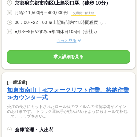
京都府京都市南区/上鳥羽口駅（徒歩 10分）
月給211,500円～400,000円
交通費一部支給
06：00〜22：00 ※上記時間内で8時間程度（...
●月8〜9日やすみ ●年間休日105日（会社カ...
もっと見る
求人詳細を見る
[一般派遣]
加東市南山｜≪フォークリフト作業、格納作業
≫カウンター式
受注の長さにカットされたロール状のフィルムの出荷準備がメイン
のお仕事です。 トラック運転手が積み込めるように段ボールで梱包
して、ラップ巻きや...
倉庫管理・入出荷