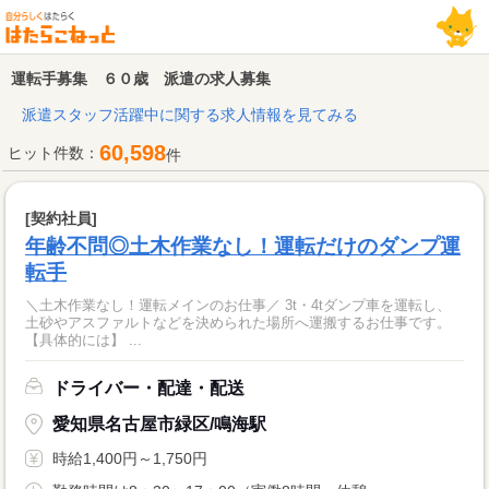
運転手募集 ６０歳 派遣の求人募集
派遣スタッフ活躍中に関する求人情報を見てみる
60,598
ヒット件数：
件
[契約社員]
年齢不問◎土木作業なし！運転だけのダンプ運
転手
＼土木作業なし！運転メインのお仕事／ 3t・4tダンプ車を運転し、
土砂やアスファルトなどを決められた場所へ運搬するお仕事です。
【具体的には】 ...
ドライバー・配達・配送
愛知県名古屋市緑区/鳴海駅
時給1,400円～1,750円