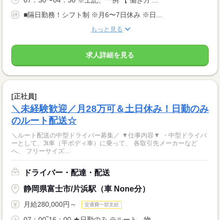
07：30〜04：30 ※上記、一例 【 働き方 ...
■隔日勤務！シフト制 ※月6〜7日休み ※日...
もっと見る
求人詳細を見る
[正社員]
＼未経験歓迎／月28万可＆土日休み！日勤のみ
のルート配送☆
＼ルート配送の中型ドライバー募集／ ▼仕事内容▼ ・中型ドライバ
ーとして、3t車（平ボディ車）に乗って、 各取引先メーカーなど
へ、 フリーサイズ...
ドライバー・配達・配送
静岡県富士市/片浜駅（車 None分）
月給280,000円～
交通費一部支給
07：00‾16：00 ★日勤のみ ※ルート、物...