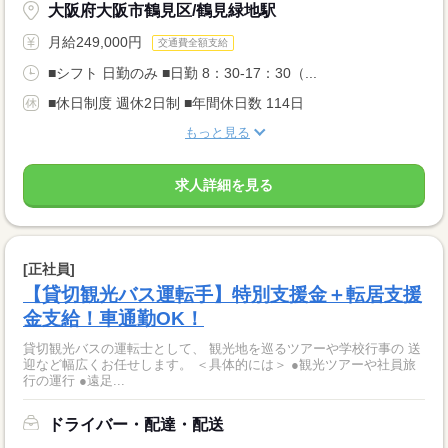
大阪府大阪市鶴見区/鶴見緑地駅
月給249,000円
交通費全額支給
■シフト 日勤のみ ■日勤 8：30-17：30（...
■休日制度 週休2日制 ■年間休日数 114日
もっと見る
求人詳細を見る
[正社員]
【貸切観光バス運転手】特別支援金＋転居支援
金支給！車通勤OK！
貸切観光バスの運転士として、 観光地を巡るツアーや学校行事の 送
迎など幅広くお任せします。 ＜具体的には＞ ●観光ツアーや社員旅
行の運行 ●遠足...
ドライバー・配達・配送