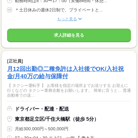
勤務時間は8：30〜17：00（実働8時間・休憩...
＊土日休みの週休2日制で、プライベートと...
もっと見る
求人詳細を見る
[正社員]
月12回出勤◎二種免許は入社後でOK/入社祝
金/月40万の給与保障付
【 タクシー運転手 】 お客様を指定の場所までお送りする お迎えに
行くなどの タクシー業務全般をお願いします。 簡単に言うと… 普通
自動車での送...
ドライバー・配達・配送
東京都足立区/千住大橋駅（徒歩 5分）
月給300,000円～500,000円