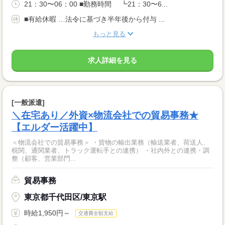
21：30〜06：00 ■勤務時間 ┗21：30〜6...
■有給休暇 …法令に基づき半年後から付与 ...
もっと見る
求人詳細を見る
[一般派遣]
＼在宅あり／外資×物流会社での貿易事務★
【エルダー活躍中】
＜物流会社での貿易事務＞ ・貨物の輸出業務（輸送業者、荷送人、
税関、通関業者、トラック運転手との連携） ・社内外との連携・調
整（顧客、営業部門...
貿易事務
東京都千代田区/東京駅
時給1,950円～
交通費全額支給