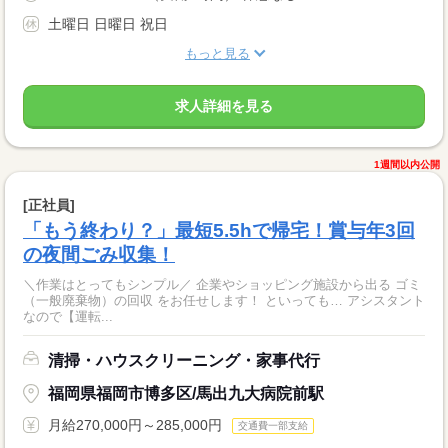
土曜日 日曜日 祝日
もっと見る
求人詳細を見る
1週間以内公開
[正社員]
「もう終わり？」最短5.5hで帰宅！賞与年3回
の夜間ごみ収集！
＼作業はとってもシンプル／ 企業やショッピング施設から出る ゴミ
（一般廃棄物）の回収 をお任せします！ といっても… アシスタント
なので【運転...
清掃・ハウスクリーニング・家事代行
福岡県福岡市博多区/馬出九大病院前駅
月給270,000円～285,000円
交通費一部支給