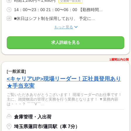
時給1,250円～1,450円
交通費一部支給
14：00〜23：00 21：00〜06：00 【勤務時間...
■休日はシフト制を採用しており、 予定に...
もっと見る
求人詳細を見る
1週間以内公開
[一般派遣]
<キャリアUP>現場リーダー！正社員登用あり
★手当充実
ご覧いただきありがとうございます！ 現場リーダーのお仕事です！
主に、雑貨物流の管理と実務を行う業務となります！ ▼業務内容
は・・・？ ￣￣V￣...
倉庫管理・入出荷
埼玉県蓮田市/蓮田駅（車 7分）