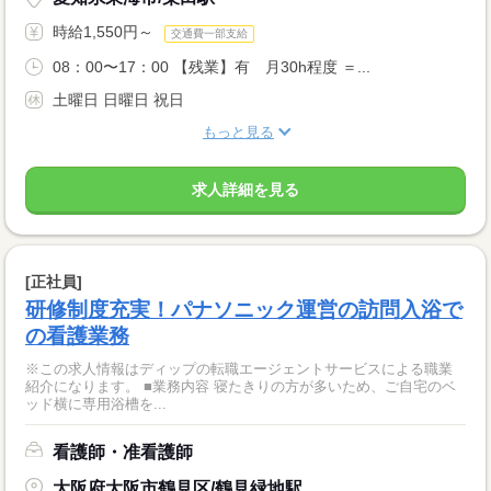
時給1,550円～
交通費一部支給
08：00〜17：00 【残業】有 月30h程度 ＝...
土曜日 日曜日 祝日
もっと見る
求人詳細を見る
[正社員]
研修制度充実！パナソニック運営の訪問入浴で
の看護業務
※この求人情報はディップの転職エージェントサービスによる職業
紹介になります。 ■業務内容 寝たきりの方が多いため、ご自宅のベ
ッド横に専用浴槽を...
看護師・准看護師
大阪府大阪市鶴見区/鶴見緑地駅