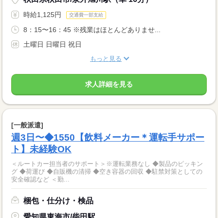
時給1,125円
交通費一部支給
8：15〜16：45 ※残業はほとんどありませ...
土曜日 日曜日 祝日
もっと見る
求人詳細を見る
[一般派遣]
週3日〜◆1550【飲料メーカー＊運転手サポー
ト】未経験OK
＜ルートカー担当者のサポート＞※運転業務なし ◆製品のピッキン
グ ◆荷運び ◆自販機の清掃 ◆空き容器の回収 ◆駐禁対策としての
安全確認など ＜勤...
梱包・仕分け・検品
愛知県東海市/柴田駅