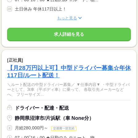
土日休み 年休117日以上！
もっと見る
求人詳細を見る
[正社員]
【月28万円以上可】中型ドライバー募集☆年休
117日/ルート配送！
＼ルート配送の中型ドライバー募集／ ▼仕事内容▼ ・中型ドライバ
ーとして、3t車（平ボディ車）に乗って、 各取引先メーカーなど
へ、 フリーサイズ...
ドライバー・配達・配送
静岡県沼津市/片浜駅（車 None分）
月給280,000円～
交通費一部支給
07：00‾16：00 ★日勤のみ ※ルート、物...