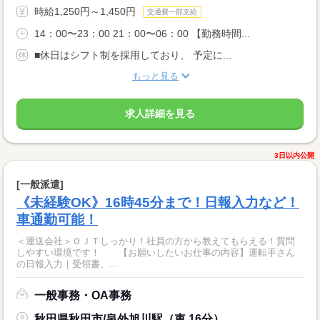
時給1,250円～1,450円
交通費一部支給
14：00〜23：00 21：00〜06：00 【勤務時間...
■休日はシフト制を採用しており、 予定に...
もっと見る
求人詳細を見る
3日以内公開
[一般派遣]
《未経験OK》16時45分まで！日報入力など！
車通勤可能！
＜運送会社＞ＯＪＴしっかり！社員の方から教えてもらえる！質問
しやすい環境です！ 【お願いしたいお仕事の内容】運転手さん
の日報入力｜受領書、...
一般事務・OA事務
秋田県秋田市/泉外旭川駅（車 16分）