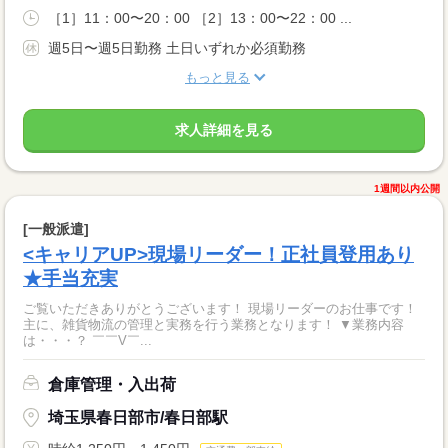
［1］11：00〜20：00 ［2］13：00〜22：00 ...
週5日〜週5日勤務 土日いずれか必須勤務
もっと見る
求人詳細を見る
1週間以内公開
[一般派遣]
<キャリアUP>現場リーダー！正社員登用あり
★手当充実
ご覧いただきありがとうございます！ 現場リーダーのお仕事です！
主に、雑貨物流の管理と実務を行う業務となります！ ▼業務内容
は・・・？ ￣￣V￣...
倉庫管理・入出荷
埼玉県春日部市/春日部駅