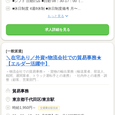
■シフト 日勤のみ ■日勤 08：30-17：00（...
■休日制度 4週8休制 ■休日制度備考 月〜...
もっと見る
求人詳細を見る
[一般派遣]
＼在宅あり／外資×物流会社での貿易事務★
【エルダー活躍中】
＜物流会社での貿易事務＞ ・貨物の輸出業務（輸送業者、荷送人、
税関、通関業者、トラック運転手との連携） ・社内外との連携・調
整（顧客、営業部門...
貿易事務
東京都千代田区/東京駅
時給1,950円～
交通費全額支給