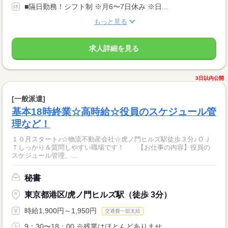
■隔日勤務！シフト制 ※月6〜7日休み ※日...
もっと見る
求人詳細を見る
3日以内公開
[一般派遣]
基本18時終業☆高時給☆役員のスケジュール管
理など！
１０月スタート♪☆物流不動産会社☆虎ノ門ヒルズ駅徒歩３分♪ＯＪ
Ｔしっかり＆質問しやすい職場です！ 【お仕事の内容】役員の
スケジュール管理、...
秘書
東京都港区/虎ノ門ヒルズ駅（徒歩 3分）
時給1,900円～1,950円
交通費一部支給
9：30〜18：00 ※残業はほとんどありませ...