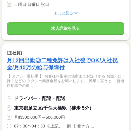
土曜日 日曜日 祝日
もっと見る
求人詳細を見る
[正社員]
月12回出勤◎二種免許は入社後でOK/入社祝
金/月40万の給与保障付
【 タクシー運転手 】 お客様を指定の場所までお送りする お迎えに
行くなどの タクシー業務全般をお願いします。 簡単に言うと… 普通
自動車での送...
ドライバー・配達・配送
東京都足立区/千住大橋駅（徒歩 5分）
月給300,000円～500,000円
07：30〜04：30 ※上記、一例 【 働き方 ...