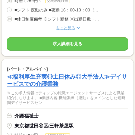
時給1,259円～
交通費全額支給
■シフト 夜勤のみ ■夜勤 16：00-10：00（...
■休日制度備考 ※シフト勤務 ※出勤日数・...
もっと見る
求人詳細を見る
[パート・アルバイト]
≪福利厚生充実◎土日休み◎大手法人≫デイサ
ービスでの介護業務
※この求人情報はディップの転職エージェントサービスによる職業
紹介になります。 ■業務内容 機能訓練（運動）をメインとした短時
間デイサービスセン...
介護福祉士
東京都世田谷区/三軒茶屋駅