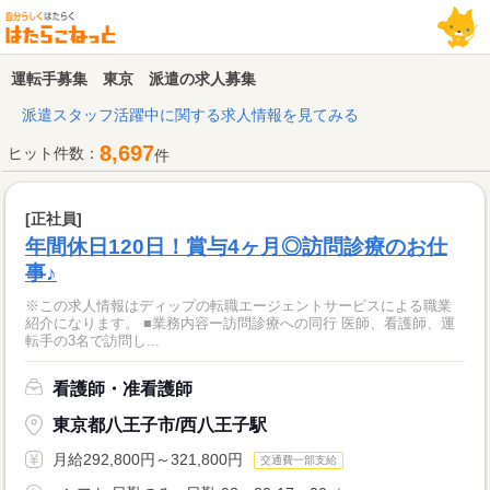
運転手募集 東京 派遣の求人募集
派遣スタッフ活躍中に関する求人情報を見てみる
8,697
ヒット件数：
件
[正社員]
年間休日120日！賞与4ヶ月◎訪問診療のお仕
事♪
※この求人情報はディップの転職エージェントサービスによる職業
紹介になります。 ■業務内容ー訪問診療への同行 医師、看護師、運
転手の3名で訪問し...
看護師・准看護師
東京都八王子市/西八王子駅
月給292,800円～321,800円
交通費一部支給