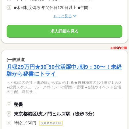
■休日制度備考 年間休日120日以上 ■年間...
もっと見る
求人詳細を見る
3日以内公開
[一般派遣]
月収29万円★30‾50代活躍中♪朝9：30〜！未経
験から秘書にトライ
＜不動産の会社＞未経験から始められる★役員秘書のお仕事＠1,950
●役員スケジュール・アポイントの調整・管理 ●会議やイベント会場
の手配、運営サ...
秘書
東京都港区/虎ノ門ヒルズ駅（徒歩 3分）
時給1,950円
交通費全額支給