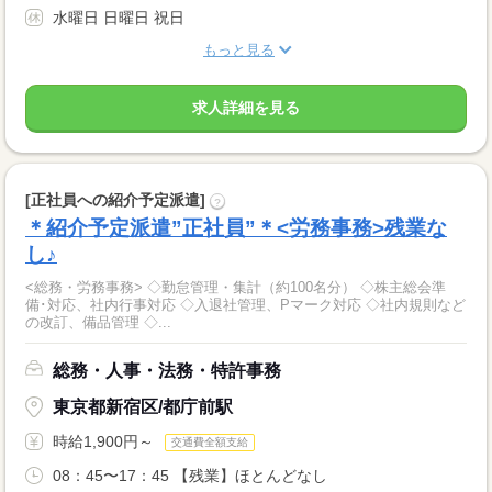
水曜日 日曜日 祝日
もっと見る
求人詳細を見る
[正社員への紹介予定派遣]
?
＊紹介予定派遣”正社員”＊<労務事務>残業な
し♪
<総務・労務事務> ◇勤怠管理・集計（約100名分） ◇株主総会準
備･対応、社内行事対応 ◇入退社管理、Pマーク対応 ◇社内規則など
の改訂、備品管理 ◇...
総務・人事・法務・特許事務
東京都新宿区/都庁前駅
時給1,900円～
交通費全額支給
08：45〜17：45 【残業】ほとんどなし