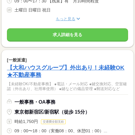
09：00〜17：30 【残業】有 月10時間程度
土曜日 日曜日 祝日
もっと見る
求人詳細を見る
[一般派遣]
【大和ハウスグループ】外出あり！未経験OK
★不動産事務
【未経験OK/不動産事務】 ●電話・メール対応 ●鍵交換対応、空室確
認（外出あり、社用車使用） ●鍵などの備品管理 ●郵送対応など
一般事務・OA事務
東京都新宿区/新宿駅（徒歩 15分）
時給1,750円
交通費全額支給
09：00〜18：00（実働08：00、休憩01：00）...