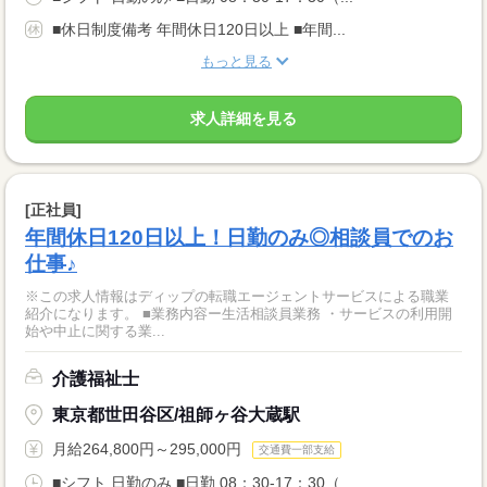
■休日制度備考 年間休日120日以上 ■年間...
もっと見る
求人詳細を見る
[正社員]
年間休日120日以上！日勤のみ◎相談員でのお
仕事♪
※この求人情報はディップの転職エージェントサービスによる職業
紹介になります。 ■業務内容ー生活相談員業務 ・サービスの利用開
始や中止に関する業...
介護福祉士
東京都世田谷区/祖師ヶ谷大蔵駅
月給264,800円～295,000円
交通費一部支給
■シフト 日勤のみ ■日勤 08：30-17：30（...