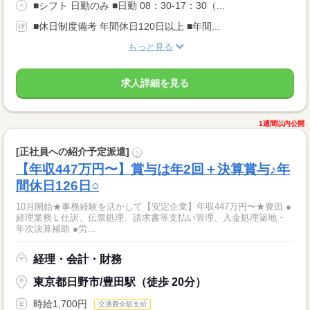
■シフト 日勤のみ ■日勤 08：30-17：30（...
■休日制度備考 年間休日120日以上 ■年間...
もっと見る
求人詳細を見る
1週間以内公開
[正社員への紹介予定派遣]
?
【年収447万円〜】賞与は年2回＋決算賞与♪年
間休日126日○
10月開始★事務経験を活かして【安定企業】年収447万円〜★豊田 ●
経理業務Ｌ仕訳、伝票処理、請求書等支払い管理、入金処理築地・
年次決算補助 ●労...
経理・会計・財務
東京都日野市/豊田駅（徒歩 20分）
時給1,700円
交通費全額支給