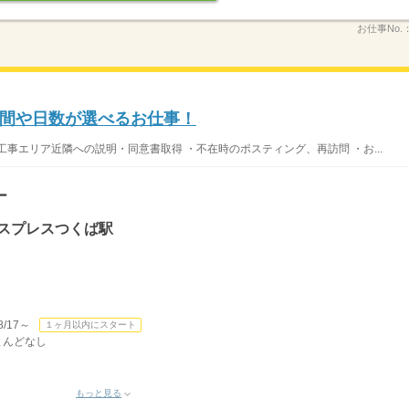
お仕事No.
間や日数が選べるお仕事！
事エリア近隣への説明・同意書取得 ・不在時のポスティング、再訪問 ・お...
ー
クスプレスつくば駅
/17～
１ヶ月以内にスタート
ほとんどなし
もっと見る