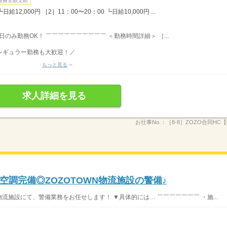
通費全額支給
12,000円 ［2］11：00〜20：00 ┗日給10,000円 ...
日のみ勤務OK！ ￣￣￣￣￣￣￣￣￣￣ ＜勤務時間詳細＞ ［...
のレギュラー勤務も大歓迎！／
もっと見る
求人詳細を見る
お仕事No.：
［8-8］ZOZO合同HC【0
調完備◎ZOZOTOWN物流施設の警備♪
物流施設にて、警備業務をお任せします！ ▼具体的には… ￣￣￣￣￣￣￣ ・施...