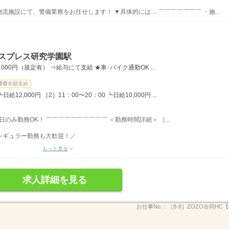
物流施設にて、警備業務をお任せします！ ▼具体的には… ￣￣￣￣￣￣￣ ・施...
クスプレス研究学園駅
00円（規定有） ⇒給与にて支給 ★車･バイク通勤OK ...
通費全額支給
12,000円 ［2］11：00〜20：00 ┗日給10,000円 ...
日のみ勤務OK！ ￣￣￣￣￣￣￣￣￣￣ ＜勤務時間詳細＞ ［...
のレギュラー勤務も大歓迎！／
もっと見る
求人詳細を見る
お仕事No.：
［8-8］ZOZO合同HC【0