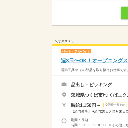
＼オススメ!／
パート・アルバイト
週3日〜OK！オープニング
電動工具や その部品を取り扱うお仕事です。
品出し・ピッキング
茨城県つくば市/つくばエク
時給1,150円～
交通費一部支給
【給与備考】 ■給与20日〆当月末日支
期間：長期
時間：13：00〜18：00 ※その他、