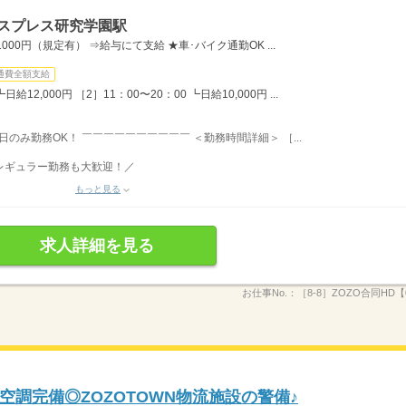
クスプレス研究学園駅
00円（規定有） ⇒給与にて支給 ★車･バイク通勤OK ...
通費全額支給
12,000円 ［2］11：00〜20：00 ┗日給10,000円 ...
日のみ勤務OK！ ￣￣￣￣￣￣￣￣￣￣ ＜勤務時間詳細＞ ［...
のレギュラー勤務も大歓迎！／
もっと見る
求人詳細を見る
お仕事No.：
［8-8］ZOZO合同HD【0
調完備◎ZOZOTOWN物流施設の警備♪