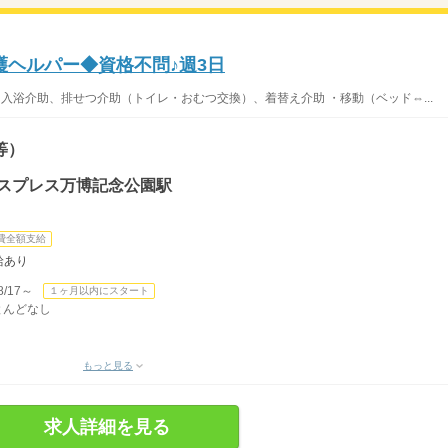
護ヘルパー◆資格不問♪週3日
入浴介助、排せつ介助（トイレ・おむつ交換）、着替え介助 ・移動（ベッド⇔...
等）
クスプレス万博記念公園駅
費全額支給
給あり
/17～
１ヶ月以内にスタート
ほとんどなし
もっと見る
求人詳細を見る