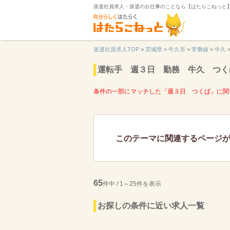
派遣社員求人・派遣のお仕事のことなら【はたらこねっと
派遣社員求人TOP
>
茨城県
>
牛久市
>
常磐線
>
牛久
運転手 週３日 勤務 牛久 つく
条件の一部にマッチした「週３日 つくば」に関
このテーマに関連するページ
65
件中 / 1～25件を表示
お探しの条件に近い求人一覧