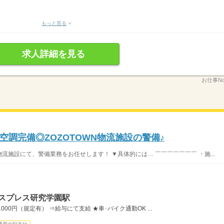
もっと見る
求人詳細を見る
お仕事No
調完備◎ZOZOTOWN物流施設の警備♪
物流施設にて、警備業務をお任せします！ ▼具体的には… ￣￣￣￣￣￣￣ ・施...
クスプレス研究学園駅
00円（規定有） ⇒給与にて支給 ★車･バイク通勤OK ...