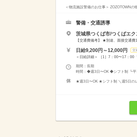
＜物流施設警備のお仕事＞ ZOZOTOWNの
警備・交通誘導
茨城県つくば市/つくばエ
【交通費備考】 ★別途、面接交通費10
日給9,200円～12,000円
交
＜日給詳細＞ ［1］7：00〜17：00 ┗日給
期間：長期
時間：◆週3日〜OK ◆シフト制 ┗平
★週3日〜OK ★シフト制 ＼週5日