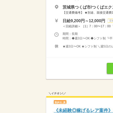
茨城県つくば市/つくばエ
【交通費備考】 ★別途、面接交通費10
日給9,200円～12,000円
交
＜日給詳細＞ ［1］7：00〜17：00 ┗日給
期間：長期
時間：◆週3日〜OK ◆シフト制 ┗平
★週3日〜OK ★シフト制 ＼週5日
＼イチオシ!／
契約社員
《未経験◎稼げるレア案件》空