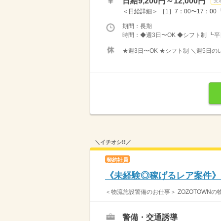
日給9,200円～12,000円
交
＜日給詳細＞ ［1］7：00〜17：00 ┗日給
期間：長期
時間：◆週3日〜OK ◆シフト制 ┗平
★週3日〜OK ★シフト制 ＼週5日
＼イチオシ!!／
契約社員
《未経験◎稼げるレア案件》空
＜物流施設警備のお仕事＞ ZOZOTOWNの
警備・交通誘導