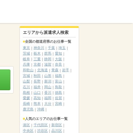
エリアから派遣求人検索
全国の都道府県のお仕事一覧
東京
神奈川
千葉
埼玉
茨城
栃木
群馬
愛知
岐阜
三重
静岡
大阪
兵庫
京都
滋賀
奈良
和歌山
北海道
青森
岩手
宮城
秋田
山形
福島
山梨
長野
新潟
富山
石川
福井
岡山
鳥取
島根
山口
香川
徳島
愛媛
高知
福岡
佐賀
長崎
熊本
大分
宮崎
鹿児島
沖縄
人気のエリアのお仕事一覧
港区
千代田区
新宿区
中央区
渋谷区
品川区