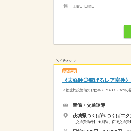
土曜日 日曜日
＼イチオシ!／
契約社員
《未経験◎稼げるレア案件》空
＜物流施設警備のお仕事＞ ZOZOTOWNの
警備・交通誘導
茨城県つくば市/つくばエ
【交通費備考】 ★別途、面接交通費10