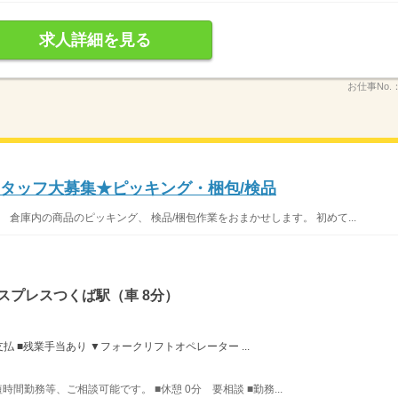
求人詳細を見る
お仕事No.
スタッフ大募集★ピッキング・梱包/検品
 倉庫内の商品のピッキング、 検品/梱包作業をおまかせします。 初めて...
スプレスつくば駅（車 8分）
払 ■残業手当あり ▼フォークリフトオペレーター ...
短時間勤務等、ご相談可能です。 ■休憩 0分 要相談 ■勤務...