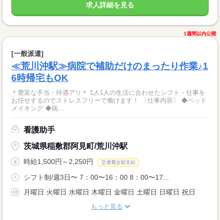
求人詳細を見る
1週間以内公開
[一般派遣]
≪荒川沖駅≫病院で補助だけのまったり作業♪1
6時帰宅もOK
＊豊富な手当・待遇アリ＊ 1人1人の生活に合わせたシフト・仕事を
お任せするのでストレスフリーで働けます！ 〔仕事内容〕 ◆ベッド
メイキング ◆病...
看護助手
茨城県稲敷郡阿見町/荒川沖駅
時給1,500円～2,250円
交通費全額支給
シフト制/週3日〜 7：00〜16：00 8：00〜17...
月曜日 火曜日 水曜日 木曜日 金曜日 土曜日 日曜日 祝日
もっと見る