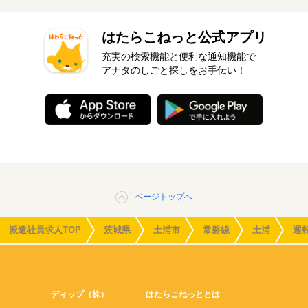
はたらこねっと公式アプリ
充実の検索機能と便利な通知機能で
アナタのしごと探しをお手伝い！
ページトップへ
派遣社員求人TOP
茨城県
土浦市
常磐線
土浦
運
ディップ（株）
はたらこねっととは