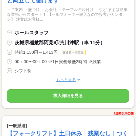
と両立して働けます
・ご案内 ・盛つけ ・お会計 ・テーブルの片付け など まずは簡単
な業務からスタート！ 【セルフオーダー導入なので接客がカンタ
ン】 注文はお客様...
ホールスタッフ
茨城県稲敷郡阿見町/荒川沖駅（車 11分）
時給1,130円～1,413円
交通費一部支給
00：00〜00：00 ※1日実働最低2時間 ※残業...
シフト制
もっと見る
求人詳細を見る
1週間以内公開
[一般派遣]
【フォークリフト】土日休み｜残業なし｜つく