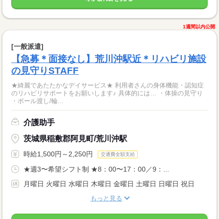
1週間以内公開
[一般派遣]
【急募＊面接なし】荒川沖駅近＊リハビリ施設
の見守りSTAFF
★綺麗であたたかなデイサービス★ 利用者さんの身体機能・認知症
のリハビリサポートをお願いします♪ 具体的には… ・体操の見守り
・ボール渡し/輪...
介護助手
茨城県稲敷郡阿見町/荒川沖駅
時給1,500円～2,250円
交通費全額支給
★週3〜希望シフト制 ★8：00〜17：00／9：...
月曜日 火曜日 水曜日 木曜日 金曜日 土曜日 日曜日 祝日
もっと見る