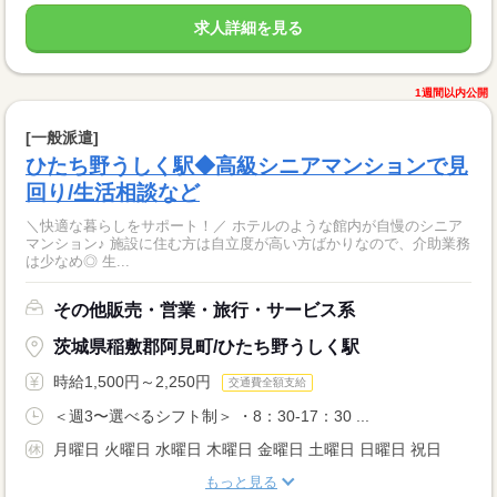
求人詳細を見る
1週間以内公開
[一般派遣]
ひたち野うしく駅◆高級シニアマンションで見
回り/生活相談など
＼快適な暮らしをサポート！／ ホテルのような館内が自慢のシニア
マンション♪ 施設に住む方は自立度が高い方ばかりなので、介助業務
は少なめ◎ 生...
その他販売・営業・旅行・サービス系
茨城県稲敷郡阿見町/ひたち野うしく駅
時給1,500円～2,250円
交通費全額支給
＜週3〜選べるシフト制＞ ・8：30-17：30 ...
月曜日 火曜日 水曜日 木曜日 金曜日 土曜日 日曜日 祝日
もっと見る