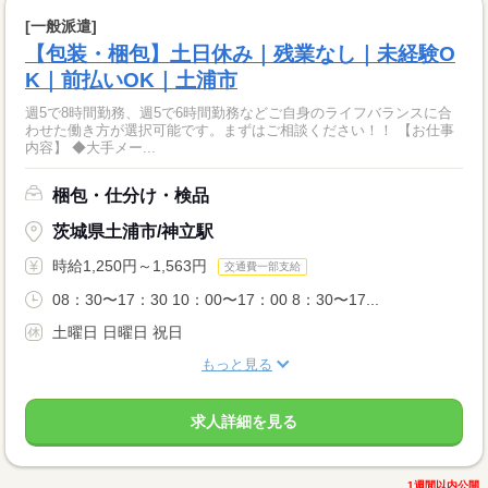
[一般派遣]
【包装・梱包】土日休み｜残業なし｜未経験O
K｜前払いOK｜土浦市
週5で8時間勤務、週5で6時間勤務などご自身のライフバランスに合
わせた働き方が選択可能です。まずはご相談ください！！ 【お仕事
内容】 ◆大手メー...
梱包・仕分け・検品
茨城県土浦市/神立駅
時給1,250円～1,563円
交通費一部支給
08：30〜17：30 10：00〜17：00 8：30〜17...
土曜日 日曜日 祝日
もっと見る
求人詳細を見る
1週間以内公開