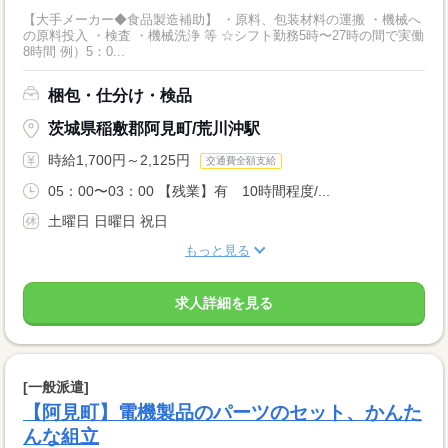
【大手メーカー◆食品製造補助】 ・原料、包装材料の運搬 ・機械へ
の原料投入 ・検査 ・機械洗浄 等 ☆シフト勤務5時〜27時の間で実働
8時間 例）5：0...
梱包・仕分け・検品
茨城県稲敷郡阿見町/荒川沖駅
時給1,700円～2,125円
交通費全額支給
05：00〜03：00 【残業】有 10時間程度/...
土曜日 日曜日 祝日
もっと見る
求人詳細を見る
[一般派遣]
【阿見町】電機製品のパーツのセット、かんた
んな組立