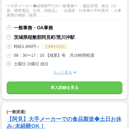
〜大手メーカー◆総務部門での一般事務〜 ・備品管理、発注（什
器、携帯電話、文具、消耗品） ・会議室、社有車の予約受付 ・人事
業務の補助（採用、...
一般事務・OA事務
茨城県稲敷郡阿見町/荒川沖駅
時給1,400円～
交通費全額支給
08：30〜17：15 【残業】有 月10時間程度
土曜日 日曜日 祝日
もっと見る
求人詳細を見る
[一般派遣]
【阿見】大手メーカーでの食品製造◆土日お休
み♪未経験OK！