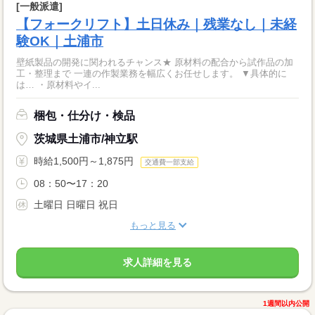
[一般派遣]
【フォークリフト】土日休み｜残業なし｜未経
験OK｜土浦市
壁紙製品の開発に関われるチャンス★ 原材料の配合から試作品の加
工・整理まで 一連の作製業務を幅広くお任せします。 ▼具体的に
は… ・原材料やイ...
梱包・仕分け・検品
茨城県土浦市/神立駅
時給1,500円～1,875円
交通費一部支給
08：50〜17：20
土曜日 日曜日 祝日
もっと見る
求人詳細を見る
1週間以内公開