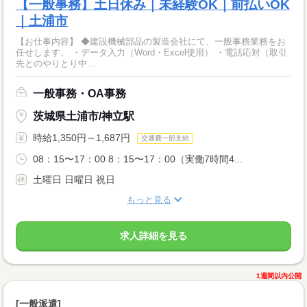
【一般事務】土日休み｜未経験OK｜前払いOK
｜土浦市
【お仕事内容】 ◆建設機械部品の製造会社にて、一般事務業務をお
任せします。 ・データ入力（Word・Excel使用） ・電話応対（取引
先とのやりとり中...
一般事務・OA事務
茨城県土浦市/神立駅
時給1,350円～1,687円
交通費一部支給
08：15〜17：00 8：15〜17：00（実働7時間4...
土曜日 日曜日 祝日
もっと見る
求人詳細を見る
1週間以内公開
[一般派遣]