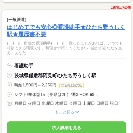
1週間以内公開
[一般派遣]
はじめてでも安心◎看護助手★ひたち野うしく
駅★履歴書不要
ε＝ε＝ε＝病院の看護助手ε＝ε＝ε＝ 困ったことがあれば、いつでも
相談できる環境です。無理せず頼ってください♪ 誰かがあなたを支
え、あなた...
看護助手
茨城県稲敷郡阿見町/ひたち野うしく駅
時給1,500円～2,250円
交通費全額支給
シフト制/休憩1h（夜勤は2h）/週3〜OK ■9...
月曜日 火曜日 水曜日 木曜日 金曜日 土曜日 日曜日 祝日
もっと見る
求人詳細を見る