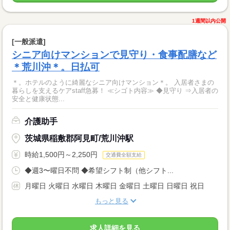
1週間以内公開
[一般派遣]
シニア向けマンションで見守り・食事配膳など
＊荒川沖＊。日払可
＊。ホテルのように綺麗なシニア向けマンション＊。 入居者さまの
暮らしを支えるケアstaff急募！ ≪シゴト内容≫ ◆見守り ⇒入居者の
安全と健康状態...
介護助手
茨城県稲敷郡阿見町/荒川沖駅
時給1,500円～2,250円
交通費全額支給
◆週3〜曜日不問 ◆希望シフト制（他シフト...
月曜日 火曜日 水曜日 木曜日 金曜日 土曜日 日曜日 祝日
もっと見る
求人詳細を見る