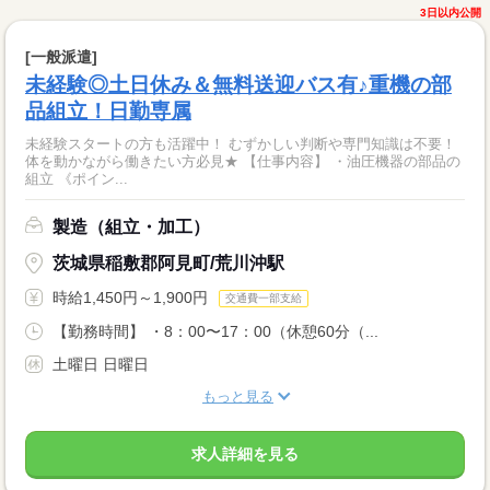
3日以内公開
[一般派遣]
未経験◎土日休み＆無料送迎バス有♪重機の部
品組立！日勤専属
未経験スタートの方も活躍中！ むずかしい判断や専門知識は不要！
体を動かながら働きたい方必見★ 【仕事内容】 ・油圧機器の部品の
組立 《ポイン...
製造（組立・加工）
茨城県稲敷郡阿見町/荒川沖駅
時給1,450円～1,900円
交通費一部支給
【勤務時間】 ・8：00〜17：00（休憩60分（...
土曜日 日曜日
もっと見る
求人詳細を見る