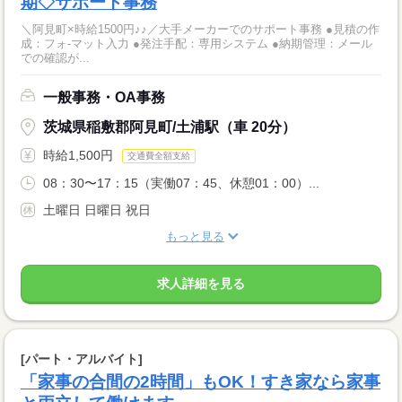
期◇サポート事務
＼阿見町×時給1500円♪♪／大手メーカーでのサポート事務 ●見積の作
成：フォ‐マット入力 ●発注手配：専用システム ●納期管理：メール
での確認が...
一般事務・OA事務
茨城県稲敷郡阿見町/土浦駅（車 20分）
時給1,500円
交通費全額支給
08：30〜17：15（実働07：45、休憩01：00）...
土曜日 日曜日 祝日
もっと見る
求人詳細を見る
[パート・アルバイト]
「家事の合間の2時間」もOK！すき家なら家事