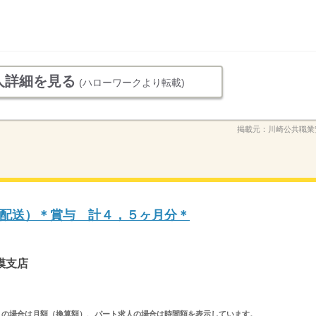
人詳細を見る
(ハローワークより転載)
掲載元：
川崎公共職業
配送）＊賞与 計４，５ヶ月分＊
模支店
ルタイム求人の場合は月額（換算額）、パート求人の場合は時間額を表示しています。