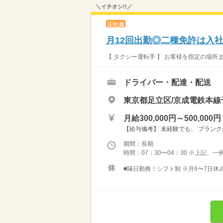
＼イチオシ!!／
正社員
月12回出勤◎二種免許は入社
【 タクシー運転手 】 お客様を指定の場所ま
ドライバー・配達・配送
東京都足立区/京成電鉄本線
月給300,000円～500,000円
【給与備考】 未経験でも、 ブランク
期間：長期
時間：07：30〜04：30 ※上記、一
■隔日勤務！シフト制 ※月6〜7日休