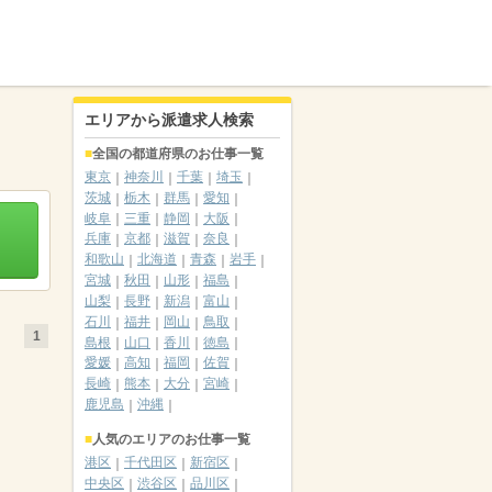
エリアから派遣求人検索
全国の都道府県のお仕事一覧
東京
神奈川
千葉
埼玉
茨城
栃木
群馬
愛知
岐阜
三重
静岡
大阪
兵庫
京都
滋賀
奈良
和歌山
北海道
青森
岩手
宮城
秋田
山形
福島
山梨
長野
新潟
富山
石川
福井
岡山
鳥取
1
島根
山口
香川
徳島
愛媛
高知
福岡
佐賀
長崎
熊本
大分
宮崎
鹿児島
沖縄
人気のエリアのお仕事一覧
港区
千代田区
新宿区
中央区
渋谷区
品川区