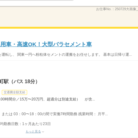
お仕事No.：
250729大画像
専用車・高速OK！大型バラセメント車
運転し、 関東一円へ粉粒体セメントの運搬をお任せします。 基本は日帰り運...
町駅（バス 18分）
交通費全額支給
00時間分／15万〜20万円、超過分は別途支給） が含...
 または 03：00〜18：00の間で実働7時間勤務 残業時間： 月平...
平均勤務日数：1ヶ月あたり23日
もっと見る