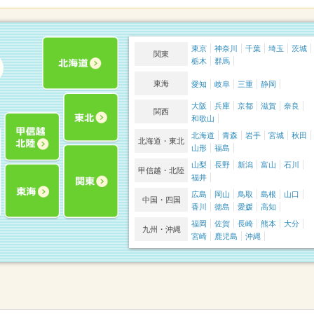
東京
神奈川
千葉
埼玉
茨城
関東
栃木
群馬
東海
愛知
岐阜
三重
静岡
大阪
兵庫
京都
滋賀
奈良
関西
和歌山
北海道
青森
岩手
宮城
秋田
北海道・東北
山形
福島
山梨
長野
新潟
富山
石川
甲信越・北陸
福井
広島
岡山
鳥取
島根
山口
中国・四国
香川
徳島
愛媛
高知
福岡
佐賀
長崎
熊本
大分
九州・沖縄
宮崎
鹿児島
沖縄