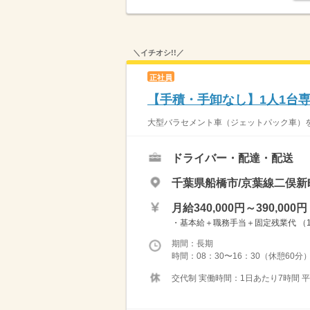
＼イチオシ!!／
正社員
【手積・手卸なし】1人1台
大型バラセメント車（ジェットパック車）を
ドライバー・配達・配送
千葉県船橋市/京葉線二俣新
月給340,000円～390,000円
・基本給＋職務手当＋固定残業代 （1
期間：長期
時間：08：30〜16：30（休憩60分）
交代制 実働時間：1日あたり7時間 