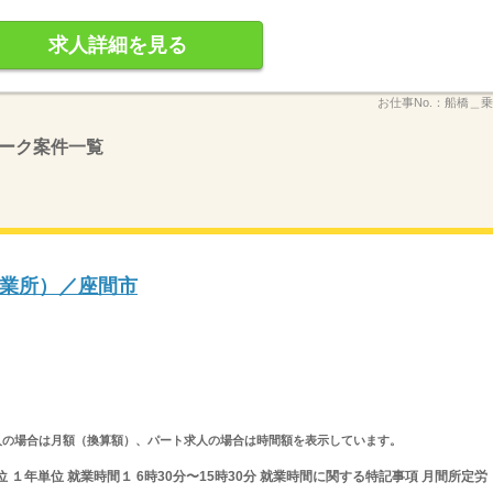
求人詳細を見る
お仕事No.：
船橋＿乗
ーク案件一覧
業所）／座間市
ルタイム求人の場合は月額（換算額）、パート求人の場合は時間額を表示しています。
 １年単位 就業時間１ 6時30分〜15時30分 就業時間に関する特記事項 月間所定労