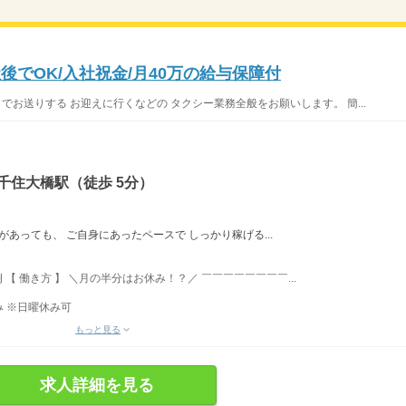
後でOK/入社祝金/月40万の給与保障付
でお送りする お迎えに行くなどの タクシー業務全般をお願いします。 簡...
千住大橋駅（徒歩 5分）
があっても、 ご自身にあったペースで しっかり稼げる...
例 【 働き方 】 ＼月の半分はお休み！？／ ￣￣￣￣￣￣￣￣...
み ※日曜休み可
もっと見る
求人詳細を見る