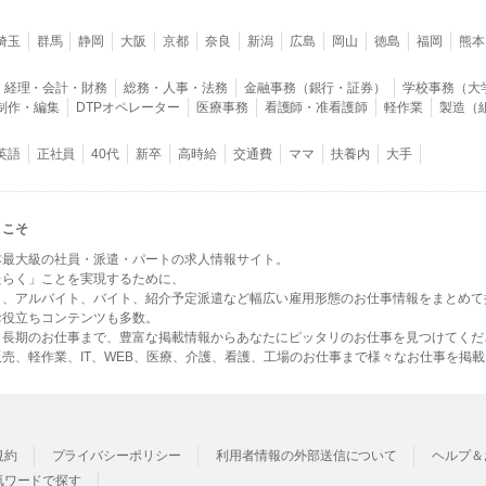
埼玉
群馬
静岡
大阪
京都
奈良
新潟
広島
岡山
徳島
福岡
熊本
経理・会計・財務
総務・人事・法務
金融事務（銀行・証券）
学校事務（大
B制作・編集
DTPオペレーター
医療事務
看護師・准看護師
軽作業
製造（
英語
正社員
40代
新卒
高時給
交通費
ママ
扶養内
大手
うこそ
本最大級の社員・派遣・パートの求人情報サイト。
たらく」ことを実現するために、
ト、アルバイト、バイト、紹介予定派遣など幅広い雇用形態のお仕事情報をまとめて
お役立ちコンテンツも多数。
ら長期のお仕事まで、豊富な掲載情報からあなたにピッタリのお仕事を見つけてくだ
売、軽作業、IT、WEB、医療、介護、看護、工場のお仕事まで様々なお仕事を掲
規約
プライバシーポリシー
利用者情報の外部送信について
ヘルプ＆
気ワードで探す