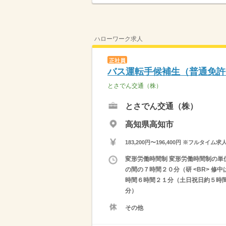
ハローワーク求人
正社員
バス運転手候補生（普通免許
とさでん交通（株）
とさでん交通（株）
高知県高知市
183,200円〜196,400円 ※フ
変形労働時間制 変形労働時間制の単
の間の７時間２０分（研 <BR> 修
時間６時間２１分（土日祝日約５時間
分）
その他