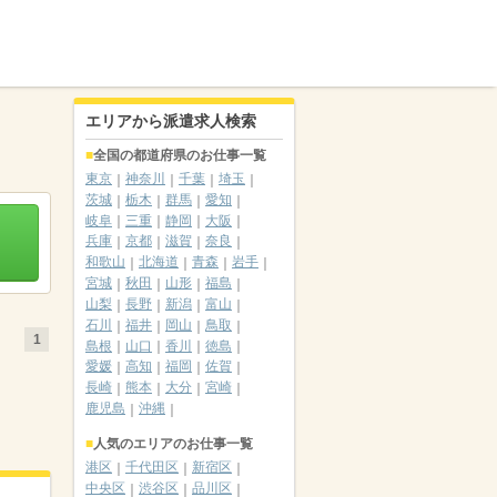
エリアから派遣求人検索
全国の都道府県のお仕事一覧
東京
神奈川
千葉
埼玉
茨城
栃木
群馬
愛知
岐阜
三重
静岡
大阪
兵庫
京都
滋賀
奈良
和歌山
北海道
青森
岩手
宮城
秋田
山形
福島
山梨
長野
新潟
富山
石川
福井
岡山
鳥取
1
島根
山口
香川
徳島
愛媛
高知
福岡
佐賀
長崎
熊本
大分
宮崎
鹿児島
沖縄
人気のエリアのお仕事一覧
港区
千代田区
新宿区
中央区
渋谷区
品川区