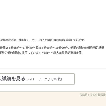
ルタイム求人の場合は月額（換算額）、パート求人の場合は時間額を表示しています。
業時間２ 8時45分〜17時45分 又は 8時00分〜19時00分の時間の間の7時間程度 就業
変形労働時間制を採用しています <BR> ＊求人条件特記事項参照
人詳細を見る
(ハローワークより転載)
掲載元：
高知公共職業