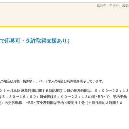
掲載元：
甲府公共職業
で応募可・免許取得支援あり）
ルタイム求人の場合は月額（換算額）、パート求人の場合は時間額を表示しています。
位 １ヶ月単位 就業時間に関する特記事項 １日の勤務時間は、５：００〜２２：１３
中は８：３０〜１６：５０）研修後は５：００〜２２：１３の間 <BR> で、平均実働
）の交代勤務、 <BR> 実乗務時間は平均４時間４７分（土日祝日約３時間５０