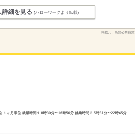
人詳細を見る
(ハローワークより転載)
掲載元：
高知公共職業
ヶ月単位 就業時間１ 8時30分〜16時50分 就業時間２ 5時31分〜22時45分