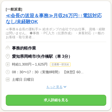
[一般派遣]
≪会長の送迎＆事務≫月収26万円↑↑電話対応
なし/未経験OK
≪事務＆会長の運転手≫ 給水ポンプの会社でのお仕事。 資格・経験
は問いません。 ◆事務 ・PC入力（伝票作成） ・来客対応（一般の
お客様・取引業者...
事務的軽作業
愛知県岡崎市/矢作橋駅（車 3分）
時給1,300円～1,625円
交通費一部支給
08：30〜17：30（実働8時間） 【休憩】60...
土曜日 日曜日
もっと見る
求人詳細を見る