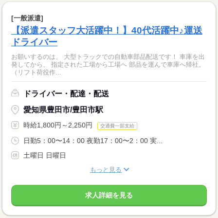
[一般派遣]
【派遣スタッフ大活躍中！】40代活躍中♪運送
ドライバー
お願いするのは、 大型トラックでの自動車部品配送です！ 車庫を出
発してから、 指定された工場から工場へ 部品を運んで車庫へ帰社。
（リフト荷役作...
ドライバー・配達・配送
愛知県豊田市/豊田市駅
時給1,800円～2,250円
交通費一部支給
日勤5：00〜14：00 夜勤17：00〜2：00 実...
土曜日 日曜日
もっと見る
求人詳細を見る