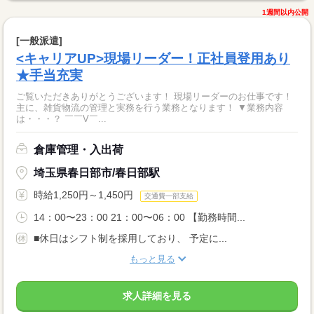
1週間以内公開
[一般派遣]
<キャリアUP>現場リーダー！正社員登用あり
★手当充実
ご覧いただきありがとうございます！ 現場リーダーのお仕事です！
主に、雑貨物流の管理と実務を行う業務となります！ ▼業務内容
は・・・？ ￣￣V￣...
倉庫管理・入出荷
埼玉県春日部市/春日部駅
時給1,250円～1,450円
交通費一部支給
14：00〜23：00 21：00〜06：00 【勤務時間...
■休日はシフト制を採用しており、 予定に...
もっと見る
求人詳細を見る