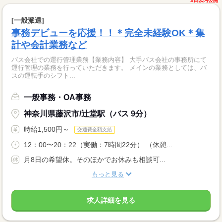
3日以内公開
[一般派遣]
事務デビューを応援！！＊完全未経験OK＊集
計や会計業務など
バス会社での運行管理業務【業務内容】 大手バス会社の事務所にて
運行管理の業務を行っていただきます。 メインの業務としては、バ
スの運転手のシフト...
一般事務・OA事務
神奈川県藤沢市/辻堂駅（バス 9分）
時給1,500円～
交通費全額支給
12：00〜20：22（実働：7時間22分） （休憩...
月8日の希望休。そのほかでお休みも相談可...
もっと見る
求人詳細を見る