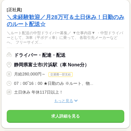
[正社員]
＼未経験歓迎／月28万可＆土日休み！日勤のみ
のルート配送☆
＼ルート配送の中型ドライバー募集／ ▼仕事内容▼ ・中型ドライバ
ーとして、3t車（平ボディ車）に乗って、 各取引先メーカーなど
へ、 フリーサイズ...
ドライバー・配達・配送
静岡県富士市/片浜駅（車 None分）
月給280,000円～
交通費一部支給
07：00‾16：00 ★日勤のみ ※ルート、物...
土日休み 年休117日以上！
もっと見る
求人詳細を見る