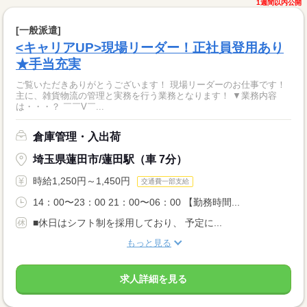
1週間以内公開
[一般派遣]
<キャリアUP>現場リーダー！正社員登用あり
★手当充実
ご覧いただきありがとうございます！ 現場リーダーのお仕事です！
主に、雑貨物流の管理と実務を行う業務となります！ ▼業務内容
は・・・？ ￣￣V￣...
倉庫管理・入出荷
埼玉県蓮田市/蓮田駅（車 7分）
時給1,250円～1,450円
交通費一部支給
14：00〜23：00 21：00〜06：00 【勤務時間...
■休日はシフト制を採用しており、 予定に...
もっと見る
求人詳細を見る