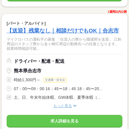
1週間以内公開
[パート・アルバイト]
【送迎】残業なし｜相談だけでもOK｜合志市
マイクロバスの運転手の募集 「住居人の寮から職場間を送迎」 江刺
周辺のスタッフ寮から金ヶ崎IC周辺の勤務先への往復となります。
就業時間相談可能...
ドライバー・配達・配送
熊本県合志市
時給1,300円～
交通費一部支給
07：00〜09：00 16：45〜18：45 18：45〜20...
土、日、年末年始休暇、GW休暇、夏季休暇（...
もっと見る
求人詳細を見る