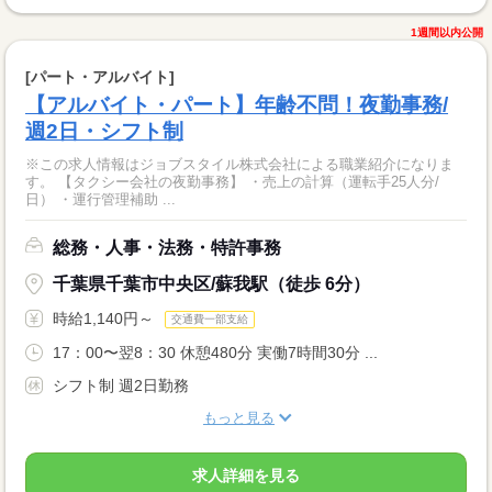
1週間以内公開
[パート・アルバイト]
【アルバイト・パート】年齢不問！夜勤事務/
週2日・シフト制
※この求人情報はジョブスタイル株式会社による職業紹介になりま
す。 【タクシー会社の夜勤事務】 ・売上の計算（運転手25人分/
日） ・運行管理補助 ...
総務・人事・法務・特許事務
千葉県千葉市中央区/蘇我駅（徒歩 6分）
時給1,140円～
交通費一部支給
17：00〜翌8：30 休憩480分 実働7時間30分 ...
シフト制 週2日勤務
もっと見る
求人詳細を見る