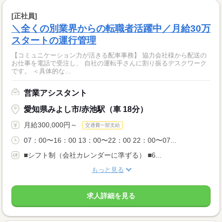
[正社員]
＼全くの別業界からの転職者活躍中／月給30万
スタートの運行管理
【コミュニケーション力が活きる配車事務】 協力会社様から配送の
お仕事を電話で受注し、 自社の運転手さんに割り振るデスクワーク
です。 ＜具体的な...
営業アシスタント
愛知県みよし市/赤池駅（車 18分）
月給300,000円～
交通費一部支給
07：00〜16：00 13：00〜22：00 22：00〜07...
■シフト制（会社カレンダーに準ずる） ■6...
もっと見る
求人詳細を見る