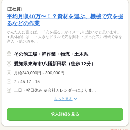
[正社員]
平均月収40万〜！？資材を運ぶ、機械で穴を掘
るなどの作業
かんたんに言えば、 「穴を掘る」がイメージに近いかと思います。
▼具体的には… ・大きなドリルで穴を掘る ・掘った穴に機械で薬を
注入 ・給水管を...
その他工場・軽作業・物流・土木系
愛知県東海市/八幡新田駅（徒歩 12分）
月給240,000円～300,000円
7：45-17：15
土日・祝日休み ※会社カレンダーによりま...
もっと見る
求人詳細を見る