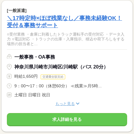
[一般派遣]
＼17時定時×ほぼ残業なし／事務未経験OK！
受付＆事務サポート
○受付業務 ・倉庫に到着したトラック運転手の受付対応 ・データ入
力 ○電話対応 ・トラックの出庫・入庫指示、積込や荷下ろしをする
場所の担当者と...
一般事務・OA事務
神奈川県川崎市川崎区/川崎駅（バス 20分）
時給1,650円
交通費全額支給
9：00〜17：00（休憩60分） ≪残業≫月5時...
土曜日 日曜日 祝日
もっと見る
求人詳細を見る