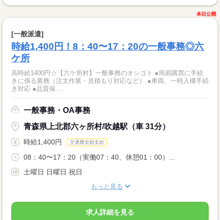
本日公開
[一般派遣]
時給1,400円！8：40〜17：20の一般事務◎六
ケ所
高時給1400円☆【六ケ所村】一般事務のオシゴト ●簡易購買に手続
きに係る業務（注文作業・見積もり対応など） ●車両、一時入構手続
き対応 ●品質保...
一般事務・OA事務
青森県上北郡六ヶ所村/吹越駅（車 31分）
時給1,400円
交通費全額支給
08：40〜17：20（実働07：40、休憩01：00）...
土曜日 日曜日 祝日
もっと見る
求人詳細を見る