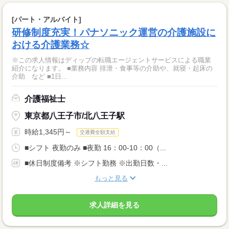
[パート・アルバイト]
研修制度充実！パナソニック運営の介護施設に
おける介護業務☆
※この求人情報はディップの転職エージェントサービスによる職業
紹介になります。 ■業務内容 排泄・食事等の介助や、就寝・起床の
介助 など ■1日...
介護福祉士
東京都八王子市/北八王子駅
時給1,345円～
交通費全額支給
■シフト 夜勤のみ ■夜勤 16：00-10：00（...
■休日制度備考 ※シフト勤務 ※出勤日数・...
もっと見る
求人詳細を見る