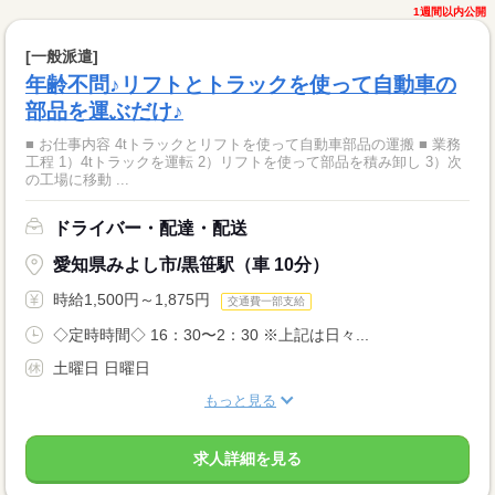
1週間以内公開
[一般派遣]
年齢不問♪リフトとトラックを使って自動車の
部品を運ぶだけ♪
■ お仕事内容 4tトラックとリフトを使って自動車部品の運搬 ■ 業務
工程 1）4tトラックを運転 2）リフトを使って部品を積み卸し 3）次
の工場に移動 ...
ドライバー・配達・配送
愛知県みよし市/黒笹駅（車 10分）
時給1,500円～1,875円
交通費一部支給
◇定時時間◇ 16：30〜2：30 ※上記は日々...
土曜日 日曜日
もっと見る
求人詳細を見る