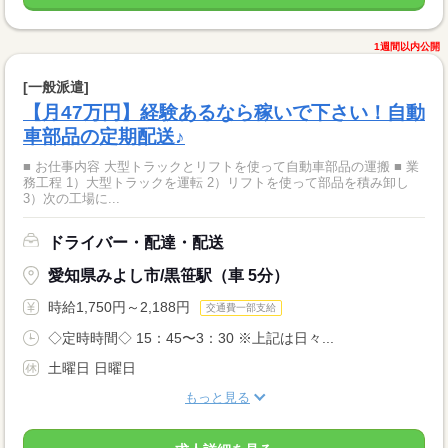
1週間以内公開
[一般派遣]
【月47万円】経験あるなら稼いで下さい！自動
車部品の定期配送♪
■ お仕事内容 大型トラックとリフトを使って自動車部品の運搬 ■ 業
務工程 1）大型トラックを運転 2）リフトを使って部品を積み卸し
3）次の工場に...
ドライバー・配達・配送
愛知県みよし市/黒笹駅（車 5分）
時給1,750円～2,188円
交通費一部支給
◇定時時間◇ 15：45〜3：30 ※上記は日々...
土曜日 日曜日
もっと見る