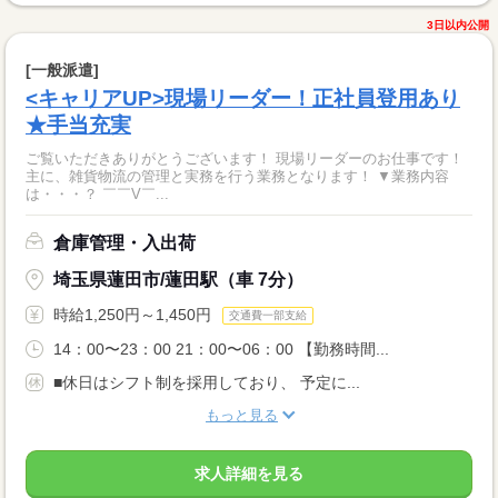
3日以内公開
[一般派遣]
<キャリアUP>現場リーダー！正社員登用あり
★手当充実
ご覧いただきありがとうございます！ 現場リーダーのお仕事です！
主に、雑貨物流の管理と実務を行う業務となります！ ▼業務内容
は・・・？ ￣￣V￣...
倉庫管理・入出荷
埼玉県蓮田市/蓮田駅（車 7分）
時給1,250円～1,450円
交通費一部支給
14：00〜23：00 21：00〜06：00 【勤務時間...
■休日はシフト制を採用しており、 予定に...
もっと見る
求人詳細を見る