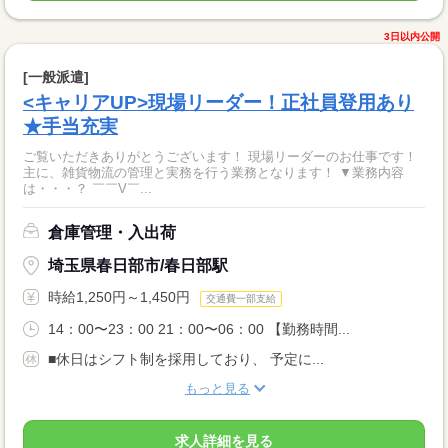
3日以内公開
[一般派遣]
<キャリアUP>現場リーダー！正社員登用あり
★手当充実
ご覧いただきありがとうございます！ 現場リーダーのお仕事です！
主に、雑貨物流の管理と実務を行う業務となります！ ▼業務内容
は・・・？ ￣￣V￣...
倉庫管理・入出荷
埼玉県春日部市/春日部駅
時給1,250円～1,450円
交通費一部支給
14：00〜23：00 21：00〜06：00 【勤務時間...
■休日はシフト制を採用しており、 予定に...
もっと見る
求人詳細を見る