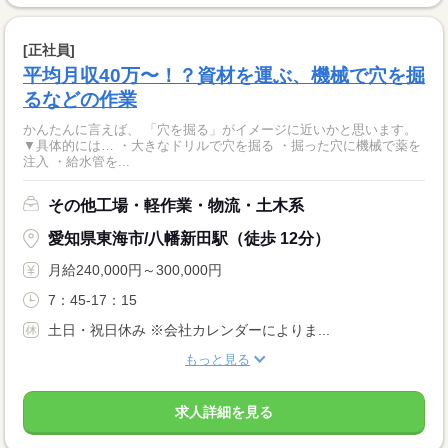
[正社員]
平均月収40万〜！？資材を運ぶ、機械で穴を掘
るなどの作業
かんたんに言えば、 「穴を掘る」がイメージに近いかと思います。
▼具体的には… ・大きなドリルで穴を掘る ・掘った穴に機械で薬を
注入 ・給水管を...
その他工場・軽作業・物流・土木系
愛知県東海市/八幡新田駅（徒歩 12分）
月給240,000円～300,000円
7：45-17：15
土日・祝日休み ※会社カレンダーによりま...
もっと見る
求人詳細を見る