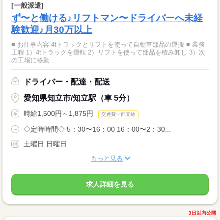
[一般派遣]
ず〜と働ける♪リフトマン〜ドライバーへ未経
験歓迎♪月30万以上
■ お仕事内容 4tトラックとリフトを使って自動車部品の運搬 ■ 業務
工程 1）4tトラックを運転 2）リフトを使って部品を積み卸し 3）次
の工場に移動 ...
ドライバー・配達・配送
愛知県知立市/知立駅（車 5分）
時給1,500円～1,875円
交通費一部支給
◇定時時間◇ 5：30〜16：00 16：00〜2：30...
土曜日 日曜日
もっと見る
求人詳細を見る
3日以内公開