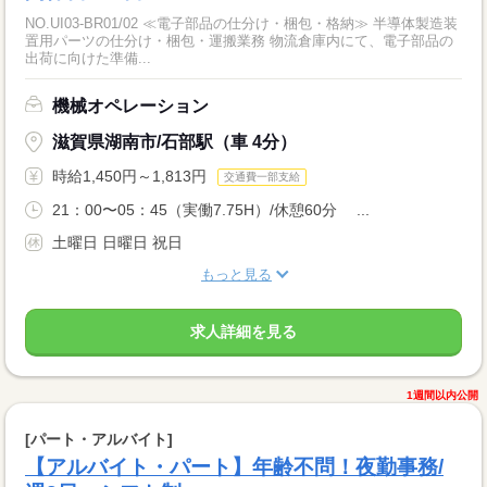
NO.UI03-BR01/02 ≪電子部品の仕分け・梱包・格納≫ 半導体製造装
置用パーツの仕分け・梱包・運搬業務 物流倉庫内にて、電子部品の
出荷に向けた準備...
機械オペレーション
滋賀県湖南市/石部駅（車 4分）
時給1,450円～1,813円
交通費一部支給
21：00〜05：45（実働7.75H）/休憩60分 ...
土曜日 日曜日 祝日
もっと見る
求人詳細を見る
1週間以内公開
[パート・アルバイト]
【アルバイト・パート】年齢不問！夜勤事務/