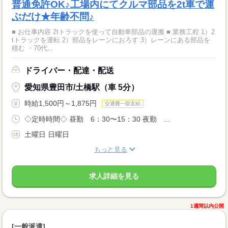
普通免許OK♪工場内にてクルマ部品を2t車で運
ぶだけ★年齢不問♪
■ お仕事内容 2tトラックを使って自動車部品の運搬 ■ 業務工程 1）2
tトラックを運転 2）部品をレーンにおろす 3）レーンにある部品を
積む ・70代...
ドライバー・配達・配送
愛知県豊田市/土橋駅（車 5分）
時給1,500円～1,875円
交通費一部支給
◇定時時間◇ 昼勤 6：30〜15：30 夜勤 ...
土曜日 日曜日
もっと見る
求人詳細を見る
1週間以内公開
[一般派遣]