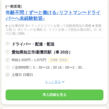
[一般派遣]
年齢不問！ず〜と働ける♪リフトマン〜ドライ
バーへ未経験歓迎♪
■ お仕事内容 4tトラックとリフトを使って自動車部品の運搬 ■ 業務
工程 1）4tトラックを運転 2）リフトを使って部品を積み卸し 3）次
の工場に移動 ...
ドライバー・配達・配送
愛知県知立市/新豊田駅（車 20分）
時給1,500円～1,875円
交通費一部支給
◇定時時間◇ 5：30〜16：00 16：00〜2：30...
土曜日 日曜日
もっと見る
求人詳細を見る