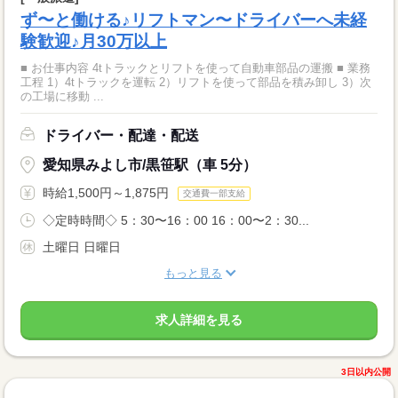
ず〜と働ける♪リフトマン〜ドライバーへ未経
験歓迎♪月30万以上
■ お仕事内容 4tトラックとリフトを使って自動車部品の運搬 ■ 業務
工程 1）4tトラックを運転 2）リフトを使って部品を積み卸し 3）次
の工場に移動 ...
ドライバー・配達・配送
愛知県みよし市/黒笹駅（車 5分）
時給1,500円～1,875円
交通費一部支給
◇定時時間◇ 5：30〜16：00 16：00〜2：30...
土曜日 日曜日
もっと見る
求人詳細を見る
3日以内公開