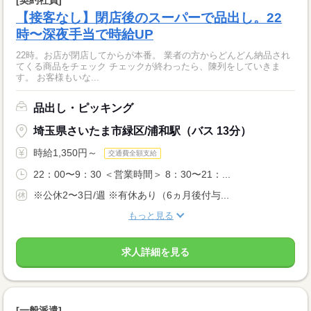
【接客なし】閉店後のスーパーで品出し。22
時〜深夜手当で時給UP
22時。お店が閉店してからが本番。 業者の方からどんどん納品され
てくる商品をチェック チェックが終わったら、陳列をしていきま
す。 お客様もいな...
品出し・ピッキング
埼玉県さいたま市緑区/浦和駅（バス 13分）
時給1,350円～
交通費全額支給
22：00〜9：30 ＜営業時間＞ 8：30〜21：...
※公休2〜3日/週 ※有休あり（6ヵ月後付与...
もっと見る
求人詳細を見る
[一般派遣]