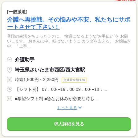
[一般派遣]
介護へ再挑戦。その悩みや不安、私たちにサポ
ートさせて下さい！
普段の生活をちょっとラクに、 快適になるような“お手伝い”を お願
いします。 おさんぽ中、転ばないように カラダを支える。 お絵描き
中、「上手...
介護助手
埼玉県さいたま市西区/西大宮駅
時給1,500円～2,250円
交通費全額支給
【シフト例】 07：00〜16：00 09：00〜18：...
■希望シフト制 ■急なお休みが必要な時も...
もっと見る
求人詳細を見る