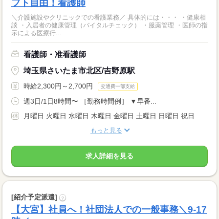
フト自由！看護師
＼介護施設やクリニックでの看護業務／ 具体的には・・・ ・健康相
談 ・入居者の健康管理（バイタルチェック） ・服薬管理 ・医師の指
示による医療行...
看護師・准看護師
埼玉県さいたま市北区/吉野原駅
時給2,300円～2,700円
交通費一部支給
週3日/1日8時間〜 ［勤務時間例］ ▼早番...
月曜日 火曜日 水曜日 木曜日 金曜日 土曜日 日曜日 祝日
もっと見る
求人詳細を見る
[紹介予定派遣]
?
【大宮】社員へ！社団法人での一般事務＼9-17