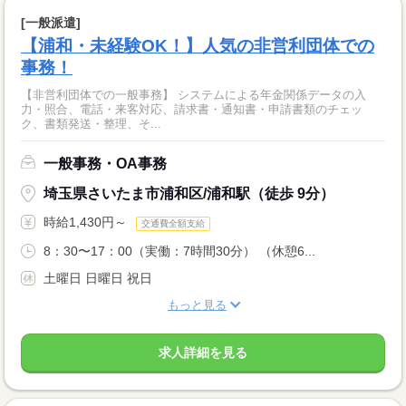
[一般派遣]
【浦和・未経験OK！】人気の非営利団体での
事務！
【非営利団体での一般事務】 システムによる年金関係データの入
力・照合、電話・来客対応、請求書・通知書・申請書類のチェッ
ク、書類発送・整理、そ...
一般事務・OA事務
埼玉県さいたま市浦和区/浦和駅（徒歩 9分）
時給1,430円～
交通費全額支給
8：30〜17：00（実働：7時間30分） （休憩6...
土曜日 日曜日 祝日
もっと見る
求人詳細を見る