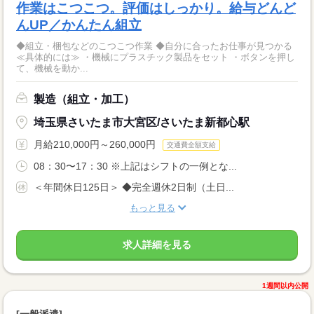
作業はこつこつ。評価はしっかり。給与どんど
んUP／かんたん組立
◆組立・梱包などのこつこつ作業 ◆自分に合ったお仕事が見つかる
≪具体的には≫ ・機械にプラスチック製品をセット ・ボタンを押し
て、機械を動か...
製造（組立・加工）
埼玉県さいたま市大宮区/さいたま新都心駅
月給210,000円～260,000円
交通費全額支給
08：30〜17：30 ※上記はシフトの一例とな...
＜年間休日125日＞ ◆完全週休2日制（土日...
もっと見る
求人詳細を見る
1週間以内公開