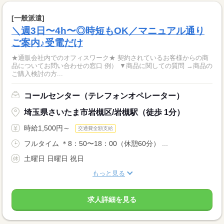
[一般派遣]
＼週3日〜4h〜◎時短もOK／マニュアル通り
ご案内♪受電だけ
★通販会社内でのオフィスワーク★ 契約されているお客様からの商
品についてお問い合わせの窓口 例） ▼商品に関しての質問 →商品の
ご購入検討の方...
コールセンター（テレフォンオペレーター）
埼玉県さいたま市岩槻区/岩槻駅（徒歩 1分）
時給1,500円～
交通費全額支給
フルタイム ＊8：50〜18：00（休憩60分） ...
土曜日 日曜日 祝日
もっと見る
求人詳細を見る