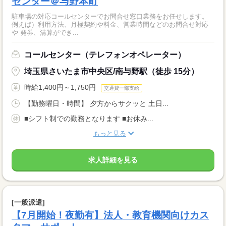
センター＠与野本町
駐車場の対応コールセンターでお問合せ窓口業務をお任せします。
例えば）利用方法、月極契約や料金、営業時間などのお問合せ対応
や 発券、清算ができ...
コールセンター（テレフォンオペレーター）
埼玉県さいたま市中央区/南与野駅（徒歩 15分）
時給1,400円～1,750円
交通費一部支給
【勤務曜日・時間】 夕方からサクッと 土日...
■シフト制での勤務となります ■お休み...
もっと見る
求人詳細を見る
[一般派遣]
【7月開始！夜勤有】法人・教育機関向けカス