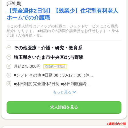
[正社員]
【完全週休2日制】【残業少】住宅型有料老人
ホームでの介護職
※この求人情報はディップの転職エージェントサービスによる職業
紹介になります。 ■施設内での訪問介護業務をお任せします ・身体
介護（入浴介助・食...
その他医療・介護・研究・教育系
埼玉県さいたま市中央区/北与野駅
月給275,000円
交通費一部支給
■シフト その他 ■日勤 08：30-17：30（休...
■休日制度 完全週休2日制 ■休日制度備考 ...
もっと見る
求人詳細を見る
1週間以内公開