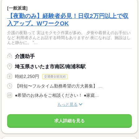
[一般派遣]
【夜勤のみ】経験者必見！日収2万円以上で収
入アップ。WワークOK
介護の夜勤って 実はモクモク作業が多め。 夕食や着替えのお手伝い
など 利用者さんとお話する時間もありますが 夜になれば、施設はし
んと静かに。 "...
介護助手
埼玉県さいたま市南区/南浦和駅
時給2,250円
交通費全額支給
【時短〜フルタイム勤務希望の方大募集】 ...
●希望のお休みをご相談ください！ ●家庭...
もっと見る
求人詳細を見る