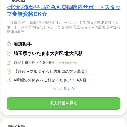
[一般派遣]
<北大宮駅>平日のみも◎病院内サポートスタッ
フ◆無資格OK☆
【仕事内容】 病院での看護助手/ナースエイド業務 ●入院患者様のサ
ポート（身体介助含む） ●シーツ交換や病室の清掃 ●備品管理や院内
整備 ●看護...
看護助手
埼玉県さいたま市大宮区/北大宮駅
時給1,600円～1,900円
交通費全額支給
【時短〜フルタイム勤務希望の方大募集】 ...
●希望のお休みをご相談ください！ ●家庭...
もっと見る
求人詳細を見る
[契約社員]