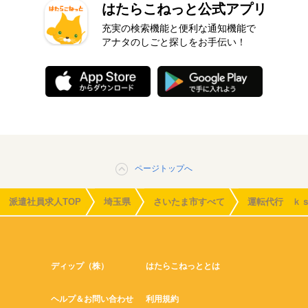
はたらこねっと公式アプリ
充実の検索機能と便利な通知機能で
アナタのしごと探しをお手伝い！
ページトップへ
派遣社員求人TOP
埼玉県
さいたま市すべて
運転代行 ｋ
ディップ（株）
はたらこねっととは
ヘルプ＆お問い合わせ
利用規約