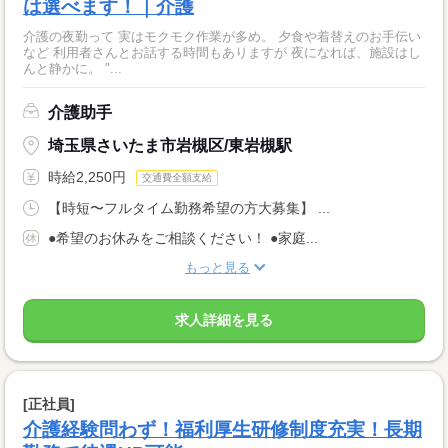
は選べます！｜介護
介護の夜勤って 実はモクモク作業が多め。 夕食や着替えのお手伝い
など 利用者さんとお話する時間もありますが 夜になれば、施設はし
んと静かに。 "...
介護助手
埼玉県さいたま市岩槻区/東岩槻駅
時給2,250円
交通費全額支給
【時短〜フルタイム勤務希望の方大募集】 ...
●希望のお休みをご相談ください！ ●家庭...
もっと見る
求人詳細を見る
[正社員]
介護経験問わず！福利厚生研修制度充実！長期