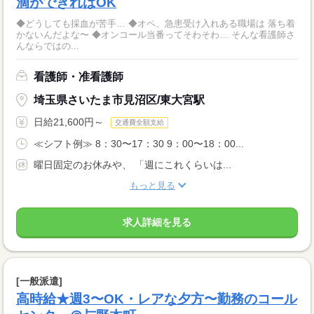
滴ができればOK
◆どうしても採血が苦手… ◆オペ、急患受け入れある職場は 落ち着
かないんだよな〜 ◆オンコール当番ってそわそわ… そんな看護師さ
んならではの...
看護師・准看護師
埼玉県さいたま市見沼区/東大宮駅
日給21,600円～
交通費全額支給
≪シフト例≫ 8：30〜17：30 9：00〜18：00...
曜日固定のお休みや、 「週にこれくらいは...
もっと見る
求人詳細を見る
[一般派遣]
高時給★週3〜OK・レアな夕方〜勤務のコール