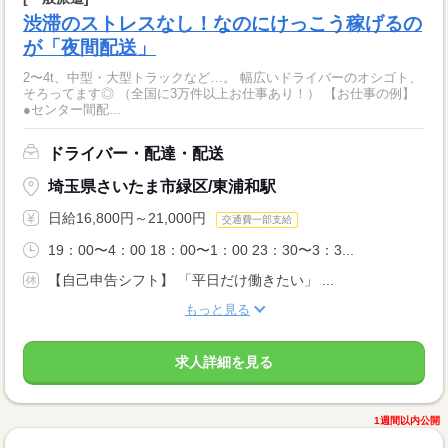
渋滞のストレスなし！なのにけっこう稼げるの
が「夜間配送」
2〜4t、中型・大型トラックなど…。 幅広いドライバーのオシゴト、
そろってます◎ （全国に3万件以上お仕事あり！） 【お仕事の例】
●センター間配...
ドライバー・配達・配送
埼玉県さいたま市緑区/東浦和駅
日給16,800円～21,000円
交通費一部支給
19：00〜4：00 18：00〜1：00 23：30〜3：3...
【自己申告シフト】 「平日だけ働きたい」 ...
もっと見る
求人詳細を見る
1週間以内公開