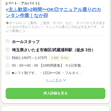
[パート・アルバイト]
<主ふ歓迎>2時間〜OK◎マニュアル通りのカ
ンタン作業｜なか卯
◆ホール/レジ ご案内、ご提供、片づけ、など。 すべてやり方が決ま
ってるので安心ください！ マニュアル通りにやれば大丈夫です。 ※
レジ業務につ...
ホールスタッフ
埼玉県さいたま市南区/武蔵浦和駅（徒歩 3分）
時給1,180円～1,475円
交通費一部支給
00：00〜00：00 【24時間募集】 ※1日実働...
■シフト制です。 ・1日2h〜OK ・フルタイ...
もっと見る
求人詳細を見る