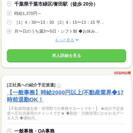
千葉県千葉市緑区/誉田駅（徒歩 20分）
時給1,370円～
［1］4：30〜13：30 ［2］4：15〜13：15 平...
月〜日のうち週3〜5日・シフト制 ◆お休み...
もっと見る
求人詳細を見る
3日以内公開
[正社員への紹介予定派遣]
?
【一般事務】時給2000円以上/不動産業界◆17
時前退勤OK！
【不動産関連企業・管理部での事務サポートです！】 ★紹介予定派
遣〜正社員雇用のチャンスです★ ◆勤怠・労務管理にかかわるデー
タ入力 ◆運転代...
一般事務・OA事務