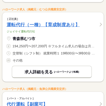
ハローワーク求人（掲載元：むつ公共職業安定所）
正社員
運転代行（一種）【育成制度あり】
ジェイケイ運転代行社
青森県むつ市
194,250円〜207,200円 ※フルタイム求人の場合は月額（換算額）、パート求人の場合は時間額を表示しています。
交替制（シフト制） 就業時間１ 19時00分〜3時00分 就業時間２ 19時00分〜4時00分 就業時間に関する特記事項 （１）月〜木、日 <BR> （２）金、土 <BR> 配車により時間の変動あり
その他
求人詳細を見る
(ハローワークより転載)
ハローワーク求人（掲載元：魚津公共職業安定所）
パート・アルバイト
代行運転【副業可】