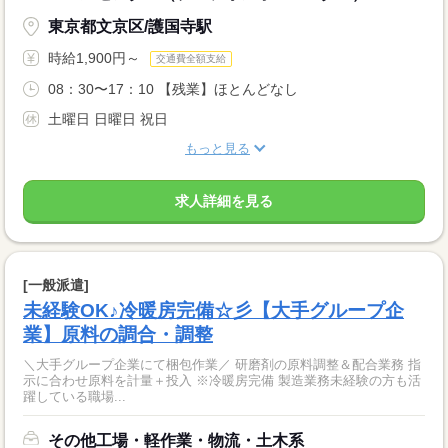
東京都文京区/護国寺駅
時給1,900円～
交通費全額支給
08：30〜17：10 【残業】ほとんどなし
土曜日 日曜日 祝日
もっと見る
求人詳細を見る
[一般派遣]
未経験OK♪冷暖房完備☆彡【大手グループ企
業】原料の調合・調整
＼大手グループ企業にて梱包作業／ 研磨剤の原料調整＆配合業務 指
示に合わせ原料を計量＋投入 ※冷暖房完備 製造業務未経験の方も活
躍している職場...
その他工場・軽作業・物流・土木系