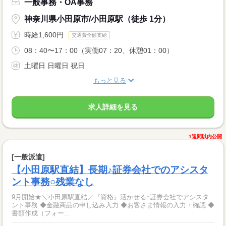
一般事務・OA事務
神奈川県小田原市/小田原駅（徒歩 1分）
時給1,600円
交通費全額支給
08：40〜17：00（実働07：20、休憩01：00）
土曜日 日曜日 祝日
もっと見る
求人詳細を見る
1週間以内公開
[一般派遣]
【小田原駅直結】長期♪証券会社でのアシスタ
ント事務○残業なし
9月開始★＼小田原駅直結／『資格』活かせる↑証券会社でアシスタ
ント事務 ◆金融商品の申し込み入力 ◆お客さま情報の入力・確認 ◆
書類作成（フォー...