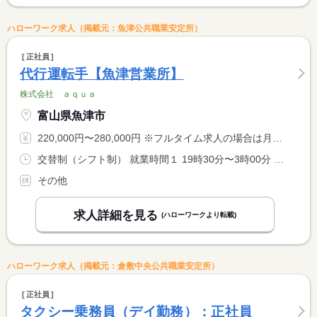
ハローワーク求人（掲載元：魚津公共職業安定所）
正社員
代行運転手【魚津営業所】
株式会社 ａｑｕａ
富山県魚津市
220,000円〜280,000円 ※フルタイム求人の場合は月額（換算額）、パート求人の場合は時間額を表示しています。
交替制（シフト制） 就業時間１ 19時30分〜3時00分 就業時間２ 19時30分〜4時00分 就業時間３ 19時30分〜1時00分 就業時間に関する特記事項 （４）２０時００分〜４時００分 <BR> <BR> （１）〜（４）の勤務時間を交替で勤務していただきます。 <BR> ＊就業時間については相談に応じます。
その他
求人詳細を見る
(ハローワークより転載)
ハローワーク求人（掲載元：倉敷中央公共職業安定所）
正社員
タクシー乗務員（デイ勤務）：正社員