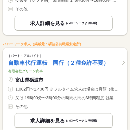
交替制（シフト制） 就業時間１ 5時30分〜16時00分 就業時間２ 7時00分〜18時30分 就業時間３ 10時00分〜1時30分 就業時間に関する特記事項 （４）１７：３０〜０３：３０ <BR> ＊就業時間は（１）〜（４）のシフト制 <BR> ・３６協定届出済
その他
求人詳細を見る
(ハローワークより転載)
ハローワーク求人（掲載元：砺波公共職業安定所）
パート・アルバイト
自動車代行運転 同行（２種免許不要）
有限会社グリーン商事
富山県砺波市
1,062円〜1,400円 ※フルタイム求人の場合は月額（換算額）、パート求人の場合は時間額を表示しています。
又は 19時00分〜3時00分の時間の間の6時間程度 就業時間に関する特記事項 ＊６〜８時間で相談可
その他
求人詳細を見る
(ハローワークより転載)