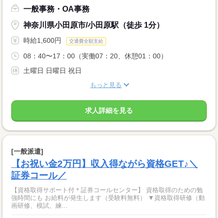
一般事務・OA事務
神奈川県小田原市/小田原駅（徒歩 1分）
時給1,600円
交通費全額支給
08：40〜17：00（実働07：20、休憩01：00）
土曜日 日曜日 祝日
もっと見る
求人詳細を見る
[一般派遣]
【お祝い金2万円】収入得ながら資格GET♪＼
証券コール／
【資格取得サポート付＊証券コールセンター】 資格取得のための勉
強時間にも お給料が発生します（受験料無料） ▼資格取得研修（動
画研修、模試、練...