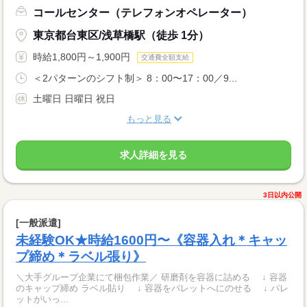
コールセンター（テレフォンオペレーター）
東京都台東区/浅草橋駅（徒歩 1分）
時給1,800円～1,900円
交通費全額支給
＜2パターンのシフト制＞ 8：00〜17：00／9...
土曜日 日曜日 祝日
もっと見る
求人詳細を見る
3日以内公開
[一般派遣]
未経験OK★時給1600円〜《容器入れ＊キャッ
プ締め＊ラベル張り》
＼大手グループ企業にて梱包作業／ 研磨剤を容器に詰める ↓ 容器
のキャップ締め ラベル貼り ↓ 容器をパレットへにのせる ↓ パレ
ットがいっ...