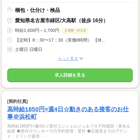
梱包・仕分け・検品
愛知県名古屋市緑区/大高駅（徒歩 16分）
時給1,600円～1,700円
交通費一部支給
【定時】8：30〜17：30（実働8時間） 【休...
土曜日 日曜日
もっと見る
求人詳細を見る
[契約社員]
高時給1850円×週4日☆動きのある接客のお仕
事＠浜松町
高時給1850円×週4日☆受付コンシェルジュ＆フロア内巡回・美化＆
給茶 ◆受付カウンターでの予約管理・受付 ◆応接室までのアテン
ド・ドリンク提供・...