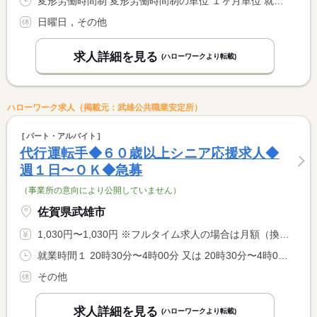
変形労働時間制 変形労働時間制の単位 １ヶ月単位 就業時間１ 8時00分〜16時00分 就業時間に関する特記事項 就業時間は応相談可
日曜日，その他
求人詳細を見る
(ハローワークより転載)
ハローワーク求人（掲載元：武雄公共職業安定所）
パート・アルバイト
代行運転手◆６０歳以上シニア応援求人◆
週１日〜ＯＫ◆急募
（事業所の意向により公開していません）
佐賀県武雄市
1,030円〜1,030円 ※フルタイム求人の場合は月額（換算額）、パート求人の場合は時間額を表示しています。
就業時間１ 20時30分〜4時00分 又は 20時30分〜4時00分の時間の間の4時間以上 就業時間に関する特記事項 ◆就業時間（１）は勤務例です。 <BR> ２０：３０〜４：００の間の４時間以上で相談可能です。
その他
求人詳細を見る
(ハローワークより転載)