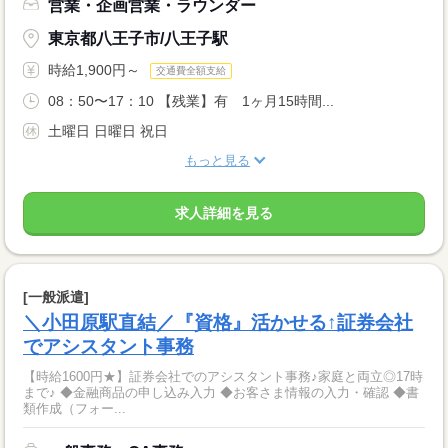
営業・企画営業・ラウンダー
東京都八王子市/八王子駅
時給1,900円～
交通費全額支給
08：50〜17：10 【残業】有 1ヶ月15時間...
土曜日 日曜日 祝日
もっと見る
求人詳細を見る
[一般派遣]
＼小田原駅直結／『資格』活かせる↑証券会社
でアシスタント事務
【時給1600円★】証券会社でのアシスタント事務♪家庭と両立◎17時
まで♪ ◆金融商品の申し込み入力 ◆お客さま情報の入力・確認 ◆書
類作成（フォー...