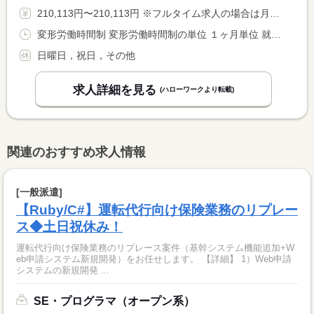
210,113円〜210,113円 ※フルタイム求人の場合は月額（換算額）、パート求人の場合は時間額を表示しています。
変形労働時間制 変形労働時間制の単位 １ヶ月単位 就業時間１ 8時00分〜17時00分 就業時間に関する特記事項 ◎上記は基本の就業時間ですが、その他ご相談に応じます。 <BR> １カ月１７３．５時間勤務
日曜日，祝日，その他
求人詳細を見る
(ハローワークより転載)
関連のおすすめ求人情報
[一般派遣]
【Ruby/C#】運転代行向け保険業務のリプレー
ス◆土日祝休み！
運転代行向け保険業務のリプレース案件（基幹システム機能追加+W
eb申請システム新規開発）をお任せします。 【詳細】 1）Web申請
システムの新規開発 ...
SE・プログラマ（オープン系）