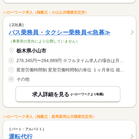
ハローワーク求人（掲載元：小山公共職業安定所）
正社員
バス乗務員・タクシー乗務員≪急募≫
（事業所の意向により公開していません）
栃木県小山市
276,345円〜284,889円 ※フルタイム求人の場合は月額（換算額）、パート求人の場合は時間額を表示しています。
変形労働時間制 変形労働時間制の単位 １ヶ月単位 就業時間１ 5時30分〜0時30分 就業時間２ 16時00分〜6時30分 就業時間に関する特記事項 ＊変形労働時間による勤務（月平均労働時間１７３．７５時間） <BR> １）２）の間で実働１０Ｈ〜１１Ｈでシフトを組みます <BR> （基本時間８〜９時間＋時間外労働２時間程度含む）
その他
求人詳細を見る
(ハローワークより転載)
ハローワーク求人（掲載元：群馬富岡公共職業安定所）
パート・アルバイト
運転代行