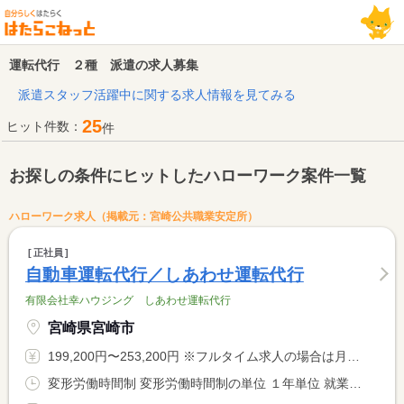
運転代行 ２種 派遣の求人募集
派遣スタッフ活躍中に関する求人情報を見てみる
25
ヒット件数：
件
お探しの条件にヒットしたハローワーク案件一覧
ハローワーク求人（掲載元：宮崎公共職業安定所）
正社員
自動車運転代行／しあわせ運転代行
有限会社幸ハウジング しあわせ運転代行
宮崎県宮崎市
199,200円〜253,200円 ※フルタイム求人の場合は月額（換算額）、パート求人の場合は時間額を表示しています。
変形労働時間制 変形労働時間制の単位 １年単位 就業時間１ 18時00分〜5時00分 就業時間に関する特記事項 週４日勤週休３日、又は週３日勤務、週休４日 <BR> のどちらか選択して頂きます。 <BR> １８時から翌５時までの休憩１時間を除く１０時間／日 <BR> 金曜、土曜、祝前日、繁忙日がメインのお仕事です。