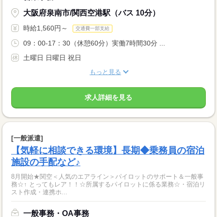
大阪府泉南市/関西空港駅（バス 10分）
時給1,560円～
交通費一部支給
09：00-17：30（休憩60分）実働7時間30分 ...
土曜日 日曜日 祝日
もっと見る
求人詳細を見る
[一般派遣]
【気軽に相談できる環境】長期◆乗務員の宿泊
施設の手配など♪
8月開始★関空＜人気のエアライン＞パイロットのサポート＆一般事
務☆↑ とってもレア！！☆所属するパイロットに係る業務☆・宿泊リ
スト作成・連携ホ...
一般事務・OA事務