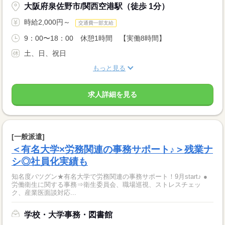
大阪府泉佐野市/関西空港駅（徒歩 1分）
時給2,000円～
交通費一部支給
9：00〜18：00 休憩1時間 【実働8時間】
土、日、祝日
もっと見る
求人詳細を見る
[一般派遣]
＜有名大学×労務関連の事務サポート♪＞残業ナ
シ◎社員化実績も
知名度バツグン★有名大学で労務関連の事務サポート！9月start♪ ●
労働衛生に関する事務⇒衛生委員会、職場巡視、ストレスチェッ
ク、産業医面談対応...
学校・大学事務・図書館