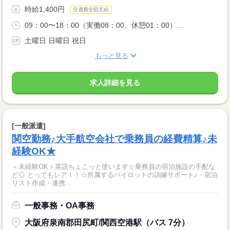
時給1,400円
交通費全額支給
09：00〜18：00（実働08：00、休憩01：00）...
土曜日 日曜日 祝日
もっと見る
求人詳細を見る
[一般派遣]
関空勤務♪大手航空会社で乗務員の経費精算♪未
経験OK★
＜未経験OK＞英語ちょこっと使います☆乗務員の宿泊施設の手配な
ど◎ とってもレア！！☆所属するパイロットの訓練サポート♪・宿泊
リスト作成・連携...
一般事務・OA事務
大阪府泉南郡田尻町/関西空港駅（バス 7分）