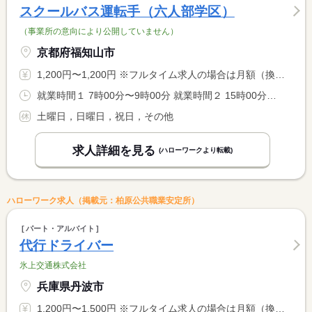
スクールバス運転手（六人部学区）
（事業所の意向により公開していません）
京都府福知山市
1,200円〜1,200円 ※フルタイム求人の場合は月額（換算額）、パート求人の場合は時間額を表示しています。
就業時間１ 7時00分〜9時00分 就業時間２ 15時00分〜17時00分 就業時間３ 13時30分〜15時30分 就業時間に関する特記事項 ※基本的には登校・下校の送迎です（約２時間） <BR> 登下校の間に校外学習、社会見学、陸上大会等の送迎あり <BR> ※就業時間（３）水曜日と授業短縮日等
土曜日，日曜日，祝日，その他
求人詳細を見る
(ハローワークより転載)
ハローワーク求人（掲載元：柏原公共職業安定所）
パート・アルバイト
代行ドライバー
氷上交通株式会社
兵庫県丹波市
1,200円〜1,500円 ※フルタイム求人の場合は月額（換算額）、パート求人の場合は時間額を表示しています。