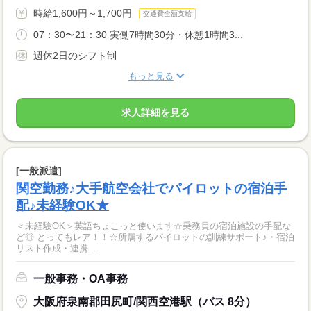
時給1,600円～1,700円
交通費全額支給
07：30〜21：30 実働7時間30分・休憩1時間3...
週休2日のシフト制
もっと見る
求人詳細を見る
[一般派遣]
関空勤務♪大手航空会社でパイロットの宿泊手
配♪未経験OK★
＜未経験OK＞英語ちょこっと使います☆乗務員の宿泊施設の手配な
ど◎ とってもレア！！☆所属するパイロットの訓練サポート♪・宿泊
リスト作成・連携...
一般事務・OA事務
大阪府泉南郡田尻町/関西空港駅（バス 8分）