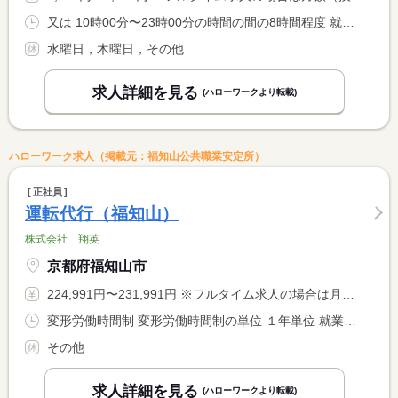
又は 10時00分〜23時00分の時間の間の8時間程度 就業時間に関する特記事項 ＊労働時間応相談 <BR> ＊２２時以降の勤務は１８歳以上の方に限る <BR> ＊休憩は法定どおり
水曜日，木曜日，その他
求人詳細を見る
(ハローワークより転載)
ハローワーク求人（掲載元：福知山公共職業安定所）
正社員
運転代行（福知山）
株式会社 翔英
京都府福知山市
224,991円〜231,991円 ※フルタイム求人の場合は月額（換算額）、パート求人の場合は時間額を表示しています。
変形労働時間制 変形労働時間制の単位 １年単位 就業時間１ 20時00分〜4時00分 就業時間に関する特記事項 ＊予想される最大残業時間 １０時間／月
その他
求人詳細を見る
(ハローワークより転載)