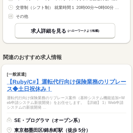
交替制（シフト制） 就業時間１ 20時00分〜0時00分 就業時間２ 17時00分〜0時00分 就業時間３ 20時00分〜22時00分 又は 20時00分〜0時00分の時間の間の2時間程度 就業時間に関する特記事項 週一回２時間でも可 <BR> 休憩時間（１）３０分（２）６０分（３）なし
その他
求人詳細を見る
(ハローワークより転載)
関連のおすすめ求人情報
[一般派遣]
【Ruby/C#】運転代行向け保険業務のリプレー
ス◆土日祝休み！
運転代行向け保険業務のリプレース案件（基幹システム機能追加+W
eb申請システム新規開発）をお任せします。 【詳細】 1）Web申請
システムの新規開発 ...
SE・プログラマ（オープン系）
東京都墨田区/錦糸町駅（徒歩 5分）