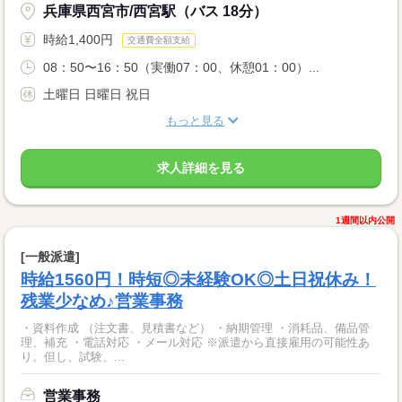
兵庫県西宮市/西宮駅（バス 18分）
時給1,400円
交通費全額支給
08：50〜16：50（実働07：00、休憩01：00）...
土曜日 日曜日 祝日
もっと見る
求人詳細を見る
1週間以内公開
[一般派遣]
時給1560円！時短◎未経験OK◎土日祝休み！
残業少なめ♪営業事務
・資料作成 （注文書、見積書など） ・納期管理 ・消耗品、備品管
理、補充 ・電話対応 ・メール対応 ※派遣から直接雇用の可能性あ
り。但し、試験、...
営業事務