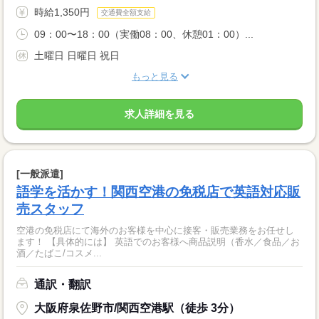
時給1,350円
交通費全額支給
09：00〜18：00（実働08：00、休憩01：00）...
土曜日 日曜日 祝日
もっと見る
求人詳細を見る
[一般派遣]
語学を活かす！関西空港の免税店で英語対応販
売スタッフ
空港の免税店にて海外のお客様を中心に接客・販売業務をお任せし
ます！ 【具体的には】 英語でのお客様へ商品説明（香水／食品／お
酒／たばこ/コスメ...
通訳・翻訳
大阪府泉佐野市/関西空港駅（徒歩 3分）