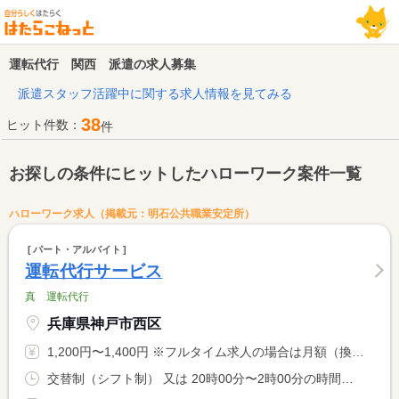
運転代行 関西 派遣の求人募集
派遣スタッフ活躍中に関する求人情報を見てみる
38
ヒット件数：
件
お探しの条件にヒットしたハローワーク案件一覧
ハローワーク求人（掲載元：明石公共職業安定所）
パート・アルバイト
運転代行サービス
真 運転代行
兵庫県神戸市西区
1,200円〜1,400円 ※フルタイム求人の場合は月額（換算額）、パート求人の場合は時間額を表示しています。
交替制（シフト制） 又は 20時00分〜2時00分の時間の間の6時間程度 就業時間に関する特記事項 基本的に２０時００分〜２時００分位までですが、日により時間が <BR> 変動することがあります。