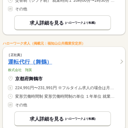
交替制（シフト制） 就業時間１ 20時00分〜2時30分 又は 19時00分〜2時30分の時間の間の5時間程度 就業時間に関する特記事項 週１日から可能
その他
求人詳細を見る
(ハローワークより転載)
ハローワーク求人（掲載元：福知山公共職業安定所）
正社員
運転代行（舞鶴）
株式会社 翔英
京都府舞鶴市
224,991円〜231,991円 ※フルタイム求人の場合は月額（換算額）、パート求人の場合は時間額を表示しています。
変形労働時間制 変形労働時間制の単位 １年単位 就業時間１ 20時00分〜4時00分 就業時間に関する特記事項 ＊予想される最大残業時間１０時間／月
その他
求人詳細を見る
(ハローワークより転載)