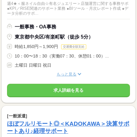
週4★＜服ネイル自由☆有名ジュエリー＞店舗運営に関する事務サポ
●KPI／RISE関連のサポート業務 ●BIツール・月次レポート作成 ●デ
ータ分析のサポ...
一般事務・OA事務
東京都中央区/有楽町駅（徒歩 5分）
時給1,850円～1,900円
交通費全額支給
10：00〜18：30（実働07：30、休憩01：00）...
土曜日 日曜日 祝日
もっと見る
求人詳細を見る
[一般派遣]
ほぼフルリモート◎＜KADOKAWA＞決算サポ
ートあり♪経理サポート