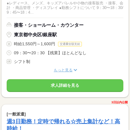
●レディース、メンズ、キッズアパレルや小物の接客販売 ・接客、会
計 ・商品管理 ・ディスプレイ ●勤務シフトについて 9：30〜18：30/
9：45〜18：4...
接客・ショールーム・カウンター
東京都中央区/銀座駅
時給1,550円～1,600円
交通費全額支給
09：30〜20：30 【残業】ほとんどなし
シフト制
もっと見る
求人詳細を見る
3日以内公開
[一般派遣]
週3日勤務！定時で帰れる☆売上集計など！高
時給！