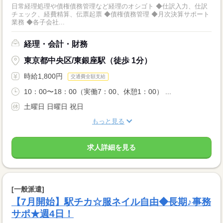
日常経理処理や債権債務管理など経理のオシゴト ◆仕訳入力、仕訳
チェック、経費精算、伝票起票 ◆債権債務管理 ◆月次決算サポート
業務 ◆各子会社...
経理・会計・財務
東京都中央区/東銀座駅（徒歩 1分）
時給1,800円
交通費全額支給
10：00〜18：00（実働7：00、休憩1：00） ...
土曜日 日曜日 祝日
もっと見る
求人詳細を見る
[一般派遣]
【7月開始】駅チカ☆服ネイル自由◆長期♪事務
サポ★週4日！