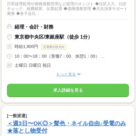
日常経理処理や債権債務管理など経理のオシゴト ◆仕訳入力、仕訳
チェック、経費精算、伝票起票 ◆債権債務管理 ◆月次決算サポート
業務 ◆各子会社...
経理・会計・財務
東京都中央区/東銀座駅（徒歩 1分）
時給1,800円
交通費全額支給
10：00〜18：00（実働7：00、休憩1：00） ...
土曜日 日曜日 祝日
もっと見る
求人詳細を見る
[一般派遣]
＜週3日〜OK◎＞髪色・ネイル自由♪受電のみ
★落とし物受付