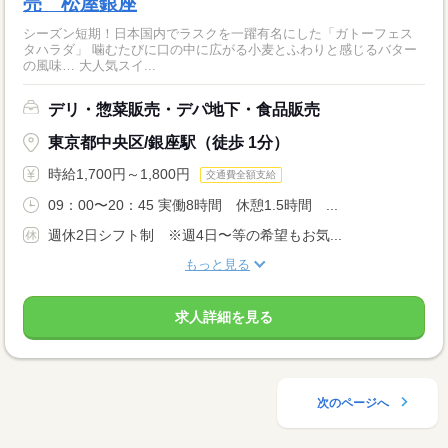
売 松屋銀座
シーズン短期！日本国内でラスクを一躍有名にした「ガトーフェス
タハラダ」 噛むたびに口の中に広がる小麦とふわりと感じるバター
の風味… 大人気スイ...
デリ・惣菜販売・デパ地下・食品販売
東京都中央区/銀座駅（徒歩 1分）
時給1,700円～1,800円
交通費全額支給
09：00〜20：45 実働8時間 休憩1.5時間 ...
週休2日シフト制 ※週4日〜等の希望もお気...
もっと見る
求人詳細を見る
次のページへ