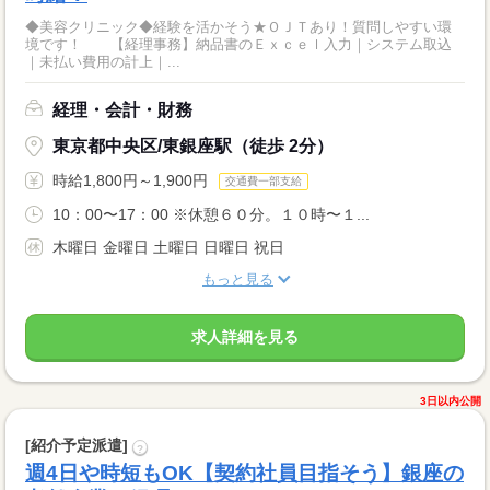
◆美容クリニック◆経験を活かそう★ＯＪＴあり！質問しやすい環
境です！ 【経理事務】納品書のＥｘｃｅｌ入力｜システム取込
｜未払い費用の計上｜...
経理・会計・財務
東京都中央区/東銀座駅（徒歩 2分）
時給1,800円～1,900円
交通費一部支給
10：00〜17：00 ※休憩６０分。１０時〜１...
木曜日 金曜日 土曜日 日曜日 祝日
もっと見る
求人詳細を見る
3日以内公開
[紹介予定派遣]
?
週4日や時短もOK【契約社員目指そう】銀座の