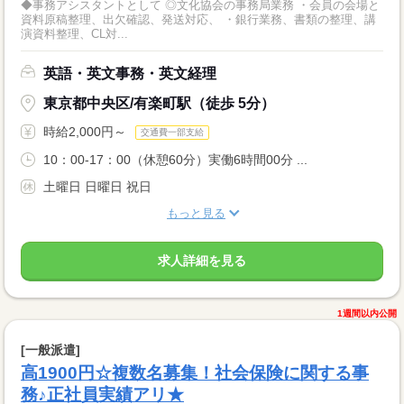
◆事務アシスタントとして ◎文化協会の事務局業務 ・会員の会場と
資料原稿整理、出欠確認、発送対応、 ・銀行業務、書類の整理、講
演資料整理、CL対...
英語・英文事務・英文経理
東京都中央区/有楽町駅（徒歩 5分）
時給2,000円～
交通費一部支給
10：00-17：00（休憩60分）実働6時間00分 ...
土曜日 日曜日 祝日
もっと見る
求人詳細を見る
1週間以内公開
[一般派遣]
高1900円☆複数名募集！社会保険に関する事
務♪正社員実績アリ★