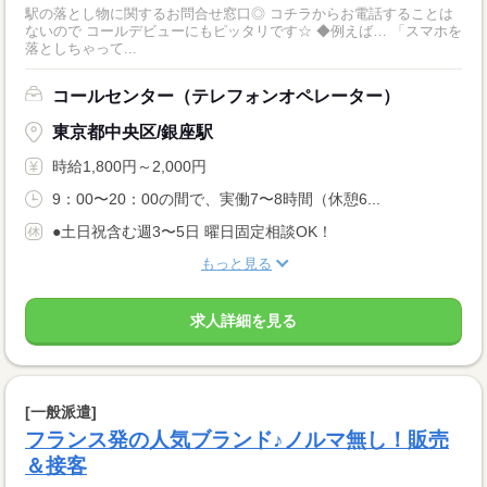
駅の落とし物に関するお問合せ窓口◎ コチラからお電話することは
ないので コールデビューにもピッタリです☆ ◆例えば… 「スマホを
落としちゃって...
コールセンター（テレフォンオペレーター）
東京都中央区/銀座駅
時給1,800円～2,000円
9：00〜20：00の間で、実働7〜8時間（休憩6...
●土日祝含む週3〜5日 曜日固定相談OK！
もっと見る
求人詳細を見る
[一般派遣]
フランス発の人気ブランド♪ノルマ無し！販売
＆接客