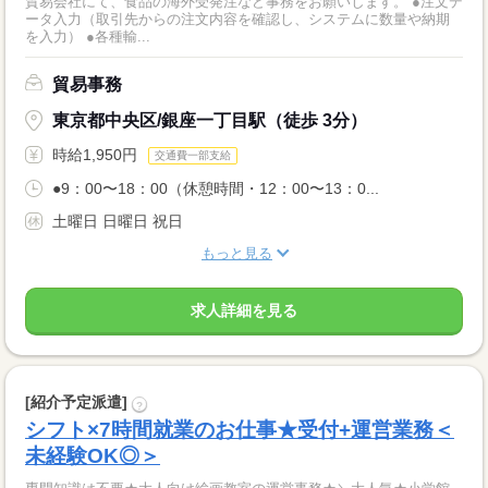
貿易会社にて、食品の海外受発注など事務をお願いします。 ●注文デ
ータ入力（取引先からの注文内容を確認し、システムに数量や納期
を入力） ●各種輸...
貿易事務
東京都中央区/銀座一丁目駅（徒歩 3分）
時給1,950円
交通費一部支給
●9：00〜18：00（休憩時間・12：00〜13：0...
土曜日 日曜日 祝日
もっと見る
求人詳細を見る
[紹介予定派遣]
?
シフト×7時間就業のお仕事★受付+運営業務＜
未経験OK◎＞