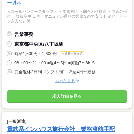
ール♪
＜コールセンタースタッフ＞ ・受電対応 ・問合わせ対応 ・申込み受
付 ・登録変更 …等、マニュアル通りの業務なので安心！ ※他、デー
タ入力など付...
営業事務
東京都中央区/八丁堀駅
時給1,500円～1,600円
交通費一部支給
08：00〜21：00 ■週4〜5日 ■実働7〜8h ※...
完全週休2日制（シフト制） ※週4日〜勤務...
もっと見る
求人詳細を見る
[一般派遣]
電鉄系インハウス旅行会社 業務渡航手配