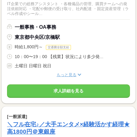
IT企業での総務アシスタント ・各種備品の管理、購買チームへの発
注依頼対応 ・宅配や郵便の受け取り、社内配達 ・固定資産管理（ラ
ベル作成やシール...
一般事務・OA事務
東京都中央区/京橋駅
時給1,800円～
交通費全額支給
10：00〜19：00 【残業】状況により多少発...
土曜日 日曜日 祝日
もっと見る
求人詳細を見る
[一般派遣]
＼フル在宅♪／大手エンタメ×経験活かす経理★
高1800円＠東銀座