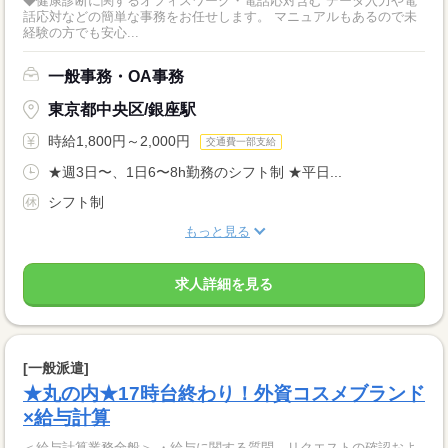
◆健康診断に関するオフィスワーク・電話応対含む データ入力や電
話応対などの簡単な事務をお任せします。 マニュアルもあるので未
経験の方でも安心...
一般事務・OA事務
東京都中央区/銀座駅
時給1,800円～2,000円
交通費一部支給
★週3日〜、1日6〜8h勤務のシフト制 ★平日...
シフト制
もっと見る
求人詳細を見る
[一般派遣]
★丸の内★17時台終わり！外資コスメブランド
×給与計算
＜給与計算業務全般＞ ・給与に関する質問、リクエストの確認およ