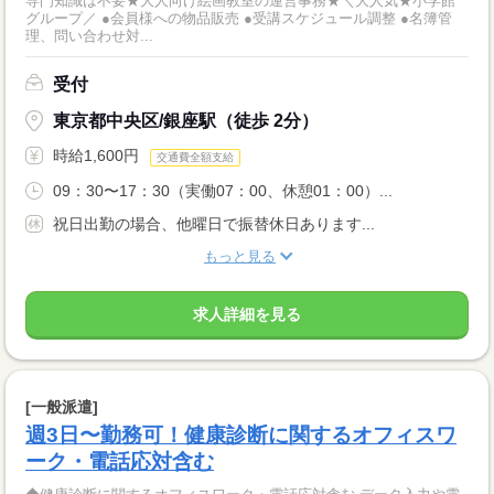
専門知識は不要★大人向け絵画教室の運営事務★＼大人気★小学館
グループ／ ●会員様への物品販売 ●受講スケジュール調整 ●名簿管
理、問い合わせ対...
受付
東京都中央区/銀座駅（徒歩 2分）
時給1,600円
交通費全額支給
09：30〜17：30（実働07：00、休憩01：00）...
祝日出勤の場合、他曜日で振替休日あります...
もっと見る
求人詳細を見る
[一般派遣]
週3日〜勤務可！健康診断に関するオフィスワ
ーク・電話応対含む