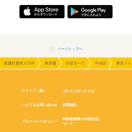
ページトップへ
派遣社員求人TOP
東京都
23区すべて
中央区
東京メト
ディップ（株）
はたらこねっととは
ヘルプ＆お問い合わせ
利用規約
利用者情報の外部送信に
プライバシーポリシー
ついて