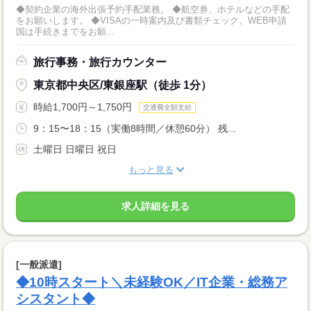
◆契約企業の海外出張予約手配業務。 ◆航空券、ホテルなどの手配
をお願いします。 ◆VISAの一時案内及び書類チェック、WEB申請
国は手続きまでをお願...
旅行事務・旅行カウンター
東京都中央区/東銀座駅（徒歩 1分）
時給1,700円～1,750円
交通費全額支給
9：15〜18：15（実働8時間／休憩60分） 残...
土曜日 日曜日 祝日
もっと見る
求人詳細を見る
[一般派遣]
◆10時スタート＼未経験OK／IT企業・総務ア
シスタント◆