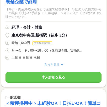
老舗企業で経理
【時計・貴金属の販売を行う企業で経理事務】 ◇仕訳 ◇売掛買掛/売
上の照合 ◇支払い手続き ◇伝票起票、システム入力 ◇月次決算（税
理士につなぐ...
経理・会計・財務
東京都中央区/新橋駅（徒歩 3分）
時給1,640円
交通費全額支給
月〜金 9：00〜18：00（休憩1時間、実働8...
土曜日 日曜日 祝日
もっと見る
求人詳細を見る
[一般派遣]
＜積極採用中＞未経験OK！日払いOK！簡単コ