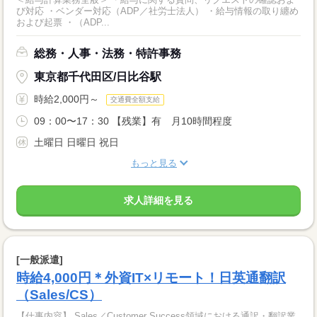
び対応 ・ベンダー対応（ADP／社労士法人） ・給与情報の取り纏め
および起票 ・（ADP...
総務・人事・法務・特許事務
東京都千代田区/日比谷駅
時給2,000円～
交通費全額支給
09：00〜17：30 【残業】有 月10時間程度
土曜日 日曜日 祝日
もっと見る
求人詳細を見る
[一般派遣]
時給4,000円＊外資IT×リモート！日英通翻訳
（Sales/CS）
【仕事内容】 Sales／Customer Success領域における通訳・翻訳業