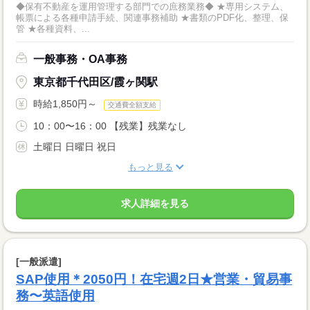
◆保有不動産を運用管理する部門での庶務業務◆ ★専用システム、
帳票による各種申請手続、関連事務補助 ★書類のPDF化、整理、保
管 ★各種資料、...
一般事務・OA事務
東京都千代田区/霞ヶ関駅
時給1,850円～
交通費全額支給
10：00〜16：00 【残業】残業なし
土曜日 日曜日 祝日
もっと見る
求人詳細を見る
[一般派遣]
SAP使用＊2050円！在宅週2日★営業・貿易事
務〜英語使用