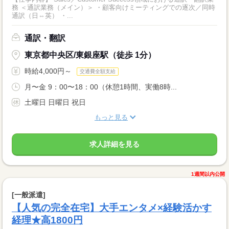
務 ＜通訳業務（メイン）＞ ・顧客向けミーティングでの逐次／同時
通訳（日⇔英） ・...
通訳・翻訳
東京都中央区/東銀座駅（徒歩 1分）
時給4,000円～
交通費全額支給
月〜金 9：00〜18：00（休憩1時間、実働8時...
土曜日 日曜日 祝日
もっと見る
求人詳細を見る
1週間以内公開
[一般派遣]
【人気の完全在宅】大手エンタメ×経験活かす
経理★高1800円