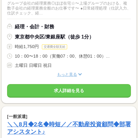
グループ会社の経理業務◎ほぼ在宅☆〜上場グループのおける、複
数子会社の経理業務全般のお仕事です〜 ●日常経理処理（仕訳入力、
仕訳チェック、経...
経理・会計・財務
東京都中央区/東銀座駅（徒歩 1分）
時給1,750円
交通費全額支給
10：00〜18：00（実働07：00、休憩01：00）...
土曜日 日曜日 祝日
もっと見る
求人詳細を見る
[一般派遣]
＼＼8月◆2名◆時短／／不動産投資顧問◆部署
アシスタント♪