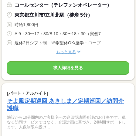
コールセンター（テレフォンオペレーター）
東京都立川市/立川北駅（徒歩 5分）
時給1,800円
A.9：30〜17：30/B.10：30〜18：30（実働7...
週休2日シフト制 ※希望休OK/座学・ロープ...
もっと見る
求人詳細を見る
[パート・アルバイト]
そよ風定期巡回 あきしま／定期巡回／訪問介
護職
施設から10分圏内のご客様宅への巡回型訪問介護のお仕事です。単
なる訪問サービスではなく、介護計画に基づき、24時間サポートし
ます。人数制限を設け...