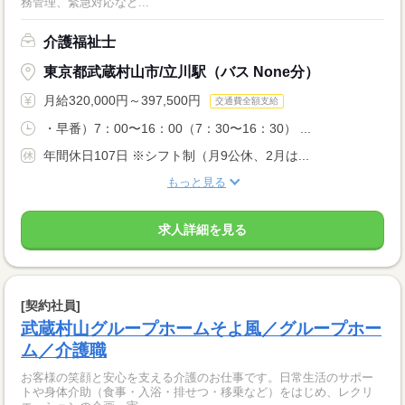
務管理、緊急対応など...
介護福祉士
東京都武蔵村山市/立川駅（バス None分）
月給320,000円～397,500円
交通費全額支給
・早番）7：00〜16：00（7：30〜16：30） ...
年間休日107日 ※シフト制（月9公休、2月は...
もっと見る
求人詳細を見る
[契約社員]
武蔵村山グループホームそよ風／グループホー
ム／介護職
お客様の笑顔と安心を支える介護のお仕事です。日常生活のサポー
トや身体介助（食事・入浴・排せつ・移乗など）をはじめ、レクリ