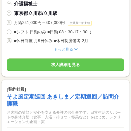
介護福祉士
東京都立川市/立川駅
月給241,000円～407,000円
交通費一部支給
■シフト 日勤のみ ■日勤 08：30-17：30（...
■休日制度 月9日休み ■休日制度備考 2月...
もっと見る
求人詳細を見る
[契約社員]
そよ風定期巡回 あきしま／定期巡回／訪問介
護職
お客様の笑顔と安心を支える介護のお仕事です。日常生活のサポー
トや身体介助（食事・入浴・排せつ・移乗など）をはじめ、レクリ
エーションの企画・実...