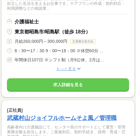
自立した生活を支えるお仕事です。ケアプランの作成・契約対応・
利用調整などの相談業...
介護福祉士
東京都昭島市/昭島駅（徒歩 18分）
月給260,000円～300,000円
交通費全額支給
8：30〜17：30 9：00〜18：00 ※休憩60分 ...
年間休日107日 ※シフト制（月9公休、2月は...
もっと見る
求人詳細を見る
[正社員]
武蔵村山ジョイフルホームそよ風／管理職
高齢者向け介護施設にて、センター長のサポートとして運営・管理
業務全般を担当します。ご家族対応、契約手続き、採用・育成・労