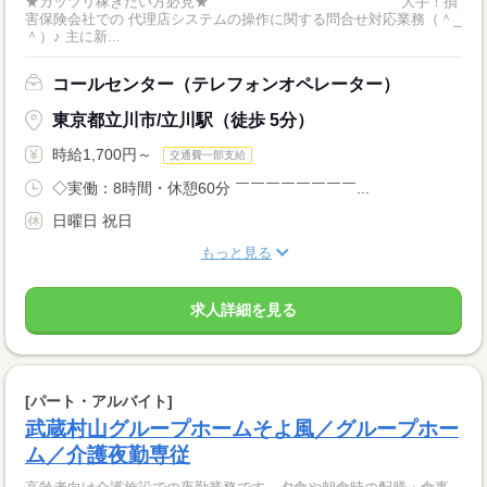
★ガッツリ稼ぎたい方必見★ ￣￣￣￣￣￣￣￣￣￣￣￣￣ 大手！損
害保険会社での 代理店システムの操作に関する問合せ対応業務（＾_
＾）♪ 主に新...
コールセンター（テレフォンオペレーター）
東京都立川市/立川駅（徒歩 5分）
時給1,700円～
交通費一部支給
◇実働：8時間・休憩60分 ￣￣￣￣￣￣￣￣...
日曜日 祝日
もっと見る
求人詳細を見る
[パート・アルバイト]
武蔵村山グループホームそよ風／グループホー
ム／介護夜勤専従