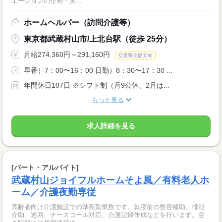
エーションの企画・実...
ホームヘルパー（訪問介護等）
東京都武蔵村山市/上北台駅（徒歩 25分）
月給274,360円～291,160円
交通費全額支給
早番）7：00〜16：00 日勤）8：30〜17：30 ...
年間休日107日 ※シフト制（月9公休、2月は...
もっと見る
求人詳細を見る
[パート・アルバイト]
武蔵村山ジョイフルホームそよ風／有料老人ホ
ーム／介護夜勤専従
高齢者向け介護施設での準夜勤業務です。就寝前の整容補助、排泄
介助、巡回、ナースコール対応、介護記録作成などを行います。空