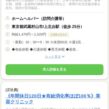
高齢者向け介護施設での夜勤業務です。夕食や朝食時の配膳・食事
介助、就寝・起床時の移動や排泄介助など、夜間の生活支援全般を
担当。巡回や安否確認...
ホームヘルパー（訪問介護等）
東京都武蔵村山市/上北台駅（徒歩 25分）
時給1,470円～1,520円
交通費全額支給
・夜勤）16：30〜9：30 ※休憩60分 ※週1回...
◆有給休暇 ◆介護休暇 ◆育児休暇 ◆産前...
もっと見る
求人詳細を見る
[正社員]
《年間休日120日★有給消化率ほぼ100％》美
容クリニック