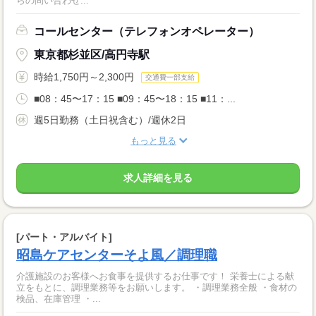
らの問い合わせ...
コールセンター（テレフォンオペレーター）
東京都杉並区/高円寺駅
時給1,750円～2,300円
交通費一部支給
■08：45〜17：15 ■09：45〜18：15 ■11：...
週5日勤務（土日祝含む）/週休2日
もっと見る
求人詳細を見る
[パート・アルバイト]
昭島ケアセンターそよ風／調理職
介護施設のお客様へお食事を提供するお仕事です！ 栄養士による献
立をもとに、調理業務等をお願いします。 ・調理業務全般 ・食材の
検品、在庫管理 ・...