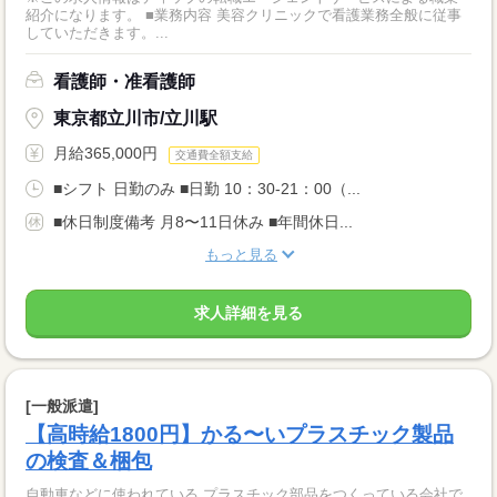
紹介になります。 ■業務内容 美容クリニックで看護業務全般に従事
していただきます。...
看護師・准看護師
東京都立川市/立川駅
月給365,000円
交通費全額支給
■シフト 日勤のみ ■日勤 10：30-21：00（...
■休日制度備考 月8〜11日休み ■年間休日...
もっと見る
求人詳細を見る
[一般派遣]
【高時給1800円】かる〜いプラスチック製品
の検査＆梱包
自動車などに使われている プラスチック部品をつくっている会社で