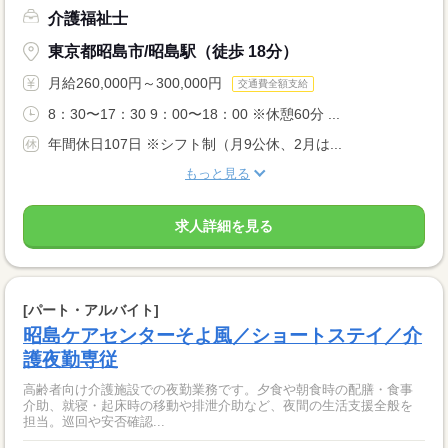
介護福祉士
東京都昭島市/昭島駅（徒歩 18分）
月給260,000円～300,000円
交通費全額支給
8：30〜17：30 9：00〜18：00 ※休憩60分 ...
年間休日107日 ※シフト制（月9公休、2月は...
もっと見る
求人詳細を見る
[パート・アルバイト]
昭島ケアセンターそよ風／ショートステイ／介
護夜勤専従
高齢者向け介護施設での夜勤業務です。夕食や朝食時の配膳・食事
介助、就寝・起床時の移動や排泄介助など、夜間の生活支援全般を
担当。巡回や安否確認...