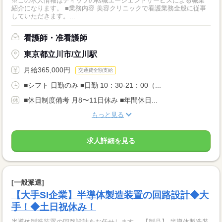
※この求人情報はディップの転職エージェントサービスによる職業
紹介になります。 ■業務内容 美容クリニックで看護業務全般に従事
していただきます。...
看護師・准看護師
東京都立川市/立川駅
月給365,000円
交通費全額支給
■シフト 日勤のみ ■日勤 10：30-21：00（...
■休日制度備考 月8〜11日休み ■年間休日...
もっと見る
求人詳細を見る
[一般派遣]
【大手SI企業】半導体製造装置の回路設計◆大
手！◆土日祝休み！
半導体製造装置の回路設計をお任せします。 【製品】 半導体製造装