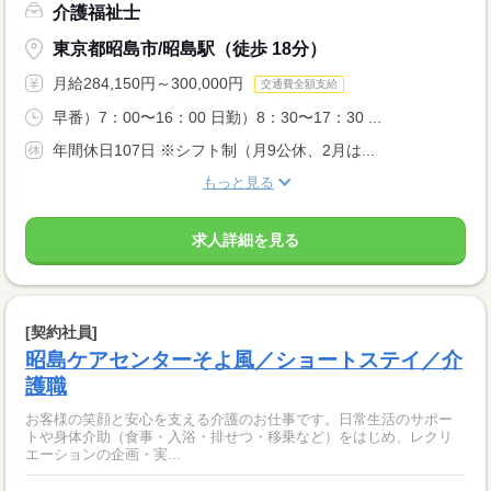
介護福祉士
東京都昭島市/昭島駅（徒歩 18分）
月給284,150円～300,000円
交通費全額支給
早番）7：00〜16：00 日勤）8：30〜17：30 ...
年間休日107日 ※シフト制（月9公休、2月は...
もっと見る
求人詳細を見る
[契約社員]
昭島ケアセンターそよ風／ショートステイ／介
護職
お客様の笑顔と安心を支える介護のお仕事です。日常生活のサポー
トや身体介助（食事・入浴・排せつ・移乗など）をはじめ、レクリ
エーションの企画・実...