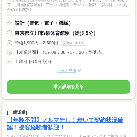
置 【担当回路種類】 アナログ回路、デジタル回路 【詳細】 ・不具
合の原因究明...
設計（電気・電子・機械）
東京都立川市/泉体育館駅（徒歩 5分）
時給1,900円～2,500円
交通費一部支給
【就業時間】（1）08：30〜17：20（実働時...
土曜日 日曜日 祝日
もっと見る
求人詳細を見る
[一般派遣]
【年齢不問】ノルマ無し！歩いて契約状況確
認！接客経験者歓迎！
出勤・退勤時は立川オフィスに出社し、ミーティング後に担当地域