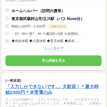
き時間には居室清掃や...
ホームヘルパー（訪問介護等）
東京都武蔵村山市/立川駅（バス None分）
時給1,520円～1,620円
交通費全額支給
・22：00〜翌7：00 ※週2回〜5回 ※休憩60...
◆有給休暇 ◆介護休暇 ◆育児休暇 ◆産前...
もっと見る
求人詳細を見る
[一般派遣]
「入力しかできないです..」大歓迎！＊最大時
給2300円＊＠受電のみ
◎こんな方活躍中◎ 「入力しかできないです..」 そんな方でも大丈
夫！ チームのみんながサポートします。 ▼具体的には… ・お客様か