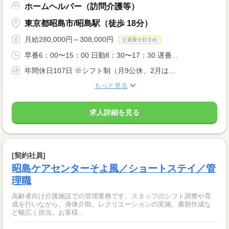
ホームヘルパー（訪問介護等）
東京都昭島市/昭島駅（徒歩 18分）
月給280,000円～308,000円
交通費全額支給
早番6：00〜15：00 日勤8：30〜17：30 遅番...
年間休日107日 ※シフト制（月9公休、2月は...
もっと見る
求人詳細を見る
[契約社員]
昭島ケアセンターそよ風／ショートステイ／管
理職
高齢者向け介護施設での管理業務です。スタッフのシフト調整や育
成を行いながら、身体介助、レクリエーションの実施、書類作成な
ど幅広く担当。お客様...