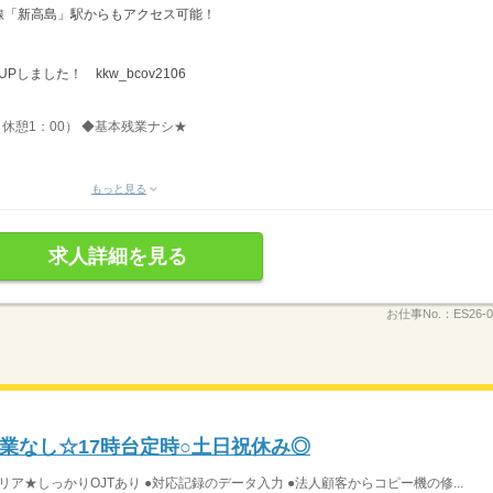
線「新高島」駅からもアクセス可能！
しました！ kkw_bcov2106
、休憩1：00） ◆基本残業ナシ★
もっと見る
求人詳細を見る
お仕事No.：
ES26-0
業なし☆17時台定時○土日祝休み◎
ア★しっかりOJTあり ●対応記録のデータ入力 ●法人顧客からコピー機の修...