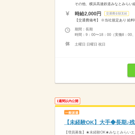
その他、横浜高速鉄道みなとみらい
時給2,000円
交通費全額支給
【交通費備考】 ※当社規定あり 給料UP
期間：長期
時間：9：00〜18：00（実働8：00
土曜日 日曜日 祝日
1週間以内公開
一般派遣
【未経験OK】大手◆長期♪残
【増員募集】★未経験OK★みなとみらいエリ