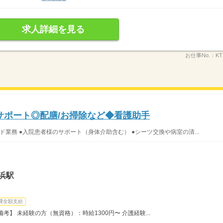
求人詳細を見る
お仕事No.：
KT
サポート◎配膳/お掃除など◆看護助手
ド業務 ●入院患者様のサポート（身体介助含む） ●シーツ交換や病室の清...
浜駅
費全額支給
】 未経験の方（無資格）：時給1300円〜 介護経験...