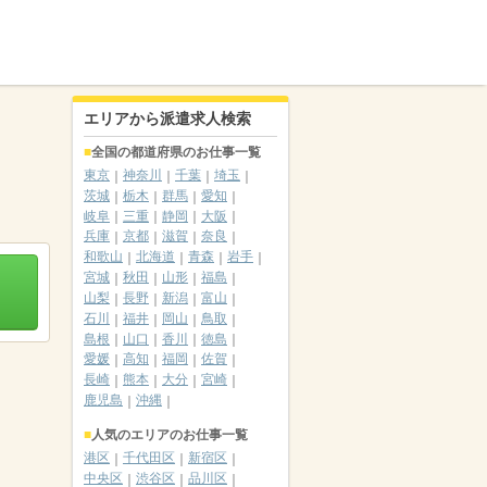
エリアから派遣求人検索
全国の都道府県のお仕事一覧
東京
神奈川
千葉
埼玉
茨城
栃木
群馬
愛知
岐阜
三重
静岡
大阪
兵庫
京都
滋賀
奈良
和歌山
北海道
青森
岩手
宮城
秋田
山形
福島
山梨
長野
新潟
富山
石川
福井
岡山
鳥取
島根
山口
香川
徳島
愛媛
高知
福岡
佐賀
長崎
熊本
大分
宮崎
鹿児島
沖縄
人気のエリアのお仕事一覧
港区
千代田区
新宿区
中央区
渋谷区
品川区