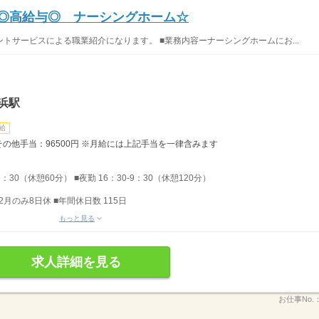
）◎高給与◎ ナーシングホーム☆
トサービスによる職業紹介になります。 ■業務内容ーナーシングホームにお...
浜駅
給
 その他手当：96500円 ※月給には上記手当を一律含みます
7：30（休憩60分） ■夜勤 16：30-9：30（休憩120分）
2月のみ8日休 ■年間休日数 115日
もっと見る
求人詳細を見る
お仕事No.