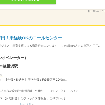
お仕事No.：
Y
万円！未経験OKのコールセンター
ジネス 新宿支店による職業紹介になります。 ＼未経験の方も大歓迎／ ￣￣...
ンオペレーター）
本線横浜駅
給
 【年収・待遇例】 平均年収：約655万円 20代前...
月単位の変形労働時間制（交替制） ＜シフト例＞ ・09：0...
内 【休暇制度】 〇フレックス休暇あり 〇リフレッシ...
もっと見る