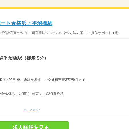
ポート★横浜／平沼橋駅
械設計図面の作成 ・図面管理システムの操作方法の案内 ・操作サポート ○電...
線平沼橋駅（徒歩 9分）
8時間×20日 ※ご経験を考慮 ※交通費実費3万円/月まで...
間45分/休憩：1時間） 残業：月30時間程度
もっと見る
求人詳細を見る