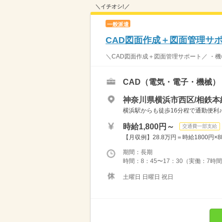
＼イチオシ!／
一般派遣
CAD図面作成＋図面管理サ
＼CAD図面作成＋図面管理サポート／ ・機
CAD（電気・電子・機械）
神奈川県横浜市西区/相鉄本
横浜駅からも徒歩16分程で通勤便利♪
時給1,800円～
交通費一部支給
【月収例】28.8万円＝時給1800円×
期間：長期
時間：8：45〜17：30（実働：7時
土曜日 日曜日 祝日