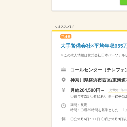
＼オススメ!／
正社員
大手警備会社×平均年収655
※この求人情報は株式会社日本パーソナルビ
コールセンター（テレフォ
神奈川県横浜市西区/東海道
月給264,500円～
交通費一部支
〇賞与年2回 〇昇給あり ※一律手当あり
期間：長期
時間：〇週39時間を基準とした 1ヵ
〇公休月6日〜11日 〇明け休月9日以