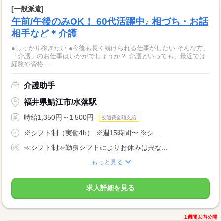
[一般派遣]
午前/午後のみOK！ 60代活躍中♪ 相づち・お話
相手など＊介護
●しっかり稼ぎたい ●今後も長く続けられる仕事がしたい そんな方、
「介護」のお仕事はいかがでしょうか？ 介護といっても、最近では
経験や資格...
介護助手
福井県鯖江市/水落駅
時給1,350円～1,500円
交通費全額支給
※シフト制（実働4h） ※週15時間〜 ※シ...
≪シフト制≫勤務シフトによりお休みは異な...
もっと見る
求人詳細を見る
1週間以内公開