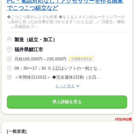
PC・電話対応なし！アクセサリーを作る感覚
でこつこつ組立など
◆こつこつ系のシンプル作業 ◆もくもくメインのルーティンワーク
＼自分に合ったお仕事が見つかります！たとえば…／ ◎組立・梱包
→完成品をプ...
製造（組立・加工）
福井県鯖江市
月給185,000円～235,000円
交通費全額支給
08：30〜17：30 ※上記はシフトの一例とな...
＜年間休日125日＞ ◆完全週休2日制（土日...
もっと見る
求人詳細を見る
3日以内公開
[一般派遣]