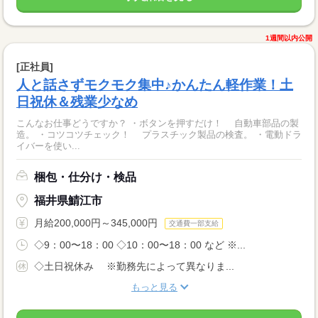
1週間以内公開
[正社員]
人と話さずモクモク集中♪かんたん軽作業！土
日祝休＆残業少なめ
こんなお仕事どうですか？ ・ボタンを押すだけ！ 自動車部品の製
造。 ・コツコツチェック！ プラスチック製品の検査。 ・電動ドラ
イバーを使い...
梱包・仕分け・検品
福井県鯖江市
月給200,000円～345,000円
交通費一部支給
◇9：00〜18：00 ◇10：00〜18：00 など ※...
◇土日祝休み ※勤務先によって異なりま...
もっと見る