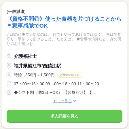
[一般派遣]
《資格不問◎》使った食器を片づけることから
＊家事感覚でOK
介護の仕事で大切なのは、 何でもやってあげるではなく、 そばで見
守り、手伝ってあげること。 たとえば、 ◆食事や清掃など、身の回
りのお手伝いを...
介護福祉士
福井県鯖江市/西鯖江駅
時給1,350円～1,500円
交通費全額支給
07：00〜16：00 09：00〜18：00 11：00〜20...
◆シフト制（週3日〜OK） 【お昼だけ】【...
もっと見る
求人詳細を見る