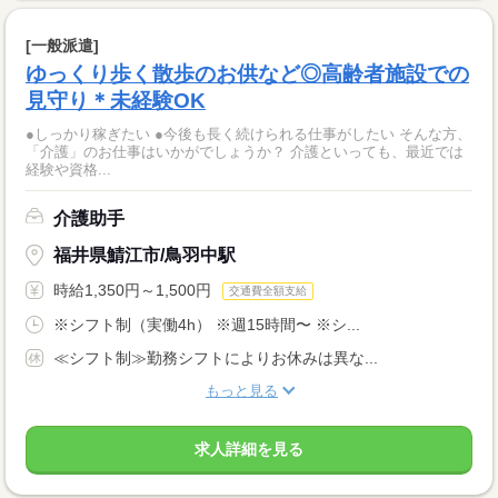
[一般派遣]
ゆっくり歩く散歩のお供など◎高齢者施設での
見守り＊未経験OK
●しっかり稼ぎたい ●今後も長く続けられる仕事がしたい そんな方、
「介護」のお仕事はいかがでしょうか？ 介護といっても、最近では
経験や資格...
介護助手
福井県鯖江市/鳥羽中駅
時給1,350円～1,500円
交通費全額支給
※シフト制（実働4h） ※週15時間〜 ※シ...
≪シフト制≫勤務シフトによりお休みは異な...
もっと見る
求人詳細を見る