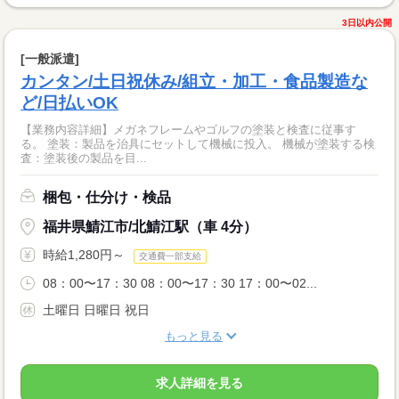
3日以内公開
[一般派遣]
カンタン/土日祝休み/組立・加工・食品製造な
ど/日払いOK
【業務内容詳細】メガネフレームやゴルフの塗装と検査に従事す
る。 塗装：製品を治具にセットして機械に投入。 機械が塗装する検
査：塗装後の製品を目...
梱包・仕分け・検品
福井県鯖江市/北鯖江駅（車 4分）
時給1,280円～
交通費一部支給
08：00〜17：30 08：00〜17：30 17：00〜02...
土曜日 日曜日 祝日
もっと見る
求人詳細を見る