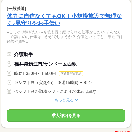
[一般派遣]
体力に自信なくてもOK！小規模施設で無理な
く♪見守りやお手伝い
●しっかり稼ぎたい ●今後も長く続けられる仕事がしたい そんな方、
「介護」のお仕事はいかがでしょうか？ 介護といっても、最近では
経験や資格...
介護助手
福井県鯖江市/サンドーム西駅
時給1,350円～1,500円
交通費全額支給
※シフト制（実働4h） ※週15時間〜 ※シ...
≪シフト制≫勤務シフトによりお休みは異な...
もっと見る
求人詳細を見る