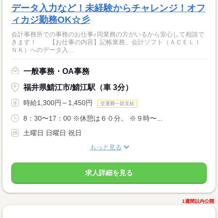
データ入力など！未経験からチャレンジ！オフ
ィカジ勤務OK☆彡
会計事務所での事務のお仕事♪同業務の方がいるから安心して相談で
きます！ 【お仕事の内容】記帳業務、会計ソフト（ＡＣＥＬＩ
ＮＫ）へのデータ入...
一般事務・OA事務
福井県鯖江市/鯖江駅（車 3分）
時給1,300円～1,450円
交通費一部支給
8：30〜17：00 ※休憩は６０分。 ※９時〜...
土曜日 日曜日 祝日
もっと見る
求人詳細を見る
1週間以内公開