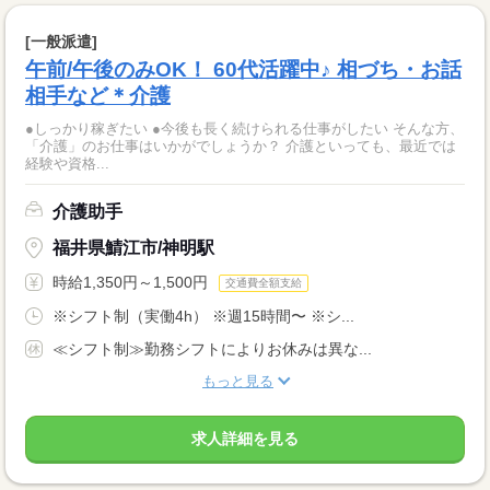
[一般派遣]
午前/午後のみOK！ 60代活躍中♪ 相づち・お話
相手など＊介護
●しっかり稼ぎたい ●今後も長く続けられる仕事がしたい そんな方、
「介護」のお仕事はいかがでしょうか？ 介護といっても、最近では
経験や資格...
介護助手
福井県鯖江市/神明駅
時給1,350円～1,500円
交通費全額支給
※シフト制（実働4h） ※週15時間〜 ※シ...
≪シフト制≫勤務シフトによりお休みは異な...
もっと見る
求人詳細を見る