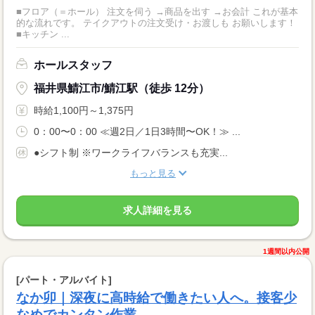
■フロア（＝ホール） 注文を伺う →商品を出す →お会計 これが基本
的な流れです。 テイクアウトの注文受け・お渡しも お願いします！
■キッチン ...
ホールスタッフ
福井県鯖江市/鯖江駅（徒歩 12分）
時給1,100円～1,375円
0：00〜0：00 ≪週2日／1日3時間〜OK！≫ ...
●シフト制 ※ワークライフバランスも充実...
もっと見る
求人詳細を見る
1週間以内公開
[パート・アルバイト]
なか卯｜深夜に高時給で働きたい人へ。接客少
なめでカンタン作業