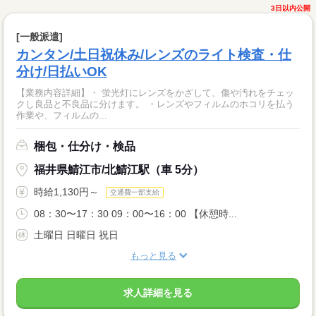
3日以内公開
[一般派遣]
カンタン/土日祝休み/レンズのライト検査・仕
分け/日払いOK
【業務内容詳細】・ 蛍光灯にレンズをかざして、傷や汚れをチェッ
クし良品と不良品に分けます。 ・レンズやフィルムのホコリを払う
作業や、フィルムの...
梱包・仕分け・検品
福井県鯖江市/北鯖江駅（車 5分）
時給1,130円～
交通費一部支給
08：30〜17：30 09：00〜16：00 【休憩時...
土曜日 日曜日 祝日
もっと見る
求人詳細を見る