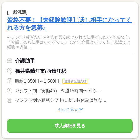
[一般派遣]
資格不要！【未経験歓迎】話し相手になってく
れる方を急募♪
●しっかり稼ぎたい ●今後も長く続けられる仕事がしたい そんな方、
「介護」のお仕事はいかがでしょうか？ 介護といっても、最近では
経験や資格...
介護助手
福井県鯖江市/西鯖江駅
時給1,350円～1,500円
交通費全額支給
※シフト制（実働4h） ※週15時間〜 ※シ...
≪シフト制≫勤務シフトによりお休みは異な...
もっと見る
求人詳細を見る