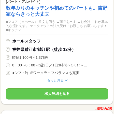
[パート・アルバイト]
数年ぶりのキッチンや初めてのパートも。吉野
家ならきっと大丈夫
■フロア（＝ホール） 注文を伺う →商品を出す →お会計 これが基本
的な流れです。 テイクアウトの注文受け・お渡しも お願いします！
■キッチン ...
ホールスタッフ
福井県鯖江市/鯖江駅（徒歩 12分）
時給1,100円～1,375円
0：00〜0：00 ≪週2日／1日3時間〜OK！≫ ...
●シフト制 ※ワークライフバランスも充実...
もっと見る
求人詳細を見る
1週間以内公開