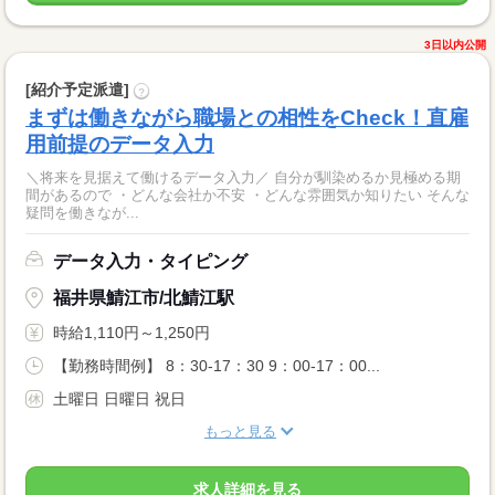
3日以内公開
[紹介予定派遣]
?
まずは働きながら職場との相性をCheck！直雇
用前提のデータ入力
＼将来を見据えて働けるデータ入力／ 自分が馴染めるか見極める期
間があるので ・どんな会社か不安 ・どんな雰囲気か知りたい そんな
疑問を働きなが...
データ入力・タイピング
福井県鯖江市/北鯖江駅
時給1,110円～1,250円
【勤務時間例】 8：30-17：30 9：00-17：00...
土曜日 日曜日 祝日
もっと見る
求人詳細を見る