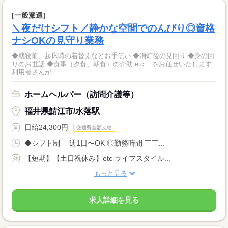
[一般派遣]
＼夜だけシフト／静かな空間でのんびり◎資格
ナシOKの見守り業務
◆就寝前、起床時の着替えなどお手伝い ◆消灯後の見回り ◆身の回
りのお世話 ◆食事（夕食、朝食）の介助 etc... をお任せいたします
利用者さんが...
ホームヘルパー（訪問介護等）
福井県鯖江市/水落駅
日給24,300円
交通費全額支給
◆シフト制 週1日〜OK ◎勤務時間 ￣￣...
【短期】【土日祝休み】etc ライフスタイル...
もっと見る
求人詳細を見る