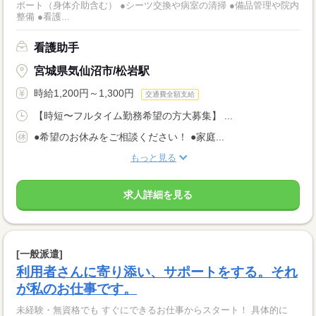
ポート（身体介助含む） ●シーツ交換や病室の清掃 ●備品管理や院内
整備 ●看護...
看護助手
宮城県気仙沼市/松岩駅
時給1,200円～1,300円
交通費全額支給
【時短〜フルタイム勤務希望の方大募集】 ...
●希望のお休みをご相談ください！ ●家庭...
もっと見る
求人詳細を見る
[一般派遣]
利用者さんに寄り添い、サポートをする。それ
が私のお仕事です。
未経験・無資格でも すぐにできるお仕事からスタート！ 具体的に