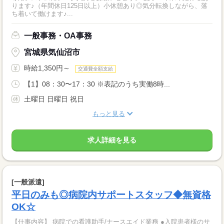
ります♪（年間休日125日以上）小休憩あり◎気分転換しながら、落
ち着いて働けます♪...
一般事務・OA事務
宮城県気仙沼市
時給1,350円～
交通費全額支給
【1】08：30〜17：30 ※表記のうち実働8時...
土曜日 日曜日 祝日
もっと見る
求人詳細を見る
[一般派遣]
平日のみも◎病院内サポートスタッフ◆無資格
OK☆
【仕事内容】 病院での看護助手/ナースエイド業務 ●入院患者様のサ