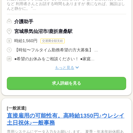
など 利用者さんとお話する時間もありますが 夜になれば、施設はし
んと静かに。 "...
介護助手
宮城県気仙沼市/鹿折唐桑駅
時給1,560円
交通費全額支給
【時短〜フルタイム勤務希望の方大募集】 ...
●希望のお休みをご相談ください！ ●家庭...
もっと見る
求人詳細を見る
[一般派遣]
直接雇用の可能性有。高時給1350円♪ウレシイ
土日祝休♪一般事務
専用システムにデータ入力をお願いします。 夏季・年末年始休暇あ