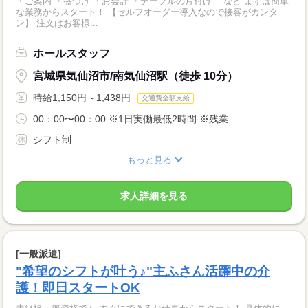
・ご案内 ・盛つけ ・お会計 ・テーブルの片付け など まずは簡単
な業務からスタート！ 【セルフオーダー導入なので接客がカンタ
ン】 注文はお客様...
ホールスタッフ
宮城県気仙沼市/南気仙沼駅（徒歩 10分）
時給1,150円～1,438円
交通費全額支給
00：00〜00：00 ※1日実働最低2時間 ※残業...
シフト制
もっと見る
求人詳細を見る
[一般派遣]
"希望のシフトが叶う♪"主ふさん活躍中の介
護！即日スタートOK