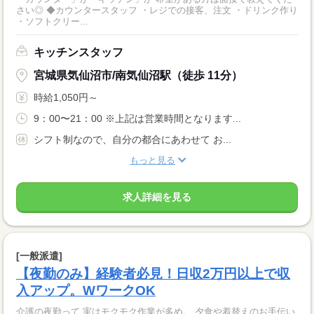
さい◎ ◆カウンタースタッフ ・レジでの接客、注文 ・ドリンク作り
・ソフトクリー...
キッチンスタッフ
宮城県気仙沼市/南気仙沼駅（徒歩 11分）
時給1,050円～
9：00〜21：00 ※上記は営業時間となります...
シフト制なので、自分の都合にあわせて お...
もっと見る
求人詳細を見る
[一般派遣]
【夜勤のみ】経験者必見！日収2万円以上で収
入アップ。WワークOK
介護の夜勤って 実はモクモク作業が多め。 夕食や着替えのお手伝い