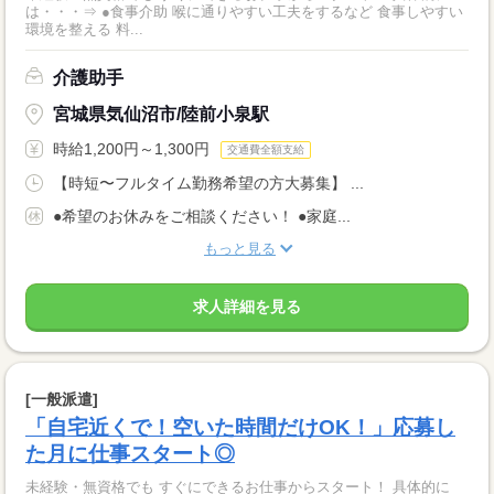
は・・・⇒ ●食事介助 喉に通りやすい工夫をするなど 食事しやすい
環境を整える 料...
介護助手
宮城県気仙沼市/陸前小泉駅
時給1,200円～1,300円
交通費全額支給
【時短〜フルタイム勤務希望の方大募集】 ...
●希望のお休みをご相談ください！ ●家庭...
もっと見る
求人詳細を見る
[一般派遣]
「自宅近くで！空いた時間だけOK！」応募し
た月に仕事スタート◎
未経験・無資格でも すぐにできるお仕事からスタート！ 具体的に