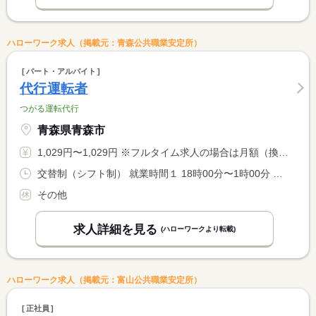
ハローワーク求人（掲載元：青森公共職業安定所）
パート・アルバイト
代行運転者
つがる運転代行
青森県青森市
1,029円〜1,029円 ※フルタイム求人の場合は月額（換算額）、パート求人の場合は時間額を表示しています。
交替制（シフト制） 就業時間１ 18時00分〜1時00分 就業時間２ 20時00分〜4時00分 就業時間３ 20時00分〜2時00分 又は 19時00分〜4時00分の時間の間の6時間以上 就業時間に関する特記事項 （１）〜（３）又は１９：００〜４：００の間の実働６〜８時間程 <BR> 度のシフト制 <BR> ※就業時間・日数については相談に応じますが、週所定労働時間は <BR> ３０時間未満になるように調整させていただきます。
その他
求人詳細を見る
(ハローワークより転載)
ハローワーク求人（掲載元：富山公共職業安定所）
正社員