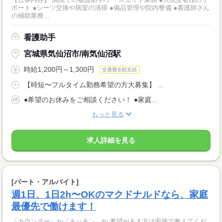
ポート ●シーツ交換や病室の清掃 ●備品管理や院内整備 ●看護師さん
の補助業務...
看護助手
宮城県気仙沼市/南気仙沼駅
時給1,200円～1,300円
交通費全額支給
【時短〜フルタイム勤務希望の方大募集】 ...
●希望のお休みをご相談ください！ ●家庭...
もっと見る
求人詳細を見る
[パート・アルバイト]
週1日、1日2h〜OKのマクドナルドなら、家庭
最優先で働けます！
「カウンター」か「キッチン」か 希望がある方は面接で教えてくだ