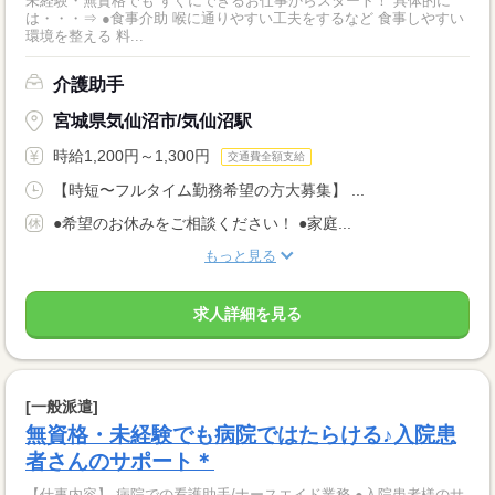
未経験・無資格でも すぐにできるお仕事からスタート！ 具体的に
は・・・⇒ ●食事介助 喉に通りやすい工夫をするなど 食事しやすい
環境を整える 料...
介護助手
宮城県気仙沼市/気仙沼駅
時給1,200円～1,300円
交通費全額支給
【時短〜フルタイム勤務希望の方大募集】 ...
●希望のお休みをご相談ください！ ●家庭...
もっと見る
求人詳細を見る
[一般派遣]
無資格・未経験でも病院ではたらける♪入院患
者さんのサポート＊
【仕事内容】 病院での看護助手/ナースエイド業務 ●入院患者様のサ