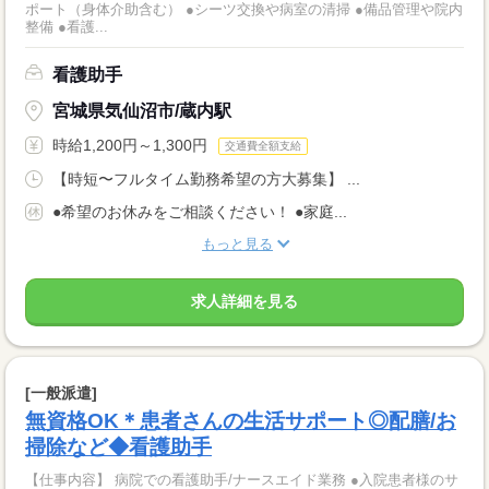
ポート（身体介助含む） ●シーツ交換や病室の清掃 ●備品管理や院内
整備 ●看護...
看護助手
宮城県気仙沼市/蔵内駅
時給1,200円～1,300円
交通費全額支給
【時短〜フルタイム勤務希望の方大募集】 ...
●希望のお休みをご相談ください！ ●家庭...
もっと見る
求人詳細を見る
[一般派遣]
無資格OK＊患者さんの生活サポート◎配膳/お
掃除など◆看護助手
【仕事内容】 病院での看護助手/ナースエイド業務 ●入院患者様のサ