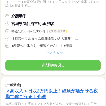
は・・・⇒ ●食事介助 喉に通りやすい工夫をするなど 食事しやすい
環境を整える 料...
介護助手
宮城県気仙沼市/小金沢駅
時給1,200円～1,300円
交通費全額支給
【時短〜フルタイム勤務希望の方大募集】 ...
●希望のお休みをご相談ください！ ●家庭...
もっと見る
求人詳細を見る
[一般派遣]
＜高収入＞日収2万円以上！経験が活かせる夜
勤で稼ごう★｜介護
介護の夜勤って 実はモクモク作業が多め。 夕食や着替えのお手伝い