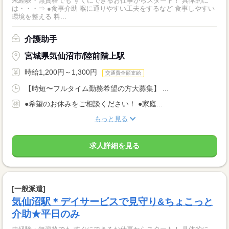
未経験・無資格でも すぐにできるお仕事からスタート！ 具体的に
は・・・⇒ ●食事介助 喉に通りやすい工夫をするなど 食事しやすい
環境を整える 料...
介護助手
宮城県気仙沼市/陸前階上駅
時給1,200円～1,300円
交通費全額支給
【時短〜フルタイム勤務希望の方大募集】 ...
●希望のお休みをご相談ください！ ●家庭...
もっと見る
求人詳細を見る
[一般派遣]
気仙沼駅＊デイサービスで見守り&ちょこっと
介助★平日のみ