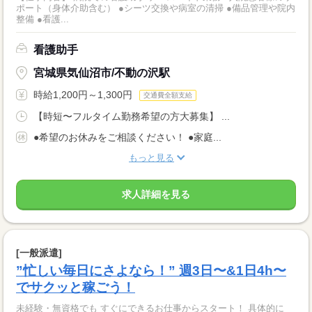
ポート（身体介助含む） ●シーツ交換や病室の清掃 ●備品管理や院内
整備 ●看護...
看護助手
宮城県気仙沼市/不動の沢駅
時給1,200円～1,300円
交通費全額支給
【時短〜フルタイム勤務希望の方大募集】 ...
●希望のお休みをご相談ください！ ●家庭...
もっと見る
求人詳細を見る
[一般派遣]
”忙しい毎日にさよなら！” 週3日〜&1日4h〜
でサクッと稼ごう！
未経験・無資格でも すぐにできるお仕事からスタート！ 具体的に