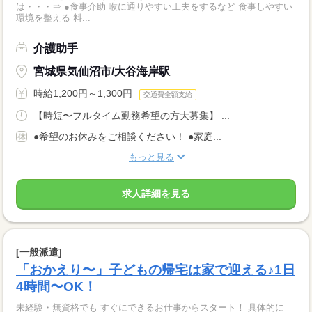
は・・・⇒ ●食事介助 喉に通りやすい工夫をするなど 食事しやすい
環境を整える 料...
介護助手
宮城県気仙沼市/大谷海岸駅
時給1,200円～1,300円
交通費全額支給
【時短〜フルタイム勤務希望の方大募集】 ...
●希望のお休みをご相談ください！ ●家庭...
もっと見る
求人詳細を見る
[一般派遣]
「おかえり〜」子どもの帰宅は家で迎える♪1日
4時間〜OK！
未経験・無資格でも すぐにできるお仕事からスタート！ 具体的に