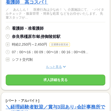
看護師 高コスパ！
／ あんしん！ 医療行為は少なめ！ ＼ 介護施設にて、 ・バイタ
ルチェック ・服薬管理 ・簡単な処置 などをお任せいたします。 先
輩スタッフが...
看護師・准看護師
奈良県橿原市/畝傍御陵前駅
時給2,250円～2,450円
交通費全額支給
07：00〜16：00 09：00〜18：00 16：00〜09...
シフト交代制
もっと見る
求人詳細を見る
[パート・アルバイト]
＼経理経験者歓迎／賞与3回あり♪会計事務所で