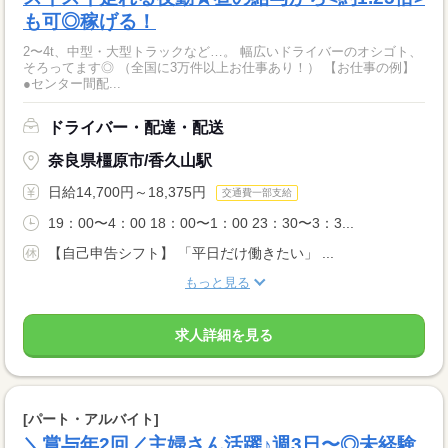
も可◎稼げる！
2〜4t、中型・大型トラックなど…。 幅広いドライバーのオシゴト、
そろってます◎ （全国に3万件以上お仕事あり！） 【お仕事の例】
●センター間配...
ドライバー・配達・配送
奈良県橿原市/香久山駅
日給14,700円～18,375円
交通費一部支給
19：00〜4：00 18：00〜1：00 23：30〜3：3...
【自己申告シフト】 「平日だけ働きたい」 ...
もっと見る
求人詳細を見る
[パート・アルバイト]
＼賞与年2回／主婦さん活躍♪週3日〜◎未経験