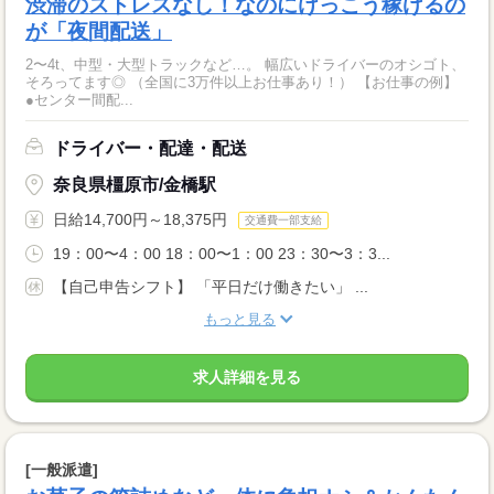
渋滞のストレスなし！なのにけっこう稼げるの
が「夜間配送」
2〜4t、中型・大型トラックなど…。 幅広いドライバーのオシゴト、
そろってます◎ （全国に3万件以上お仕事あり！） 【お仕事の例】
●センター間配...
ドライバー・配達・配送
奈良県橿原市/金橋駅
日給14,700円～18,375円
交通費一部支給
19：00〜4：00 18：00〜1：00 23：30〜3：3...
【自己申告シフト】 「平日だけ働きたい」 ...
もっと見る
求人詳細を見る
[一般派遣]