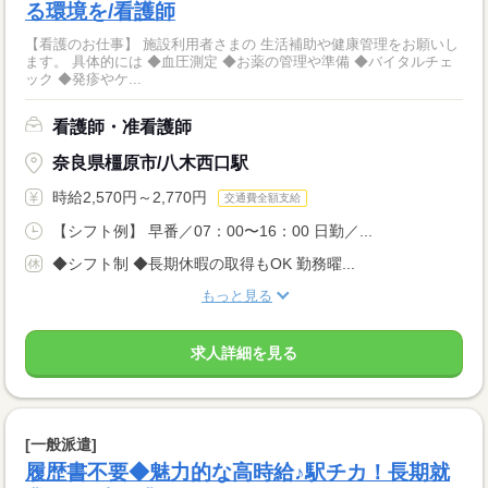
る環境を/看護師
【看護のお仕事】 施設利用者さまの 生活補助や健康管理をお願いし
ます。 具体的には ◆血圧測定 ◆お薬の管理や準備 ◆バイタルチェ
ック ◆発疹やケ...
看護師・准看護師
奈良県橿原市/八木西口駅
時給2,570円～2,770円
交通費全額支給
【シフト例】 早番／07：00〜16：00 日勤／...
◆シフト制 ◆長期休暇の取得もOK 勤務曜...
もっと見る
求人詳細を見る
[一般派遣]
履歴書不要◆魅力的な高時給♪駅チカ！長期就