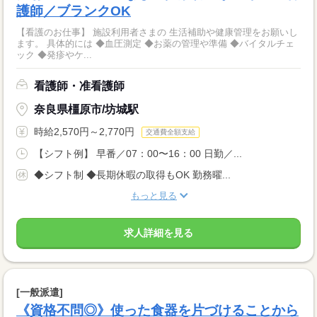
護師／ブランクOK
【看護のお仕事】 施設利用者さまの 生活補助や健康管理をお願いし
ます。 具体的には ◆血圧測定 ◆お薬の管理や準備 ◆バイタルチェ
ック ◆発疹やケ...
看護師・准看護師
奈良県橿原市/坊城駅
時給2,570円～2,770円
交通費全額支給
【シフト例】 早番／07：00〜16：00 日勤／...
◆シフト制 ◆長期休暇の取得もOK 勤務曜...
もっと見る
求人詳細を見る
[一般派遣]
《資格不問◎》使った食器を片づけることから