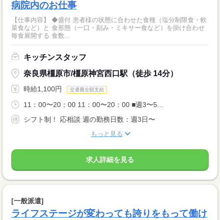
病院内のお仕事
【仕事内容】 ◆盛付 患者様の状態に合わせた食種（塩分制限食・軟
菜食など）と 食形態（一口・刻み・ミキサー食など）を掛け合わせ
毎食展開する 食数...
キッチンスタッフ
奈良県橿原市/橿原神宮西口駅（徒歩 14分）
時給1,100円
交通費全額支給
11：00〜20：00 11：00〜20：00 ■週3〜5...
シフト制！ 応相談 週の勤務日数：週3日〜
もっと見る
求人詳細を見る
[一般派遣]
ライフステージが変わっても誇りをもって働け