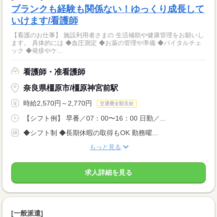
ブランクも経験も関係ない！ゆっくり成長して
いけます/看護師
【看護のお仕事】 施設利用者さまの 生活補助や健康管理をお願いし
ます。 具体的には ◆血圧測定 ◆お薬の管理や準備 ◆バイタルチェ
ック ◆発疹やケ...
看護師・准看護師
奈良県橿原市/橿原神宮前駅
時給2,570円～2,770円
交通費全額支給
【シフト例】 早番／07：00〜16：00 日勤／...
◆シフト制 ◆長期休暇の取得もOK 勤務曜...
もっと見る
求人詳細を見る
[一般派遣]