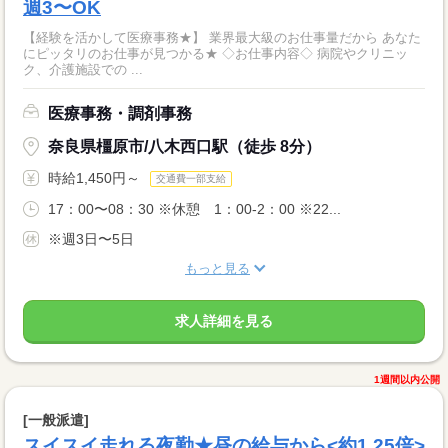
週3〜OK
【経験を活かして医療事務★】 業界最大級のお仕事量だから あなた
にピッタリのお仕事が見つかる★ ◇お仕事内容◇ 病院やクリニッ
ク、介護施設での ...
医療事務・調剤事務
奈良県橿原市/八木西口駅（徒歩 8分）
時給1,450円～
交通費一部支給
17：00〜08：30 ※休憩 1：00-2：00 ※22...
※週3日〜5日
もっと見る
求人詳細を見る
1週間以内公開
[一般派遣]
スイスイ走れる夜勤★昼の給与から<約1.25倍>