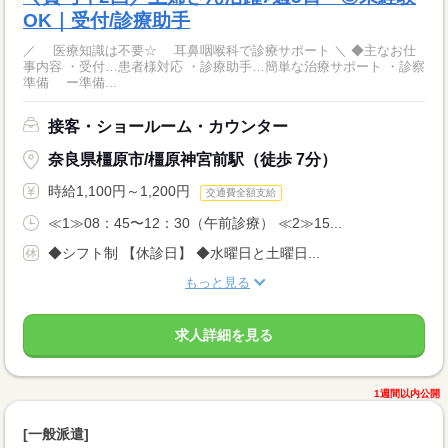
OK｜受付/診療助手
／ 医療知識は不要☆ 耳鼻咽喉科で診療サポート ＼ ◆主なお仕
事内容 ・受付…患者様対応 ・診療助手…簡単な治療サポート ・診察
準備 ー準備...
接客・ショールーム・カウンター
奈良県橿原市/橿原神宮前駅（徒歩 7分）
時給1,100円～1,200円
交通費全額支給
≪1≫08：45〜12：30（午前診療） ≪2≫15...
◆シフト制 【休診日】 ◆水曜日と土曜日...
もっと見る
求人詳細を見る
1週間以内公開
[一般派遣]