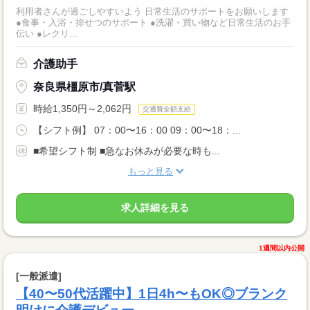
利用者さんが過ごしやすいよう 日常生活のサポートをお願いします
●食事・入浴・排せつのサポート ●洗濯・買い物など日常生活のお手
伝い ●レクリ...
介護助手
奈良県橿原市/真菅駅
時給1,350円～2,062円
交通費全額支給
【シフト例】 07：00〜16：00 09：00〜18：...
■希望シフト制 ■急なお休みが必要な時も...
もっと見る
求人詳細を見る
1週間以内公開
[一般派遣]
【40〜50代活躍中】1日4h〜もOK◎ブランク