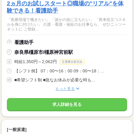
2ヵ月のお試しスタート◎職場の"リアル"を体
験できる！看護助手
「医療現場で働きたい」 「誰かの役に立ちたい」 「将来役立つスキ
ルを身に付けたい」 介護・看護・福祉のお仕事なら、 ぜひニッソー
ネットに ご登録...
看護助手
奈良県橿原市/橿原神宮前駅
時給1,350円～2,062円
交通費全額支給
【シフト例】 07：00〜16：00 09：00〜18：...
■希望シフト制 ■急なお休みが必要な時も...
もっと見る
求人詳細を見る
[一般派遣]