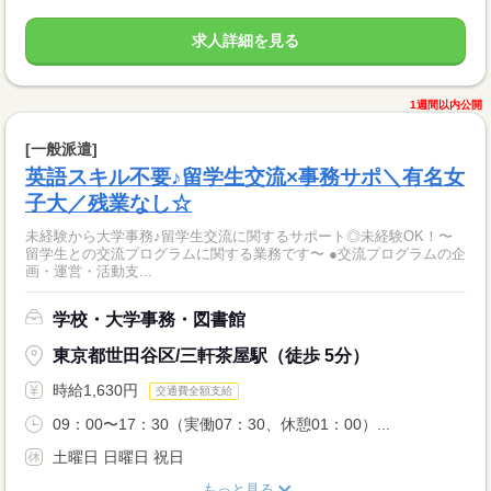
求人詳細を見る
1週間以内公開
[一般派遣]
英語スキル不要♪留学生交流×事務サポ＼有名女
子大／残業なし☆
未経験から大学事務♪留学生交流に関するサポート◎未経験OK！〜
留学生との交流プログラムに関する業務です〜 ●交流プログラムの企
画・運営・活動支...
学校・大学事務・図書館
東京都世田谷区/三軒茶屋駅（徒歩 5分）
時給1,630円
交通費全額支給
09：00〜17：30（実働07：30、休憩01：00）...
土曜日 日曜日 祝日
もっと見る