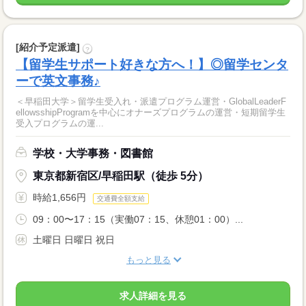
[紹介予定派遣]
?
【留学生サポート好きな方へ！】◎留学センタ
ーで英文事務♪
＜早稲田大学＞留学生受入れ・派遣プログラム運営・GlobalLeaderF
ellowsshipProgramを中心にオナーズプログラムの運営・短期留学生
受入プログラムの運...
学校・大学事務・図書館
東京都新宿区/早稲田駅（徒歩 5分）
時給1,656円
交通費全額支給
09：00〜17：15（実働07：15、休憩01：00）...
土曜日 日曜日 祝日
もっと見る
求人詳細を見る