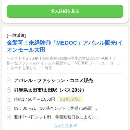
求人詳細を見る
[一般派遣]
金髪可！未経験◎「MEDOC」アパレル販売/イ
オンモール太田
＼シフト固定もOK！時短勤務6時間〜学生の方は3時間〜OK！／
様々なブランドのアイテムを展開する「MEDOC メドック」 コーデ
ィネートも楽しく、ご自身...
アパレル・ファッション・コスメ販売
群馬県太田市/太田駅（バス 20分）
時給1,450円～1,550円
交通費全額支給
09：30〜21：30 基本シフト：実働7.5時間 ...
週休2〜4日シフト制（希望勤務日数による）...
もっと見る