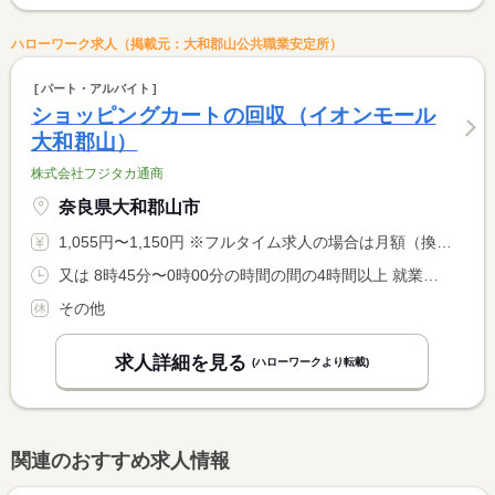
ハローワーク求人（掲載元：大和郡山公共職業安定所）
パート・アルバイト
ショッピングカートの回収（イオンモール
大和郡山）
株式会社フジタカ通商
奈良県大和郡山市
1,055円〜1,150円 ※フルタイム求人の場合は月額（換算額）、パート求人の場合は時間額を表示しています。
又は 8時45分〜0時00分の時間の間の4時間以上 就業時間に関する特記事項 ８：４５〜２２：００の間の４時間または８時間。 <BR> ※時間帯は応相談。
その他
求人詳細を見る
(ハローワークより転載)
関連のおすすめ求人情報