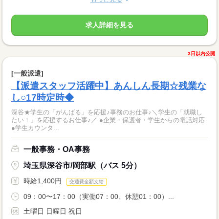
求人詳細を見る
3日以内公開
[一般派遣]
【派遣スタッフ活躍中】あんしん長期☆残業な
し○17時定時◆
深谷★学生の「がんばる」を応援♪事務のお仕事♪＼学生の「就職し
たい！」を応援するお仕事♪／ ●企業・保護者・学生からの電話対応
●学生カウンタ...
一般事務・OA事務
埼玉県深谷市/岡部駅（バス 5分）
時給1,400円
交通費全額支給
09：00〜17：00（実働07：00、休憩01：00）...
土曜日 日曜日 祝日