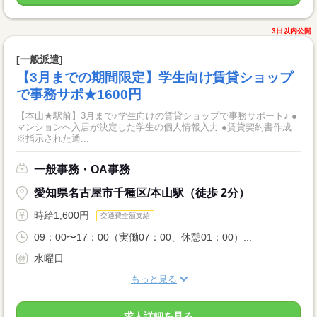
3日以内公開
[一般派遣]
【3月までの期間限定】学生向け賃貸ショップ
で事務サポ★1600円
【本山★駅前】3月まで♪学生向けの賃貸ショップで事務サポート♪ ●
マンションへ入居が決定した学生の個人情報入力 ●賃貸契約書作成
※指示された通...
一般事務・OA事務
愛知県名古屋市千種区/本山駅（徒歩 2分）
時給1,600円
交通費全額支給
09：00〜17：00（実働07：00、休憩01：00）...
水曜日
もっと見る
求人詳細を見る