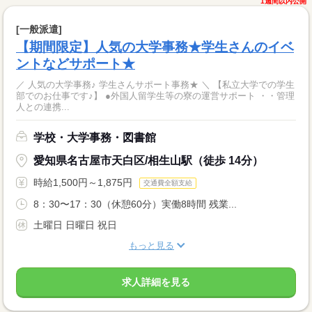
1週間以内公開
[一般派遣]
【期間限定】人気の大学事務★学生さんのイベ
ントなどサポート★
／ 人気の大学事務♪ 学生さんサポート事務★ ＼ 【私立大学での学生
部でのお仕事です♪】 ●外国人留学生等の寮の運営サポート ・・管理
人との連携...
学校・大学事務・図書館
愛知県名古屋市天白区/相生山駅（徒歩 14分）
時給1,500円～1,875円
交通費全額支給
8：30〜17：30（休憩60分）実働8時間 残業...
土曜日 日曜日 祝日
もっと見る
求人詳細を見る