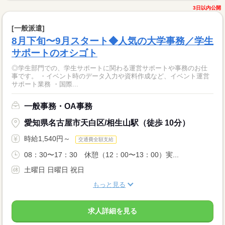
3日以内公開
[一般派遣]
8月下旬〜9月スタート◆人気の大学事務／学生
サポートのオシゴト
◎学生部門での、学生サポートに関わる運営サポートや事務のお仕
事です。 ・イベント時のデータ入力や資料作成など、イベント運営
サポート業務 ・国際...
一般事務・OA事務
愛知県名古屋市天白区/相生山駅（徒歩 10分）
時給1,540円～
交通費全額支給
08：30〜17：30 休憩（12：00〜13：00）実...
土曜日 日曜日 祝日
もっと見る
求人詳細を見る