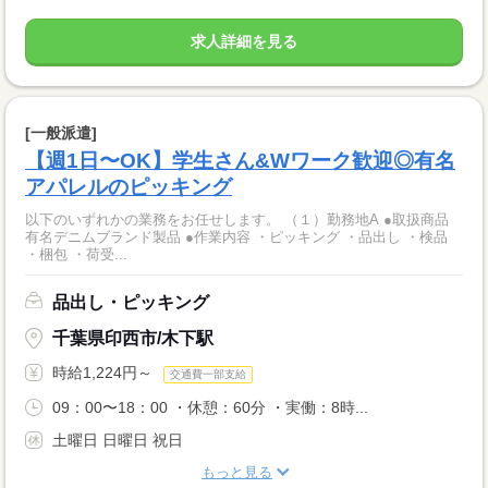
求人詳細を見る
[一般派遣]
【週1日〜OK】学生さん&Wワーク歓迎◎有名
アパレルのピッキング
以下のいずれかの業務をお任せします。 （１）勤務地A ●取扱商品
有名デニムブランド製品 ●作業内容 ・ピッキング ・品出し ・検品
・梱包 ・荷受...
品出し・ピッキング
千葉県印西市/木下駅
時給1,224円～
交通費一部支給
09：00〜18：00 ・休憩：60分 ・実働：8時...
土曜日 日曜日 祝日
もっと見る