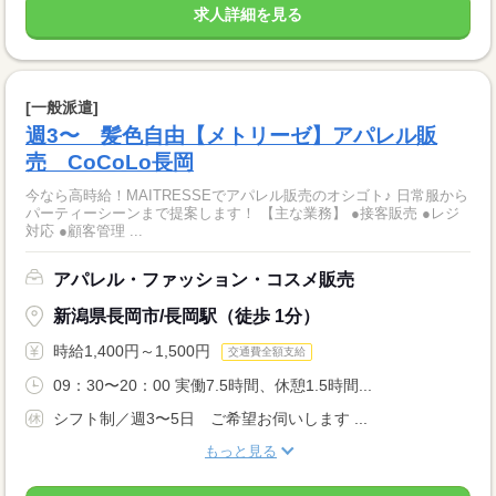
求人詳細を見る
[一般派遣]
週3〜 髪色自由【メトリーゼ】アパレル販
売 CoCoLo長岡
今なら高時給！MAITRESSEでアパレル販売のオシゴト♪ 日常服から
パーティーシーンまで提案します！ 【主な業務】 ●接客販売 ●レジ
対応 ●顧客管理 ...
アパレル・ファッション・コスメ販売
新潟県長岡市/長岡駅（徒歩 1分）
時給1,400円～1,500円
交通費全額支給
09：30〜20：00 実働7.5時間、休憩1.5時間...
シフト制／週3〜5日 ご希望お伺いします ...
もっと見る