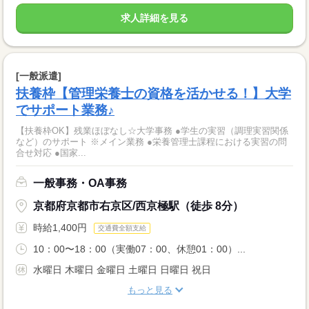
求人詳細を見る
[一般派遣]
扶養枠【管理栄養士の資格を活かせる！】大学
でサポート業務♪
【扶養枠OK】残業ほぼなし☆大学事務 ●学生の実習（調理実習関係
など）のサポート ※メイン業務 ●栄養管理士課程における実習の問
合せ対応 ●国家...
一般事務・OA事務
京都府京都市右京区/西京極駅（徒歩 8分）
時給1,400円
交通費全額支給
10：00〜18：00（実働07：00、休憩01：00）...
水曜日 木曜日 金曜日 土曜日 日曜日 祝日
もっと見る