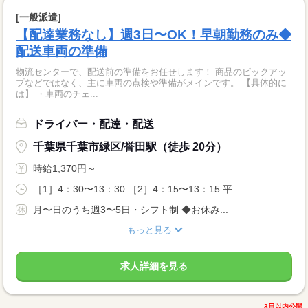
[一般派遣]
【配達業務なし】週3日〜OK！早朝勤務のみ◆
配送車両の準備
物流センターで、配送前の準備をお任せします！ 商品のピックアッ
プなどではなく、主に車両の点検や準備がメインです。 【具体的に
は】 ・車両のチェ...
ドライバー・配達・配送
千葉県千葉市緑区/誉田駅（徒歩 20分）
時給1,370円～
［1］4：30〜13：30 ［2］4：15〜13：15 平...
月〜日のうち週3〜5日・シフト制 ◆お休み...
もっと見る
求人詳細を見る
3日以内公開