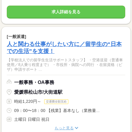
求人詳細を見る
[一般派遣]
人と関わる仕事がしたい方に／留学生の“日本
での生活”を支援！
【学校法人での留学生生活サポートスタッフ】 ・空港送迎（普通車
使用／8人乗り程度まで） ・市役所・病院への同行 ・在留資格（ビ
ザ）申請サポート ...
一般事務・OA事務
愛媛県松山市/大街道駅
時給1,220円～
交通費全額支給
09：00〜18：00 【残業】基本なし（業務量...
土曜日 日曜日 祝日
もっと見る