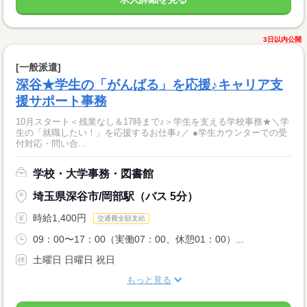
3日以内公開
[一般派遣]
深谷★学生の「がんばる」を応援♪キャリア支
援サポート事務
10月スタート＜残業なし＆17時まで♪＞学生を支える学校事務★＼学
生の「就職したい！」を応援するお仕事♪／ ●学生カウンターでの受
付対応・問い合...
学校・大学事務・図書館
埼玉県深谷市/岡部駅（バス 5分）
時給1,400円
交通費全額支給
09：00〜17：00（実働07：00、休憩01：00）...
土曜日 日曜日 祝日
もっと見る