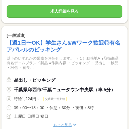
求人詳細を見る
[一般派遣]
【週1日〜OK】学生さん&Wワーク歓迎◎有名
アパレルのピッキング
以下のいずれかの業務をお任せします。 （１）勤務地A ●取扱商品
有名デニムブランド製品 ●作業内容 ・ピッキング ・品出し ・検品
・梱包 ・荷受...
品出し・ピッキング
千葉県印西市/千葉ニュータウン中央駅（車 5分）
時給1,224円～
交通費一部支給
09：00〜18：00 ・休憩：60分 ・実働：8時...
土曜日 日曜日 祝日
もっと見る