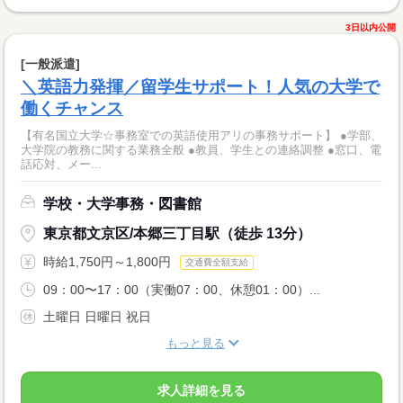
3日以内公開
[一般派遣]
＼英語力発揮／留学生サポート！人気の大学で
働くチャンス
【有名国立大学☆事務室での英語使用アリの事務サポート】 ●学部、
大学院の教務に関する業務全般 ●教員、学生との連絡調整 ●窓口、電
話応対、メー...
学校・大学事務・図書館
東京都文京区/本郷三丁目駅（徒歩 13分）
時給1,750円～1,800円
交通費全額支給
09：00〜17：00（実働07：00、休憩01：00）...
土曜日 日曜日 祝日
もっと見る
求人詳細を見る