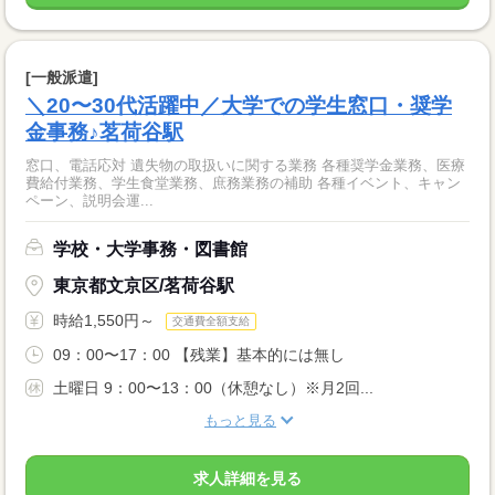
[一般派遣]
＼20〜30代活躍中／大学での学生窓口・奨学
金事務♪茗荷谷駅
窓口、電話応対 遺失物の取扱いに関する業務 各種奨学金業務、医療
費給付業務、学生食堂業務、庶務業務の補助 各種イベント、キャン
ペーン、説明会運...
学校・大学事務・図書館
東京都文京区/茗荷谷駅
時給1,550円～
交通費全額支給
09：00〜17：00 【残業】基本的には無し
土曜日 9：00〜13：00（休憩なし）※月2回...
もっと見る
求人詳細を見る