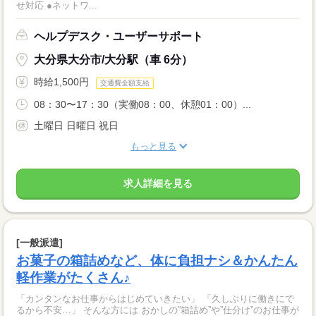
せ対応 ●ネットワ...
ヘルプデスク・ユーザーサポート
大分県大分市/大分駅（車 6分）
時給1,500円
交通費全額支給
08：30〜17：30（実働08：00、休憩01：00）...
土曜日 日曜日 祝日
もっと見る
求人詳細を見る
[一般派遣]
お菓子の箱詰めなど、体に負担ナシ＆かんたん
軽作業がたくさん♪
「カンタンなお仕事からはじめていきたい」 「久しぶりに働きにで
るから不安…」 そんな方には おかしの”箱詰め”や”仕分け”のお仕事が