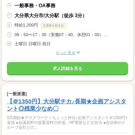
一般事務・OA事務
大分県大分市/大分駅（徒歩 3分）
時給1,200円
交通費全額支給
08：50〜17：30（実働07：40、休憩01：00）...
土曜日 日曜日 祝日
もっと見る
求人詳細を見る
[一般派遣]
【＠1350円】大分駅チカ♪長期★企画アシスタ
ント◎残業少なめ〇
9月開始★デスクワーク＋ちょっと外出♪企画アシスタント＠1350円×
金池 ●会議資料や提案資料の作成、HP更新などを担当 ●自治体やグ
ループ会社との...