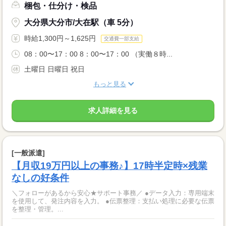
梱包・仕分け・検品
大分県大分市/大在駅（車 5分）
時給1,300円～1,625円
交通費一部支給
08：00〜17：00 8：00〜17：00 （実働８時...
土曜日 日曜日 祝日
もっと見る
求人詳細を見る
[一般派遣]
【月収19万円以上の事務♪】17時半定時×残業
なしの好条件
＼フォローがあるから安心★サポート事務／ ●データ入力：専用端末
を使用して、発注内容を入力。 ●伝票整理：支払い処理に必要な伝票
を整理・管理。...