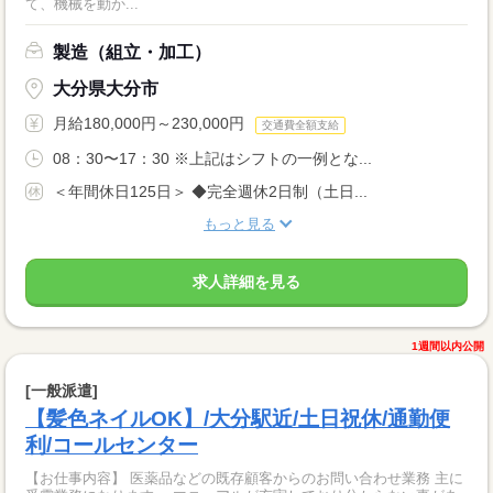
て、機械を動か...
製造（組立・加工）
大分県大分市
月給180,000円～230,000円
交通費全額支給
08：30〜17：30 ※上記はシフトの一例とな...
＜年間休日125日＞ ◆完全週休2日制（土日...
もっと見る
求人詳細を見る
1週間以内公開
[一般派遣]
【髪色ネイルOK】/大分駅近/土日祝休/通勤便
利/コールセンター
【お仕事内容】 医薬品などの既存顧客からのお問い合わせ業務 主に