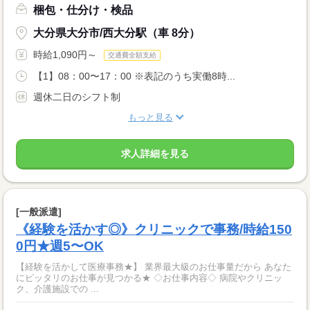
梱包・仕分け・検品
大分県大分市/西大分駅（車 8分）
時給1,090円～
交通費全額支給
【1】08：00〜17：00 ※表記のうち実働8時...
週休二日のシフト制
もっと見る
求人詳細を見る
[一般派遣]
《経験を活かす◎》クリニックで事務/時給150
0円★週5〜OK
【経験を活かして医療事務★】 業界最大級のお仕事量だから あなた
にピッタリのお仕事が見つかる★ ◇お仕事内容◇ 病院やクリニッ
ク、介護施設での ...