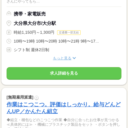
さんにやってもら...
携帯・家電販売
大分県大分市/大分駅
時給1,150円～1,300円
交通費一部支給
10時〜19時 10時〜20時 10時〜21時 9時〜17...
シフト制 週休2日制
もっと見る
求人詳細を見る
[無期雇用派遣]
?
作業はこつこつ。評価はしっかり。給与どんど
んUP／かんたん組立
◆組立・梱包などのこつこつ作業 ◆自分に合ったお仕事が見つかる
≪具体的には≫ ・機械にプラスチック製品をセット ・ボタンを押し