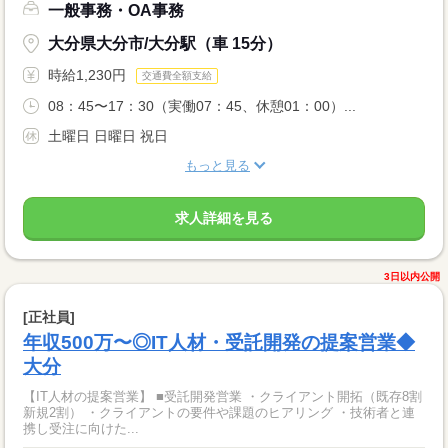
一般事務・OA事務
大分県大分市/大分駅（車 15分）
時給1,230円
交通費全額支給
08：45〜17：30（実働07：45、休憩01：00）...
土曜日 日曜日 祝日
もっと見る
求人詳細を見る
3日以内公開
[正社員]
年収500万〜◎IT人材・受託開発の提案営業◆
大分
【IT人材の提案営業】 ■受託開発営業 ・クライアント開拓（既存8割
新規2割） ・クライアントの要件や課題のヒアリング ・技術者と連
携し受注に向けた...