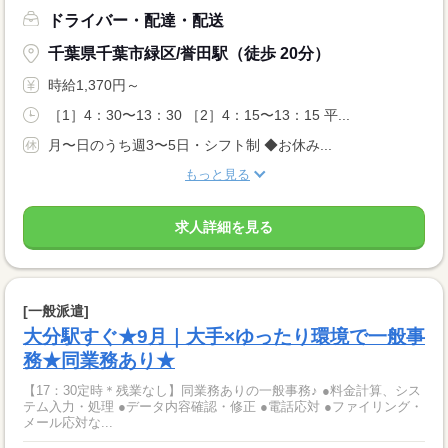
ドライバー・配達・配送
千葉県千葉市緑区/誉田駅（徒歩 20分）
時給1,370円～
［1］4：30〜13：30 ［2］4：15〜13：15 平...
月〜日のうち週3〜5日・シフト制 ◆お休み...
もっと見る
求人詳細を見る
[一般派遣]
大分駅すぐ★9月｜大手×ゆったり環境で一般事
務★同業務あり★
【17：30定時＊残業なし】同業務ありの一般事務♪ ●料金計算、シス
テム入力・処理 ●データ内容確認・修正 ●電話応対 ●ファイリング・
メール応対な...