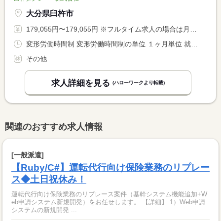
大分県臼杵市
179,055円〜179,055円 ※フルタイム求人の場合は月額（換算額）、パート求人の場合は時間額を表示しています。
変形労働時間制 変形労働時間制の単位 １ヶ月単位 就業時間１ 19時00分〜3時00分 又は 18時00分〜3時00分の時間の間の8時間程度
その他
求人詳細を見る
(ハローワークより転載)
関連のおすすめ求人情報
[一般派遣]
【Ruby/C#】運転代行向け保険業務のリプレー
ス◆土日祝休み！
運転代行向け保険業務のリプレース案件（基幹システム機能追加+W
eb申請システム新規開発）をお任せします。 【詳細】 1）Web申請
システムの新規開発 ...