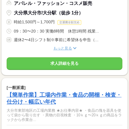
アパレル・ファッション・コスメ販売
大分県大分市/大分駅（徒歩 1分）
時給1,500円～1,700円
交通費全額支給
09：30〜20：30 実働8時間 休憩1時間 残業...
週休2〜4日シフト制※事前に希望休を申告（...
もっと見る
求人詳細を見る
[一般派遣]
【簡単作業】工場内作業・食品の開梱・検査・
仕分け・幅広い年代
大分市東部地区の工場内業務 ★お仕事内容★ ・食品の塊を器具を使
って袋から取り出す ・異物の目視検査 ・10ｋｇ〜20ｋｇの商品をラ
ックから作業台...