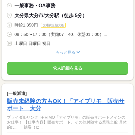
一般事務・OA事務
大分県大分市/大分駅（徒歩 5分）
時給1,350円
交通費全額支給
08：50〜17：30（実働07：40、休憩01：00）...
土曜日 日曜日 祝日
もっと見る
求人詳細を見る
[一般派遣]
販売未経験の方もOK！「アイプリモ」販売サ
ポート 大分
ブライダルリング I-PRIMO「アイプリモ」の販売サポートメインの
お仕事！ 【仕事内容】販売サポート、その他付随する業務全般 具体
的に… ・接客（ヒ...