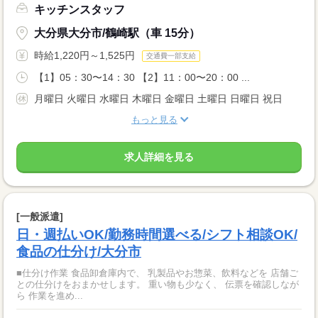
キッチンスタッフ
大分県大分市/鶴崎駅（車 15分）
時給1,220円～1,525円
交通費一部支給
【1】05：30〜14：30 【2】11：00〜20：00 ...
月曜日 火曜日 水曜日 木曜日 金曜日 土曜日 日曜日 祝日
もっと見る
求人詳細を見る
[一般派遣]
日・週払いOK/勤務時間選べる/シフト相談OK/
食品の仕分け/大分市
■仕分け作業 食品卸倉庫内で、 乳製品やお惣菜、飲料などを 店舗ご
との仕分けをおまかせします。 重い物も少なく、 伝票を確認しなが
ら 作業を進め...