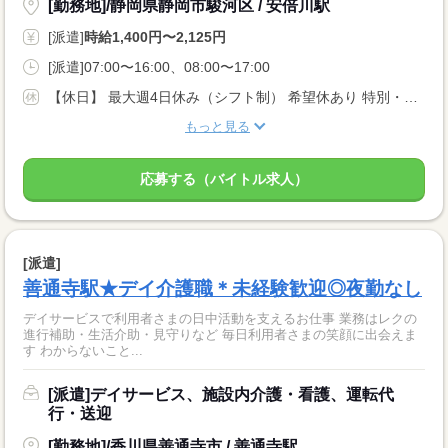
[勤務地]/静岡県静岡市駿河区 / 安倍川駅
[派遣]
時給1,400円〜2,125円
[派遣]07:00〜16:00、08:00〜17:00
【休日】 最大週4日休み（シフト制） 希望休あり 特別・有給休暇あり
もっと見る
応募する（バイトル求人）
[派遣]
善通寺駅★デイ介護職＊未経験歓迎◎夜勤なし
デイサービスで利用者さまの日中活動を支えるお仕事 業務はレクの
進行補助・生活介助・見守りなど 毎日利用者さまの笑顔に出会えま
す わからないこと...
[派遣]デイサービス、施設内介護・看護、運転代
行・送迎
[勤務地]/香川県善通寺市 / 善通寺駅