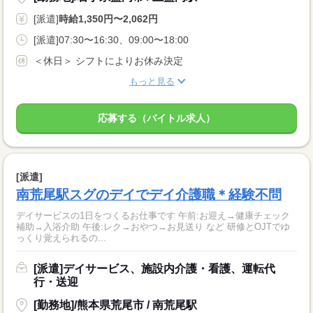
[派遣]
時給1,350円〜2,062円
[派遣]07:30〜16:30、09:00〜18:00
＜休日＞ シフトによりお休み決定
もっと見る
応募する（バイトル求人）
[派遣]
南荒尾駅スグのデイでデイ介護職＊経験不問
デイサービスの1日をつくるお仕事です 午前:お迎え→健康チェック
補助→入浴介助 午後:レク→おやつ→お見送り など 研修とOJTでゆ
っくり覚えられるの...
[派遣]デイサービス、施設内介護・看護、運転代
行・送迎
[勤務地]/熊本県荒尾市 / 南荒尾駅