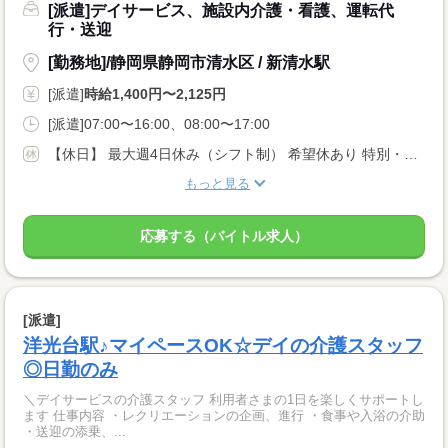
[派遣]デイサービス、施設内介護・看護、運転代
行・送迎
[勤務地]/静岡県静岡市清水区 / 新清水駅
[派遣]
時給1,400円〜2,125円
[派遣]07:00〜16:00、08:00〜17:00
【休日】 最大週4日休み（シフト制） 希望休あり 特別・有給休暇あり
もっと見る
応募する（バイトル求人）
[派遣]
洋光台駅♪マイペースOK☆デイの介護スタッフ
◎日勤のみ
＼デイサービスの介護スタッフ 利用者さまの1日を楽しくサポートし
ます 仕事内容 ・レクリエーションの企画、進行 ・食事や入浴の介助
・送迎の添乗、...