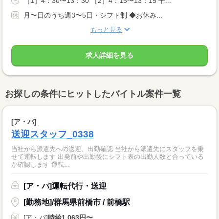
［1］4：30〜13：30 ［2］4：15〜13：15 平...
月〜日のうち週3〜5日・シフト制 ◆お休み...
もっと見る
求人詳細を見る
お探しの条件にヒットしたバイトル案件一覧
[ア・パ]
送迎スタッフ_0338
当社から派遣先への送迎、出勤確認 当社から派遣先にスタッフを乗
せて運転します 出発前や出勤後にシフト表の出勤人数と合っている
か確認します 運転...
[ア・パ]運転代行・送迎
[勤務地]/群馬県前橋市 / 前橋駅
[ア・パ]
時給1,063円〜