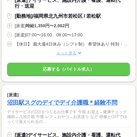
[派遣]デイサービス、施設内介護・看護、運転代
行・送迎
[勤務地]/福岡県北九州市若松区 / 若松駅
[派遣]
時給1,350円〜2,062円
[派遣]07:00〜16:00、08:00〜17:00
【休日】 最大週4日休み（シフト制） 希望休あり 特別・有給休暇あり
もっと見る
応募する（バイトル求人）
[派遣]
沼田駅スグのデイでデイ介護職＊経験不問
デイサービスの1日をつくるお仕事です 午前:お迎え→健康チェック
補助→入浴介助 午後:レク→おやつ→お見送り など 研修とOJTでゆ
っくり覚えられるの...
[派遣]デイサービス、施設内介護・看護、運転代