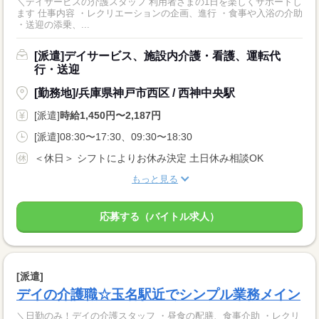
＼デイサービスの介護スタッフ 利用者さまの1日を楽しくサポートし
ます 仕事内容 ・レクリエーションの企画、進行 ・食事や入浴の介助
・送迎の添乗、...
[派遣]デイサービス、施設内介護・看護、運転代
行・送迎
[勤務地]/兵庫県神戸市西区 / 西神中央駅
[派遣]
時給1,450円〜2,187円
[派遣]08:30〜17:30、09:30〜18:30
＜休日＞ シフトによりお休み決定 土日休み相談OK
もっと見る
応募する（バイトル求人）
[派遣]
デイの介護職☆玉名駅近でシンプル業務メイン
＼日勤のみ！デイの介護スタッフ ・昼食の配膳、食事介助 ・レクリ