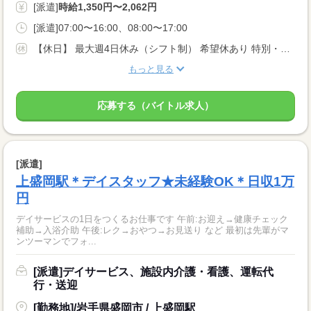
[派遣]
時給1,350円〜2,062円
[派遣]07:00〜16:00、08:00〜17:00
【休日】 最大週4日休み（シフト制） 希望休あり 特別・有給休暇あり
もっと見る
応募する（バイトル求人）
[派遣]
上盛岡駅＊デイスタッフ★未経験OK＊日収1万
円
デイサービスの1日をつくるお仕事です 午前:お迎え→健康チェック
補助→入浴介助 午後:レク→おやつ→お見送り など 最初は先輩がマ
ンツーマンでフォ...
[派遣]デイサービス、施設内介護・看護、運転代
行・送迎
[勤務地]/岩手県盛岡市 / 上盛岡駅