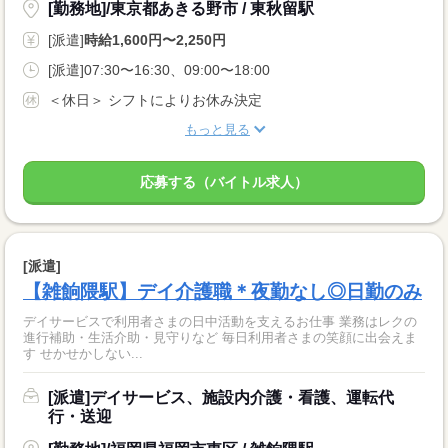
[勤務地]/東京都あきる野市 / 東秋留駅
[派遣]
時給1,600円〜2,250円
[派遣]07:30〜16:30、09:00〜18:00
＜休日＞ シフトによりお休み決定
もっと見る
応募する（バイトル求人）
[派遣]
【雑餉隈駅】デイ介護職＊夜勤なし◎日勤のみ
デイサービスで利用者さまの日中活動を支えるお仕事 業務はレクの
進行補助・生活介助・見守りなど 毎日利用者さまの笑顔に出会えま
す せかせかしない...
[派遣]デイサービス、施設内介護・看護、運転代
行・送迎