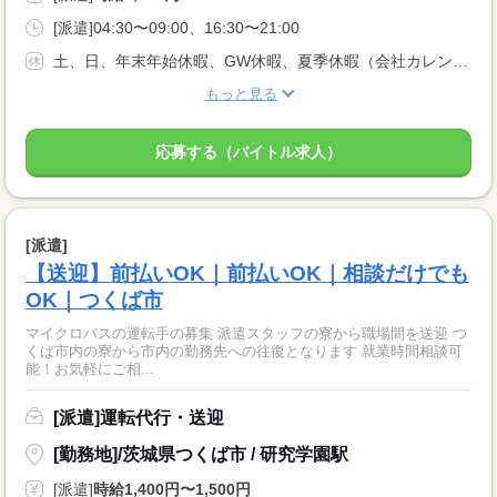
[派遣]04:30〜09:00、16:30〜21:00
土、日、年末年始休暇、GW休暇、夏季休暇（会社カレンダーに準ずる）
もっと見る
応募する（バイトル求人）
[派遣]
【送迎】前払いOK｜前払いOK｜相談だけでも
OK｜つくば市
マイクロバスの運転手の募集 派遣スタッフの寮から職場間を送迎 つ
くば市内の寮から市内の勤務先への往復となります 就業時間相談可
能！お気軽にご相...
[派遣]運転代行・送迎
[勤務地]/茨城県つくば市 / 研究学園駅
[派遣]
時給1,400円〜1,500円