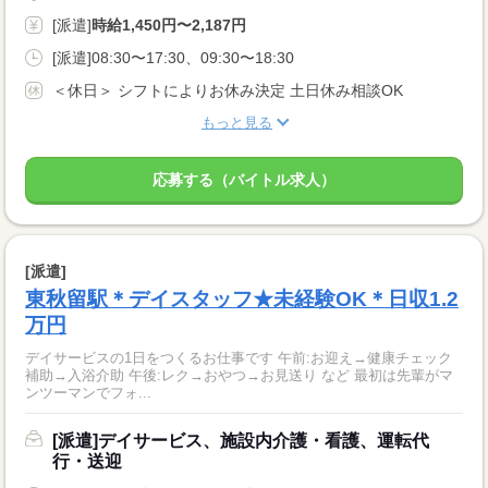
[派遣]
時給1,450円〜2,187円
[派遣]08:30〜17:30、09:30〜18:30
＜休日＞ シフトによりお休み決定 土日休み相談OK
もっと見る
応募する（バイトル求人）
[派遣]
東秋留駅＊デイスタッフ★未経験OK＊日収1.2
万円
デイサービスの1日をつくるお仕事です 午前:お迎え→健康チェック
補助→入浴介助 午後:レク→おやつ→お見送り など 最初は先輩がマ
ンツーマンでフォ...
[派遣]デイサービス、施設内介護・看護、運転代
行・送迎