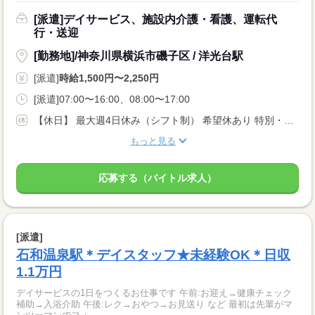
[派遣]デイサービス、施設内介護・看護、運転代
行・送迎
[勤務地]/神奈川県横浜市磯子区 / 洋光台駅
[派遣]
時給1,500円〜2,250円
[派遣]07:00〜16:00、08:00〜17:00
【休日】 最大週4日休み（シフト制） 希望休あり 特別・有給休暇あり
もっと見る
応募する（バイトル求人）
[派遣]
石和温泉駅＊デイスタッフ★未経験OK＊日収
1.1万円
デイサービスの1日をつくるお仕事です 午前:お迎え→健康チェック
補助→入浴介助 午後:レク→おやつ→お見送り など 最初は先輩がマ