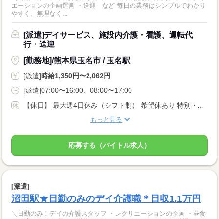
エーションの企画運営 ・送迎 など 毎日の業務はシンプルでわかり
やすく、無理なく...
[派遣]デイサービス、施設内介護・看護、運転代
行・送迎
[勤務地]/熊本県玉名市 / 玉名駅
[派遣]
時給1,350円〜2,062円
[派遣]07:00〜16:00、08:00〜17:00
【休日】 最大週4日休み（シフト制） 希望休あり 特別・有給休暇あり
もっと見る
応募する（バイトル求人）
[派遣]
沼田駅★日勤のみのデイ介護職＊日収1.1万円
＼日勤のみ！デイの介護スタッフ ・レクリエーションの企画 ・昼食