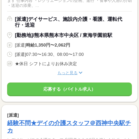
ます 仕事内容 ・レクリエーションの企画、進行 ・食事や入浴の介助
・送迎の添乗、...
[派遣]デイサービス、施設内介護・看護、運転代
行・送迎
[勤務地]/熊本県熊本市中央区 / 東海学園前駅
[派遣]
時給1,350円〜2,062円
[派遣]07:30〜16:30、08:00〜17:00
★休日 シフトによりお休み決定
もっと見る
応募する（バイトル求人）
[派遣]
経験不問★デイの介護スタッフ＠西神中央駅チ
カ