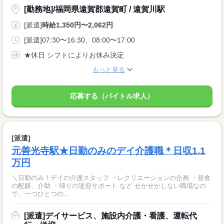
[勤務地]/福岡県遠賀郡遠賀町 / 遠賀川駅
[派遣]
時給1,350円〜2,062円
[派遣]07:30〜16:30、08:00〜17:00
★休日 シフトによりお休み決定
もっと見る
応募する（バイトル求人）
[派遣]
元善光寺駅★日勤のみのデイ介護職＊日収1.1
万円
＼日勤のみ！デイの介護スタッフ ・レクリエーションの企画 ・昼食
の配膳、介助 ・帰りの送迎サポート など せかせかしない職場なの
で、一つひとつの...
[派遣]デイサービス、施設内介護・看護、運転代