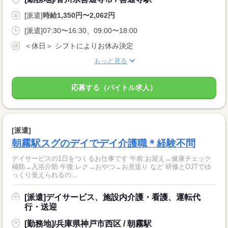
[派遣]
時給1,350円〜2,062円
[派遣]07:30〜16:30、09:00〜18:00
＜休日＞ シフトによりお休み決定
もっと見る
応募する（バイトル求人）
[派遣]
朝霧駅スグのデイでデイ介護職＊経験不問
デイサービスの1日をつくるお仕事です 午前:お迎え→健康チェック
補助→入浴介助 午後:レク→おやつ→お見送り など 研修とOJTでゆ
っくり覚えられるの...
[派遣]デイサービス、施設内介護・看護、運転代
行・送迎
[勤務地]/兵庫県神戸市西区 / 朝霧駅