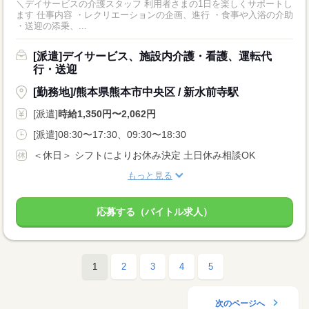
＼デイサービスの介護スタッフ 利用者さまの1日を楽しくサポートし
ます 仕事内容 ・レクリエーションの企画、進行 ・食事や入浴の介助
・送迎の添乗、...
[派遣]デイサービス、施設内介護・看護、運転代
行・送迎
[勤務地]/熊本県熊本市中央区 / 新水前寺駅
[派遣]
時給1,350円〜2,062円
[派遣]08:30〜17:30、09:30〜18:30
＜休日＞ シフトによりお休み決定 土日休み相談OK
もっと見る
応募する（バイトル求人）
1
2
3
4
5
次のページへ