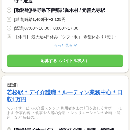
行・送迎
[勤務地]/長野県下伊那郡喬木村 / 元善光寺駅
[派遣]
時給1,400円〜2,125円
[派遣]07:00〜16:00、08:00〜17:00
【休日】 最大週4日休み（シフト制） 希望休あり 特別・有給休暇あり
もっと見る
応募する（バイトル求人）
[派遣]
若松駅＊デイ介護職＊ルーティン業務中心＊日
収1万円
＼デイサービスの介護スタッフ 利用者さまの1日を楽しくサポートし
ます 仕事内容 ・食事や入浴の介助 ・レクリエーションの企画 ・送
迎 など 毎日の...