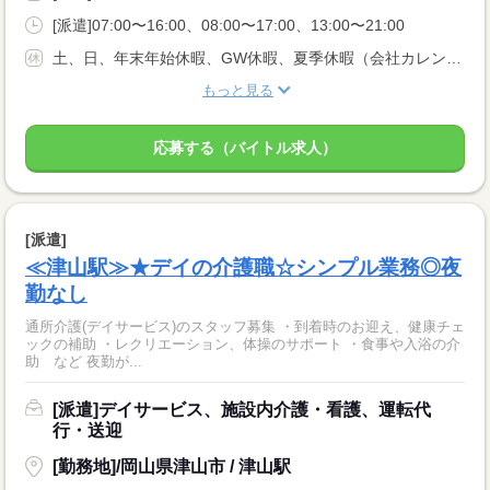
[派遣]07:00〜16:00、08:00〜17:00、13:00〜21:00
土、日、年末年始休暇、GW休暇、夏季休暇（会社カレンダーに準ずる）
もっと見る
応募する（バイトル求人）
[派遣]
≪津山駅≫★デイの介護職☆シンプル業務◎夜
勤なし
通所介護(デイサービス)のスタッフ募集 ・到着時のお迎え、健康チェ
ックの補助 ・レクリエーション、体操のサポート ・食事や入浴の介
助 など 夜勤が...
[派遣]デイサービス、施設内介護・看護、運転代
行・送迎
[勤務地]/岡山県津山市 / 津山駅