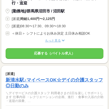
行・送迎
[勤務地]/群馬県沼田市 / 沼田駅
[派遣]
時給1,400円〜2,125円
[派遣]08:30〜17:30、09:30〜18:30
＜休日＞ シフトによりお休み決定 土日休み相談OK
もっと見る
応募する（バイトル求人）
[派遣]
新清水駅♪マイペースOK☆デイの介護スタッフ
◎日勤のみ
＼デイサービスの介護スタッフ 利用者さまの1日を楽しくサポートし
ます 仕事内容 ・レクリエーションの企画、進行 ・食事や入浴の介助
・送迎の添乗、...