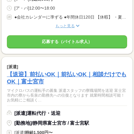
[ア・パ]12:00〜18:00
●会社カレンダーに準ずる ●年間休日120日 【休暇】 ・夏季休暇 ・年末年始休暇 ・GW休暇
もっと見る
応募する（バイトル求人）
[派遣]
【送迎】前払いOK｜前払いOK｜相談だけでも
OK｜富士宮市
マイクロバスの運転手の募集 派遣スタッフの寮職場間を送迎 富士宮
市内の寮から長泉の勤務先への往復となります 就業時間相談可能！
お気軽にご相談く...
[派遣]運転代行・送迎
[勤務地]/静岡県富士宮市 / 富士宮駅
[派遣]
時給1,500円〜