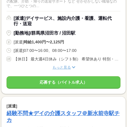
の配膳、介助 ・帰りの送迎サポート など せかせかしない職場なの
で、一つひとつの...
[派遣]デイサービス、施設内介護・看護、運転代
行・送迎
[勤務地]/群馬県沼田市 / 沼田駅
[派遣]
時給1,400円〜2,125円
[派遣]07:00〜16:00、08:00〜17:00
【休日】 最大週4日休み（シフト制） 希望休あり 特別・有給休暇あり
もっと見る
応募する（バイトル求人）
[派遣]
経験不問★デイの介護スタッフ＠新水前寺駅チ
カ