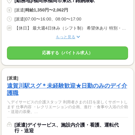
[勤務地]/福岡県福岡市東区 / 雑餉隈駅
[派遣]
時給1,350円〜2,062円
[派遣]07:00〜16:00、08:00〜17:00
【休日】 最大週4日休み（シフト制） 希望休あり 特別・有給休暇あり
もっと見る
応募する（バイトル求人）
[派遣]
遠賀川駅スグ＊未経験歓迎★日勤のみのデイ介
護職
＼デイサービスの介護スタッフ 利用者さまの1日を楽しくサポートし
ます 仕事内容 ・レクリエーションの企画、進行 ・食事や入浴の介助
・送迎の添乗、...
[派遣]デイサービス、施設内介護・看護、運転代
行・送迎