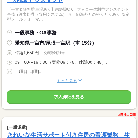
ー×部署アシスタント
【一宮＆無料駐車場あり】未経験OK！フォロー体制◎アシスタント
事務 ●注文処理（専用システム） ※一部海外とのやりとりあり ※定
型メールフォーマ...
一般事務・OA事務
愛知県一宮市/尾張一宮駅（車 15分）
時給1,650円
交通費全額支給
09：00〜16：30（実働06：45、休憩00：45）...
土曜日 日曜日
もっと見る
求人詳細を見る
3日以内公開
[一般派遣]
きれいな生活サポート付き住居の看護業務 生