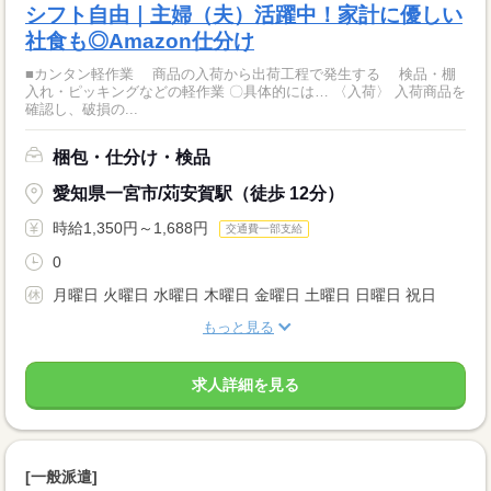
シフト自由｜主婦（夫）活躍中！家計に優しい
社食も◎Amazon仕分け
■カンタン軽作業 商品の入荷から出荷工程で発生する 検品・棚
入れ・ピッキングなどの軽作業 〇具体的には… 〈入荷〉 入荷商品を
確認し、破損の...
梱包・仕分け・検品
愛知県一宮市/苅安賀駅（徒歩 12分）
時給1,350円～1,688円
交通費一部支給
0
月曜日 火曜日 水曜日 木曜日 金曜日 土曜日 日曜日 祝日
もっと見る
求人詳細を見る
[一般派遣]