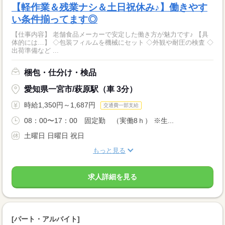
【軽作業＆残業ナシ＆土日祝休み♪】働きやす
い条件揃ってます◎
【仕事内容】 老舗食品メーカーで安定した働き方が魅力です♪ 【具
体的には…】 ◇包装フィルムを機械にセット ◇外観や耐圧の検査 ◇
出荷準備など ...
梱包・仕分け・検品
愛知県一宮市/萩原駅（車 3分）
時給1,350円～1,687円
交通費一部支給
08：00〜17：00 固定勤 （実働8ｈ） ※生...
土曜日 日曜日 祝日
もっと見る
求人詳細を見る
[パート・アルバイト]