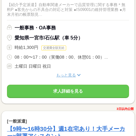
【紹介予定派遣】自動車関連メーカーで品質管理に関する事務＊無
料P ●客先からの不具合の対応と対策 ●IS09001の維持管理業務 ●月
末月初の帳票類見...
一般事務・OA事務
愛知県一宮市/石仏駅（車 5分）
時給1,300円
交通費全額支給
08：00〜17：00（実働08：00、休憩01：00）...
土曜日 日曜日 祝日
もっと見る
求人詳細を見る
3日以内公開
[一般派遣]
【9時〜16時30分】週1在宅あり！大手メーカ