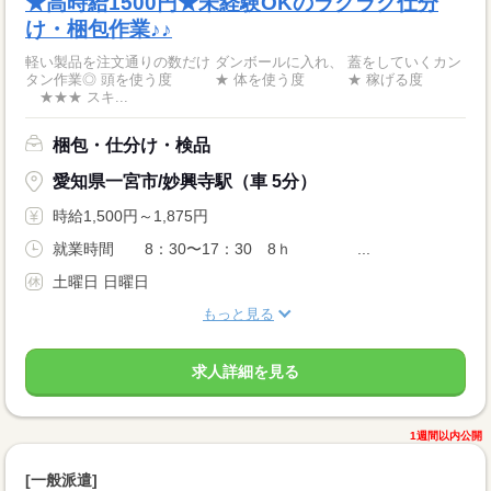
★高時給1500円★未経験OKのラクラク仕分
け・梱包作業♪♪
軽い製品を注文通りの数だけ ダンボールに入れ、 蓋をしていくカン
タン作業◎ 頭を使う度 ★ 体を使う度 ★ 稼げる度
★★★ スキ...
梱包・仕分け・検品
愛知県一宮市/妙興寺駅（車 5分）
時給1,500円～1,875円
就業時間 8：30〜17：30 8ｈ ...
土曜日 日曜日
もっと見る
求人詳細を見る
1週間以内公開
[一般派遣]