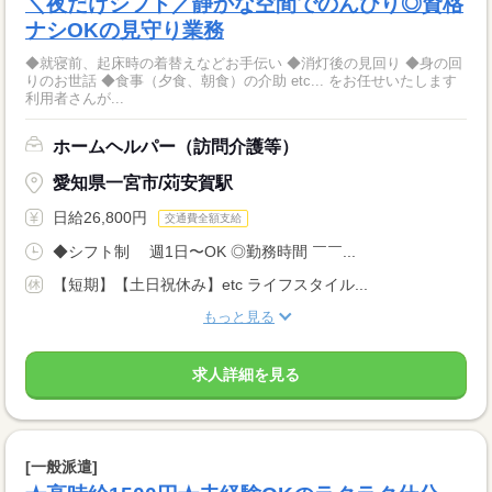
＼夜だけシフト／静かな空間でのんびり◎資格
ナシOKの見守り業務
◆就寝前、起床時の着替えなどお手伝い ◆消灯後の見回り ◆身の回
りのお世話 ◆食事（夕食、朝食）の介助 etc... をお任せいたします
利用者さんが...
ホームヘルパー（訪問介護等）
愛知県一宮市/苅安賀駅
日給26,800円
交通費全額支給
◆シフト制 週1日〜OK ◎勤務時間 ￣￣...
【短期】【土日祝休み】etc ライフスタイル...
もっと見る
求人詳細を見る
[一般派遣]