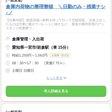
[一般派遣]
倉庫内荷物の整理整頓 ＼日勤のみ・残業ナシ
♪／
【仕事内容】 製造現場へ材料を持って行って空箱回収。 出来上がっ
たものは代車に載せてパレットに移すなど、 製造や庫内管理のアシ
スタント的業務で...
倉庫管理・入出荷
愛知県一宮市/岩倉駅（車 15分）
時給1,250円～1,562円
交通費一部支給
08：30〜17：30 （実働7.75ｈ）
土曜日 日曜日
もっと見る
求人詳細を見る