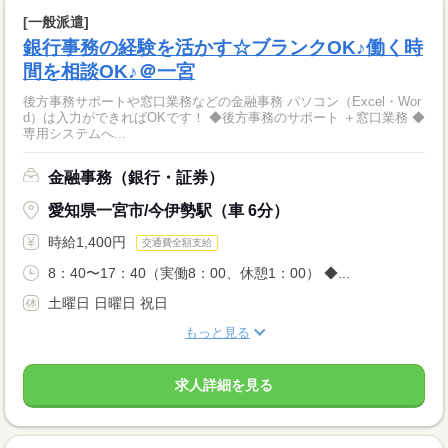
[一般派遣]
銀行事務の経験を活かす☆ブランクOK♪働く時
間を相談OK♪＠一宮
後方事務サポートや窓口業務などの金融事務 パソコン（Excel・Wor
d）は入力ができればOKです！ ◆後方事務のサポート ＋窓口業務 ◆
専用システムへ...
金融事務（銀行・証券）
愛知県一宮市/今伊勢駅（車 6分）
時給1,400円
交通費全額支給
8：40〜17：40（実働8：00、休憩1：00） ◆...
土曜日 日曜日 祝日
もっと見る
求人詳細を見る