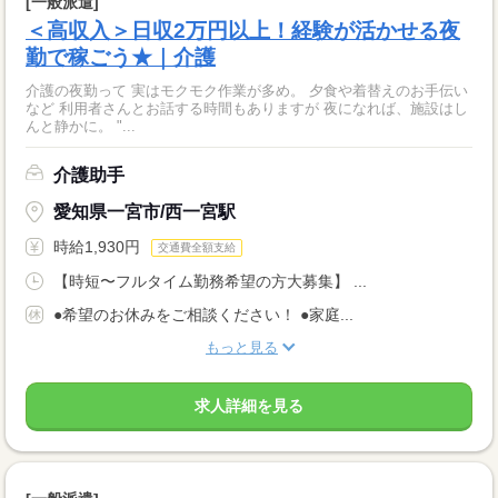
[一般派遣]
＜高収入＞日収2万円以上！経験が活かせる夜
勤で稼ごう★｜介護
介護の夜勤って 実はモクモク作業が多め。 夕食や着替えのお手伝い
など 利用者さんとお話する時間もありますが 夜になれば、施設はし
んと静かに。 "...
介護助手
愛知県一宮市/西一宮駅
時給1,930円
交通費全額支給
【時短〜フルタイム勤務希望の方大募集】 ...
●希望のお休みをご相談ください！ ●家庭...
もっと見る
求人詳細を見る