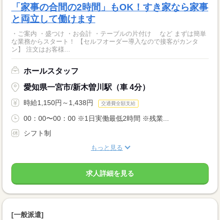
「家事の合間の2時間」もOK！すき家なら家事
と両立して働けます
・ご案内 ・盛つけ ・お会計 ・テーブルの片付け など まずは簡単
な業務からスタート！ 【セルフオーダー導入なので接客がカンタ
ン】 注文はお客様...
ホールスタッフ
愛知県一宮市/新木曽川駅（車 4分）
時給1,150円～1,438円
交通費全額支給
00：00〜00：00 ※1日実働最低2時間 ※残業...
シフト制
もっと見る
求人詳細を見る
[一般派遣]