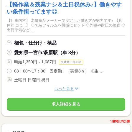
【軽作業＆残業ナシ＆土日祝休み♪】働きやす
い条件揃ってます◎
【仕事内容】 老舗食品メーカーで安定した働き方が魅力です♪ 【具
体的には…】 ◇包装フィルムを機械にセット ◇外観や耐圧の検査 ◇
出荷準備など ...
梱包・仕分け・検品
愛知県一宮市/萩原駅（車 3分）
時給1,350円～1,687円
交通費一部支給
08：00〜17：00 固定勤 （実働8ｈ） ※生...
土曜日 日曜日 祝日
もっと見る
求人詳細を見る
1週間以内公開