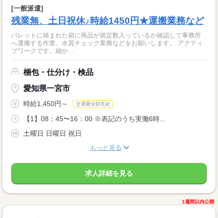
[一般派遣]
残業無、土日祝休♪時給1450円★運搬業務など
パレットに積まれた箱に商品が規定数入っているか確認して事務所
へ運搬する作業、水質チェック業務などをお願いします。 アクティ
ブワークです。細か...
梱包・仕分け・検品
愛知県一宮市
時給1,450円～
交通費全額支給
【1】08：45〜16：00 ※表記のうち実働6時...
土曜日 日曜日 祝日
もっと見る
求人詳細を見る
1週間以内公開