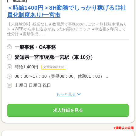
[一般派遣]
＜時給1400円＞8H勤務でしっかり稼げる◎社
員化制度あり/一宮市
【未経験OK】残業なし★教習所で事務のおしごと＜無料駐車場あり
＞ ●WEBから申し込みがあった内容のチェック ●申込書を印刷して
仕分け ●書類作成、...
一般事務・OA事務
愛知県一宮市/尾張一宮駅（車 10分）
時給1,400円
交通費全額支給
08：30〜17：30（実働08：00、休憩01：00）...
土曜日 日曜日 祝日
もっと見る
求人詳細を見る
1週間以内公開