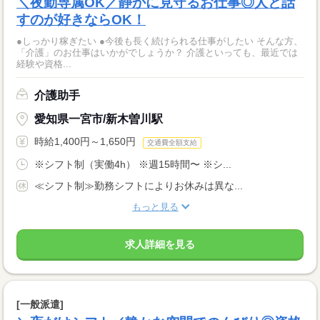
＼夜勤専属OK／静かに見守るお仕事◎人と話
すのが好きならOK！
●しっかり稼ぎたい ●今後も長く続けられる仕事がしたい そんな方、
「介護」のお仕事はいかがでしょうか？ 介護といっても、最近では
経験や資格...
介護助手
愛知県一宮市/新木曽川駅
時給1,400円～1,650円
交通費全額支給
※シフト制（実働4h） ※週15時間〜 ※シ...
≪シフト制≫勤務シフトによりお休みは異な...
もっと見る
求人詳細を見る
[一般派遣]