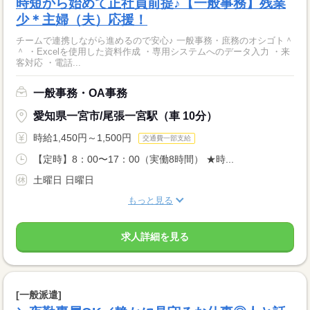
時短から始めて正社員前提♪【一般事務】残業
少＊主婦（夫）応援！
チームで連携しながら進めるので安心♪ 一般事務・庶務のオシゴト＾
＾ ・Excelを使用した資料作成 ・専用システムへのデータ入力 ・来
客対応 ・電話...
一般事務・OA事務
愛知県一宮市/尾張一宮駅（車 10分）
時給1,450円～1,500円
交通費一部支給
【定時】8：00〜17：00（実働8時間） ★時...
土曜日 日曜日
もっと見る
求人詳細を見る
[一般派遣]