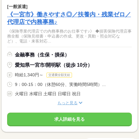
[一般派遣]
《一宮市》働きやすさ◎／扶養内・残業ゼロ／
代理店で内務事務♪
《保険専業代理店での内務事務のお仕事です♪》 ◆損害保険代理店事
務全般（保険見積書・申込書の作成、更改・異動・照会対応な
ど）、電話・来客対応...
金融事務（生保・損保）
愛知県一宮市/開明駅（徒歩 10分）
時給1,340円～
交通費全額支給
9：00‐15：00（休憩60分、実働時間5時間）...
火曜日 水曜日 土曜日 日曜日 祝日
もっと見る
求人詳細を見る