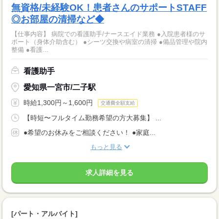
無資格/未経験OK！患者さんのサポートSTAFF
◎お部屋の清掃など◆
【仕事内容】 病院での看護助手/ナースエイド業務 ●入院患者様のサ
ポート（身体介助含む） ●シーツ交換や病室の清掃 ●備品管理や院内
整備 ●看護...
看護助手
愛知県一宮市/二子駅
時給1,300円～1,600円
交通費全額支給
【時短〜フルタイム勤務希望の方大募集】 ...
●希望のお休みをご相談ください！ ●家庭...
もっと見る
求人詳細を見る
[パート・アルバイト]