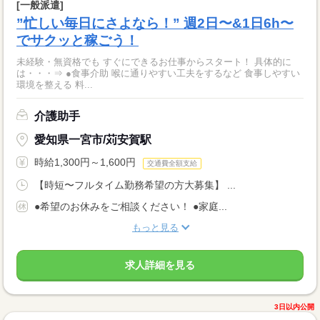
[一般派遣]
”忙しい毎日にさよなら！” 週2日〜&1日6h〜
でサクッと稼ごう！
未経験・無資格でも すぐにできるお仕事からスタート！ 具体的に
は・・・⇒ ●食事介助 喉に通りやすい工夫をするなど 食事しやすい
環境を整える 料...
介護助手
愛知県一宮市/苅安賀駅
時給1,300円～1,600円
交通費全額支給
【時短〜フルタイム勤務希望の方大募集】 ...
●希望のお休みをご相談ください！ ●家庭...
もっと見る
求人詳細を見る
3日以内公開