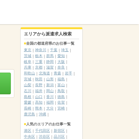
エリアから派遣求人検索
全国の都道府県のお仕事一覧
東京
神奈川
千葉
埼玉
茨城
栃木
群馬
愛知
岐阜
三重
静岡
大阪
兵庫
京都
滋賀
奈良
和歌山
北海道
青森
岩手
宮城
秋田
山形
福島
山梨
長野
新潟
富山
石川
福井
岡山
鳥取
島根
山口
香川
徳島
愛媛
高知
福岡
佐賀
長崎
熊本
大分
宮崎
鹿児島
沖縄
人気のエリアのお仕事一覧
港区
千代田区
新宿区
中央区
渋谷区
品川区