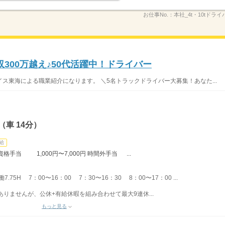
お仕事No.：
本社_4t・10tドライバ
収300万越え♪50代活躍中！ドライバー
ス東海による職業紹介になります。 ＼5名トラックドライバー大募集！あなた...
車 14分）
給
当 1,000円〜7,000円 時間外手当 ...
5H 7：00〜16：00 7：30〜16：30 8：00〜17：00 ...
りませんが、公休+有給休暇を組み合わせて最大9連休...
もっと見る