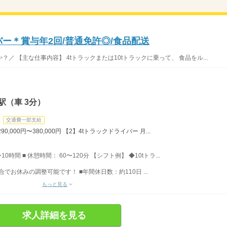
バー＊賞与年2回/普通免許◎/食品配送
 【主な仕事内容】 4tトラックまたは10tトラックに乗って、 食品をル...
駅（車 3分）
交通費一部支給
,000円〜380,000円 【2】4tトラックドライバー 月...
時間 ■ 休憩時間： 60〜120分 【シフト例】 ◆10tトラ...
でお休みの調整可能です！ ■年間休日数：約110日 ...
もっと見る
求人詳細を見る