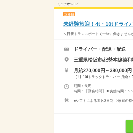
＼イチオシ!!／
正社員
未経験歓迎！4t・10tドライ
＼日新トランスポートで一緒に働きませんか？／
ドライバー・配達・配送
三重県松阪市/紀勢本線徳和
月給270,000円～380,000円
【1】10tトラックドライバー 月給：290
期間：長期
時間：【勤務時間】 ■ 実働時間： 9〜10
■シフトによる週休2日制 ⇒家庭の都合