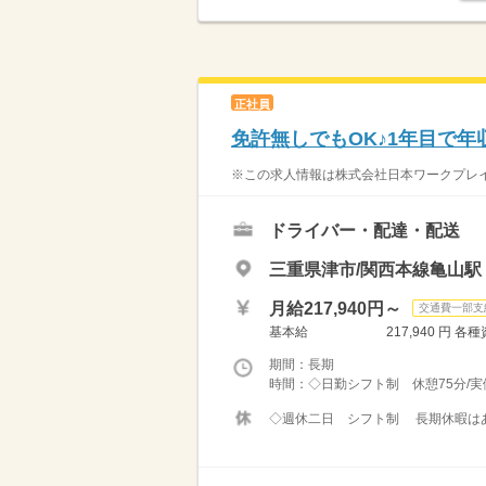
正社員
免許無しでもOK♪1年目で年
※この求人情報は株式会社日本ワークプレイ
ドライバー・配達・配送
三重県津市/関西本線亀山駅（
月給217,940円～
交通費一部支
基本給 217,940 円 各種資格手
期間：長期
時間：◇日勤シフト制 休憩75分/実働7.7
◇週休二日 シフト制 長期休暇はあ