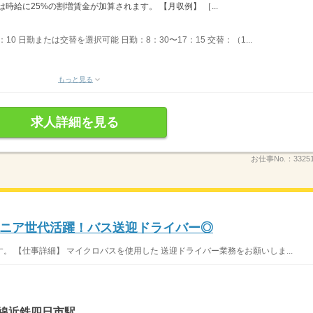
0は時給に25%の割増賃金が加算されます。 【月収例】 ［...
5：10 日勤または交替を選択可能 日勤：8：30〜17：15 交替：（1...
もっと見る
求人詳細を見る
お仕事No.：
3325
ニア世代活躍！バス送迎ドライバー◎
 【仕事詳細】 マイクロバスを使用した 送迎ドライバー業務をお願いしま...
屋線近鉄四日市駅