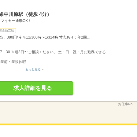
線中川原駅（徒歩 4分）
※マイカー通勤OK！
費全額支給
80円/時 ※12/300時〜1/324時 寸志あり：年2回...
〜17：30 ※週3日〜ご相談ください。 土・日・祝・月に勤務できる...
◆産前・産後休暇
もっと見る
求人詳細を見る
お仕事No.：