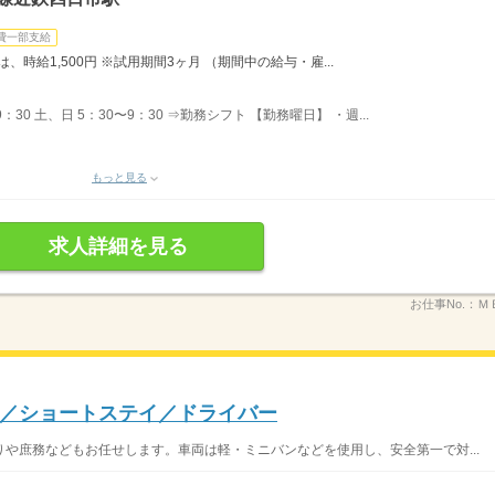
費一部支給
は、時給1,500円 ※試用期間3ヶ月 （期間中の給与・雇...
30 土、日 5：30〜9：30 ⇒勤務シフト 【勤務曜日】 ・週...
もっと見る
求人詳細を見る
お仕事No.：
ＭＥ
／ショートステイ／ドライバー
や庶務などもお任せします。車両は軽・ミニバンなどを使用し、安全第一で対...