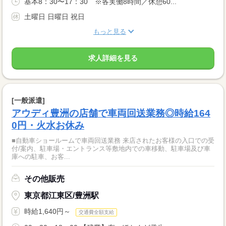
基本8：30〜17：30 ※各実働8時間／休憩60...
土曜日 日曜日 祝日
もっと見る
求人詳細を見る
[一般派遣]
アウディ豊洲の店舗で車両回送業務◎時給164
0円・火水お休み
■自動車ショールームで車両回送業務 来店されたお客様の入口での受
付/案内、駐車場・エントランス等敷地内での車移動、駐車場及び車
庫への駐車、お客...
その他販売
東京都江東区/豊洲駅
時給1,640円～
交通費全額支給