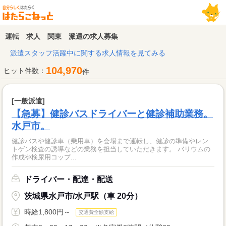
運転 求人 関東 派遣の求人募集
派遣スタッフ活躍中に関する求人情報を見てみる
104,970
ヒット件数：
件
[一般派遣]
【急募】健診バスドライバーと健診補助業務。
水戸市。
健診バスや健診車（乗用車）を会場まで運転し、健診の準備やレン
トゲン検査の誘導などの業務を担当していただきます。 バリウムの
作成や検尿用コップ...
ドライバー・配達・配送
茨城県水戸市/水戸駅（車 20分）
時給1,800円～
交通費全額支給