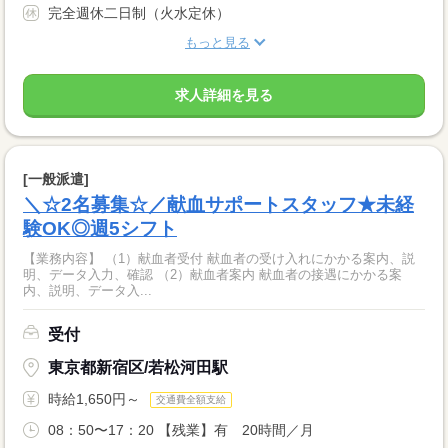
完全週休二日制（火水定休）
もっと見る
求人詳細を見る
[一般派遣]
＼☆2名募集☆／献血サポートスタッフ★未経
験OK◎週5シフト
【業務内容】 （1）献血者受付 献血者の受け入れにかかる案内、説
明、データ入力、確認 （2）献血者案内 献血者の接遇にかかる案
内、説明、データ入...
受付
東京都新宿区/若松河田駅
時給1,650円～
交通費全額支給
08：50〜17：20 【残業】有 20時間／月