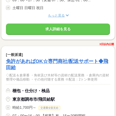
09：00〜17：30（実働 07：30、休憩 01：00...
土曜日 日曜日 祝日
もっと見る
求人詳細を見る
3日以内公開
[一般派遣]
免許があればOK☆専門商社/配送サポート◆飛
田給
◇配送＆倉庫番 ・角材及び木材等の資材の配送業務 ・倉庫内の資材
整理や備品移動 ・その他付随する業務 ※配送：2トン車使用
梱包・仕分け・検品
東京都調布市/飛田給駅
時給1,700円～
交通費全額支給
07：00〜16：00 【残業】有 15〜20時間程...