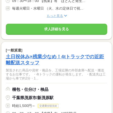
09：30〜18：00 【残業】有 ほとんど発生...
毎週火曜日・水曜日 （火、水の定休日で祝...
もっと見る
求人詳細を見る
[一般派遣]
土日祝休み×残業少なめ！4tトラックでの近距
離配送スタッフ
製造された商品や資材・備品を、工場近隣の外部倉庫へ配送・搬送
するお仕事です。 ・4tトラックの運転が発生します。 ・配送先は工
場から車で約2分・1...
梱包・仕分け・検品
千葉県茂原市/新茂原駅
時給1,500円～
交通費全額支給