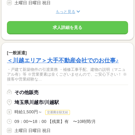
土曜日 日曜日 祝日
もっと見る
求人詳細を見る
[一般派遣]
＜川越エリア＞大手不動産会社でのお仕事♪
・戸建て新築物件の引渡業務 ・補修工事手配、建物の説明（マニュ
アル有）等 ※営業要素は全くございませんので、ご安心下さい！ ※
接客や営業経験な...
その他販売
埼玉県川越市/川越駅
時給1,500円～
交通費全額支給
09：00〜18：00 【残業】有 〜10時間/月
土曜日 日曜日 祝日