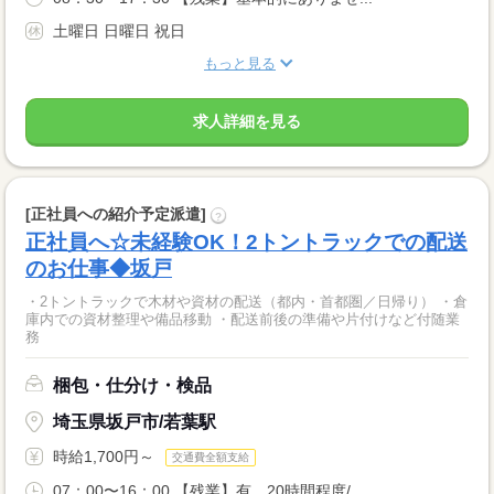
土曜日 日曜日 祝日
もっと見る
求人詳細を見る
[正社員への紹介予定派遣]
?
正社員へ☆未経験OK！2トントラックでの配送
のお仕事◆坂戸
・2トントラックで木材や資材の配送（都内・首都圏／日帰り） ・倉
庫内での資材整理や備品移動 ・配送前後の準備や片付けなど付随業
務
梱包・仕分け・検品
埼玉県坂戸市/若葉駅
時給1,700円～
交通費全額支給
07：00〜16：00 【残業】有 20時間程度/...