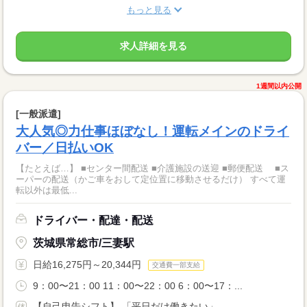
もっと見る
求人詳細を見る
1週間以内公開
[一般派遣]
大人気◎力仕事ほぼなし！運転メインのドライ
バー／日払いOK
【たとえば…】 ■センター間配送 ■介護施設の送迎 ■郵便配送 ■ス
ーパーの配送（かご車をおして定位置に移動させるだけ） すべて運
転以外は最低...
ドライバー・配達・配送
茨城県常総市/三妻駅
日給16,275円～20,344円
交通費一部支給
9：00〜21：00 11：00〜22：00 6：00〜17：...
【自己申告シフト】 「平日だけ働きたい」 ...