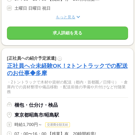
土曜日 日曜日 祝日
もっと見る
求人詳細を見る
[正社員への紹介予定派遣]
?
正社員へ☆未経験OK！2トントラックでの配送
のお仕事◆多摩
・2トントラックで木材や資材の配送（都内・首都圏／日帰り） ・倉
庫内での資材整理や備品移動 ・配送前後の準備や片付けなど付随業
務
梱包・仕分け・検品
東京都昭島市/昭島駅
時給1,700円～
交通費全額支給
07：00〜16：00 【残業】有 20時間程度/...