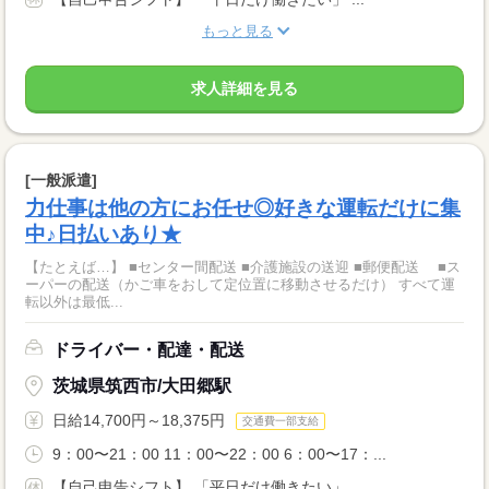
もっと見る
求人詳細を見る
[一般派遣]
力仕事は他の方にお任せ◎好きな運転だけに集
中♪日払いあり★
【たとえば…】 ■センター間配送 ■介護施設の送迎 ■郵便配送 ■ス
ーパーの配送（かご車をおして定位置に移動させるだけ） すべて運
転以外は最低...
ドライバー・配達・配送
茨城県筑西市/大田郷駅
日給14,700円～18,375円
交通費一部支給
9：00〜21：00 11：00〜22：00 6：00〜17：...
【自己申告シフト】 「平日だけ働きたい」 ...