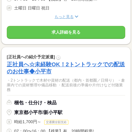
土曜日 日曜日 祝日
もっと見る
求人詳細を見る
[正社員への紹介予定派遣]
?
正社員へ☆未経験OK！2トントラックでの配送
のお仕事◆小平市
・2トントラックで木材や資材の配送（都内・首都圏／日帰り） ・倉
庫内での資材整理や備品移動 ・配送前後の準備や片付けなど付随業
務
梱包・仕分け・検品
東京都小平市/新小平駅
時給1,700円～
交通費全額支給
07：00〜16：00 【残業】有 20時間程度/...