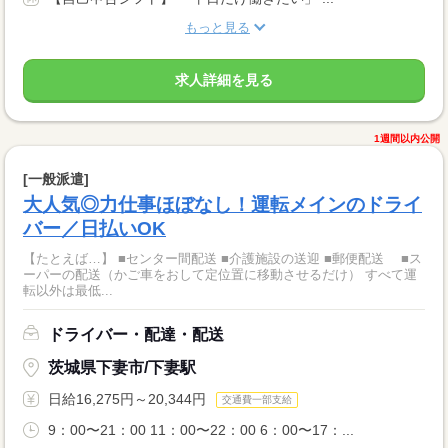
もっと見る
求人詳細を見る
1週間以内公開
[一般派遣]
大人気◎力仕事ほぼなし！運転メインのドライ
バー／日払いOK
【たとえば…】 ■センター間配送 ■介護施設の送迎 ■郵便配送 ■ス
ーパーの配送（かご車をおして定位置に移動させるだけ） すべて運
転以外は最低...
ドライバー・配達・配送
茨城県下妻市/下妻駅
日給16,275円～20,344円
交通費一部支給
9：00〜21：00 11：00〜22：00 6：00〜17：...