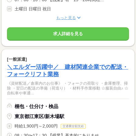
土曜日 日曜日 祝日
もっと見る
求人詳細を見る
[一般派遣]
＼エルダー活躍中／ 建材関連企業での配送・
フォークリフト業務
《資材配送／倉庫内のお仕事》 ・フォークの荷取り ・倉庫整理、掃
除 ・翌日の配送の準備（荷造り） ・材料手作業移動 ☆服装自由♪ ☆
自転車や車通...
梱包・仕分け・検品
東京都江東区/新木場駅
時給1,900円～2,000円
交通費全額支給
08：30〜17：30 【残業】基本的にありませ...