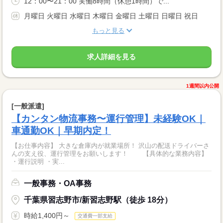
12：00〜21：00 実働8時間（休憩1時間）で...
月曜日 火曜日 水曜日 木曜日 金曜日 土曜日 日曜日 祝日
もっと見る
求人詳細を見る
1週間以内公開
[一般派遣]
【カンタン物流事務〜運行管理】未経験OK｜
車通勤OK｜早期内定！
【お仕事内容】 大きな倉庫内が就業場所！ 沢山の配送ドライバーさ
んの支え役、運行管理をお願いします！ 【具体的な業務内容】
・運行説明 ・実...
一般事務・OA事務
千葉県習志野市/新習志野駅（徒歩 18分）
時給1,400円～
交通費一部支給