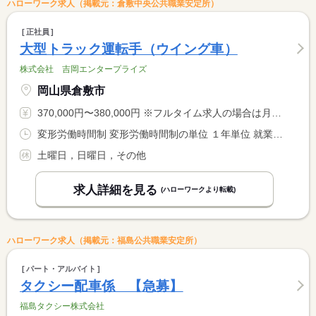
ハローワーク求人（掲載元：倉敷中央公共職業安定所）
正社員
大型トラック運転手（ウイング車）
株式会社 吉岡エンタープライズ
岡山県倉敷市
370,000円〜380,000円 ※フルタイム求人の場合は月額（換算額）、パート求人の場合は時間額を表示しています。
変形労働時間制 変形労働時間制の単位 １年単位 就業時間１ 8時00分〜17時00分 又は 0時00分〜23時59分の時間の間の8時間程度 就業時間に関する特記事項 ＊就業時間、休日等について面接時に説明致します。 <BR> ＊荷主等により就業時間が変動します。※３６協定有り <BR> ＊運送業のため、就業時間は運行状況により変動有り
土曜日，日曜日，その他
求人詳細を見る
(ハローワークより転載)
ハローワーク求人（掲載元：福島公共職業安定所）
パート・アルバイト
タクシー配車係 【急募】
福島タクシー株式会社