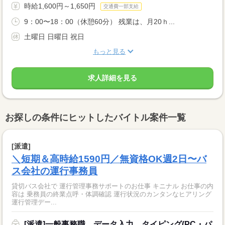
時給1,600円～1,650円
交通費一部支給
9：00〜18：00（休憩60分） 残業は、月20ｈ...
土曜日 日曜日 祝日
もっと見る
求人詳細を見る
お探しの条件にヒットしたバイトル案件一覧
[派遣]
＼短期＆高時給1590円／無資格OK週2日〜バ
ス会社の運行事務員
貸切バス会社で 運行管理事務サポートのお仕事 キニナル お仕事の内
容は 乗務員の終業点呼・体調確認 運行状況のカンタンなヒアリング
運行管理デー...
[派遣]一般事務職、データ入力、タイピング(PC・パ