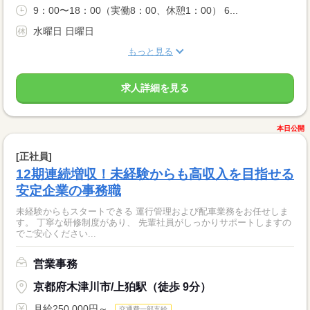
9：00〜18：00（実働8：00、休憩1：00） 6...
水曜日 日曜日
もっと見る
求人詳細を見る
本日公開
[正社員]
12期連続増収！未経験からも高収入を目指せる
安定企業の事務職
未経験からもスタートできる 運行管理および配車業務をお任せしま
す。 丁寧な研修制度があり、 先輩社員がしっかりサポートしますの
でご安心ください...
営業事務
京都府木津川市/上狛駅（徒歩 9分）
月給250,000円～
交通費一部支給