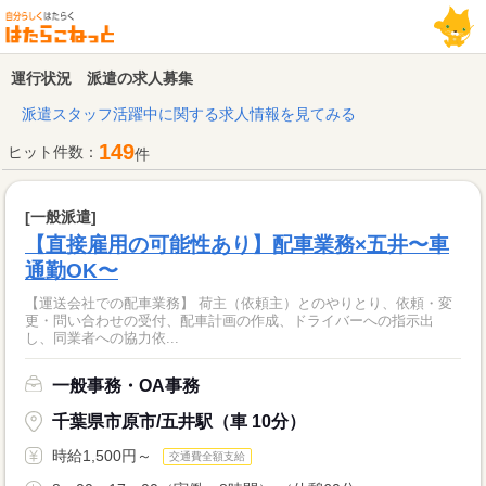
運行状況 派遣の求人募集
派遣スタッフ活躍中に関する求人情報を見てみる
149
ヒット件数：
件
[一般派遣]
【直接雇用の可能性あり】配車業務×五井〜車
通勤OK〜
【運送会社での配車業務】 荷主（依頼主）とのやりとり、依頼・変
更・問い合わせの受付、配車計画の作成、ドライバーへの指示出
し、同業者への協力依...
一般事務・OA事務
千葉県市原市/五井駅（車 10分）
時給1,500円～
交通費全額支給