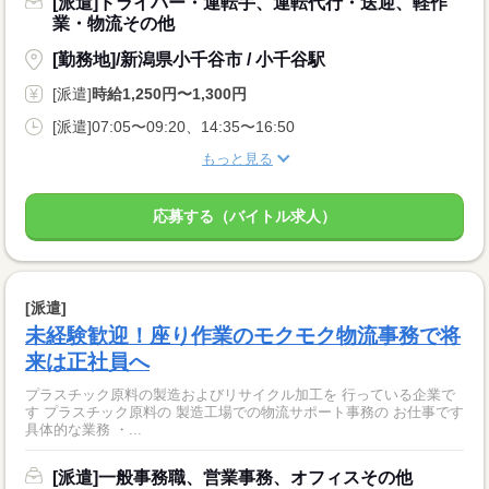
[派遣]ドライバー・運転手、運転代行・送迎、軽作
業・物流その他
[勤務地]/新潟県小千谷市 / 小千谷駅
[派遣]
時給1,250円〜1,300円
[派遣]07:05〜09:20、14:35〜16:50
もっと見る
応募する（バイトル求人）
[派遣]
未経験歓迎！座り作業のモクモク物流事務で将
来は正社員へ
プラスチック原料の製造およびリサイクル加工を 行っている企業で
す プラスチック原料の 製造工場での物流サポート事務の お仕事です
具体的な業務 ・...
[派遣]一般事務職、営業事務、オフィスその他