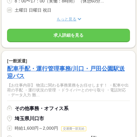
8：00〜17：00（実働：8時間） （休憩60分...
土曜日 日曜日 祝日
もっと見る
求人詳細を見る
[一般派遣]
配車手配・運行管理事務/川口・戸田公園駅送
迎バス
【お仕事内容】 物流に関わる事務業務をお任せします！ ・配車や出
荷の手配 ・運行状況の管理 ・ドライバーとのやり取り ・電話対応
・データ入力 難...
その他事務・オフィス系
埼玉県川口市
時給1,600円～2,000円
交通費一部支給