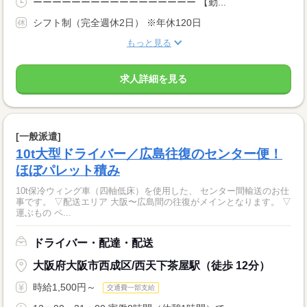
ーーーーーーーーーーーーーーーーー 【勤...
シフト制（完全週休2日） ※年休120日
もっと見る
求人詳細を見る
[一般派遣]
10t大型ドライバー／広島往復のセンター便！
ほぼパレット積み
10t保冷ウィング車（四軸低床）を使用した、 センター間輸送のお仕
事です。 ▽配送エリア 大阪〜広島間の往復がメインとなります。 ▽
運ぶもの ペ...
ドライバー・配達・配送
大阪府大阪市西成区/西天下茶屋駅（徒歩 12分）
時給1,500円～
交通費一部支給