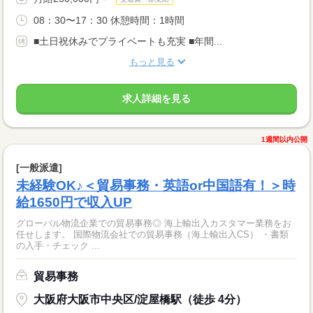
08：30〜17：30 休憩時間：1時間
■土日祝休みでプライベートも充実 ■年間...
もっと見る
求人詳細を見る
1週間以内公開
[一般派遣]
未経験OK♪＜貿易事務・英語or中国語有！＞時
給1650円で収入UP
グローバル物流企業での貿易事務◎ 海上輸出入カスタマー業務をお
任せします。 国際物流会社での貿易事務（海上輸出入CS） ・書類
の入手・チェック ...
貿易事務
大阪府大阪市中央区/淀屋橋駅（徒歩 4分）