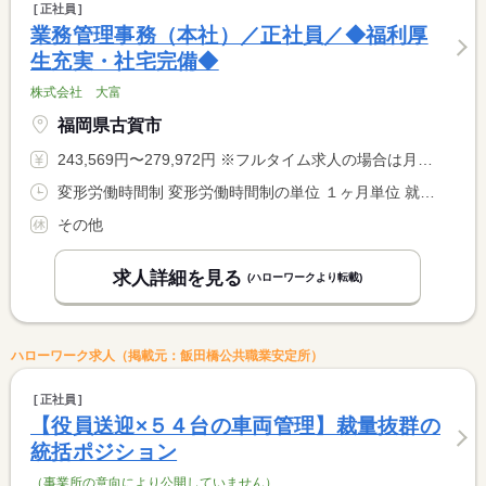
正社員
業務管理事務（本社）／正社員／◆福利厚
生充実・社宅完備◆
株式会社 大富
福岡県古賀市
243,569円〜279,972円 ※フルタイム求人の場合は月額（換算額）、パート求人の場合は時間額を表示しています。
変形労働時間制 変形労働時間制の単位 １ヶ月単位 就業時間１ 8時00分〜17時00分 就業時間に関する特記事項 上記を基本として、シフトにより平均週４０Ｈ以内になるよう調整 <BR> あり（短時間勤務の日あり）
その他
求人詳細を見る
(ハローワークより転載)
ハローワーク求人（掲載元：飯田橋公共職業安定所）
正社員
【役員送迎×５４台の車両管理】裁量抜群の
統括ポジション
（事業所の意向により公開していません）