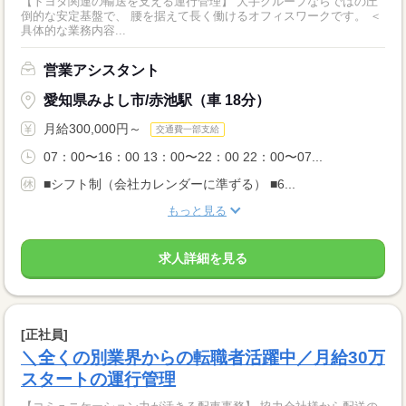
【トヨタ関連の輸送を支える運行管理】 大手グループならではの圧
倒的な安定基盤で、 腰を据えて長く働けるオフィスワークです。 ＜
具体的な業務内容...
営業アシスタント
愛知県みよし市/赤池駅（車 18分）
月給300,000円～
交通費一部支給
07：00〜16：00 13：00〜22：00 22：00〜07...
■シフト制（会社カレンダーに準ずる） ■6...
もっと見る
求人詳細を見る
[正社員]
＼全くの別業界からの転職者活躍中／月給30万
スタートの運行管理