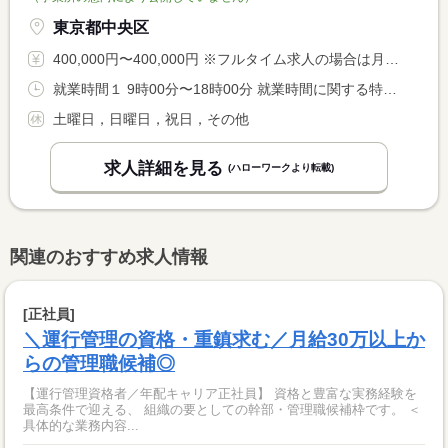
東京都中央区
400,000円〜400,000円 ※フルタイム求人の場合は月額（換算額）、パート求人の場合は時間額を表示しています。
就業時間１ 9時00分〜18時00分 就業時間に関する特記事項 実働８時間（休憩６０分）
土曜日，日曜日，祝日，その他
求人詳細を見る
(ハローワークより転載)
関連のおすすめ求人情報
[正社員]
＼運行管理の資格・重鎮求む／月給30万以上か
らの管理職候補◎
【運行管理資格者／年配キャリア正社員】 資格と豊富な実務経験を
最高条件で迎える、 組織の要としての幹部・管理職候補枠です。 ＜
具体的な業務内容...