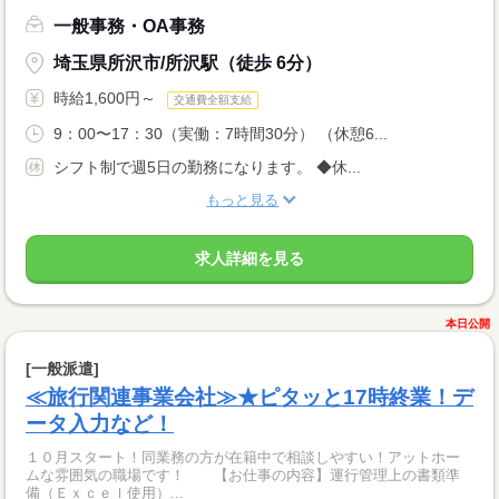
一般事務・OA事務
埼玉県所沢市/所沢駅（徒歩 6分）
時給1,600円～
交通費全額支給
9：00〜17：30（実働：7時間30分） （休憩6...
シフト制で週5日の勤務になります。 ◆休...
もっと見る
求人詳細を見る
本日公開
[一般派遣]
≪旅行関連事業会社≫★ピタッと17時終業！デ
ータ入力など！
１０月スタート！同業務の方が在籍中で相談しやすい！アットホー
ムな雰囲気の職場です！ 【お仕事の内容】運行管理上の書類準
備（Ｅｘｃｅｌ使用）...