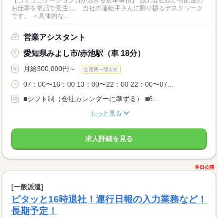
【コミュニケーション力が活きる配車事務】 協力会社様から配送の
お仕事を電話で受注し、 自社の運転手さんに割り振るデスクワーク
です。 ＜具体的な...
営業アシスタント
愛知県みよし市/赤池駅（車 18分）
月給300,000円～
交通費一部支給
07：00〜16：00 13：00〜22：00 22：00〜07...
■シフト制（会社カレンダーに準ずる） ■6...
もっと見る
求人詳細を見る
本日公開
[一般派遣]
ピタッと16時退社！運行日報の入力業務など！
長期予定！