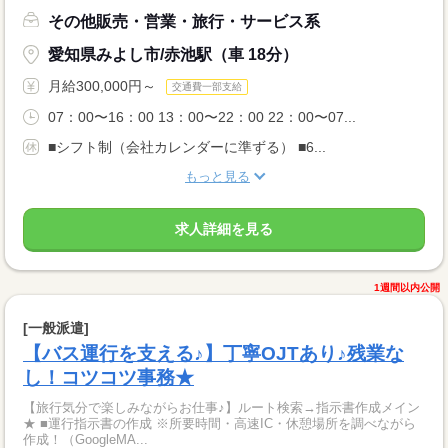
その他販売・営業・旅行・サービス系
愛知県みよし市/赤池駅（車 18分）
月給300,000円～
交通費一部支給
07：00〜16：00 13：00〜22：00 22：00〜07...
■シフト制（会社カレンダーに準ずる） ■6...
もっと見る
求人詳細を見る
1週間以内公開
[一般派遣]
【バス運行を支える♪】丁寧OJTあり♪残業な
し！コツコツ事務★
【旅行気分で楽しみながらお仕事♪】ルート検索→指示書作成メイン
★ ■運行指示書の作成 ※所要時間・高速IC・休憩場所を調べながら
作成！（GoogleMA...