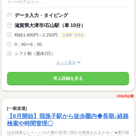
イバーのアルコー...
データ入力・タイピング
滋賀県大津市/石山駅（車 10分）
時給1,800円～2,250円
交通費一部支給
0：00〜6：00
シフト制（週休2日）
もっと見る
求人詳細を見る
3日以内公開
[一般派遣]
【8月開始】我孫子駅から徒歩圏内◆長期♪経路
検索や時間管理〇
ほぼ残業なし☆＼バスの運行管理に関わる業務をおまかせ／ ■運行指