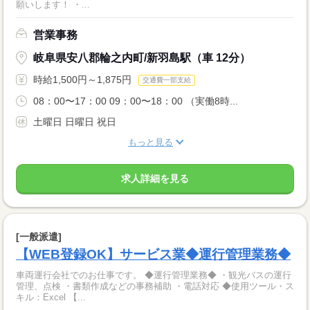
願いします！ ・...
営業事務
岐阜県安八郡輪之内町/新羽島駅（車 12分）
時給1,500円～1,875円
交通費一部支給
08：00〜17：00 09：00〜18：00 （実働8時...
土曜日 日曜日 祝日
もっと見る
求人詳細を見る
[一般派遣]
【WEB登録OK】サービス業◆運行管理業務◆
車両運行会社でのお仕事です。 ◆運行管理業務◆ ・観光バスの運行
管理、点検 ・書類作成などの事務補助 ・電話対応 ◆使用ツール・ス
キル：Excel 【...