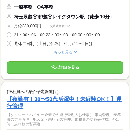
一般事務・OA事務
埼玉県越谷市/越谷レイクタウン駅（徒歩 10分）
月給280,000円～
交通費全額支給
21：00〜06：00 23：00〜08：00 00：00〜09...
週休二日制（土日お休み） ※月に1〜2日は...
もっと見る
求人詳細を見る
[正社員への紹介予定派遣]
?
【夜勤有！30〜50代活躍中！未経験OK！】運
行管理
【タクシー・ハイヤー企業での運行管理のお仕事】 車両管理、乗務
員の労務管理、収入金・未収金の管理、乗務員の交番表作成、外出
時（忘れ物の警察署...