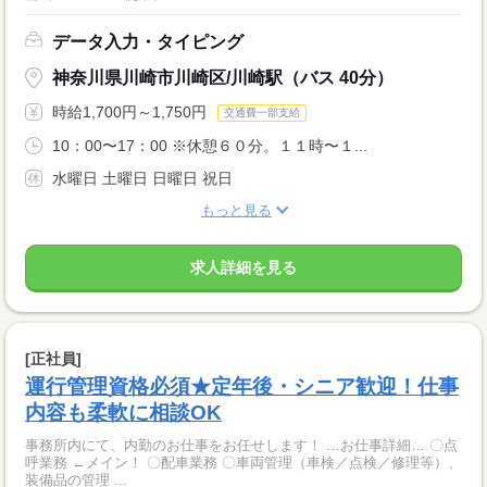
データ入力・タイピング
神奈川県川崎市川崎区/川崎駅（バス 40分）
時給1,700円～1,750円
交通費一部支給
10：00〜17：00 ※休憩６０分。１１時〜１...
水曜日 土曜日 日曜日 祝日
もっと見る
求人詳細を見る
[正社員]
運行管理資格必須★定年後・シニア歓迎！仕事
内容も柔軟に相談OK
事務所内にて、内勤のお仕事をお任せします！ …お仕事詳細… 〇点
呼業務 ←メイン！ 〇配車業務 〇車両管理（車検／点検／修理等）、
装備品の管理 ...