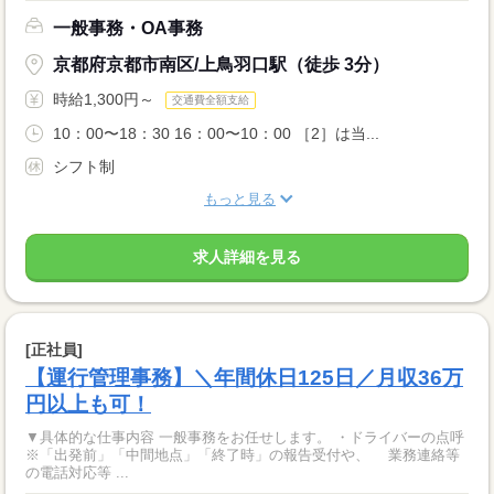
一般事務・OA事務
京都府京都市南区/上鳥羽口駅（徒歩 3分）
時給1,300円～
交通費全額支給
10：00〜18：30 16：00〜10：00 ［2］は当...
シフト制
もっと見る
求人詳細を見る
[正社員]
【運行管理事務】＼年間休日125日／月収36万
円以上も可！
▼具体的な仕事内容 一般事務をお任せします。 ・ドライバーの点呼
※「出発前」「中間地点」「終了時」の報告受付や、 業務連絡等
の電話対応等 ...