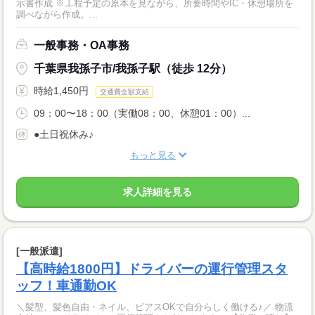
示書作成 ※工程予定の原本を見ながら、所要時間やIC・休憩場所を
調べながら作成。...
一般事務・OA事務
千葉県我孫子市/我孫子駅（徒歩 12分）
時給1,450円
交通費全額支給
09：00〜18：00（実働08：00、休憩01：00）...
●土日祝休み♪
もっと見る
求人詳細を見る
[一般派遣]
【高時給1800円】ドライバーの運行管理スタ
ッフ！車通勤OK
＼髪型、髪色自由・ネイル、ピアスOKで自分らしく働ける♪／ 物流