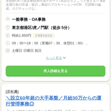
未経験OK☆放送番組表作成サポート♪英語もちょこっと使える☆ ●放
送運行表の作成：毎日→番組のプロモーションやCM、尺調整の編
成、ログチェックな...
一般事務・OA事務
東京都港区/虎ノ門駅（徒歩 5分）
時給1,850円
交通費全額支給
09：30〜18：00（実働07：30、休憩01：00）...
土曜日 日曜日 祝日
もっと見る
求人詳細を見る
[正社員]
＼設立60年超の大手基盤／月給30万からの運
行管理事務◎