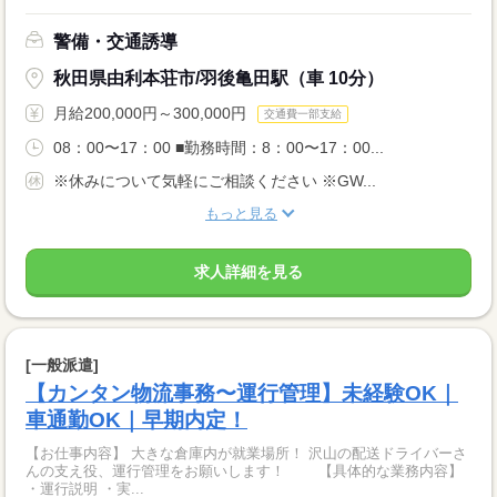
警備・交通誘導
秋田県由利本荘市/羽後亀田駅（車 10分）
月給200,000円～300,000円
交通費一部支給
08：00〜17：00 ■勤務時間：8：00〜17：00...
※休みについて気軽にご相談ください ※GW...
もっと見る
求人詳細を見る
[一般派遣]
【カンタン物流事務〜運行管理】未経験OK｜
車通勤OK｜早期内定！
【お仕事内容】 大きな倉庫内が就業場所！ 沢山の配送ドライバーさ
んの支え役、運行管理をお願いします！ 【具体的な業務内容】
・運行説明 ・実...