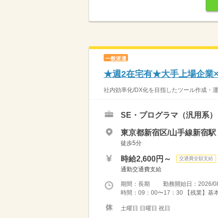
一般派遣
★週2在宅有★大手上場企業×
社内効率化/DX化を目指したツール作成・運
SE・プログラマ（汎用系）
東京都新宿区/山手線新宿駅
徒歩5分
時給2,600円～
交通費全額支給
通勤交通費支給
期間：長期 勤務開始日：2026/08
時間：09：00〜17：30 【残業】
土曜日 日曜日 祝日