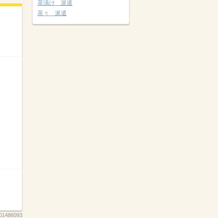
茶漬け 派遣
茶々 派遣
01486093