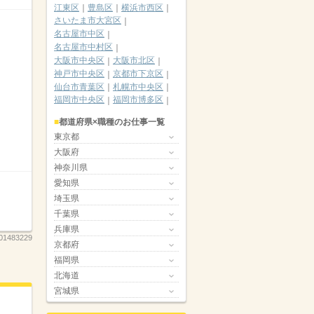
江東区
豊島区
横浜市西区
さいたま市大宮区
名古屋市中区
名古屋市中村区
大阪市中央区
大阪市北区
神戸市中央区
京都市下京区
仙台市青葉区
札幌市中央区
福岡市中央区
福岡市博多区
都道府県×職種のお仕事一覧
東京都
大阪府
神奈川県
愛知県
埼玉県
千葉県
兵庫県
01483229
京都府
福岡県
北海道
宮城県