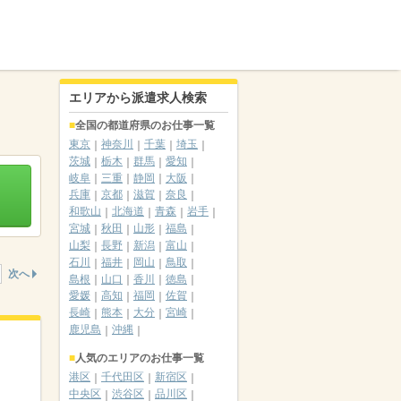
エリアから派遣求人検索
全国の都道府県のお仕事一覧
東京
神奈川
千葉
埼玉
茨城
栃木
群馬
愛知
岐阜
三重
静岡
大阪
兵庫
京都
滋賀
奈良
和歌山
北海道
青森
岩手
宮城
秋田
山形
福島
山梨
長野
新潟
富山
石川
福井
岡山
鳥取
次へ
島根
山口
香川
徳島
愛媛
高知
福岡
佐賀
長崎
熊本
大分
宮崎
鹿児島
沖縄
人気のエリアのお仕事一覧
港区
千代田区
新宿区
中央区
渋谷区
品川区