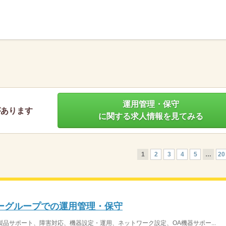
】
運用管理・保守
があります
に関する求人情報を見てみる
1
2
3
4
5
…
20
ーグループでの運用管理・保守
製品サポート、障害対応、機器設定・運用、ネットワーク設定、OA機器サポー...