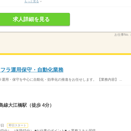
もっと見る
求人詳細を見る
お仕事No.
ンフラ運用保守・自動化業務
ラ運用・保守を中心に自動化・効率化の推進をお任せします。 【業務内容】 ...
島線大江橋駅（徒歩 4分）
即日
即日スタート
45分） （休憩45分） ■お仕事のポイント■ ＜業務スキル習得...