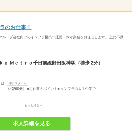
ラのお仕事！
グループ会社向けのインフラ構築〜運用・保守業務をお任せします。 主に不動...
ｋａ Ｍｅｔｒｏ千日前線野田阪神駅（徒歩 2分）
即日
即日スタート
） （休憩60分） ■お仕事のポイント■ インフラの大手企業で...
もっと見る
求人詳細を見る