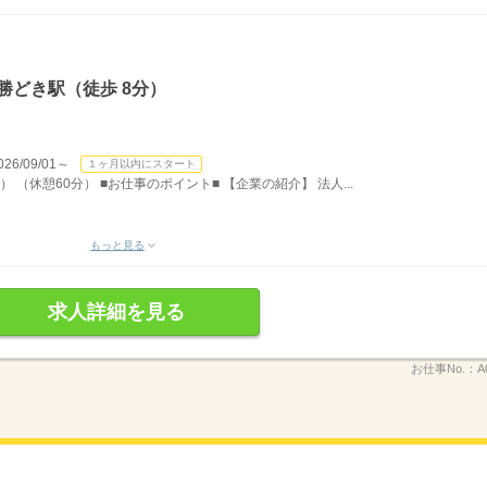
勝どき駅（徒歩 8分）
/09/01～
１ヶ月以内にスタート
） （休憩60分） ■お仕事のポイント■ 【企業の紹介】 法人...
もっと見る
求人詳細を見る
お仕事No.：
A