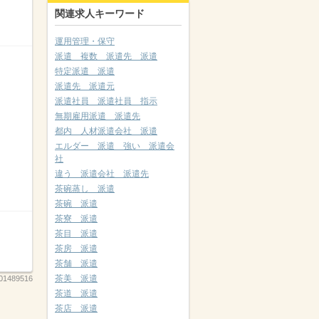
関連求人キーワード
運用管理・保守
派遣 複数 派遣先 派遣
特定派遣 派遣
派遣先 派遣元
派遣社員 派遣社員 指示
無期雇用派遣 派遣先
都内 人材派遣会社 派遣
エルダー 派遣 強い 派遣会
社
違う 派遣会社 派遣先
茶碗蒸し 派遣
茶碗 派遣
茶寮 派遣
茶目 派遣
茶房 派遣
茶舗 派遣
茶美 派遣
01489516
茶道 派遣
茶店 派遣