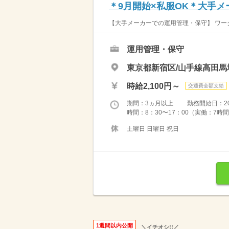
＊9月開始×私服OK＊大手
【大手メーカーでの運用管理・保守】 ワーク
運用管理・保守
東京都新宿区/山手線高田馬
時給2,100円～
交通費全額支給
期間：3ヵ月以上 勤務開始日：2026
時間：8：30〜17：00（実働：7時間
土曜日 日曜日 祝日
1週間以内公開
＼イチオシ!!／