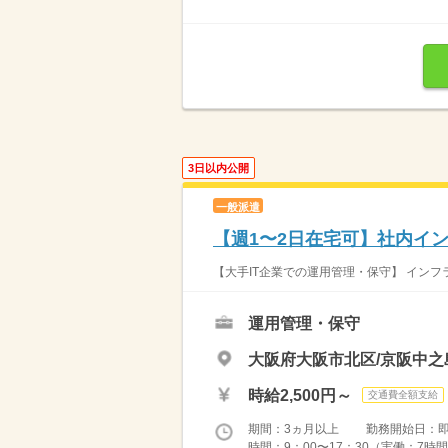
3日以内公開
一般派遣
【週1〜2日在宅可】社内イ
【大手IT企業での運用管理・保守】 インフ
運用管理・保守
大阪府大阪市北区/京阪中之
時給2,500円～
交通費全額支給
期間：3ヵ月以上 勤務開始日：
時間：9：00〜17：30（実働：7時間