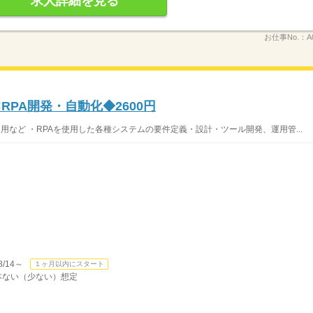
求人詳細を見る
お仕事No.：
A
RPA開発・自動化◆2600円
用など ・RPAを使用した各種システムの要件定義・設計・ツール開発、運用管...
/14～
１ヶ月以内にスタート
基本ない（少ない）想定