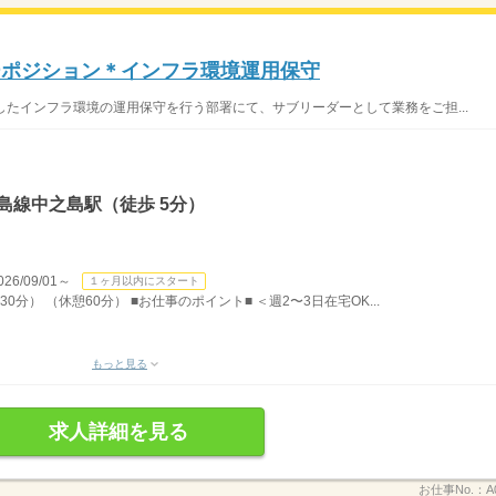
ーポジション＊インフラ環境運用保守
したインフラ環境の運用保守を行う部署にて、サブリーダーとして業務をご担...
島線中之島駅（徒歩 5分）
/09/01～
１ヶ月以内にスタート
30分） （休憩60分） ■お仕事のポイント■ ＜週2〜3日在宅OK...
もっと見る
求人詳細を見る
お仕事No.：
A