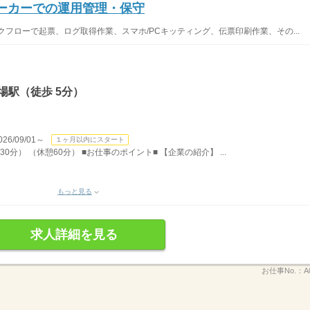
メーカーでの運用管理・保守
フローで起票、ログ取得作業、スマホ/PCキッティング、伝票印刷作業、その...
場駅（徒歩 5分）
/09/01～
１ヶ月以内にスタート
30分） （休憩60分） ■お仕事のポイント■ 【企業の紹介】 ...
もっと見る
求人詳細を見る
お仕事No.：
A