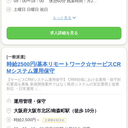
09：00〜18：00 休憩60分 残業時間：月2...
土曜日 日曜日 祝日
もっと見る
求人詳細を見る
[一般派遣]
時給2500円/基本リモートワーク☆サービスCR
Mシステム運用保守
【サービスCRMシステム運用保守】 CRM領域における運用・保守対
応要員を募集 新規開発案件ではなく既存システムの安定運用と改善
対応 ・日常運用（...
運用管理・保守
大阪府大阪市北区/南森町駅（徒歩 10分）
時給2,500円～
交通費全額支給