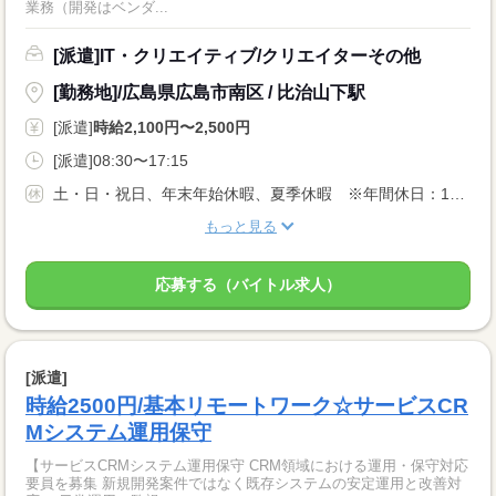
業務（開発はベンダ...
[派遣]IT・クリエイティブ/クリエイターその他
[勤務地]/広島県広島市南区 / 比治山下駅
[派遣]
時給2,100円〜2,500円
[派遣]08:30〜17:15
土・日・祝日、年末年始休暇、夏季休暇 ※年間休日：123日
もっと見る
応募する（バイトル求人）
[派遣]
時給2500円/基本リモートワーク☆サービスCR
Mシステム運用保守
【サービスCRMシステム運用保守 CRM領域における運用・保守対応
要員を募集 新規開発案件ではなく既存システムの安定運用と改善対