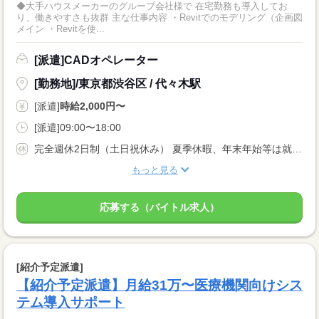
◆大手ハウスメーカーのグループ会社様で 在宅勤務も導入してお
り、働きやすさも抜群 主な仕事内容 ・Revitでのモデリング（企画図
メイン ・Revitを使...
[派遣]CADオペレーター
[勤務地]/東京都渋谷区 / 代々木駅
[派遣]
時給2,000円〜
[派遣]09:00〜18:00
完全週休2日制（土日祝休み） 夏季休暇、年末年始等は就業先に準じます。※年間休日120日程度
もっと見る
応募する（バイトル求人）
[紹介予定派遣]
【紹介予定派遣】月給31万〜医療機関向けシス
テム導入サポート