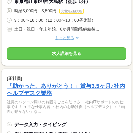
東京都江東区/西大島駅（徒歩 1分）
時給3,000円～3,500円
交通費全額支給
9：00〜18：00（12：00〜13：00昼休憩）
土日・祝日・年末年始。6か月間勤務継続後...
もっと見る
求人詳細を見る
[正社員]
「助かった、ありがとう！」賞与3.5ヶ月♪社内
ヘルプデスク業務
社員のパソコン周りのお困りごとを助ける、 社内ITサポートのお仕
事です！ ▼主な仕事内容 ・社内のお助け係（ヘルプデスク）：「画
面が動かない」な...
データ入力・タイピング