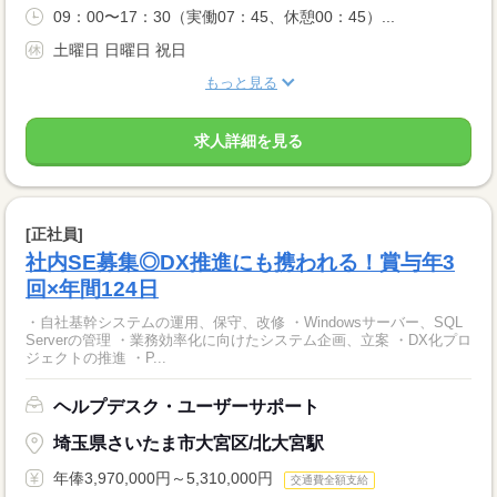
09：00〜17：30（実働07：45、休憩00：45）...
土曜日 日曜日 祝日
もっと見る
求人詳細を見る
[正社員]
社内SE募集◎DX推進にも携われる！賞与年3
回×年間124日
・自社基幹システムの運用、保守、改修 ・Windowsサーバー、SQL
Serverの管理 ・業務効率化に向けたシステム企画、立案 ・DX化プロ
ジェクトの推進 ・P...
ヘルプデスク・ユーザーサポート
埼玉県さいたま市大宮区/北大宮駅
年俸3,970,000円～5,310,000円
交通費全額支給