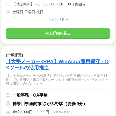
【就業時間】（1）09：00〜18：00（実働時...
土曜日 日曜日 祝日
もっと見る
求人詳細を見る
[一般派遣]
【大手メーカー×RPA】WinActor運用保守・D
Xツールの活用推進
【大手食品メーカー×DX推進】デジタル推進事務局のお仕事業務利
用しているRPA・BIなどDXツールの社内推進を担当いただきます・
既存RPA（WinActor）の...
一般事務・OA事務
神奈川県座間市/さがみ野駅（徒歩 9分）
時給2,000円～2,200円
交通費全額支給