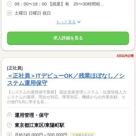
09：00〜18：00 【残業】有 20〜30時間程...
土曜日 日曜日 祝日
もっと見る
求人詳細を見る
3日以内公開
[正社員]
＜正社員＞ITデビューOK／残業ほぼなし／シ
ステム運用保守
【システムの運用保守業務】 固定資産管理システム・位置情報入力
システムの運用、問合せ対応、障害対応、機構からの作業依頼、そ
の他ITILRに準ずる各...
運用管理・保守
東京都江東区/東陽町駅
月給245,000円～500,000円
交通費全額支給