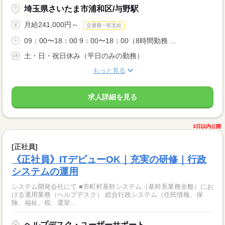
埼玉県さいたま市浦和区/与野駅
月給241,000円～
交通費一部支給
09：00〜18：00 9：00〜18：00（8時間勤務 ...
土・日・祝日休み（平日のみの勤務）
もっと見る
求人詳細を見る
3日以内公開
[正社員]
《正社員》ITデビューOK｜充実の研修｜行政
システムの運用
システム開発会社にて ■市町村基幹システム（基幹系業務全般）にお
ける運用業務（ヘルプデスク） 総合行政システム（住民情報、保
険、福祉、税、選挙...
ヘルプデスク・ユーザーサポート