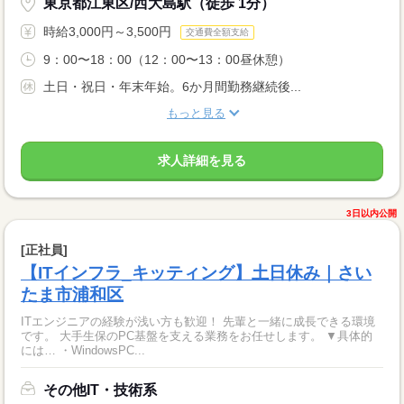
東京都江東区/西大島駅（徒歩 1分）
時給3,000円～3,500円
交通費全額支給
9：00〜18：00（12：00〜13：00昼休憩）
土日・祝日・年末年始。6か月間勤務継続後...
もっと見る
求人詳細を見る
3日以内公開
[正社員]
【ITインフラ_キッティング】土日休み｜さい
たま市浦和区
ITエンジニアの経験が浅い方も歓迎！ 先輩と一緒に成長できる環境
です。 大手生保のPC基盤を支える業務をお任せします。 ▼具体的
には… ・WindowsPC...
その他IT・技術系