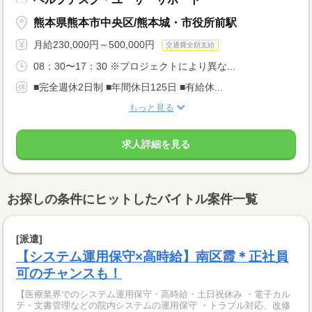
熊本県熊本市中央区/熊本城・市役所前駅
月給230,000円～500,000円
交通費全額支給
08：30〜17：30 ※プロジェクトにより異な...
■完全週休2日制 ■年間休日125日 ■有給休...
もっと見る
求人詳細を見る
お探しの条件にヒットしたバイトル案件一覧
[派遣]
【システム運用保守×高時給】南区霞＊正社員
可のチャンスも！
【医療業界でのシステム運用保守・高時給・土日祝休み ・電子カル
テ・文書管理などの院内システムの運用保守 ・トラブル対応、改修