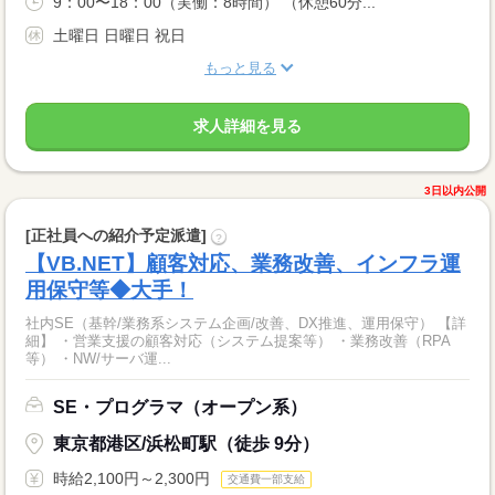
9：00〜18：00（実働：8時間） （休憩60分...
土曜日 日曜日 祝日
もっと見る
求人詳細を見る
3日以内公開
[正社員への紹介予定派遣]
?
【VB.NET】顧客対応、業務改善、インフラ運
用保守等◆大手！
社内SE（基幹/業務系システム企画/改善、DX推進、運用保守） 【詳
細】 ・営業支援の顧客対応（システム提案等） ・業務改善（RPA
等） ・NW/サーバ運...
SE・プログラマ（オープン系）
東京都港区/浜松町駅（徒歩 9分）
時給2,100円～2,300円
交通費一部支給