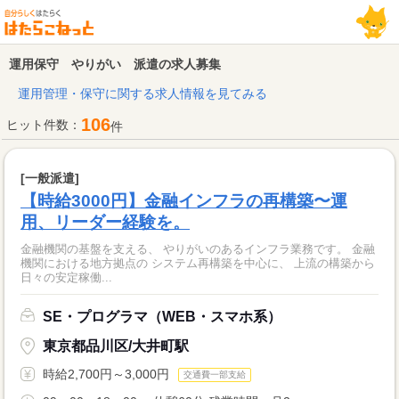
運用保守 やりがい 派遣の求人募集
運用管理・保守に関する求人情報を見てみる
106
ヒット件数：
件
[一般派遣]
【時給3000円】金融インフラの再構築〜運
用、リーダー経験を。
金融機関の基盤を支える、 やりがいのあるインフラ業務です。 金融
機関における地方拠点の システム再構築を中心に、 上流の構築から
日々の安定稼働...
SE・プログラマ（WEB・スマホ系）
東京都品川区/大井町駅
時給2,700円～3,000円
交通費一部支給