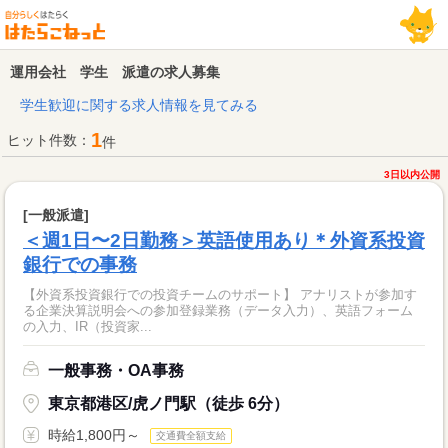
運用会社 学生 派遣の求人募集
学生歓迎に関する求人情報を見てみる
1
ヒット件数：
件
3日以内公開
[一般派遣]
＜週1日〜2日勤務＞英語使用あり＊外資系投資
銀行での事務
【外資系投資銀行での投資チームのサポート】 アナリストが参加す
る企業決算説明会への参加登録業務（データ入力）、英語フォーム
の入力、IR（投資家...
一般事務・OA事務
東京都港区/虎ノ門駅（徒歩 6分）
時給1,800円～
交通費全額支給