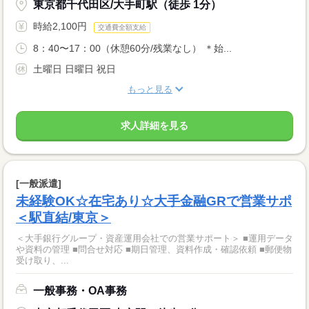
東京都千代田区/大手町駅（徒歩 1分）
時給2,100円
交通費全額支給
8：40〜17：00（休憩60分/残業なし） ＊始...
土曜日 日曜日 祝日
もっと見る
求人詳細を見る
[一般派遣]
未経験OK☆在宅あり☆大手金融GRで営業サポ
＜駅直結/東京＞
＜大手銀行グループ・資産運用会社での営業サポート＞ ■運用データ
や資料の管理 ■問合せ対応 ■期日管理、資料作成・確認依頼 ■郵便物
受け取り、...
一般事務・OA事務