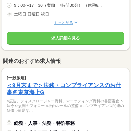
9：00〜17：30（実働：7時間30分） （休憩6...
土曜日 日曜日 祝日
もっと見る
求人詳細を見る
関連のおすすめ求人情報
[一般派遣]
＜9月末まで＞法務・コンプライアンスのお仕
事＠東京海上G
○広告、ディスクロージャー資料、マーケティング資料の書面審査 ○
法令や規則のフォロー ○社内ルールの整備 ○コンプライアンス関連の
研修 ○簡易な...
総務・人事・法務・特許事務