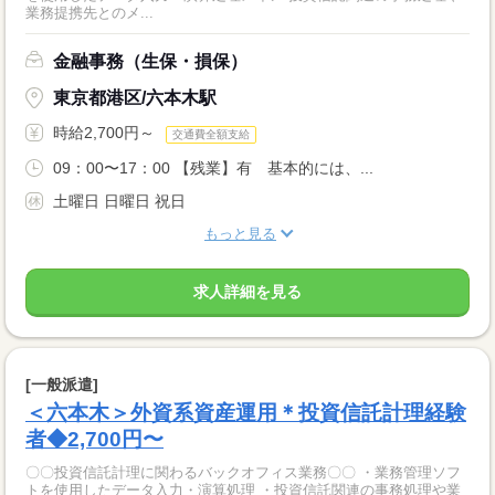
業務提携先とのメ...
金融事務（生保・損保）
東京都港区/六本木駅
時給2,700円～
交通費全額支給
09：00〜17：00 【残業】有 基本的には、...
土曜日 日曜日 祝日
もっと見る
求人詳細を見る
[一般派遣]
＜六本木＞外資系資産運用＊投資信託計理経験
者◆2,700円〜
〇〇投資信託計理に関わるバックオフィス業務〇〇 ・業務管理ソフ
トを使用したデータ入力・演算処理 ・投資信託関連の事務処理や業