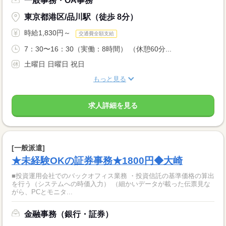
一般事務・OA事務
東京都港区/品川駅（徒歩 8分）
時給1,830円～
交通費全額支給
7：30〜16：30（実働：8時間） （休憩60分...
土曜日 日曜日 祝日
もっと見る
求人詳細を見る
[一般派遣]
★未経験OKの証券事務★1800円◆大崎
■投資運用会社でのバックオフィス業務 ・投資信託の基準価格の算出
を行う（システムへの時価入力） （細かいデータが載った伝票見な
がら、PCとモニタ...
金融事務（銀行・証券）