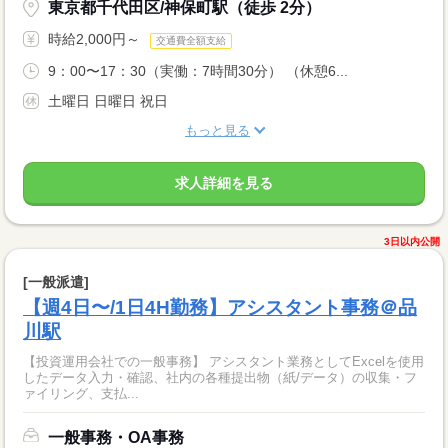
東京都千代田区/神保町駅（徒歩 2分）
時給2,000円～
交通費全額支給
9：00〜17：30（実働：7時間30分） （休憩6...
土曜日 日曜日 祝日
もっと見る
求人詳細を見る
3日以内公開
[一般派遣]
【週4日〜/1日4H勤務】アシスタント事務＠品
川駅
【投資運用会社での一般事務】 アシスタント業務としてExcelを使用
したデータ入力・確認、社内の各種提出物（紙/データ）の収集・フ
ァイリング、支払...
一般事務・OA事務