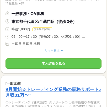
情報更新 ●郵...
一般事務・OA事務
東京都千代田区/半蔵門駅（徒歩 3分）
時給1,800円
交通費全額支給
09：00〜17：30（実働07：30、休憩01：00）...
土曜日 日曜日 祝日
もっと見る
求人詳細を見る
[一般派遣]
9月開始☆トレーディング業務の事務サポート♪
月収31万〜↑
◇トレーディング（株式売買）のサポート◇ 〇基準価格や保有株式
の一覧の編集 〇発注業務（システム使用） 〇伝票の作成 〇電話・メ