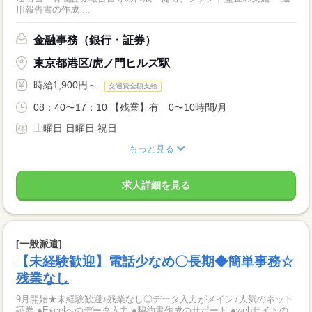
用報告書の作成 ...
金融事務（銀行・証券）
東京都港区/虎ノ門ヒルズ駅
時給1,900円～
交通費全額支給
08：40〜17：10 【残業】有 0〜10時間/月
土曜日 日曜日 祝日
もっと見る
求人詳細を見る
[一般派遣]
【未経験歓迎】電話少なめ〇長期◆簡単事務☆
残業なし
9月開始★未経験歓迎♪残業なし◎データ入力がメイン♪人気のネット
証券 ●Excelへのデータ入力 ●契約書作成のサポート ●webサイトの