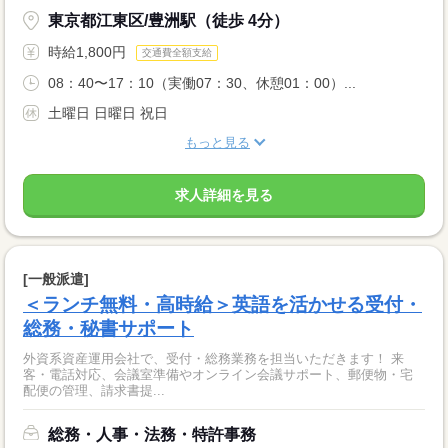
東京都江東区/豊洲駅（徒歩 4分）
時給1,800円
交通費全額支給
08：40〜17：10（実働07：30、休憩01：00）...
土曜日 日曜日 祝日
もっと見る
求人詳細を見る
[一般派遣]
＜ランチ無料・高時給＞英語を活かせる受付・
総務・秘書サポート
外資系資産運用会社で、受付・総務業務を担当いただきます！ 来
客・電話対応、会議室準備やオンライン会議サポート、郵便物・宅
配便の管理、請求書提...
総務・人事・法務・特許事務