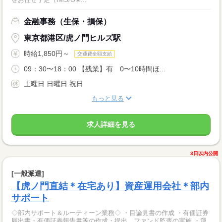
金融事務（生保・損保）
東京都港区/虎ノ門ヒルズ駅
時給1,850円～
交通費全額支給
09：30〜18：00 【残業】有 0〜10時間ほ...
土曜日 日曜日 祝日
もっと見る
求人詳細を見る
3日以内公開
[一般派遣]
【虎ノ門直結＊在宅あり】資産運用会社＊部内
サポート
◇部内サポート＆ルーティーン業務◇ ・目論見書の作成 ・有価証券
届出書・有価証券報告書等の作成・提出、ファンド監査の実施 ・運