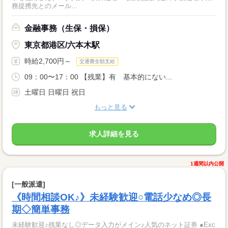
務提携先とのメール...
金融事務（生保・損保）
東京都港区/六本木駅
時給2,700円～
交通費全額支給
09：00〜17：00 【残業】有 基本的にない...
土曜日 日曜日 祝日
もっと見る
求人詳細を見る
1週間以内公開
[一般派遣]
《時間相談OK♪》未経験歓迎○電話少なめ◎長
期◇簡単事務
未経験歓迎♪残業なし◎データ入力がメイン♪人気のネット証券 ●Exc