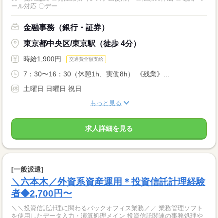
ール対応 〇デー...
金融事務（銀行・証券）
東京都中央区/東京駅（徒歩 4分）
時給1,900円
交通費全額支給
7：30〜16：30（休憩1h、実働8h） 《残業》...
土曜日 日曜日 祝日
もっと見る
求人詳細を見る
[一般派遣]
＼六本木／外資系資産運用＊投資信託計理経験
者◆2,700円〜
＼＼投資信託計理に関わるバックオフィス業務／／ 業務管理ソフト
を使用したデータ入力・演算処理メイン 投資信託関連の事務処理や