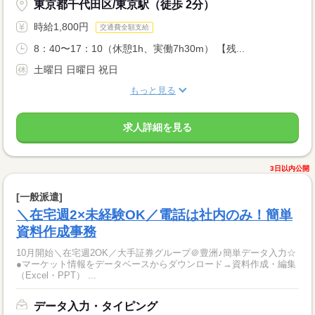
東京都千代田区/東京駅（徒歩 2分）
時給1,800円
交通費全額支給
8：40〜17：10（休憩1h、実働7h30m） 【残...
土曜日 日曜日 祝日
もっと見る
求人詳細を見る
3日以内公開
[一般派遣]
＼在宅週2×未経験OK／電話は社内のみ！簡単
資料作成事務
10月開始＼在宅週2OK／大手証券グループ＠豊洲♪簡単データ入力☆
●マーケット情報をデータベースからダウンロード→資料作成・編集
（Excel・PPT） ...
データ入力・タイピング