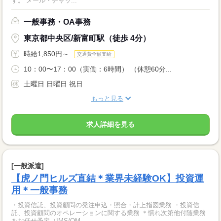
す。 メール・チャッ...
一般事務・OA事務
東京都中央区/新富町駅（徒歩 4分）
時給1,850円～
交通費全額支給
10：00〜17：00（実働：6時間） （休憩60分...
土曜日 日曜日 祝日
もっと見る
求人詳細を見る
[一般派遣]
【虎ノ門ヒルズ直結＊業界未経験OK】投資運
用＊一般事務
・投資信託、投資顧問の発注申込・照合・計上指図業務 ・投資信
託、投資顧問のオペレーションに関する業務 ＊慣れ次第他付随業務
をお任せ予定（IMS/OM...