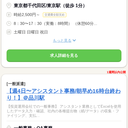
東京都千代田区/東京駅（徒歩 1分）
時給2,500円～
交通費全額支給
8：30〜17：30（実働：8時間） （休憩60分...
土曜日 日曜日 祝日
もっと見る
求人詳細を見る
1週間以内公開
[一般派遣]
【週4日〜アシスタント事務/朝早め16時台終わ
り！】＠品川駅
【投資運用会社での一般事務】 アシスタント業務としてExcelを使用
したデータ入力・確認、社内の各種提出物（紙/データ）の収集・フ
ァイリング、支払...