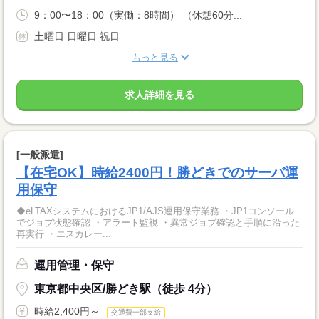
9：00〜18：00（実働：8時間） （休憩60分...
土曜日 日曜日 祝日
もっと見る
求人詳細を見る
[一般派遣]
【在宅OK】時給2400円！勝どきでのサーバ運
用保守
◆eLTAXシステムにおけるJP1/AJS運用保守業務 ・JP1コンソール
でジョブ状態確認 ・アラート監視 ・異常ジョブ確認と手順に沿った
再実行 ・エスカレー...
運用管理・保守
東京都中央区/勝どき駅（徒歩 4分）
時給2,400円～
交通費一部支給