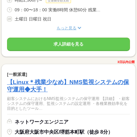
時給2,500円～
交通費全額支給
09：00〜18：00 実働8時間 休憩60分 残業...
土曜日 日曜日 祝日
もっと見る
求人詳細を見る
3日以内公開
[一般派遣]
【Linux＊残業少なめ】NMS監視システムの保
守運用◆大手！
顧客システムにおけるNMS監視システムの保守運用 【詳細】 ・顧客
システムの保守運用、監視システムの設定運用 ・各種業務効率化を
目的としたツール...
ネットワークエンジニア
大阪府大阪市中央区/堺筋本町駅（徒歩 8分）