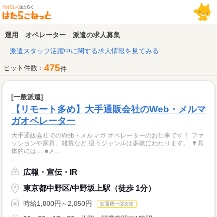
運用 オペレーター 派遣の求人募集
派遣スタッフ活躍中に関する求人情報を見てみる
475
ヒット件数：
件
[一般派遣]
【リモート多め】大手通販会社のWeb・メルマ
ガオペレーター
大手通販会社でのWeb・メルマガ オペレーターのお仕事です！ ファ
ッションや家具、雑貨など 扱うジャンルは多岐にわたります。 ▼具
体的には… ■メ...
広報・宣伝・IR
東京都中野区/中野坂上駅（徒歩 1分）
時給1,800円～2,050円
交通費一部支給