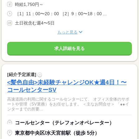
時給1,750円～
［1］11：00〜20：00 ［2］9：00〜18：00 ...
土日祝含む週4〜5日
もっと見る
求人詳細を見る
[紹介予定派遣]
?
<髪色自由>未経験チャレンジOK★週4日！〜
コールセンターSV
高速道路の利用に関するコールセンターにて、 オフィス全体のサポ
ートや管理（SV業務）をお任せします。 ＜主なお問合せ＞ 「●●イ
ンターまでの所要...
コールセンター（テレフォンオペレーター）
東京都中央区/水天宮前駅（徒歩 5分）