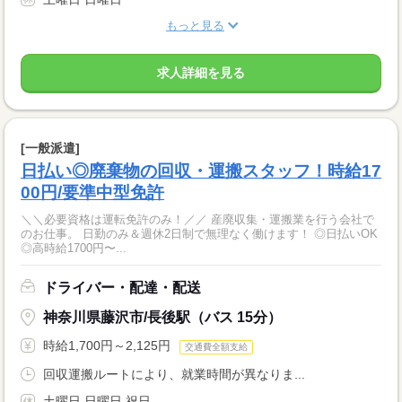
もっと見る
求人詳細を見る
[一般派遣]
日払い◎廃棄物の回収・運搬スタッフ！時給17
00円/要準中型免許
＼＼必要資格は運転免許のみ！／／ 産廃収集・運搬業を行う会社で
のお仕事。 日勤のみ＆週休2日制で無理なく働けます！ ◎日払いOK
◎高時給1700円〜...
ドライバー・配達・配送
神奈川県藤沢市/長後駅（バス 15分）
時給1,700円～2,125円
交通費全額支給
回収運搬ルートにより、就業時間が異なりま...
土曜日 日曜日 祝日