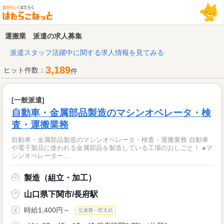
運搬業 派遣の求人募集
派遣スタッフ活躍中に関する求人情報を見てみる
3,189
ヒット件数：
件
[一般派遣]
自動車・金属部品製造のマシンオペレータ・検
査・運搬業務
自動車・金属部品製造のマシンオペレータ・検査・運搬業務 自動車
や電子製品に使われる金属部品を製造している工場のおしごと！ ●マ
シンオペレーター...
製造（組立・加工）
山口県下関市/長府駅
時給1,400円～
交通費一部支給