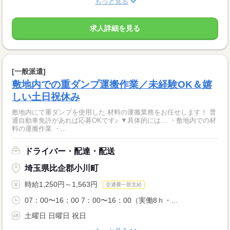
もっと見る
求人詳細を見る
[一般派遣]
敷地内での重ダンプ運搬作業／未経験OK＆嬉
しい土日祝休み
敷地内にて重ダンプを使用した 材料の運搬業務をお任せします！ 普
通自動車免許があれば応募OKです♪ ▼具体的には… ・敷地内での材
料の運搬作業 ・...
ドライバー・配達・配送
埼玉県比企郡小川町
時給1,250円～1,563円
交通費一部支給
07：00〜16：00 7：00〜16：00（実働8ｈ・...
土曜日 日曜日 祝日