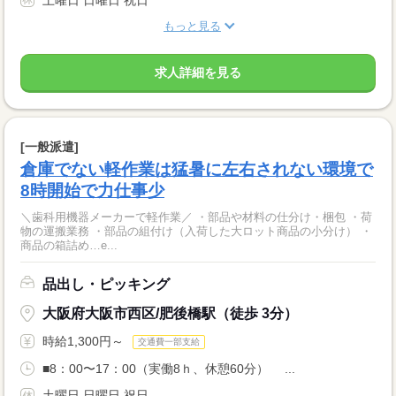
もっと見る
求人詳細を見る
[一般派遣]
倉庫でない軽作業は猛暑に左右されない環境で
8時開始で力仕事少
＼歯科用機器メーカーで軽作業／ ・部品や材料の仕分け・梱包 ・荷
物の運搬業務 ・部品の組付け（入荷した大ロット商品の小分け） ・
商品の箱詰め…e...
品出し・ピッキング
大阪府大阪市西区/肥後橋駅（徒歩 3分）
時給1,300円～
交通費一部支給
■8：00〜17：00（実働8ｈ、休憩60分） ...
土曜日 日曜日 祝日