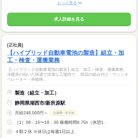
もっと見る
求人詳細を見る
[正社員]
【ハイブリッド自動車電池の製造】組立・加
工・検査・運搬業務
【ハイブリッド自動車電池の製造】組立・加工・検査・運搬業務。
冷暖房の効いた快適で清潔な工場内で、 部品の組み付け・マシンオ
ペレーター・外観検...
製造（組立・加工）
静岡県湖西市/新所原駅
月給248,000円～
交通費一部支給
［1］08：15〜18：30 稼働時間8.75h（休憩1...
４勤２休 ※休日は毎週1日以上