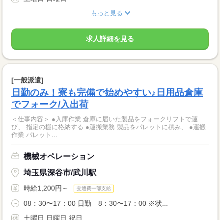
もっと見る
求人詳細を見る
[一般派遣]
日勤のみ！寮も完備で始めやすい♪日用品倉庫
でフォーク/入出荷
＜仕事内容＞ ●入庫作業 倉庫に届いた製品をフォークリフトで運
び、 指定の棚に格納する ●運搬業務 製品をパレットに積み、 ●運搬
作業 パレット...
機械オペレーション
埼玉県深谷市/武川駅
時給1,200円～
交通費一部支給
08：30〜17：00 日勤 8：30〜17：00 ※状...
土曜日 日曜日 祝日