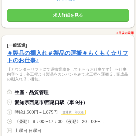
求人詳細を見る
3日以内公開
[一般派遣]
＃製品の棚入れ＃製品の運搬＃もくもく☆リフ
トのお仕事♪
【カウンターリフトにて運搬業務をしてもらうお仕事です】 〜仕事
内容〜 1．各工程より製品をカンバンをみて次工程へ運搬 2．完成品
の棚入れ 3．梱包...
生産・品質管理
愛知県西尾市/西尾口駅（車 9分）
時給1,500円～1,875円
交通費一部支給
《昼勤》 8：00〜17：00 《夜勤》 20：00〜...
土曜日 日曜日