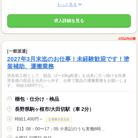
もっと見る
求人詳細を見る
3日以内公開
[一般派遣]
2027年3月末迄のお仕事！未経験歓迎です！塗
装補助、運搬業務
塗装前工程として、部品（2〜10kg程度）を治具に引っ掛ける作業、
塗装後の部品を治具から外す、台車で製品の運搬業務をお願いしま
す。 時給1400円でし...
梱包・仕分け・検品
長野県駒ヶ根市/大田切駅（車 2分）
時給1,400円～
交通費全額支給
【1】08：00〜17：05 ※表記のうち実働8時...
土曜日 日曜日 祝日