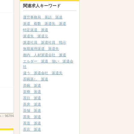
関連求人キーワード
運営事務局 英語 派遣
派遣 複数 派遣先 派遣
特定派遣 派遣
派遣先 派遣元
派遣社員 派遣社員 指示
無期雇用派遣 派遣先
都内 人材派遣会社 派遣
エルダー 派遣 強い 派遣会
社
違う 派遣会社 派遣先
茶碗蒸し 派遣
茶碗 派遣
茶寮 派遣
茶目 派遣
茶房 派遣
茶舗 派遣
.：
96784
茶美 派遣
茶道 派遣
茶店 派遣