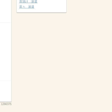
茶漬け 派遣
茶々 派遣
：
1286375