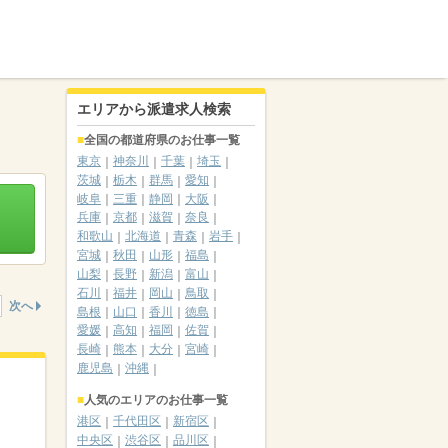
エリアから派遣求人検索
全国の都道府県のお仕事一覧
東京
神奈川
千葉
埼玉
茨城
栃木
群馬
愛知
岐阜
三重
静岡
大阪
兵庫
京都
滋賀
奈良
和歌山
北海道
青森
岩手
宮城
秋田
山形
福島
山梨
長野
新潟
富山
石川
福井
岡山
鳥取
次へ
島根
山口
香川
徳島
愛媛
高知
福岡
佐賀
長崎
熊本
大分
宮崎
鹿児島
沖縄
人気のエリアのお仕事一覧
港区
千代田区
新宿区
中央区
渋谷区
品川区