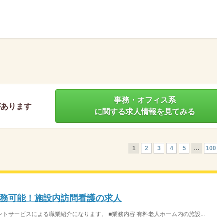
】
事務・オフィス系
があります
に関する求人情報を見てみる
1
2
3
4
5
…
100
務可能！施設内訪問看護の求人
サービスによる職業紹介になります。 ■業務内容 有料老人ホーム内の施設...