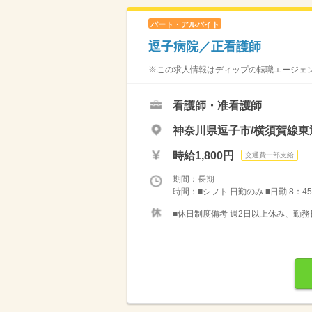
パート・アルバイト
逗子病院／正看護師
※この求人情報はディップの転職エージェン
看護師・准看護師
神奈川県逗子市/横須賀線東
時給1,800円
交通費一部支給
期間：長期
時間：■シフト 日勤のみ ■日勤 8：45
■休日制度備考 週2日以上休み、勤