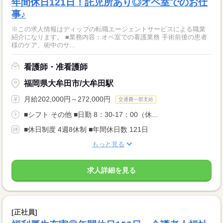
年間休日121日！託児所あり◎オペ室でのお仕
事♪
※この求人情報はディップの転職エージェントサービスによる職業
紹介になります。 ■業務内容：オペ室での看護業務 手術前後の患者
様のケア、術中のサ...
看護師・准看護師
福岡県大牟田市/大牟田駅
月給202,000円～272,000円
交通費一部支給
■シフト その他 ■日勤 8：30-17：00（休...
■休日制度 4週8休制 ■年間休日数 121日
もっと見る
求人詳細を見る
[正社員]