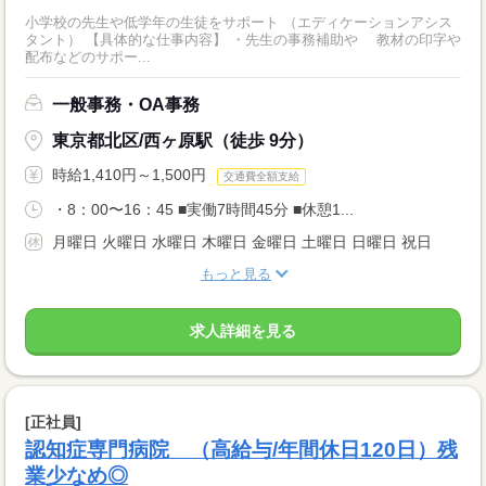
小学校の先生や低学年の生徒をサポート （エディケーションアシス
タント） 【具体的な仕事内容】 ・先生の事務補助や 教材の印字や
配布などのサポー...
一般事務・OA事務
東京都北区/西ヶ原駅（徒歩 9分）
時給1,410円～1,500円
交通費全額支給
・8：00〜16：45 ■実働7時間45分 ■休憩1...
月曜日 火曜日 水曜日 木曜日 金曜日 土曜日 日曜日 祝日
もっと見る
求人詳細を見る
[正社員]
認知症専門病院 （高給与/年間休日120日）残
業少なめ◎