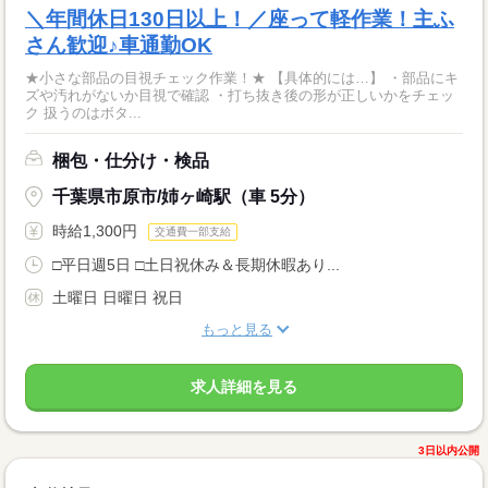
＼年間休日130日以上！／座って軽作業！主ふ
さん歓迎♪車通勤OK
★小さな部品の目視チェック作業！★ 【具体的には…】 ・部品にキ
ズや汚れがないか目視で確認 ・打ち抜き後の形が正しいかをチェッ
ク 扱うのはボタ...
梱包・仕分け・検品
千葉県市原市/姉ヶ崎駅（車 5分）
時給1,300円
交通費一部支給
□平日週5日 □土日祝休み＆長期休暇あり...
土曜日 日曜日 祝日
もっと見る
求人詳細を見る
3日以内公開