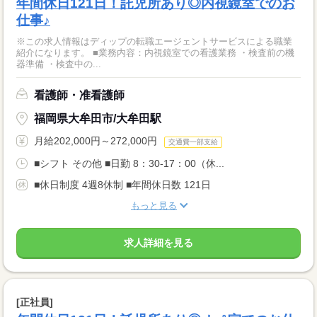
年間休日121日！託児所あり◎内視鏡室でのお
仕事♪
※この求人情報はディップの転職エージェントサービスによる職業
紹介になります。 ■業務内容：内視鏡室での看護業務 ・検査前の機
器準備 ・検査中の...
看護師・准看護師
福岡県大牟田市/大牟田駅
月給202,000円～272,000円
交通費一部支給
■シフト その他 ■日勤 8：30-17：00（休...
■休日制度 4週8休制 ■年間休日数 121日
もっと見る
求人詳細を見る
[正社員]