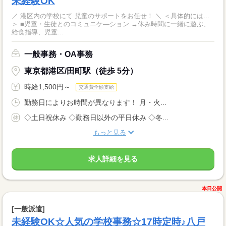
未経験OK
／ 港区内の学校にて 児童のサポートをお任せ！ ＼ ＜具体的には...
＞ ■児童・生徒とのコミュニケ―ション →休み時間に一緒に遊ぶ、
給食指導、児童...
一般事務・OA事務
東京都港区/田町駅（徒歩 5分）
時給1,500円～
交通費全額支給
勤務日によりお時間が異なります！ 月・火...
◇土日祝休み ◇勤務日以外の平日休み ◇冬...
もっと見る
求人詳細を見る
本日公開
[一般派遣]
未経験OK☆人気の学校事務☆17時定時♪八戸