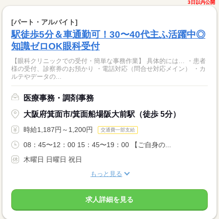
3日以内公開
[パート・アルバイト]
駅徒歩5分＆車通勤可！30〜40代主ふ活躍中◎
知識ゼロOK眼科受付
【眼科クリニックでの受付・簡単な事務作業】 具体的には… ・患者
様の受付、診察券のお預かり ・電話対応（問合せ対応メイン） ・カ
ルテやデータの...
医療事務・調剤事務
大阪府箕面市/箕面船場阪大前駅（徒歩 5分）
時給1,187円～1,200円
交通費一部支給
08：45〜12：00 15：45〜19：00 【ご自身の...
木曜日 日曜日 祝日
もっと見る
求人詳細を見る