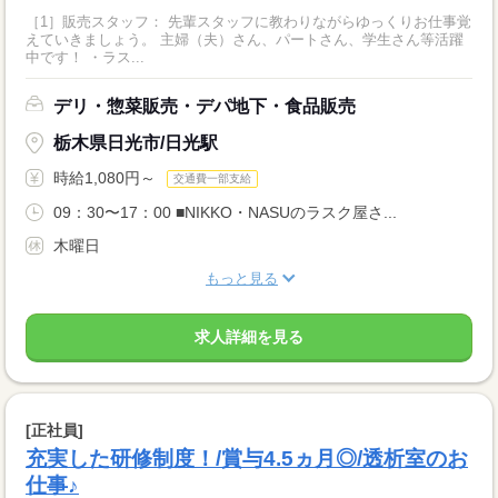
［1］販売スタッフ： 先輩スタッフに教わりながらゆっくりお仕事覚
えていきましょう。 主婦（夫）さん、パートさん、学生さん等活躍
中です！ ・ラス...
デリ・惣菜販売・デパ地下・食品販売
栃木県日光市/日光駅
時給1,080円～
交通費一部支給
09：30〜17：00 ■NIKKO・NASUのラスク屋さ...
木曜日
もっと見る
求人詳細を見る
[正社員]
充実した研修制度！/賞与4.5ヵ月◎/透析室のお
仕事♪