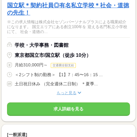
国立駅＊契約社員◎有名私立学校＊社会・道徳
の先生！
※この求人情報は株式会社セゾンパーソナルプラスによる職業紹介
になります。 国立エリアにある創立100年を 迎える名門私立小学校
にて、 社会・道徳の...
学校・大学事務・図書館
東京都国立市/国立駅（徒歩 10分）
月給310,000円～
交通費全額支給
＜2シフト制の勤務＞ 【1】7：45〜16：15 ...
土日祝日休み （完全週休二日制） ＊夏季...
もっと見る
求人詳細を見る
[一般派遣]