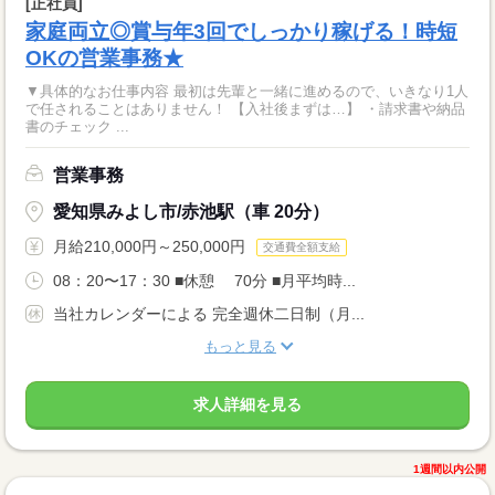
[正社員]
家庭両立◎賞与年3回でしっかり稼げる！時短
OKの営業事務★
▼具体的なお仕事内容 最初は先輩と一緒に進めるので、いきなり1人
で任されることはありません！ 【入社後まずは…】 ・請求書や納品
書のチェック ...
営業事務
愛知県みよし市/赤池駅（車 20分）
月給210,000円～250,000円
交通費全額支給
08：20〜17：30 ■休憩 70分 ■月平均時...
当社カレンダーによる 完全週休二日制（月...
もっと見る
求人詳細を見る
1週間以内公開