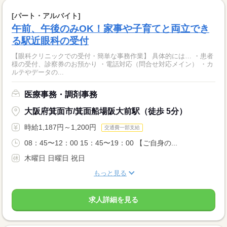
[パート・アルバイト]
午前、午後のみOK！家事や子育てと両立でき
る駅近眼科の受付
【眼科クリニックでの受付・簡単な事務作業】 具体的には… ・患者
様の受付、診察券のお預かり ・電話対応（問合せ対応メイン） ・カ
ルテやデータの...
医療事務・調剤事務
大阪府箕面市/箕面船場阪大前駅（徒歩 5分）
時給1,187円～1,200円
交通費一部支給
08：45〜12：00 15：45〜19：00 【ご自身の...
木曜日 日曜日 祝日
もっと見る
求人詳細を見る