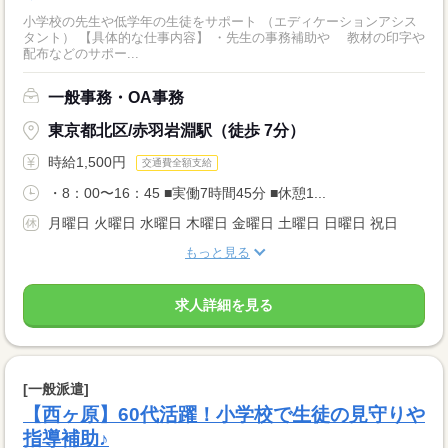
小学校の先生や低学年の生徒をサポート （エディケーションアシス
タント） 【具体的な仕事内容】 ・先生の事務補助や 教材の印字や
配布などのサポー...
一般事務・OA事務
東京都北区/赤羽岩淵駅（徒歩 7分）
時給1,500円
交通費全額支給
・8：00〜16：45 ■実働7時間45分 ■休憩1...
月曜日 火曜日 水曜日 木曜日 金曜日 土曜日 日曜日 祝日
もっと見る
求人詳細を見る
[一般派遣]
【西ヶ原】60代活躍！小学校で生徒の見守りや
指導補助♪