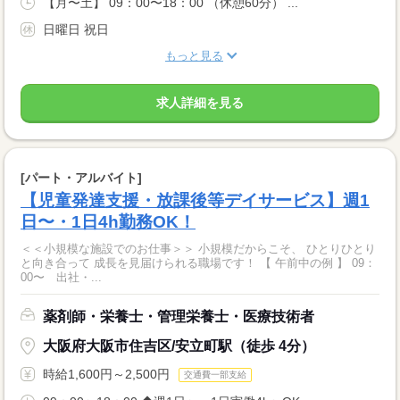
【月〜土】 09：00〜18：00 （休憩60分） ...
日曜日 祝日
もっと見る
求人詳細を見る
[パート・アルバイト]
【児童発達支援・放課後等デイサービス】週1
日〜・1日4h勤務OK！
＜＜小規模な施設でのお仕事＞＞ 小規模だからこそ、 ひとりひとり
と向き合って 成長を見届けられる職場です！ 【 午前中の例 】 09：
00〜 出社・...
薬剤師・栄養士・管理栄養士・医療技術者
大阪府大阪市住吉区/安立町駅（徒歩 4分）
時給1,600円～2,500円
交通費一部支給