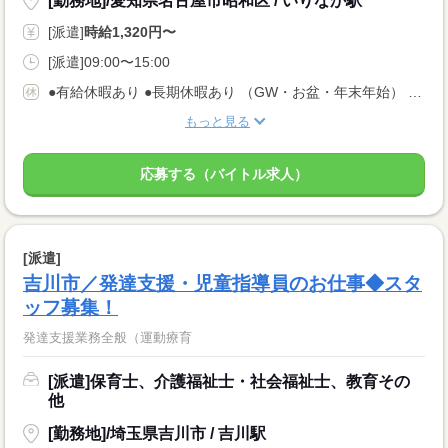
[勤務地]/愛知県名古屋市昭和区 / いりなか駅
[派遣]
時給1,320円〜
[派遣]09:00〜15:00
●有給休暇あり ●長期休暇あり （GW・お盆・年末年始） ●産休・育休・介護休暇あり ※産休育休取得率：95％！
もっと見る
応募する（バイトル求人）
[派遣]
吉川市／発達支援・児童指導員のお仕事◆スタ
ッフ募集！
発達支援業務全般（運動療育
[派遣]保育士、介護福祉士・社会福祉士、教育その
他
[勤務地]/埼玉県吉川市 / 吉川駅