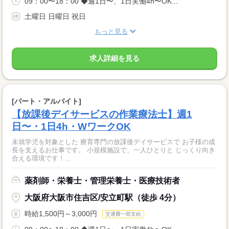
09：00〜18：00 ◆週1日〜、1日実働4h〜OK...
土曜日 日曜日 祝日
もっと見る
求人詳細を見る
[パート・アルバイト]
【放課後デイサービスの作業療法士】週1
日〜・1日4h・WワークOK
未就学児を対象とした 療育専門の放課後デイサービスで お子様の成
長を支えるお仕事です。 小規模施設で、一人ひとりと じっくり向き
合える環境です！...
薬剤師・栄養士・管理栄養士・医療技術者
大阪府大阪市住吉区/安立町駅（徒歩 4分）
時給1,500円～3,000円
交通費一部支給