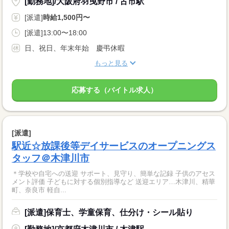
[勤務地]/大阪府羽曳野市 / 古市駅
[派遣]
時給1,500円〜
[派遣]13:00〜18:00
日、祝日、年末年始 慶弔休暇
もっと見る
応募する（バイトル求人）
[派遣]
駅近☆放課後等デイサービスのオープニングス
タッフ＠木津川市
＊学校や自宅への送迎 サポート、見守り、簡単な記録 子供のアセス
メント評価 子どもに対する個別指導など 送迎エリア…木津川、精華
町、奈良市 軽自...
[派遣]保育士、学童保育、仕分け・シール貼り