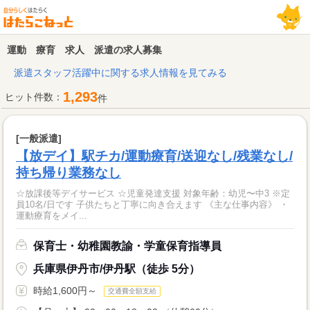
運動 療育 求人 派遣の求人募集
派遣スタッフ活躍中に関する求人情報を見てみる
1,293
ヒット件数：
件
[一般派遣]
【放デイ】駅チカ/運動療育/送迎なし/残業なし/
持ち帰り業務なし
☆放課後等デイサービス ☆児童発達支援 対象年齢：幼児〜中3 ※定
員10名/日です 子供たちと丁寧に向き合えます 《主な仕事内容》 ・
運動療育をメイ...
保育士・幼稚園教諭・学童保育指導員
兵庫県伊丹市/伊丹駅（徒歩 5分）
時給1,600円～
交通費全額支給