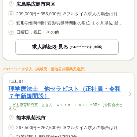
広島県広島市東区
209,000円〜355,000円 ※フルタイム求人の場合は月額（換算額）、パート求人の場合は時間額を表示しています。
変形労働時間制 変形労働時間制の単位 １ヶ月単位 就業時間１ 9時30分〜18時30分 就業時間に関する特記事項 シフト制
日曜日，祝日，その他
求人詳細を見る
(ハローワークより転載)
ハローワーク求人（掲載元：菊池公共職業安定所）
正社員
理学療法士 他セラピスト（正社員・令和
７年新規開設）
こども療育研究室 ときん ｗｉｔｈ Ｌｕｌｕ <BR> （合同会社と
きん）
熊本県菊池市
267,500円〜267,500円 ※フルタイム求人の場合は月額（換算額）、パート求人の場合は時間額を表示しています。
就業時間１ 8時30分〜17時30分