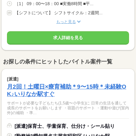
［1］ 09：00〜18：00 ■実働8時間 ■平...
【シフトについて】 シフトサイクル：2週間...
もっと見る
求人詳細を見る
お探しの条件にヒットしたバイトル案件一覧
[派遣]
月2回！土曜日×療育補助＊9〜15時＊未経験O
K♪いりなか駅すぐ
サポートが必要な子どもたち(1,5歳〜小学生)に 日常の生活を通して
成長のサポートをお願いします ・宿題のサポート ・運動や遊び(室内
外)の補助 ・準...
[派遣]保育士、学童保育、仕分け・シール貼り