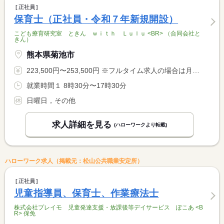
正社員
保育士（正社員・令和７年新規開設）
こども療育研究室 ときん ｗｉｔｈ Ｌｕｌｕ <BR> （合同会社と
きん）
熊本県菊池市
223,500円〜253,500円 ※フルタイム求人の場合は月額（換算額）、パート求人の場合は時間額を表示しています。
就業時間１ 8時30分〜17時30分
日曜日，その他
求人詳細を見る
(ハローワークより転載)
ハローワーク求人（掲載元：松山公共職業安定所）
正社員
児童指導員、保育士、作業療法士
株式会社プレイモ 児童発達支援・放課後等デイサービス ぽこあ <B
R> 保免