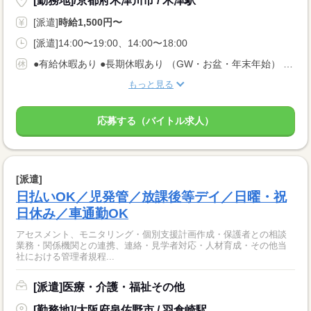
[勤務地]/京都府木津川市 / 木津駅
[派遣]
時給1,500円〜
[派遣]14:00〜19:00、14:00〜18:00
●有給休暇あり ●長期休暇あり （GW・お盆・年末年始） ●産休・育休・介護休暇あり ※産休育休取得率：95％！
もっと見る
応募する（バイトル求人）
[派遣]
日払いOK／児発管／放課後等デイ／日曜・祝
日休み／車通勤OK
アセスメント、モニタリング・個別支援計画作成・保護者との相談
業務・関係機関との連携、連絡・見学者対応・人材育成・その他当
社における管理者規程...
[派遣]医療・介護・福祉その他
[勤務地]/大阪府泉佐野市 / 羽倉崎駅