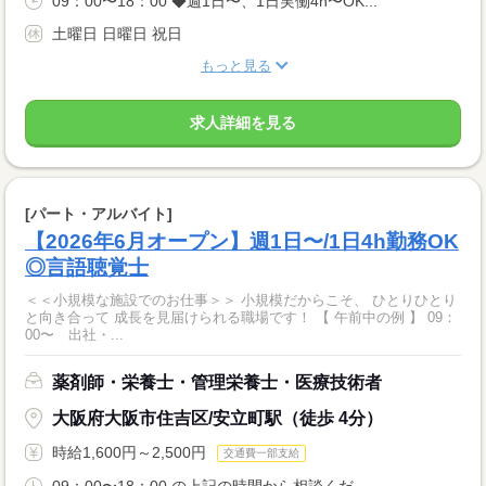
09：00〜18：00 ◆週1日〜、1日実働4h〜OK...
土曜日 日曜日 祝日
もっと見る
求人詳細を見る
[パート・アルバイト]
【2026年6月オープン】週1日〜/1日4h勤務OK
◎言語聴覚士
＜＜小規模な施設でのお仕事＞＞ 小規模だからこそ、 ひとりひとり
と向き合って 成長を見届けられる職場です！ 【 午前中の例 】 09：
00〜 出社・...
薬剤師・栄養士・管理栄養士・医療技術者
大阪府大阪市住吉区/安立町駅（徒歩 4分）
時給1,600円～2,500円
交通費一部支給