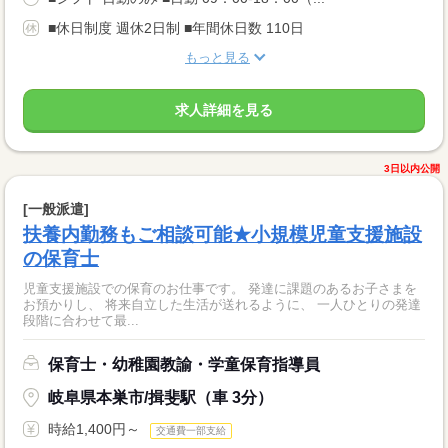
■休日制度 週休2日制 ■年間休日数 110日
もっと見る
求人詳細を見る
3日以内公開
[一般派遣]
扶養内勤務もご相談可能★小規模児童支援施設
の保育士
児童支援施設での保育のお仕事です。 発達に課題のあるお子さまを
お預かりし、 将来自立した生活が送れるように、 一人ひとりの発達
段階に合わせて最...
保育士・幼稚園教諭・学童保育指導員
岐阜県本巣市/揖斐駅（車 3分）
時給1,400円～
交通費一部支給