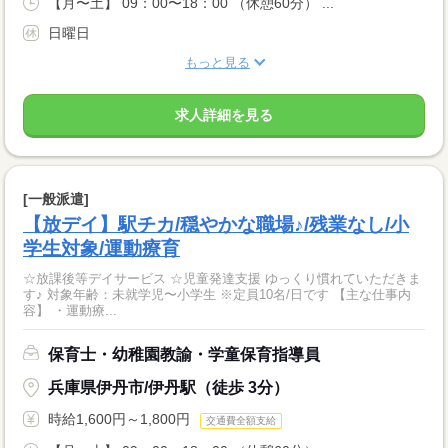
【月〜土】 09：00〜18：00 （休憩60分） ...
日曜日
もっと見る
求人詳細を見る
[一般派遣]
【放デイ】駅チカ/穏やかな職場♪/残業なし/小
学生対象/運動療育
☆放課後等デイサービス ☆児童発達支援 ゆっくり慣れていただきま
す♪ 対象年齢：未就学児〜小学生 ※定員10名/日です 【主な仕事内
容】 ・運動療...
保育士・幼稚園教諭・学童保育指導員
兵庫県伊丹市/伊丹駅（徒歩 3分）
時給1,600円～1,800円
交通費全額支給