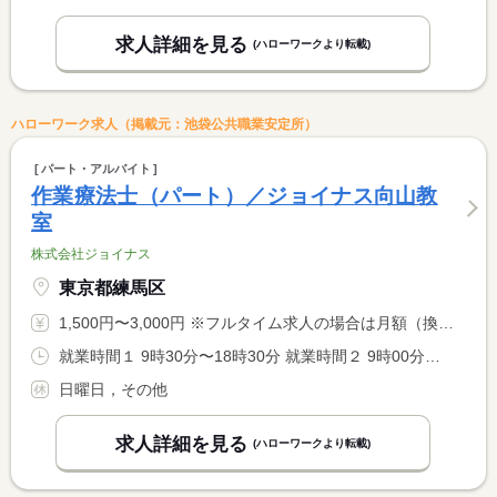
求人詳細を見る
(ハローワークより転載)
ハローワーク求人（掲載元：池袋公共職業安定所）
パート・アルバイト
作業療法士（パート）／ジョイナス向山教
室
株式会社ジョイナス
東京都練馬区
1,500円〜3,000円 ※フルタイム求人の場合は月額（換算額）、パート求人の場合は時間額を表示しています。
就業時間１ 9時30分〜18時30分 就業時間２ 9時00分〜18時00分 又は 9時30分〜18時30分の時間の間の5時間以上 就業時間に関する特記事項 （１）月〜金曜日 <BR> （２）土曜日 <BR> 勤務日数・就業時間応相談 <BR> 労働時間により、休憩法定通り付与
日曜日，その他
求人詳細を見る
(ハローワークより転載)