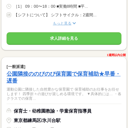
［1］ 09：00〜18：00 ■実働8時間 ■平...
【シフトについて】 シフトサイクル：2週間...
もっと見る
求人詳細を見る
1週間以内公開
[一般派遣]
公園隣接ののびのび保育園で保育補助★早番・
遅番
運動公園に隣接した自然豊かな保育園で 保育補助のお仕事をお任せ
します！ 四季折々の遊びが楽しめる環境です。 ▼具体的には… ・各
クラスでの保育...
保育士・幼稚園教諭・学童保育指導員
東京都練馬区/氷川台駅