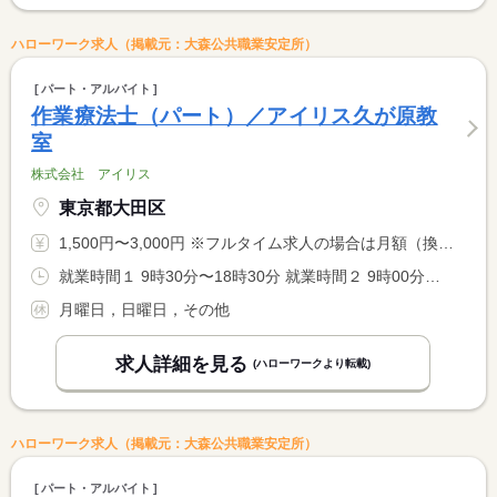
ハローワーク求人（掲載元：大森公共職業安定所）
パート・アルバイト
作業療法士（パート）／アイリス久が原教
室
株式会社 アイリス
東京都大田区
1,500円〜3,000円 ※フルタイム求人の場合は月額（換算額）、パート求人の場合は時間額を表示しています。
就業時間１ 9時30分〜18時30分 就業時間２ 9時00分〜18時00分 就業時間に関する特記事項 （１）火曜日〜金曜日 <BR> （２）土曜日 <BR> 勤務日数・就業時間（１日５時間〜）応相談 <BR> 労働時間により、休憩時間法定通り付与。
月曜日，日曜日，その他
求人詳細を見る
(ハローワークより転載)
ハローワーク求人（掲載元：大森公共職業安定所）
パート・アルバイト