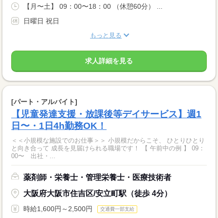
【月〜土】 09：00〜18：00 （休憩60分） ...
日曜日 祝日
もっと見る
求人詳細を見る
[パート・アルバイト]
【児童発達支援・放課後等デイサービス】週1
日〜・1日4h勤務OK！
＜＜小規模な施設でのお仕事＞＞ 小規模だからこそ、 ひとりひとり
と向き合って 成長を見届けられる職場です！ 【 午前中の例 】 09：
00〜 出社・...
薬剤師・栄養士・管理栄養士・医療技術者
大阪府大阪市住吉区/安立町駅（徒歩 4分）
時給1,600円～2,500円
交通費一部支給