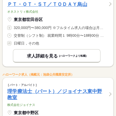
ＰＴ・ＯＴ・ＳＴ／ＴＯＤＡＹ烏山
オネストリィ株式会社
東京都世田谷区
320,000円〜380,000円 ※フルタイム求人の場合は月額（換算額）、パート求人の場合は時間額を表示しています。
交替制（シフト制） 就業時間１ 9時00分〜18時00分 就業時間２ 10時00分〜19時00分 就業時間に関する特記事項 シフト制、金曜日のみ１０：００〜１９：００ <BR> 年間休日選択制（１０７日／１１５日／１２５日） <BR> 月額表記は１０７日で作成 <BR> １１５日・１２５日の場合は賃金が異なります。（別途規定）
日曜日，その他
求人詳細を見る
(ハローワークより転載)
ハローワーク求人（掲載元：池袋公共職業安定所）
パート・アルバイト
理学療法士（パート）／ジョイナス東中野
教室
株式会社ジョイナス
東京都中野区