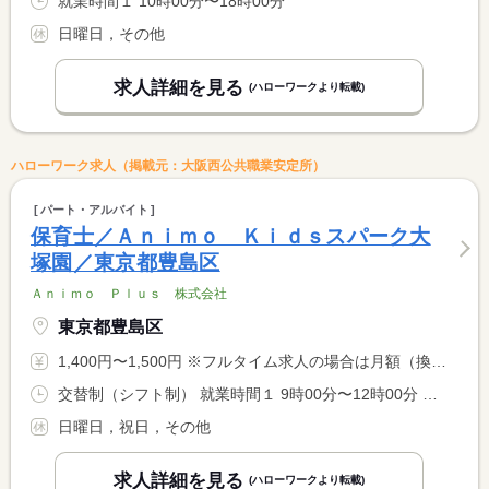
就業時間１ 10時00分〜18時00分
日曜日，その他
求人詳細を見る
(ハローワークより転載)
ハローワーク求人（掲載元：大阪西公共職業安定所）
パート・アルバイト
保育士／Ａｎｉｍｏ Ｋｉｄｓスパーク大
塚園／東京都豊島区
Ａｎｉｍｏ Ｐｌｕｓ 株式会社
東京都豊島区
1,400円〜1,500円 ※フルタイム求人の場合は月額（換算額）、パート求人の場合は時間額を表示しています。
交替制（シフト制） 就業時間１ 9時00分〜12時00分 就業時間２ 12時00分〜15時00分 又は 9時00分〜17時00分の時間の間の3時間以上 就業時間に関する特記事項 【１日３時間×週１日〜勤務可能です】 <BR> ＊休憩時間は法定どおり。
日曜日，祝日，その他
求人詳細を見る
(ハローワークより転載)