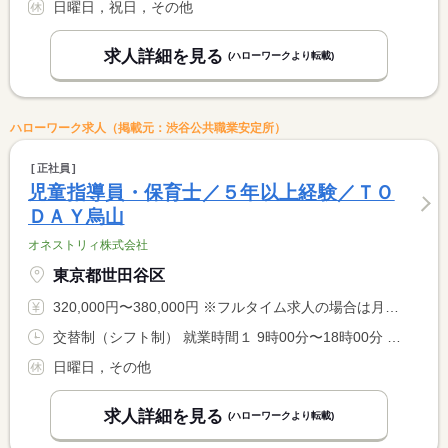
日曜日，祝日，その他
求人詳細を見る
(ハローワークより転載)
ハローワーク求人（掲載元：渋谷公共職業安定所）
正社員
児童指導員・保育士／５年以上経験／ＴＯ
ＤＡＹ烏山
オネストリィ株式会社
東京都世田谷区
320,000円〜380,000円 ※フルタイム求人の場合は月額（換算額）、パート求人の場合は時間額を表示しています。
交替制（シフト制） 就業時間１ 9時00分〜18時00分 就業時間２ 10時00分〜19時00分 就業時間に関する特記事項 年間休日選択制（１０７日／１１５日／１２５日） <BR> 月額表記は１０７日で算出。 <BR> １１５日・１２５日の場合は賃金が異なります。（別途規定） <BR> （１）平日・土曜日祝日（２）金曜日のみ
日曜日，その他
求人詳細を見る
(ハローワークより転載)