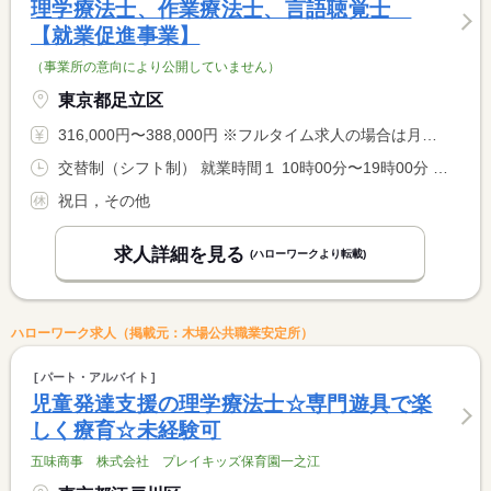
理学療法士、作業療法士、言語聴覚士
【就業促進事業】
（事業所の意向により公開していません）
東京都足立区
316,000円〜388,000円 ※フルタイム求人の場合は月額（換算額）、パート求人の場合は時間額を表示しています。
交替制（シフト制） 就業時間１ 10時00分〜19時00分 就業時間２ 9時00分〜18時00分 就業時間に関する特記事項 平日 １０：００〜１９：００ <BR> 土日 ９：００〜１８：００
祝日，その他
求人詳細を見る
(ハローワークより転載)
ハローワーク求人（掲載元：木場公共職業安定所）
パート・アルバイト
児童発達支援の理学療法士☆専門遊具で楽
しく療育☆未経験可
五味商事 株式会社 プレイキッズ保育園一之江