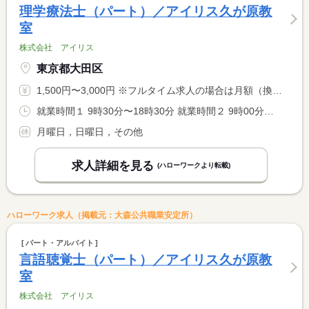
理学療法士（パート）／アイリス久が原教
室
株式会社 アイリス
東京都大田区
1,500円〜3,000円 ※フルタイム求人の場合は月額（換算額）、パート求人の場合は時間額を表示しています。
就業時間１ 9時30分〜18時30分 就業時間２ 9時00分〜18時00分 就業時間に関する特記事項 （１）火曜日〜金曜日 <BR> （２）土曜日 <BR> 勤務日数・就業時間（１日５時間〜）応相談 <BR> 労働時間により、休憩時間法定通り付与。
月曜日，日曜日，その他
求人詳細を見る
(ハローワークより転載)
ハローワーク求人（掲載元：大森公共職業安定所）
パート・アルバイト
言語聴覚士（パート）／アイリス久が原教
室
株式会社 アイリス