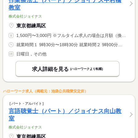
作業療法士（パート）／ジョイナス中村橋
教室
株式会社ジョイナス
東京都練馬区
1,500円〜3,000円 ※フルタイム求人の場合は月額（換算額）、パート求人の場合は時間額を表示しています。
就業時間１ 9時30分〜18時30分 就業時間２ 9時00分〜18時00分 又は 9時30分〜18時30分の時間の間の5時間以上 就業時間に関する特記事項 （１）月〜金曜日 <BR> （２）土曜日 <BR> 勤務日数・就業時間応相談 <BR> 労働時間により、休憩法定通り付与
日曜日，その他
求人詳細を見る
(ハローワークより転載)
ハローワーク求人（掲載元：池袋公共職業安定所）
パート・アルバイト
言語聴覚士（パート）／ジョイナス向山教
室
株式会社ジョイナス
東京都練馬区