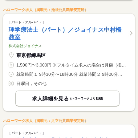
ハローワーク求人（掲載元：池袋公共職業安定所）
パート・アルバイト
理学療法士（パート）／ジョイナス中村橋
教室
株式会社ジョイナス
東京都練馬区
1,500円〜3,000円 ※フルタイム求人の場合は月額（換算額）、パート求人の場合は時間額を表示しています。
就業時間１ 9時30分〜18時30分 就業時間２ 9時00分〜18時00分 又は 9時30分〜18時30分の時間の間の5時間以上 就業時間に関する特記事項 （１）月〜金曜日 <BR> （２）土曜日 <BR> 勤務日数・就業時間応相談 <BR> 労働時間により、休憩法定通り付与
日曜日，その他
求人詳細を見る
(ハローワークより転載)
ハローワーク求人（掲載元：足立公共職業安定所）
パート・アルバイト