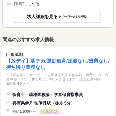
日曜日，その他
求人詳細を見る
(ハローワークより転載)
関連のおすすめ求人情報
[一般派遣]
【放デイ】駅チカ/運動療育/送迎なし/残業なし/
持ち帰り業務なし
☆放課後等デイサービス ☆児童発達支援 対象年齢：幼児〜中3 ※定
員10名/日です 子供たちと丁寧に向き合えます 《主な仕事内容》 ・
運動療育をメイ...
保育士・幼稚園教諭・学童保育指導員
兵庫県伊丹市/伊丹駅（徒歩 5分）
時給1,600円～
交通費全額支給