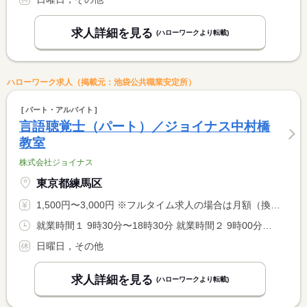
求人詳細を見る
(ハローワークより転載)
ハローワーク求人（掲載元：池袋公共職業安定所）
パート・アルバイト
言語聴覚士（パート）／ジョイナス中村橋
教室
株式会社ジョイナス
東京都練馬区
1,500円〜3,000円 ※フルタイム求人の場合は月額（換算額）、パート求人の場合は時間額を表示しています。
就業時間１ 9時30分〜18時30分 就業時間２ 9時00分〜18時00分 又は 9時30分〜18時30分の時間の間の5時間以上 就業時間に関する特記事項 （１）月〜金曜日 <BR> （２）土曜日 <BR> 勤務日数・就業時間応相談 <BR> 労働時間により、休憩法定通り付与
日曜日，その他
求人詳細を見る
(ハローワークより転載)