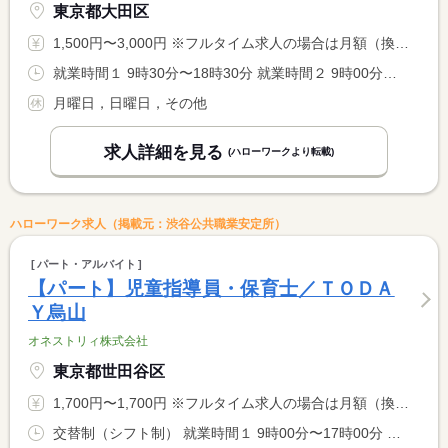
東京都大田区
1,500円〜3,000円 ※フルタイム求人の場合は月額（換算額）、パート求人の場合は時間額を表示しています。
就業時間１ 9時30分〜18時30分 就業時間２ 9時00分〜18時00分 就業時間に関する特記事項 （１）火曜日〜金曜日 <BR> （２）土曜日 <BR> 勤務日数・就業時間（１日５時間〜）応相談 <BR> 労働時間により、休憩時間法定通り付与。
月曜日，日曜日，その他
求人詳細を見る
(ハローワークより転載)
ハローワーク求人（掲載元：渋谷公共職業安定所）
パート・アルバイト
【パート】児童指導員・保育士／ＴＯＤＡ
Ｙ烏山
オネストリィ株式会社
東京都世田谷区
1,700円〜1,700円 ※フルタイム求人の場合は月額（換算額）、パート求人の場合は時間額を表示しています。
交替制（シフト制） 就業時間１ 9時00分〜17時00分 就業時間２ 10時00分〜18時00分 又は 〜の時間の間の8時間程度 就業時間に関する特記事項 勤務時間は応相談