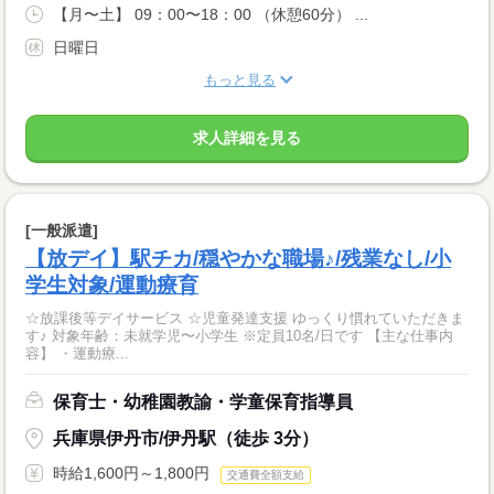
【月〜土】 09：00〜18：00 （休憩60分） ...
日曜日
もっと見る
求人詳細を見る
[一般派遣]
【放デイ】駅チカ/穏やかな職場♪/残業なし/小
学生対象/運動療育
☆放課後等デイサービス ☆児童発達支援 ゆっくり慣れていただきま
す♪ 対象年齢：未就学児〜小学生 ※定員10名/日です 【主な仕事内
容】 ・運動療...
保育士・幼稚園教諭・学童保育指導員
兵庫県伊丹市/伊丹駅（徒歩 3分）
時給1,600円～1,800円
交通費全額支給