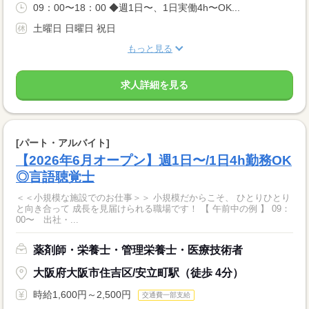
09：00〜18：00 ◆週1日〜、1日実働4h〜OK...
土曜日 日曜日 祝日
もっと見る
求人詳細を見る
[パート・アルバイト]
【2026年6月オープン】週1日〜/1日4h勤務OK
◎言語聴覚士
＜＜小規模な施設でのお仕事＞＞ 小規模だからこそ、 ひとりひとり
と向き合って 成長を見届けられる職場です！ 【 午前中の例 】 09：
00〜 出社・...
薬剤師・栄養士・管理栄養士・医療技術者
大阪府大阪市住吉区/安立町駅（徒歩 4分）
時給1,600円～2,500円
交通費一部支給