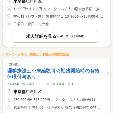
東京都江戸川区
1,500円〜1,700円 ※フルタイム求人の場合は月額（換算額）、パート求人の場合は時間額を表示しています。
交替制（シフト制） 就業時間１ 13時00分〜18時00分 就業時間２ 9時00分〜16時00分 就業時間に関する特記事項 勤務時間や日数は本人の希望をふまえて決めさせていただきます。 <BR> １２時から１３時は休憩時間になります。
日曜日，祝日，その他
求人詳細を見る
(ハローワークより転載)
ハローワーク求人（掲載元：木場公共職業安定所）
正社員
理学療法士☆未経験可☆勤務開始時の有給
休暇付与あり
五味商事 株式会社 プレイキッズ保育園一之江
東京都江戸川区
260,000円〜315,000円 ※フルタイム求人の場合は月額（換算額）、パート求人の場合は時間額を表示しています。
就業時間１ 9時00分〜18時00分 就業時間に関する特記事項 １２時から１３時は休憩時間になります。 <BR> 勤務開始時の有給休暇付与あり <BR> 時間単位の有給休暇、子の看護有給休暇あり