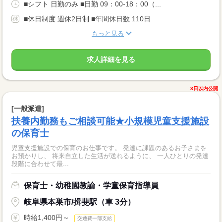
■シフト 日勤のみ ■日勤 09：00-18：00（...
■休日制度 週休2日制 ■年間休日数 110日
もっと見る
求人詳細を見る
3日以内公開
[一般派遣]
扶養内勤務もご相談可能★小規模児童支援施設
の保育士
児童支援施設での保育のお仕事です。 発達に課題のあるお子さまを
お預かりし、 将来自立した生活が送れるように、 一人ひとりの発達
段階に合わせて最...
保育士・幼稚園教諭・学童保育指導員
岐阜県本巣市/揖斐駅（車 3分）
時給1,400円～
交通費一部支給