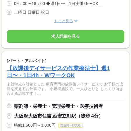
09：00〜18：00 ◆週1日〜、1日実働4h〜OK...
土曜日 日曜日 祝日
もっと見る
求人詳細を見る
[パート・アルバイト]
【放課後デイサービスの作業療法士】週1
日〜・1日4h・WワークOK
未就学児を対象とした 療育専門の放課後デイサービスで お子様の成
長を支えるお仕事です。 小規模施設で、一人ひとりと じっくり向き
合える環境です！...
薬剤師・栄養士・管理栄養士・医療技術者
大阪府大阪市住吉区/安立町駅（徒歩 4分）
時給1,500円～3,000円
交通費一部支給