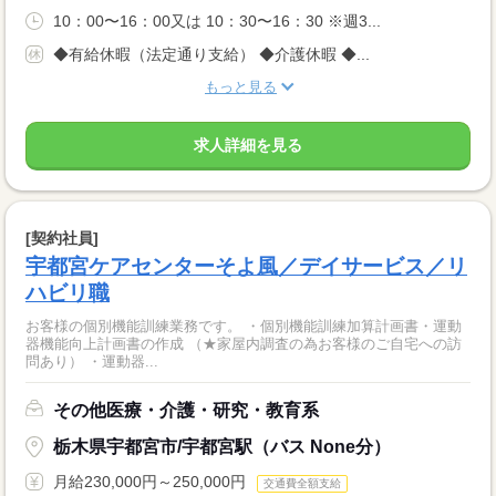
10：00〜16：00又は 10：30〜16：30 ※週3...
◆有給休暇（法定通り支給） ◆介護休暇 ◆...
もっと見る
求人詳細を見る
[契約社員]
宇都宮ケアセンターそよ風／デイサービス／リ
ハビリ職
お客様の個別機能訓練業務です。 ・個別機能訓練加算計画書・運動
器機能向上計画書の作成 （★家屋内調査の為お客様のご自宅への訪
問あり） ・運動器...
その他医療・介護・研究・教育系
栃木県宇都宮市/宇都宮駅（バス None分）
月給230,000円～250,000円
交通費全額支給