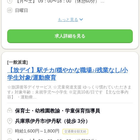
【月〜土】 09：00〜18：00 （休憩60分） ...
日曜日
もっと見る
求人詳細を見る
[一般派遣]
【放デイ】駅チカ/穏やかな職場♪/残業なし/小
学生対象/運動療育
☆放課後等デイサービス ☆児童発達支援 ゆっくり慣れていただきま
す♪ 対象年齢：未就学児〜小学生 ※定員10名/日です 【主な仕事内
容】 ・運動療...
保育士・幼稚園教諭・学童保育指導員
兵庫県伊丹市/伊丹駅（徒歩 3分）
時給1,600円～1,800円
交通費全額支給