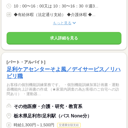
10：00〜16：00又は 10：30〜16：30 ※週3...
◆有給休暇（法定通り支給） ◆介護休暇 ◆...
もっと見る
求人詳細を見る
[パート・アルバイト]
足利ケアセンターそよ風／デイサービス／リハ
ビリ職
お客様の個別機能訓練業務です。 ・個別機能訓練加算計画書・運動
器機能向上計画書の作成 （★家屋内調査の為お客様のご自宅への訪
問あり） ・運動器...
その他医療・介護・研究・教育系
栃木県足利市/足利駅（バス None分）
時給1,300円～1,500円
交通費全額支給