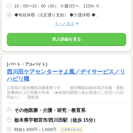
10：00〜15：00（5h） ※週3日〜、1日5h ※...
◆有給休暇（法定通り支給） ◆介護休暇 ◆...
もっと見る
求人詳細を見る
[パート・アルバイト]
西川田ケアセンターそよ風／デイサービス／リ
ハビリ職
お客様の個別機能訓練業務です。 ・個別機能訓練加算計画書・運動
器機能向上計画書の作成 （★家屋内調査の為お客様のご自宅への訪
問あり） ・運動器...
その他医療・介護・研究・教育系
栃木県宇都宮市/西川田駅（徒歩 15分）
時給1,400円～1,600円
交通費全額支給