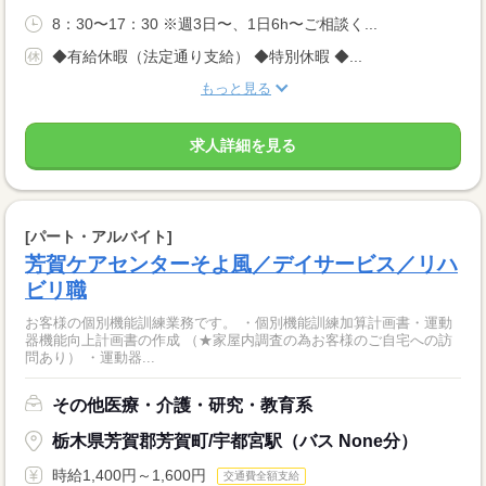
8：30〜17：30 ※週3日〜、1日6h〜ご相談く...
◆有給休暇（法定通り支給） ◆特別休暇 ◆...
もっと見る
求人詳細を見る
[パート・アルバイト]
芳賀ケアセンターそよ風／デイサービス／リハ
ビリ職
お客様の個別機能訓練業務です。 ・個別機能訓練加算計画書・運動
器機能向上計画書の作成 （★家屋内調査の為お客様のご自宅への訪
問あり） ・運動器...
その他医療・介護・研究・教育系
栃木県芳賀郡芳賀町/宇都宮駅（バス None分）
時給1,400円～1,600円
交通費全額支給