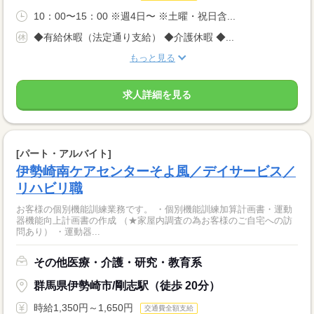
10：00〜15：00 ※週4日〜 ※土曜・祝日含...
◆有給休暇（法定通り支給） ◆介護休暇 ◆...
もっと見る
求人詳細を見る
[パート・アルバイト]
伊勢崎南ケアセンターそよ風／デイサービス／
リハビリ職
お客様の個別機能訓練業務です。 ・個別機能訓練加算計画書・運動
器機能向上計画書の作成 （★家屋内調査の為お客様のご自宅への訪
問あり） ・運動器...
その他医療・介護・研究・教育系
群馬県伊勢崎市/剛志駅（徒歩 20分）
時給1,350円～1,650円
交通費全額支給