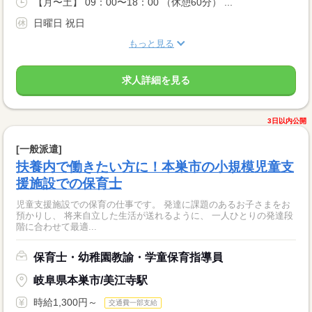
【月〜土】 09：00〜18：00 （休憩60分） ...
日曜日 祝日
もっと見る
求人詳細を見る
3日以内公開
[一般派遣]
扶養内で働きたい方に！本巣市の小規模児童支
援施設での保育士
児童支援施設での保育の仕事です。 発達に課題のあるお子さまをお
預かりし、 将来自立した生活が送れるように、 一人ひとりの発達段
階に合わせて最適...
保育士・幼稚園教諭・学童保育指導員
岐阜県本巣市/美江寺駅
時給1,300円～
交通費一部支給