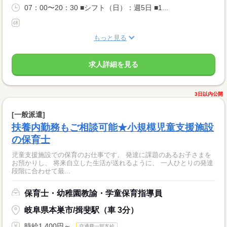
07：00〜20：30 ■シフト（日）：週5日 ■1...
もっと見る
求人詳細を見る
3日以内公開
[一般派遣]
扶養内勤務もご相談可能★小規模児童支援施設
の保育士
児童支援施設での保育のお仕事です。 発達に課題のあるお子さまを
お預かりし、 将来自立した生活が送れるように、 一人ひとりの発達
段階に合わせて最...
保育士・幼稚園教諭・学童保育指導員
岐阜県本巣市/揖斐駅（車 3分）
時給1,400円～
交通費一部支給