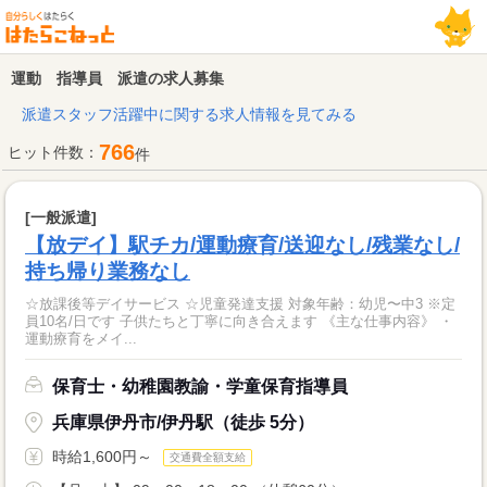
運動 指導員 派遣の求人募集
派遣スタッフ活躍中に関する求人情報を見てみる
766
ヒット件数：
件
[一般派遣]
【放デイ】駅チカ/運動療育/送迎なし/残業なし/
持ち帰り業務なし
☆放課後等デイサービス ☆児童発達支援 対象年齢：幼児〜中3 ※定
員10名/日です 子供たちと丁寧に向き合えます 《主な仕事内容》 ・
運動療育をメイ...
保育士・幼稚園教諭・学童保育指導員
兵庫県伊丹市/伊丹駅（徒歩 5分）
時給1,600円～
交通費全額支給