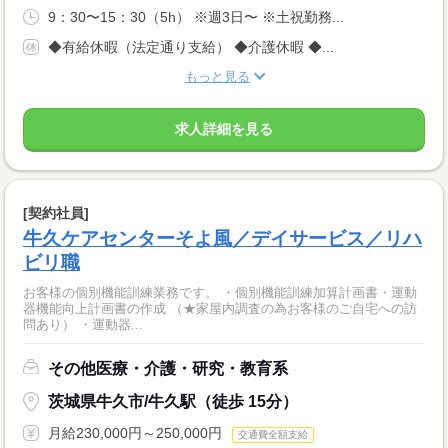
9：30〜15：30（5h） ※週3日〜 ※土祝勤務...
◆有給休暇（法定通り支給） ◆介護休暇 ◆...
もっと見る
求人詳細を見る
[契約社員]
牛久ケアセンターそよ風／デイサービス／リハ
ビリ職
お客様の個別機能訓練業務です。 ・個別機能訓練加算計画書・運動
器機能向上計画書の作成 （★家屋内調査の為お客様のご自宅への訪
問あり） ・運動器...
その他医療・介護・研究・教育系
茨城県牛久市/牛久駅（徒歩 15分）
月給230,000円～250,000円
交通費全額支給