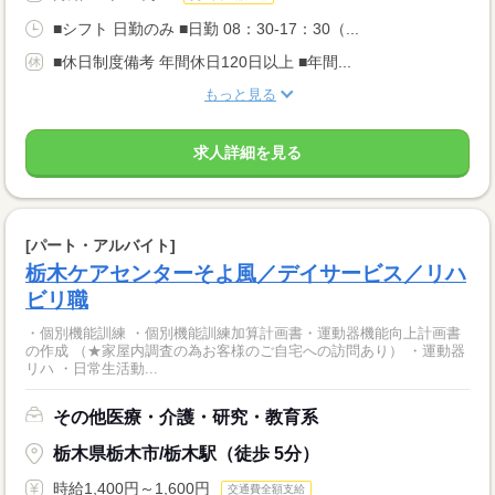
■シフト 日勤のみ ■日勤 08：30-17：30（...
■休日制度備考 年間休日120日以上 ■年間...
もっと見る
求人詳細を見る
[パート・アルバイト]
栃木ケアセンターそよ風／デイサービス／リハ
ビリ職
・個別機能訓練 ・個別機能訓練加算計画書・運動器機能向上計画書
の作成 （★家屋内調査の為お客様のご自宅への訪問あり） ・運動器
リハ ・日常生活動...
その他医療・介護・研究・教育系
栃木県栃木市/栃木駅（徒歩 5分）
時給1,400円～1,600円
交通費全額支給