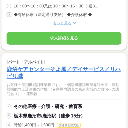
10：00〜16：00又は 10：30〜16：30 ※週3...
◆有給休暇（法定通り支給） ◆介護休暇 ◆...
もっと見る
求人詳細を見る
[パート・アルバイト]
鹿沼ケアセンターそよ風／デイサービス／リハ
ビリ職
お客様の個別機能訓練業務です。 ・個別機能訓練加算計画書・運動
器機能向上計画書の作成 （★家屋内調査の為お客様のご自宅への訪
問あり） ・運動器...
その他医療・介護・研究・教育系
栃木県鹿沼市/鹿沼駅（徒歩 15分）
時給1,400円～1,600円
交通費全額支給