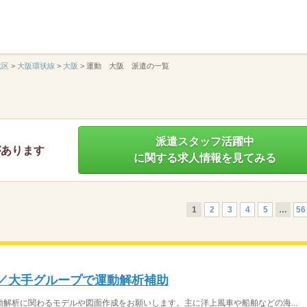
】
北区
>
大阪環状線
>
大阪
>
運動 大阪 派遣の一覧
派遣スタッフ活躍中
があります
に関する求人情報を見てみる
1
2
3
4
5
…
56
♪／大手グループで運動解析補助
解析に関わるモデルや図面作成をお願いします。主に洋上風車や船舶などの海...