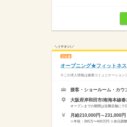
＼イチオシ!／
正社員
オープニング★フィットネス
※この求人情報は健康コミュニケーションズ
接客・ショールーム・カウ
大阪府岸和田市/南海本線春
オープンまでの期間は近隣店舗にてOJ
月給210,000円～231,000円
☆年収：385万〜400万円 ☆休日調整手