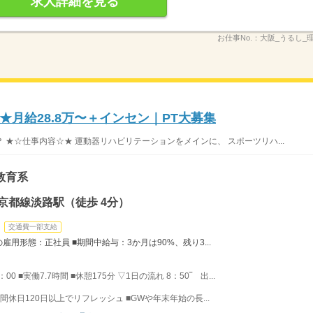
求人詳細を見る
お仕事No.：
大阪_うるし_
月給28.8万〜＋インセン｜PT大募集
★☆仕事内容☆★ 運動器リハビリテーションをメインに、 スポーツリハ...
教育系
京都線淡路駅（徒歩 4分）
交通費一部支給
雇用形態：正社員 ■期間中給与：3か月は90%、残り3...
00 ■実働7.7時間 ■休憩175分 ▽1日の流れ 8：50‾ 出...
間休日120日以上でリフレッシュ ■GWや年末年始の長...