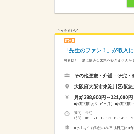
＼イチオシ!／
正社員
「先生のファン！」が収入に★
患者様と一緒に快適な未来を築きませんか？ 
その他医療・介護・研究・
大阪府大阪市東淀川区/阪急
月給288,900円～321,000円
■試用期間あり（6ヵ月） ■試用期間の
期間：長期
時間：08：50〜12：30 15：45〜19：
■水土は午前勤務のみ/日祝日定休 ■年