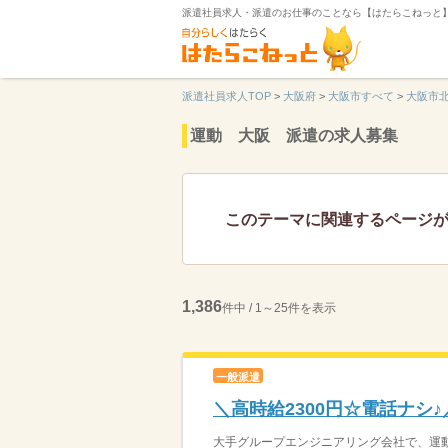
派遣社員求人・派遣のお仕事のことなら【はたらこねっと
派遣社員求人TOP
>
大阪府
>
大阪市すべて
>
大阪市
運動 大阪 派遣の求人募集
このテーマに関連するページ
1,386
件中 / 1～25件を表示
一般派遣
＼高時給2300円☆電話ナシ
大手グループエンジニアリング会社で、運動