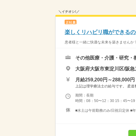
＼イチオシ!／
正社員
楽しくリハビリ職ができるの
患者様と一緒に快適な未来を築きませんか？ 
その他医療・介護・研究・
大阪府大阪市東淀川区/阪急
月給259,200円～288,000円
上記は理学療法士の給与です。 柔道整復師
期間：長期
時間：08：50〜12：30 15：45〜19：
■水土は午前勤務のみ/日祝日定休 ■年