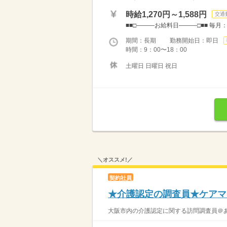
時給1,270円～1,588円
交通
■■□―――お給料日―――□■■ 毎月
期間：長期 勤務開始日：即日
時間：9：00〜18：00
土曜日 日曜日 祝日
＼オススメ!／
契約社員
★介護認定の調査員★ケアマ
大阪市内の介護認定に関する訪問調査員＠あ