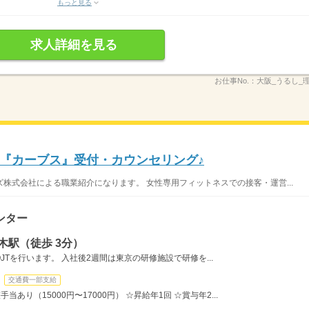
もっと見る
求人詳細を見る
お仕事No.：
大阪_うるし_
『カーブス』受付・カウンセリング♪
株式会社による職業紹介になります。 女性専用フィットネスでの接客・運営...
ンター
木駅（徒歩 3分）
Tを行います。 入社後2週間は東京の研修施設で研修を...
交通費一部支給
当あり（15000円〜17000円） ☆昇給年1回 ☆賞与年2...