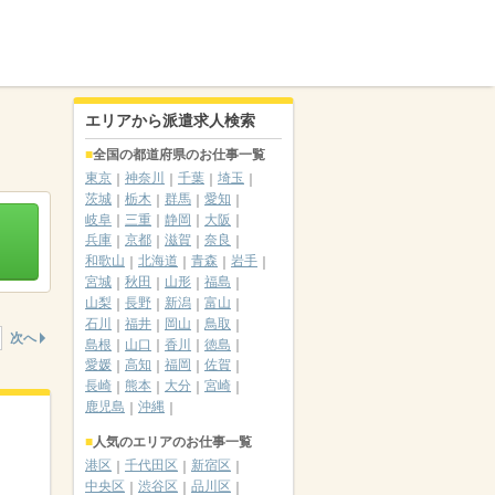
エリアから派遣求人検索
全国の都道府県のお仕事一覧
東京
神奈川
千葉
埼玉
茨城
栃木
群馬
愛知
岐阜
三重
静岡
大阪
兵庫
京都
滋賀
奈良
和歌山
北海道
青森
岩手
宮城
秋田
山形
福島
山梨
長野
新潟
富山
石川
福井
岡山
鳥取
次へ
島根
山口
香川
徳島
愛媛
高知
福岡
佐賀
長崎
熊本
大分
宮崎
鹿児島
沖縄
人気のエリアのお仕事一覧
港区
千代田区
新宿区
中央区
渋谷区
品川区