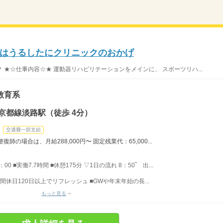
はうるしたにクリニックのおかげ
★☆仕事内容☆★ 運動器リハビリテーションをメインに、 スポーツリハ...
教育系
京都線淡路駅（徒歩 4分）
交通費一部支給
の場合は、月給288,000円〜 固定残業代：65,000...
00 ■実働7.7時間 ■休憩175分 ▽1日の流れ 8：50‾ 出...
間休日120日以上でリフレッシュ ■GWや年末年始の長...
もっと見る