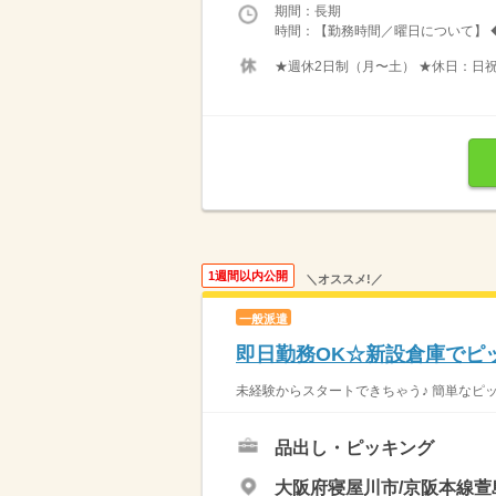
期間：長期
時間：【勤務時間／曜日について】 ◆勤務
★週休2日制（月〜土） ★休日：日
1週間以内公開
＼オススメ!／
一般派遣
即日勤務OK☆新設倉庫でピ
未経験からスタートできちゃう♪ 簡単なピッ
品出し・ピッキング
大阪府寝屋川市/京阪本線萱