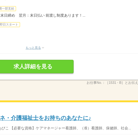
費一部支給
：末日締め 翌月：末日払い 前渡し制度あります！...
即日スタート
もっと見る
求人詳細を見る
お仕事No.：
［1531 - B］とお伝
ネ・介護福祉士をお持ちのあなたに♪
びこ 【必要な資格】ケアマネージャー看護師、（准）看護師、保健師、社会...