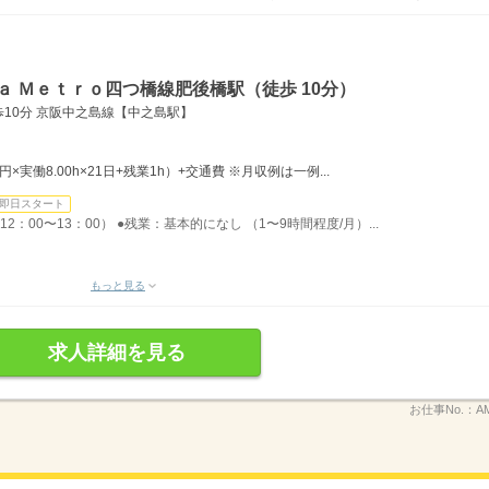
ａ Ｍｅｔｒｏ四つ橋線肥後橋駅（徒歩 10分）
10分 京阪中之島線【中之島駅】
0円×実働8.00h×21日+残業1h）+交通費 ※月収例は一例...
即日スタート
2：00〜13：00） ●残業：基本的になし （1〜9時間程度/月）...
もっと見る
求人詳細を見る
お仕事No.：
A