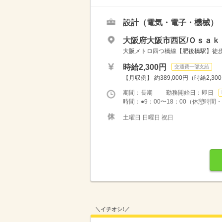
設計（電気・電子・機械）
大阪府大阪市西区/Ｏｓａｋ
大阪メトロ四つ橋線【肥後橋駅】徒歩
時給2,300円
交通費一部支給
【月収例】 約389,000円（時給2,30
期間：長期 勤務開始日：即日
時間：●9：00〜18：00（休憩時間・1
土曜日 日曜日 祝日
＼イチオシ!／