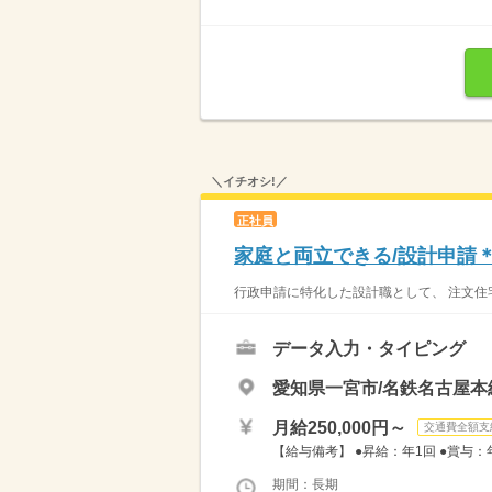
＼イチオシ!／
正社員
家庭と両立できる/設計申請＊
行政申請に特化した設計職として、 注文住宅
データ入力・タイピング
愛知県一宮市/名鉄名古屋本
月給250,000円～
交通費全額支
【給与備考】 ●昇給：年1回 ●賞与：
期間：長期