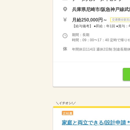
兵庫県尼崎市/阪急神戸線武
月給250,000円～
交通費全額支
【給与備考】 ●昇給：年1回 ●賞与：
期間：長期
時間：09：00〜17：40 定時で帰
年間休日114日 週休2日制 別途長期休
＼イチオシ!／
正社員
家庭と両立できる/設計申請＊