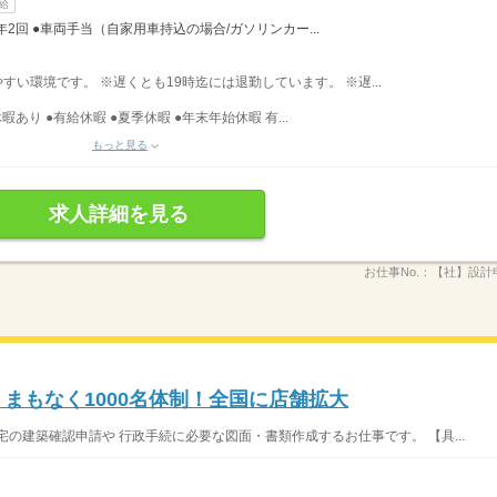
給
年2回 ●車両手当（自家用車持込の場合/ガソリンカー...
りやすい環境です。 ※遅くとも19時迄には退勤しています。 ※遅...
暇あり ●有給休暇 ●夏季休暇 ●年末年始休暇 有...
もっと見る
求人詳細を見る
お仕事No.：
【社】設計
まもなく1000名体制！全国に店舗拡大
の建築確認申請や 行政手続に必要な図面・書類作成するお仕事です。 【具...