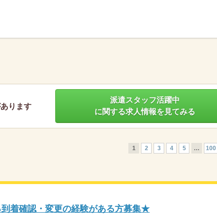
】
派遣スタッフ活躍中
があります
に関する求人情報を見てみる
1
2
3
4
5
…
100
する到着確認・変更の経験がある方募集★