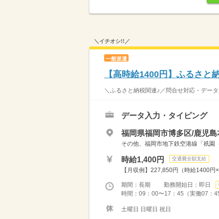
＼イチオシ!!／
一般派遣
【高時給1400円】ふるさと
＼ふるさと納税関連♪／問合せ対応・データ入力
データ入力・タイピング
福岡県福岡市博多区/鹿児島
その他、福岡市地下鉄空港線「祇園
時給1,400円
交通費全額支給
【月収例】227,850円（時給1400
期間：長期 勤務開始日：即日
時間：09：00〜17：45（実働07：4
土曜日 日曜日 祝日