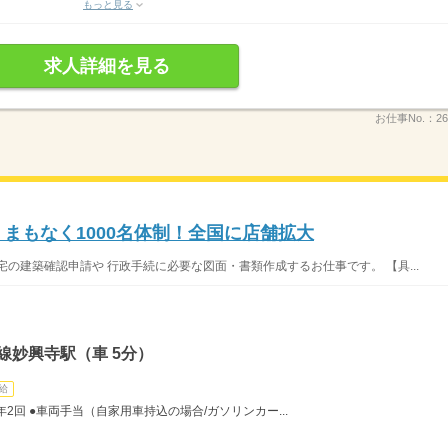
もっと見る
求人詳細を見る
お仕事No.：
26
まもなく1000名体制！全国に店舗拡大
の建築確認申請や 行政手続に必要な図面・書類作成するお仕事です。 【具...
線妙興寺駅（車 5分）
給
年2回 ●車両手当（自家用車持込の場合/ガソリンカー...