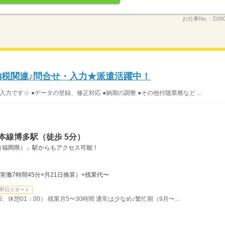
お仕事No.：
D26
納税関連♪問合せ・入力★派遣活躍中！
です☆ ●データの登録、修正対応 ●納期の調整 ●その他付随業務など ...
本線博多駅（徒歩 5分）
（福岡県）」駅からもアクセス可能！
円×実働7時間45分×月21日換算）+残業代〜
即日スタート
5、休憩01：00） 残業月5〜30時間 通常は少なめ♪繁忙期（9月〜...