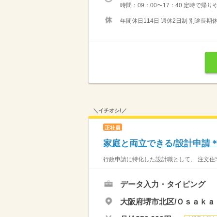
時間：09：00〜17：40 定時で帰
年間休日114日 週休2日制 別途長期休
＼イチオシ!／
正社員
家庭と両立できる/設計申請＊
行政申請に特化した設計職として、 注文住宅
データ入力・タイピング
大阪府堺市北区/Ｏｓａｋａ