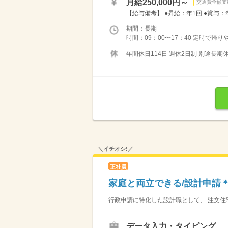
月給250,000円～
交通費全額支
【給与備考】 ●昇給：年1回 ●賞与：
期間：長期
時間：09：00〜17：40 定時で帰
年間休日114日 週休2日制 別途長期休
＼イチオシ!／
正社員
家庭と両立できる/設計申請＊
行政申請に特化した設計職として、 注文住宅
データ入力・タイピング