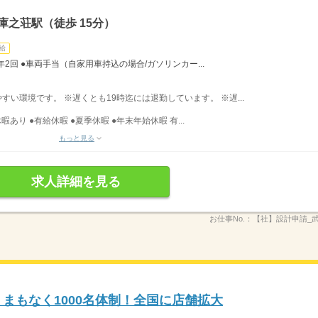
庫之荘駅（徒歩 15分）
給
年2回 ●車両手当（自家用車持込の場合/ガソリンカー...
りやすい環境です。 ※遅くとも19時迄には退勤しています。 ※遅...
暇あり ●有給休暇 ●夏季休暇 ●年末年始休暇 有...
もっと見る
求人詳細を見る
お仕事No.：
【社】設計申請_
まもなく1000名体制！全国に店舗拡大