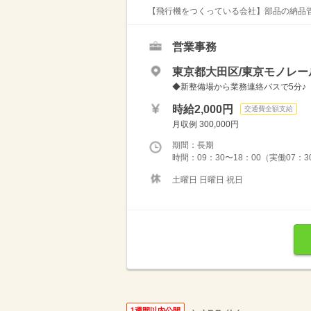
【飛行機をつくっている会社】部品の納品管理
営業事務
東京都大田区/東京モノレー
◆新整備場から業務連絡バスで5分♪
時給2,000円
交通費全額支給
月収例 300,000円
期間：長期
時間：09：30〜18：00（実働07：
土曜日 日曜日 祝日
1週間以内公開