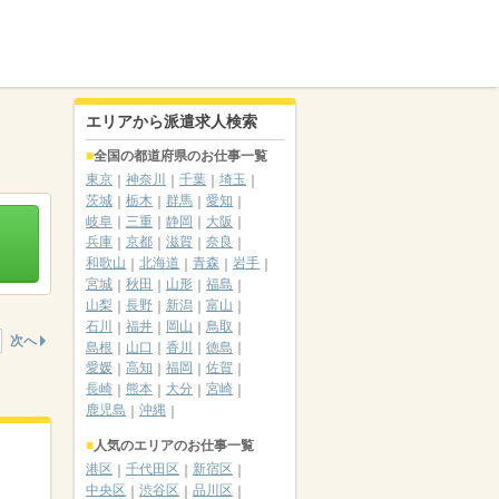
エリアから派遣求人検索
全国の都道府県のお仕事一覧
東京
神奈川
千葉
埼玉
茨城
栃木
群馬
愛知
岐阜
三重
静岡
大阪
兵庫
京都
滋賀
奈良
和歌山
北海道
青森
岩手
宮城
秋田
山形
福島
山梨
長野
新潟
富山
石川
福井
岡山
鳥取
次へ
島根
山口
香川
徳島
愛媛
高知
福岡
佐賀
長崎
熊本
大分
宮崎
鹿児島
沖縄
人気のエリアのお仕事一覧
港区
千代田区
新宿区
中央区
渋谷区
品川区