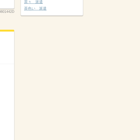
茶々 派遣
茶色い 派遣
0801442D