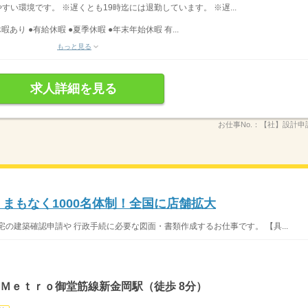
りやすい環境です。 ※遅くとも19時迄には退勤しています。 ※遅...
暇あり ●有給休暇 ●夏季休暇 ●年末年始休暇 有...
もっと見る
求人詳細を見る
お仕事No.：
【社】設計申
まもなく1000名体制！全国に店舗拡大
の建築確認申請や 行政手続に必要な図面・書類作成するお仕事です。 【具...
 Ｍｅｔｒｏ御堂筋線新金岡駅（徒歩 8分）