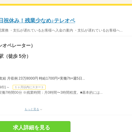
土日祝休み！残業少なめ♪テレオペ
業務 ・支払が遅れているお客様へ入金の案内 ・支払が遅れているお客様へ...
ンオペレーター）
駅（徒歩 5分）
月収例 23万8000円 時給1700円×実働7h×週5日...
/01～
１ヶ月以内にスタート
）実働7時間00分 ※残業時間：月0時間〜3時間程度。■基本的には...
もっと見る
求人詳細を見る