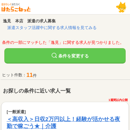
逸見 本店 派遣の求人募集
派遣スタッフ活躍中に関する求人情報を見てみる
条件の一部にマッチした「逸見」に関する求人が見つかりました。
変更する
条件を
11
ヒット件数：
件
お探しの条件に近い求人一覧
1週間以内公開
[一般派遣]
＜高収入＞日収2万円以上！経験が活かせる夜
勤で稼ごう★｜介護