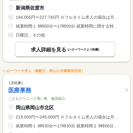
新潟県佐渡市
194,005円〜227,745円 ※フルタイム求人の場合は月額（換算額）、パート求人の場合は時間額を表示しています。
就業時間１ 8時00分〜17時00分 就業時間に関する特記事項 休憩時間内訳 １０：００〜１０：３０ １２：００〜１３：００ <BR> １５：００〜１５：３０
日曜日，その他
求人詳細を見る
(ハローワークより転載)
ハローワーク求人（掲載元：岡山公共職業安定所）
正社員
医療事務
こどもクリニック青い鳥 逸見睦心
岡山県岡山市北区
219,000円〜249,000円 ※フルタイム求人の場合は月額（換算額）、パート求人の場合は時間額を表示しています。
就業時間１ 8時30分〜17時30分 就業時間２ 9時00分〜18時00分 就業時間３ 8時30分〜12時30分 就業時間に関する特記事項 （１）月・火・木・金曜日（休憩時間：１２：３０〜１４：３０） <BR> （２）月・火・木・金曜日（休憩時間：１２：３０〜１４：３０） <BR> （３）土曜日（休憩なし） <BR> ＊（１）（２）について、求人に関する特記事項参照。