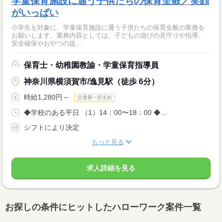
学童保育施設に通う子供たちの保育全般／笑顔
がいっぱい
小学生を対象に、学童保育施設に通う子供たちの保育全般の業務を
お願いします。業務内容としては、子どもの遊びの見守りや指導、
安全確保やおやつの提...
保育士・幼稚園教諭・学童保育指導員
神奈川県横須賀市/逸見駅（徒歩 6分）
時給1,280円～
交通費一部支給
◆学校のある平日 （1）14：00〜18：00 ◆...
シフトにより決定
もっと見る
求人詳細を見る
お探しの条件にヒットしたハローワーク案件一覧