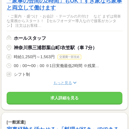
「家事の合間の2時間」もOK！すき家なら家事
と両立して働けます
・ご案内 ・盛つけ ・お会計 ・テーブルの片付け など まずは簡単
な業務からスタート！ 【セルフオーダー導入なので接客がカンタ
ン】 注文はお客様...
ホールスタッフ
神奈川県三浦郡葉山町/衣笠駅（車 7分）
時給1,250円～1,563円
交通費一部支給
00：00〜00：00 ※1日実働最低2時間 ※残業...
シフト制
もっと見る
求人詳細を見る
[一般派遣]