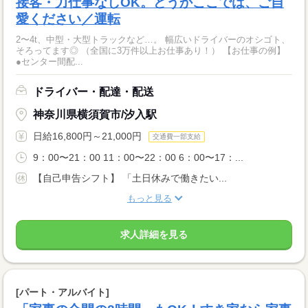
接客・力仕事なしOK。どうかここでは、ご自
愛ください／運転
2〜4t、中型・大型トラックなど…。 幅広いドライバーのオシゴト、
そろってます◎ （全国に3万件以上お仕事あり！） 【お仕事の例】
●センター間配...
ドライバー・配達・配送
神奈川県横須賀市/汐入駅
日給16,800円～21,000円
交通費一部支給
9：00〜21：00 11：00〜22：00 6：00〜17：...
【自己申告シフト】 「土日休みで働きたい...
もっと見る
求人詳細を見る
[パート・アルバイト]